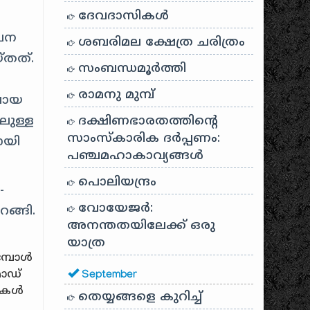
ദേവദാസികൾ
ാലന
ശബരിമല ക്ഷേത്ര ചരിത്രം
്തത്.
സംബന്ധമൂർത്തി
രാമനു മുമ്പ്
ുവായ
ലുള്ള
ദക്ഷിണഭാരതത്തിൻ്റെ
സാംസ്കാരിക ദർപ്പണം:
ായി
പഞ്ചമഹാകാവ്യങ്ങൾ
പൊലിയന്ദ്രം
-
വോയേജർ:
റങ്ങി.
അനന്തതയിലേക്ക് ഒരു
യാത്ര
മ്പോൾ
മോഡ്
September
ഡുകൾ
തെയ്യങ്ങളെ കുറിച്ച്