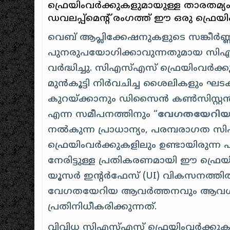
ഫ്രെയിംവർക്കുകളുമായുള്ള താരതമ്യം ത
ഡവലപ്പ്മെന്റ് രംഗത്ത് ഈ ഒരു ഫ്രെയിം
വെബ് ആപ്ലിക്കേഷനുകളുടെ സങ്കീർണ്ണത
പുനരുപയോഗിക്കാവുന്നതുമായ സി‌
വർദ്ധിച്ചു. സി‌എസ്‌എസ് ഫ്രെയിംവർ
മുൻകൂട്ടി നിർവചിച്ച ശൈലികളും 
കുറയ്ക്കാനും ഡിസൈൻ കൺസിസ്റ്റൻസി
എന്ന സമീപനത്തിനും “
വേഗതയേറിയ
നൽകുന്ന പ്രാധാന്യം, പരമ്പരാഗത സ
ഫ്രെയിംവർക്കുകളിലും ഉണ്ടായിരുന്ന 
നേരിട്ടുള്ള പ്രതികരണമായി ഈ ഫ്രെയിംവ
യൂസർ ഇന്റർഫേസ് (UI) വികസനത്തി
വേഗതയേറിയ ആവർത്തനവും ആവശ്യപ
പ്രതിനിധീകരിക്കുന്നത്.
വിവിധ സി‌എസ്‌എസ് ഫ്രെയിംവർക്കുകളുടെ