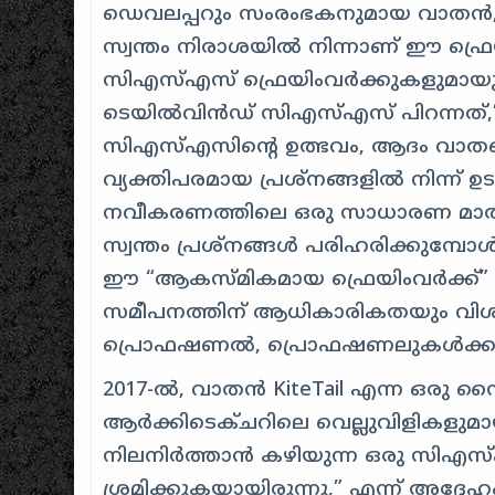
ഡെവലപ്പറും സംരംഭകനുമായ വാതൻ, ന
സ്വന്തം നിരാശയിൽ നിന്നാണ് ഈ ഫ്രെയി
സി‌എസ്‌എസ് ഫ്രെയിംവർക്കുകളുമായുള
ടെയിൽ‌വിൻഡ് സി‌എസ്‌എസ് പിറന്നത്,
സി‌എസ്‌എസിന്റെ ഉത്ഭവം, ആദം വാതന
വ്യക്തിപരമായ പ്രശ്നങ്ങളിൽ നിന്ന് 
നവീകരണത്തിലെ ഒരു സാധാരണ മാതൃക
സ്വന്തം പ്രശ്നങ്ങൾ പരിഹരിക്കുമ്പ
ഈ “ആകസ്മികമായ ഫ്രെയിംവർക്ക്” എന്ന 
സമീപനത്തിന് ആധികാരികതയും വിശ്
പ്രൊഫഷണൽ, പ്രൊഫഷണലുകൾക്കായ
2017-ൽ, വാതൻ KiteTail എന്ന ഒരു സ
ആർക്കിടെക്ചറിലെ വെല്ലുവിളികളുമായ
നിലനിർത്താൻ കഴിയുന്ന ഒരു സി‌എ
ശ്രമിക്കുകയായിരുന്നു,” എന്ന് അദ്