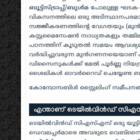
ബൂട്ട്സ്ട്രാപ്പ്
/
ബുൾമ
പോലുള്ള ഘടക-അധ
വികസനത്തിലെ ഒരു അടിസ്ഥാനപരമായ
സജ്ജീകരണത്തിന്റെ വേഗതയും (മുൻക
കസ്റ്റമൈസേഷൻ സാധ്യതകളും തമ്മിലുള
പഠനത്തിന് കൂടുതൽ സമയം ആവശ്യമ
വർദ്ധിച്ചുവരുന്ന മുൻഗണനയെയാണ് കാ
ഡിസൈനുകൾക്ക് മേൽ പൂർണ്ണ നിയന്ത്രണ
ശൈലികൾ ഓവർറൈഡ് ചെയ്യേണ്ട ബുദ്ധ
കോമ്പോസബിൾ സ്റ്റൈലിംഗ് സമീപനങ്ങ
എന്താണ് ടെയിൽ‌വിൻഡ് സി‌എ
ടെയിൽ‌വിൻഡ് സി‌എസ്‌എസ് ഒരു യൂട്ടിലി
ഡെവലപ്പർമാരെ അവരുടെ വെബ്‌സൈറ