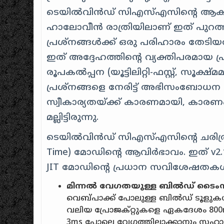
ടെയിൽ‌വിൻഡ് സി‌എസ്‌എസിന്റെ ആകസ
ഹാലോവീൻ രാത്രിയിലാണ് ഇത് പുറത്
പ്രശ്നങ്ങൾക്ക് ഒരു പരിഹാരം തേട
ഇത് അദ്ദേഹത്തിന്റെ വ്യക്തിപരമായ പ
രൂപകൽപ്പന (യൂട്ടിലിറ്റി-ഫസ്റ്റ്, സൂ
പ്രശ്നങ്ങളെ നേരിട്ട് അഭിസംബോധന ച
സ്വീകാര്യതയ്ക്ക് കാരണമായി, കാരണം
മല്ലിട്ടിരുന്നു.
ടെയിൽ‌വിൻഡ് സി‌എസ്‌എസിന്റെ ചരിത്രത
Time) മോഡിന്റെ ആവിർഭാവം. ഇത് v2.1 
JIT മോഡിന്റെ പ്രധാന സവിശേഷതക
മിന്നൽ വേഗതയുള്ള ബിൽഡ് ടൈംസ
വെബ്‌പാക്ക് പോലുള്ള ബിൽഡ് ടൂളുകൾക
വലിയ പ്രോജക്റ്റുകളെ ഏകദേശം 8
3ms പോലെ വേഗത്തിലാക്കാനും സഹായി