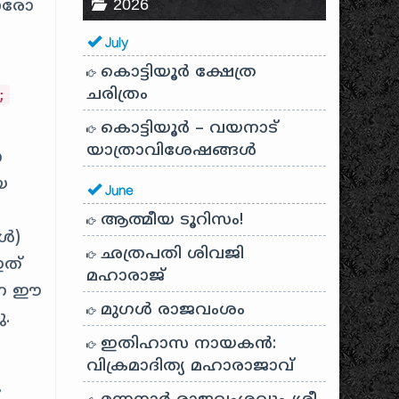
2026
 ഓരോ
July
കൊട്ടിയൂർ ക്ഷേത്ര
ചരിത്രം
;
കൊട്ടിയൂർ – വയനാട്
യാത്രാവിശേഷങ്ങൾ
ോ
യ
June
ആത്മീയ ടൂറിസം!
കൾ)
ഛത്രപതി ശിവജി
ഇത്
മഹാരാജ്
ന്ന ഈ
മുഗൾ രാജവംശം
ു.
ഇതിഹാസ നായകൻ:
വിക്രമാദിത്യ മഹാരാജാവ്