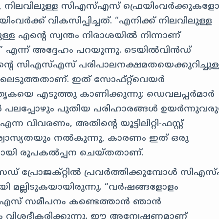
ിലവിലുള്ള സി‌എസ്‌എസ് ഫ്രെയിംവർക്കുകളോട
ംവർക്ക് വികസിപ്പിച്ചത്. “എനിക്ക് നിലവിലുള്ള
്ള എന്റെ സ്വന്തം നിരാശയിൽ നിന്നാണ്
” എന്ന് അദ്ദേഹം പറയുന്നു. ടെയിൽ‌വിൻഡ്
്റെ സി‌എസ്‌എസ് പരിപാലനക്ഷമതയെക്കുറിച്ചുള
ഉടലെടുത്തതാണ്. ഇത് സോഫ്റ്റ്‌വെയർ
യെ എടുത്തു കാണിക്കുന്നു: ഡെവലപ്പർമാർ
ോൾ പലപ്പോഴും പുതിയ പരിഹാരങ്ങൾ ഉയർന്നുവരുന
വിവരണം, അതിന്റെ യൂട്ടിലിറ്റി-ഫസ്റ്റ്
വാസ്യതയും നൽകുന്നു, കാരണം ഇത് ഒരു
ി രൂപകൽപ്പന ചെയ്തതാണ്.
ൈഡ് പ്രോജക്റ്റിൽ പ്രവർത്തിക്കുമ്പോൾ സി‌എസ്
ി മല്ലിടുകയായിരുന്നു. “വർഷങ്ങളോളം
സ്‌എസ് സമീപനം കണ്ടെത്താൻ ഞാൻ
ദേഹം വിശദീകരിക്കുന്നു. ഈ അന്വേഷണമാണ്