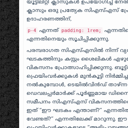
യൂട്ടിലിറ്റി ക്ലാസുകൾ ഉപയോഗിച്ച് നേ
ക്ലാസും ഒരു പ്രത്യേക സി‌എസ്‌എസ് പ്ര
ഉദാഹരണത്തിന്,
എന്നത്
എന്നതി
p-4
padding: 1rem;
എന്നതിനെയും സൂചിപ്പിക്കുന്നു.
പരമ്പരാഗത സി‌എസ്‌എസിൽ നിന്ന് വ
ഘടകത്തിനും കസ്റ്റം ശൈലികൾ എഴുത
വികസനം പ്രോത്സാഹിപ്പിക്കുന്നു. ബൂട്
ഫ്രെയിംവർക്കുകൾ മുൻകൂട്ടി നിർമ
നൽകുമ്പോൾ, ടെയിൽ‌വിൻഡ് താഴ്ന്ന തല
ഡെവലപ്പർമാർക്ക് പൂർണ്ണമായ ഡിസൈൻ നി
സമീപനം സി‌എസ്‌എസ് വികസനത്തിന്റെ 
ഇത് “ഈ ഘടകം എന്താണ്?” എന്നതിൽ
വേണ്ടത്?” എന്നതിലേക്ക് മാറുന്നു. 
ഫ്രെയിംവർക്കുകളുടെ “അഭിപ്രായങ്ങളോ