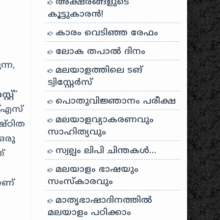
അക്ഷരങ്ങളുടെ
കൂട്ടുകാരൻ!
കാരം വെടിഞ്ഞ രേഫം
ലോക തപാൽ ദിനം
്ന,
മലയാളത്തിലെ ടങ്
ട്വിസ്റ്റേർസ്
്റ്റ്
”
പൊതുവിജ്ഞാനം പരീക്ഷ
്‌എസ്
മലയാളവ്യാകരണവും
ഷ്ഠിത
സാഹിത്യവും
ഒരു
സ്വല്പം ലിപി ചിന്തകൾ…
്
മലയാളം ഭാഷയും
സംസ്കാരവും
ാണ്
മാതൃഭാഷാദിനത്തിൽ
മലയാളം പഠിക്കാം