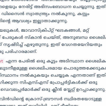
്ങളെയും നേരിട്ട് അഭിസംബോധന ചെയ്യുന്നു. ഇത്
ിസൈൻ സ്വാതന്ത്ര്യം നൽകുന്നു, കസ്റ്റം
െ ആവശ്യം ഇല്ലാതാക്കുന്നു.
കൾ, ജാവാസ്ക്രിപ്റ്റ് ഘടകങ്ങൾ, മറ്റ്
 ക്ലാസ് പേരുകൾ സ്കാൻ ചെയ്ത്, അനുബന്ധ ശൈ
ക്ക് സൃഷ്ടിച്ച് എഴുതുന്നു. ഇത് വേഗതയേറിയതും
രു പരിഹാരമാണ്.
എന്ന പേരിൽ ഒരു കൂട്ടം അടിസ്ഥാന ശൈലി
ht
കളിലുടനീളമുള്ള ശൈലിപരമായ പൊരുത്തക്കേടു
ടിസ്ഥാനം നൽകുകയും ചെയ്യുക എന്നതാണ് ഇതി
കുന്ന സി‌എസ്‌എസ് പ്രോപ്പർട്ടികൾക്ക് ഒരു
ഡെവലപ്പർമാർക്ക് ഒരു ക്ലീൻ സ്ലേറ്റ് ഉറപ്പാക്കുന്നു.
ൽ‌വിൻഡിന്റെ ക്രോസ്-ബ്രൗസർ സ്ഥിരതയോടുള്ള