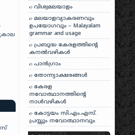
വിശ്വമലയാളം
മലയാളവ്യാകരണവും
ം
ഉപയോഗവും – Malayalam
grammar and usage
്യകാല
പ്രബുദ്ധ കേരളത്തിന്റെ
കനൽവഴികൾ
പാന്‍ഗ്രാം
,
തോന്ന്യാക്ഷരങ്ങള്‍
കേരള
നവോത്ഥാനത്തിന്റെ
നാൾവഴികൾ
കോട്ടയം സി.എം.എസ്.
പ്രസ്സും നവോത്ഥാനവും
സ്