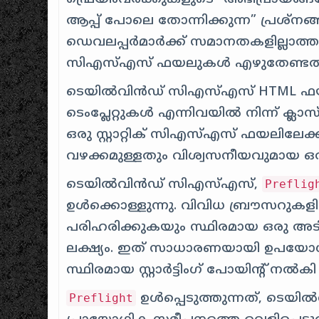
ആപ്പ് പോലെ തോന്നിക്കുന്ന” പ്രശ്നങ
ഡെവലപ്പർമാർക്ക് സമാനതകളില്ലാത്ത ഡ
സി‌എസ്‌എസ് ഫയലുകൾ എഴുതേണ്ടതിന്റ
ടെയിൽ‌വിൻഡ് സി‌എസ്‌എസ് HTML ഫയലു
ടെംപ്ലേറ്റുകൾ എന്നിവയിൽ നിന്ന്
ഒരു സ്റ്റാറ്റിക് സി‌എസ്‌എസ് ഫയലിലേ
വഴക്കമുള്ളതും വിശ്വസനീയവുമായ ഒ
ടെയിൽ‌വിൻഡ് സി‌എസ്‌എസ്,
Preflig
ഉൾക്കൊള്ളുന്നു. വിവിധ ബ്രൗസറു
പരിഹരിക്കുകയും സ്ഥിരമായ ഒരു അ
ലക്ഷ്യം. ഇത് സാധാരണയായി ഉപയോഗിക്
സ്ഥിരമായ സ്റ്റാർട്ടിംഗ് പോയിന്റ് നൽകി 
ഉൾപ്പെടുത്തുന്നത്, ടെയി
Preflight