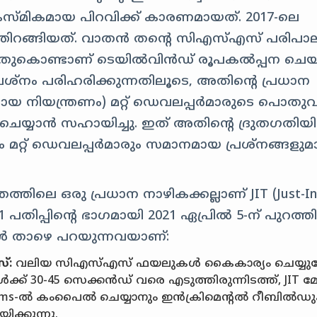
്മികമായ പിറവിക്ക് കാരണമായത്. 2017-ലെ
തിറങ്ങിയത്. വാതൻ തന്റെ സി‌എസ്‌എസ് പരിപ
ിയതുകൊണ്ടാണ് ടെയിൽ‌വിൻഡ് രൂപകൽപ്പന ചെയ
്രശ്നം പരിഹരിക്കുന്നതിലൂടെ, അതിന്റെ പ്രധാന
ക്ഷ്മമായ നിയന്ത്രണം) മറ്റ് ഡെവലപ്പർമാരുടെ പൊത
െയ്യാൻ സഹായിച്ചു. ഇത് അതിന്റെ ദ്രുതഗതിയി
 മറ്റ് ഡെവലപ്പർമാരും സമാനമായ പ്രശ്നങ്ങളുമ
്തിലെ ഒരു പ്രധാന നാഴികക്കല്ലാണ് JIT (Just-In
പതിപ്പിന്റെ ഭാഗമായി 2021 ഏപ്രിൽ 5-ന് പുറത്തി
ൾ താഴെ പറയുന്നവയാണ്:
്:
വലിയ സി‌എസ്‌എസ് ഫയലുകൾ കൈകാര്യം ചെയ്യു
്ക് 30-45 സെക്കൻഡ് വരെ എടുത്തിരുന്നിടത്ത്, JIT 
00ms-ൽ കംപൈൽ ചെയ്യാനും ഇൻക്രിമെന്റൽ റീബിൽ
ക്കുന്നു.