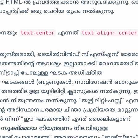
രിട്ട് HTML-ൽ പ്രവർത്തിക്കാൻ അനുവദിക്കുന്നു.
ോപ്പർട്ടിക്ക് ഒരു ചെറിയ രൂപം നൽകുന്നു.
നെയും
എന്നത്
text-center
text-align: center
്യത്യസ്തമായി, ടെയിൽ‌വിൻഡ് സി‌എസ്‌എസ് ഓര
േണ്ടതിന്റെ ആവശ്യം ഇല്ലാതാക്കി വേഗതയേറി
ട്സ്ട്രാപ്പ് പോലുള്ള ഘടക-അധിഷ്ഠിത
്മിച്ച ഘടകങ്ങൾ (ബട്ടണുകൾ, നാവിഗേഷൻ ബാറു
ത്തിലുള്ള യൂട്ടിലിറ്റി ക്ലാസുകൾ നൽകുന്നു, 
യന്ത്രണം നൽകുന്നു. “യൂട്ടിലിറ്റി-ഫസ്റ്റ്” എ
അടിസ്ഥാനപരമായ ചിന്താ പ്രക്രിയയെ മാറ്റുന്ന
 നിന്ന് “ഈ ഘടകത്തിന് എന്ത് ശൈലികളാണ്
ഈ സൂക്ഷ്മമായ നിയന്ത്രണം നിലവിലുള്ള
ട് പോരാടേണ്ട” അവസ്ഥയെയും “ബൂട്ട്സ്ട്രാപ്പ്