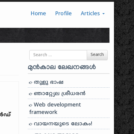
Home
Profile
Articles
Search for
Search
മുൻകാല ലേഖനങ്ങൾ
തുളു ഭാഷ
ഞാറ്റ്യേല ശ്രീധരൻ
Web development
framework
ൻഡ്
വായനയുടെ ലോകം!