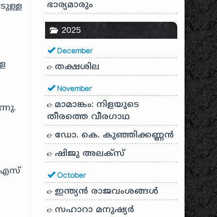
ഭാര്യമാരും
ുള്ള
2025
December
്ള
തക്ഷശില
November
മാമാങ്കം: നിളയുടെ
്നു.
തീരത്തെ വീരഗാഥ
ഡോ. കെ. കുഞ്ഞിക്കണ്ണൻ
ഷിജു അലക്സ്
‌എസ്
October
ഇന്ത്യൻ രാജവംശങ്ങൾ
സഹാറാ മനുഷ്യർ