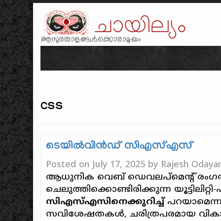
ചായില്യം
ആസുരതാളങ്ങൾക്കൊരാമുഖം
css
ടെയിൽ‌വിൻഡ് സി‌എസ്‌എസ്
Posted on
July 17, 2025
by
Rajesh Odayan
ആധുനിക വെബ് ഡെവലപ്‌മെന്റ് രംഗത
ചെലുത്തിക്കൊണ്ടിരിക്കുന്ന യൂട്ടിലിറ്
സി‌എസ്‌എസിനെക്കുറിച്ച്
പറയാമെന്നു
സവിശേഷതകൾ, ചരിത്രപരമായ വികാസ