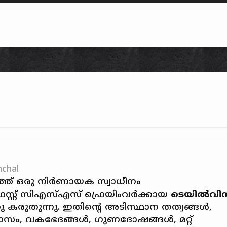
Skip to content
chal
്ത് ഒരു നിർണായക സ്വാധീനം
റി-ഫസ്റ്റ് സി‌എസ്‌എസ് ഫ്രെയിംവർക്കായ
ടെയിൽ‌വി
 കരുതുന്നു. ഇതിന്റെ അടിസ്ഥാന തത്വങ്ങൾ,
ം, വകഭേദങ്ങൾ, ഗുണദോഷങ്ങൾ, മറ്റ്