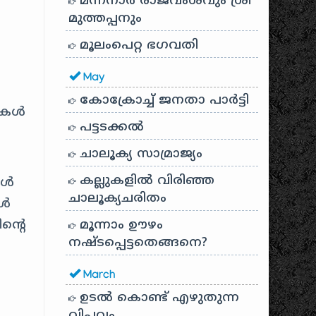
മന്നനാർ രാജവംശവും ശ്രീ
മുത്തപ്പനും
മൂലംപെറ്റ ഭഗവതി
May
കോക്രോച്ച് ജനതാ പാർട്ടി
ലികൾ
പട്ടടക്കൽ
ചാലൂക്യ സാമ്രാജ്യം
കല്ലുകളിൽ വിരിഞ്ഞ
കൾ
ചാലൂക്യചരിതം
കൾ
ന്റെ
മൂന്നാം ഊഴം
നഷ്ടപ്പെട്ടതെങ്ങനെ?
March
ഉടൽ കൊണ്ട് എഴുതുന്ന
വിപ്ലവം