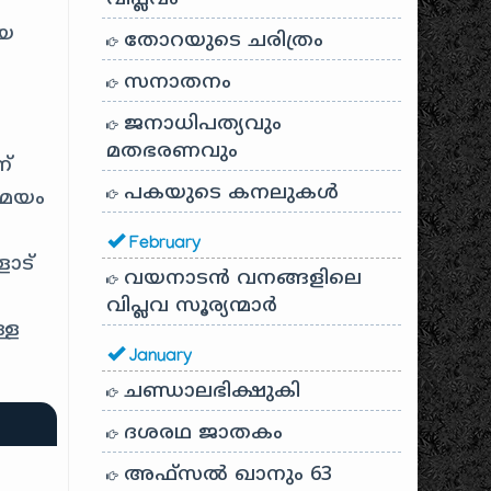
ായ
തോറയുടെ ചരിത്രം
സനാതനം
ജനാധിപത്യവും
മതഭരണവും
ന്
പകയുടെ കനലുകൾ
സമയം
February
ോട്
വയനാടൻ വനങ്ങളിലെ
വിപ്ലവ സൂര്യന്മാർ
്ള
January
ചണ്ഡാലഭിക്ഷുകി
ദശരഥ ജാതകം
അഫ്സൽ ഖാനും 63