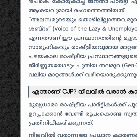
ദിപ്കെ ‘
കോക്രോച്ച് ജനതാ പാർട്ടി
‘ 
ആശയവുമായി രംഗത്തെത്തിയത്.
“അലസരുടെയും തൊഴിലില്ലാത്തവരുട
ശബ്ദം” (Voice of the Lazy & Unemploy
എന്നതാണ് ഈ പ്രസ്ഥാനത്തിന്റെ മുദ്രാ
സാമൂഹികവും രാഷ്ട്രീയവുമായ മാറ്റങ്
പഴയകാല രാഷ്ട്രീയ പ്രസ്ഥാനങ്ങ
ജീർണ്ണതയോടും പുതിയ തലമുറ (Gen-Z
വലിയ മാറ്റങ്ങൾക്ക് വഴിയൊരുക്കുന്നുണ്
എന്താണ് CJP? നിലവിൽ വരാൻ കാ
മുഖ്യധാരാ രാഷ്ട്രീയ പാർട്ടികൾക്ക്
ഉറപ്പാക്കാൻ വേണ്ടി രൂപംകൊണ്ട സ്
പ്രതിനിധീകരിക്കുന്നത്.
നിലവിൽ വരാനുള്ള പ്രധാന കാരണ