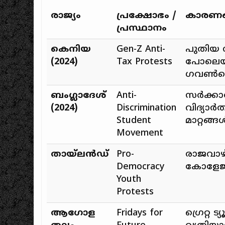
രാജ്യം
പ്രക്ഷോഭം /
കാരണങ
പ്രസ്ഥാനം
കെനിയ
Gen-Z Anti-
പുതിയ 
(2024)
Tax Protests
പോലെയുള
ഗവൺമെന്
ബംഗ്ലാദേശ്
Anti-
സർക്കാർ
(2024)
Discrimination
വിദ്യാർ
Student
മാറ്റങ്
Movement
തായ്‌ലൻഡ്
Pro-
രാജവാഴ
Democracy
കോളേജ് 
Youth
Protests
ആഗോള
Fridays for
ഗ്രെറ്റ