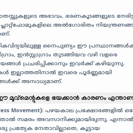
ോതസ്സുകളുടെ അഭാവം, ഭരണകൂടങ്ങളുടെ നേരിട്ട
ലാറ്റ്‌ഫോമുകളിലെ അൽഗോരിതം നിയന്ത്രണങ്
ാണ്.
ികവിദ്യയിലുള്ള നൈപുണ്യം ഈ പ്രസ്ഥാനങ്ങൾക്
ിഗ്രാം, ഇൻസ്റ്റാഗ്രാം തുടങ്ങിയവ വഴി വളരെ
ൾ പ്രചരിപ്പിക്കാനും ഇവർക്ക് കഴിയുന്നു.
ുകൾ ഇല്ലാത്തതിനാൽ ഇവരെ പൂർണ്ണമായി
്ങൾക്ക് അസാധ്യമാണ്.
കളും ഈ മൂവ്മെന്റുകളെ ഭയക്കാൻ കാരണം എന്താണ
ess Movement):
പഴയകാല പ്രക്ഷോഭങ്ങളിൽ ഒന
യ്താൽ സമരം അവസാനിക്കുമായിരുന്നു. എന്നാ
 പ്രത്യേക നേതാവില്ലാതെ, കൂട്ടായ