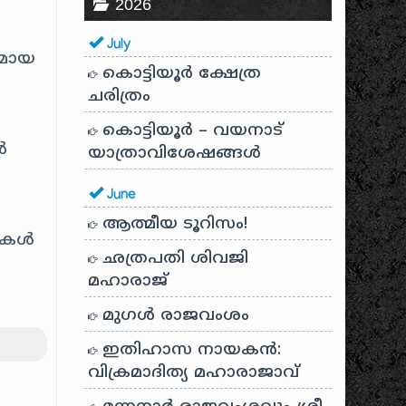
2026
July
തമായ
കൊട്ടിയൂർ ക്ഷേത്ര
ചരിത്രം
കൊട്ടിയൂർ – വയനാട്
ൾ
യാത്രാവിശേഷങ്ങൾ
June
ആത്മീയ ടൂറിസം!
ടികൾ
ഛത്രപതി ശിവജി
മഹാരാജ്
മുഗൾ രാജവംശം
ഇതിഹാസ നായകൻ:
വിക്രമാദിത്യ മഹാരാജാവ്