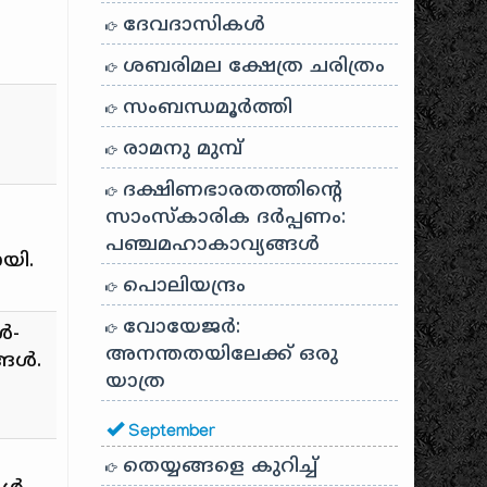
ദേവദാസികൾ
ശബരിമല ക്ഷേത്ര ചരിത്രം
സംബന്ധമൂർത്തി
രാമനു മുമ്പ്
ദക്ഷിണഭാരതത്തിൻ്റെ
സാംസ്കാരിക ദർപ്പണം:
പഞ്ചമഹാകാവ്യങ്ങൾ
യി.
പൊലിയന്ദ്രം
വോയേജർ:
ൾ-
അനന്തതയിലേക്ക് ഒരു
്ങൾ.
യാത്ര
September
തെയ്യങ്ങളെ കുറിച്ച്