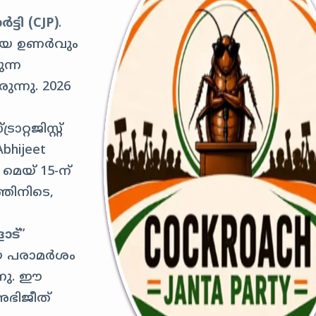
്ടി (CJP)
.
രീയ ഉണർവും
ന്ന
ന്നു. 2026
്റജിസ്റ്റ്
bhijeet
 മെയ് 15-ന്
തിനിടെ,
ോട്
”
തിയ പരാമർശം
്നു. ഈ
അഭിജീത്