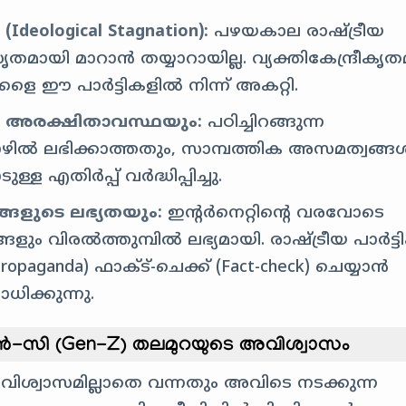
logical Stagnation):
പഴയകാല രാഷ്ട്രീയ
ായി മാറാൻ തയ്യാറായില്ല. വ്യക്തികേന്ദ്രീകൃ
ളെ ഈ പാർട്ടികളിൽ നിന്ന് അകറ്റി.
ിക അരക്ഷിതാവസ്ഥയും:
പഠിച്ചിറങ്ങുന്ന
ൊഴിൽ ലഭിക്കാത്തതും, സാമ്പത്തിക അസമത്വങ്ങ
ള എതിർപ്പ് വർദ്ധിപ്പിച്ചു.
ങളുടെ ലഭ്യതയും:
ഇന്റർനെറ്റിന്റെ വരവോടെ
ളും വിരൽത്തുമ്പിൽ ലഭ്യമായി. രാഷ്ട്രീയ പാർട്
paganda) ഫാക്ട്-ചെക്ക് (Fact-check) ചെയ്യാൻ
ധിക്കുന്നു.
ൻ-സി (Gen-Z) തലമുറയുടെ അവിശ്വാസം
വിശ്വാസമില്ലാതെ വന്നതും അവിടെ നടക്കുന്ന