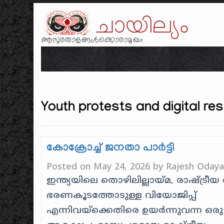
ചായില്യം
ആസുരതാളങ്ങൾക്കൊരാമുഖം
Youth protests and digital res
കോക്രോച്ച് ജനതാ പാർട്ടി
Posted on
May 24, 2026
by
Rajesh Odaya
ഇന്ത്യയിലെ തൊഴിലില്ലായ്മ, രാഷ്ട്രീ
ഭരണകൂടത്തോടുള്ള വിയോജിപ്പ്
എന്നിവയ്ക്കെതിരെ ഉയർന്നുവന്ന ഒരു