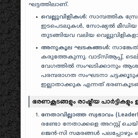
ഘട്ടത്തിലാണ്.
വെല്ലുവിളികൾ:
സാമ്പത്തിക സ്ര
ഇടപെടലുകൾ, സോഷ്യൽ മീഡിയ പ്
തുടങ്ങിയവ വലിയ വെല്ലുവിളികള
അനുകൂല ഘടകങ്ങൾ:
സാങ്കേത
കരുത്തേകുന്നു. വാട്സ്ആപ്പ്, ടെല
വേഗത്തിൽ സംഘടിക്കാനും ആശയങ്ങ
പരമ്പരാഗത സംഘടനാ ചട്ടക്കൂട
ഇല്ലാതാക്കുക എന്നത് ഭരണകൂടങ
ഭരണകൂടങ്ങളും രാഷ്ട്രീയ പാർട്ടി
നേതാവില്ലാത്ത സ്വഭാവം (Leaderl
രണ്ടോ നേതാക്കളെ അറസ്റ്റ് ചെ
ജെൻ-സി സമരങ്ങൾ പലപ്പോഴും ഒരു