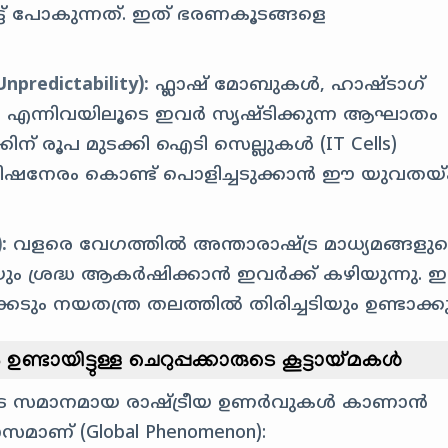
്ട് പോകുന്നത്. ഇത് ഭരണകൂടങ്ങളെ
redictability):
ഫ്ലാഷ് മോബുകൾ, ഹാഷ്‌ടാഗ്
s) എന്നിവയിലൂടെ ഇവർ സൃഷ്ടിക്കുന്ന ആഘാതം
് രൂപ മുടക്കി ഐടി സെല്ലുകൾ (IT Cells)
നിമിഷനേരം കൊണ്ട് പൊളിച്ചടുക്കാൻ ഈ യുവതയ്ക
:
വളരെ വേഗത്തിൽ അന്താരാഷ്ട്ര മാധ്യമങ്ങളു
ശ്രദ്ധ ആകർഷിക്കാൻ ഇവർക്ക് കഴിയുന്നു. ഇ
ം നയതന്ത്ര തലത്തിൽ തിരിച്ചടിയും ഉണ്ടാക്കുന
ണ്ടായിട്ടുള്ള ചെറുപ്പക്കാരുടെ കൂട്ടായ്മകൾ
ടെ സമാനമായ രാഷ്ട്രീയ ഉണർവുകൾ കാണാൻ
മാണ് (Global Phenomenon):