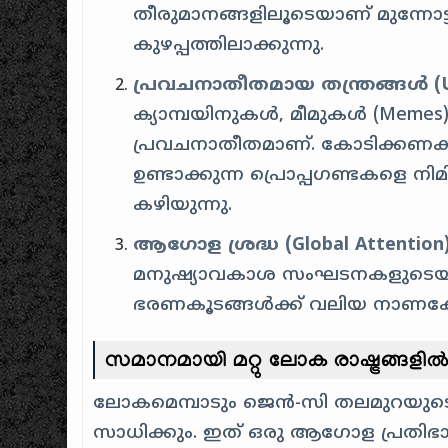
തീരുമാനങ്ങളിലൂടെയാണ് മുന്നോട
കുഴപ്പത്തിലാക്കുന്നു.
പ്രവചനാതീതമായ തന്ത്രങ്ങൾ (Unp
ക്യാമ്പയിനുകൾ, മീമുകൾ (Meme
പ്രവചനാതീതമാണ്. കോടിക്കണക്കിന
ഉണ്ടാക്കുന്ന പ്രൊപ്പഗണ്ടകളെ 
കഴിയുന്നു.
ആഗോള ശ്രദ്ധ (Global Attention)
മനുഷ്യാവകാശ സംഘടനകളുടെയും 
ഭരണകൂടങ്ങൾക്ക് വലിയ നാണക്കേടു
സമാനമായി മറ്റു ലോക രാഷ്ട്രങ്ങളിൽ ഉ
ലോകമെമ്പാടും ജെൻ-സി തലമുറയു
സാധിക്കും. ഇത് ഒരു ആഗോള പ്രതിഭാസ