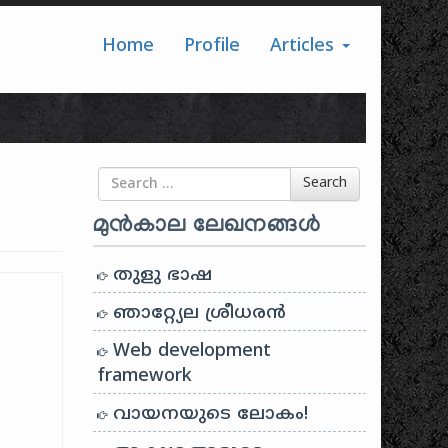
Home
Profile
Articles
Search for
Search
മുൻകാല ലേഖനങ്ങൾ
തുളു ഭാഷ
ഞാറ്റ്യേല ശ്രീധരൻ
Web development
framework
വായനയുടെ ലോകം!