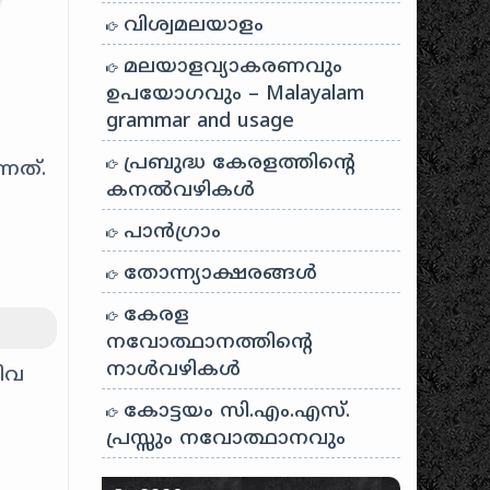
വിശ്വമലയാളം
മലയാളവ്യാകരണവും
ഉപയോഗവും – Malayalam
grammar and usage
പ്രബുദ്ധ കേരളത്തിന്റെ
നത്.
കനൽവഴികൾ
പാന്‍ഗ്രാം
തോന്ന്യാക്ഷരങ്ങള്‍
കേരള
നവോത്ഥാനത്തിന്റെ
നാൾവഴികൾ
നിവ
കോട്ടയം സി.എം.എസ്.
പ്രസ്സും നവോത്ഥാനവും