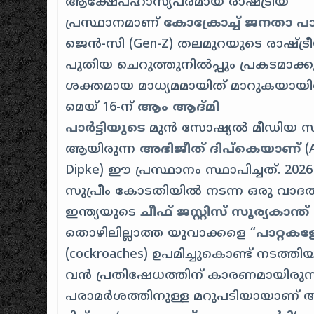
ആക്ഷേപഹാസ്യപരമായ രാഷ്ട്രീയ
പ്രസ്ഥാനമാണ്
കോക്രോച്ച് ജനതാ പാർട
ജെൻ-സി (Gen-Z) തലമുറയുടെ രാഷ്ട്
പുതിയ ചെറുത്തുനിൽപ്പും പ്രകടമാക്കു
ശക്തമായ മാധ്യമമായിത് മാറുകയായിരു
മെയ് 16-ന്
ആം ആദ്മി
പാർട്ടിയുടെ
മുൻ സോഷ്യൽ മീഡിയ സ്ട്രാറ
ആയിരുന്ന
അഭിജീത് ദിപ്കെയാണ്
(A
Dipke) ഈ പ്രസ്ഥാനം സ്ഥാപിച്ചത്.
2026
സുപ്രീം കോടതിയിൽ നടന്ന ഒരു വാദത്
ഇന്ത്യയുടെ
ചീഫ് ജസ്റ്റിസ് സൂര്യകാന്ത്
തൊഴിലില്ലാത്ത യുവാക്കളെ “
പാറ്റകള
(cockroaches) ഉപമിച്ചുകൊണ്ട് നടത്
വൻ പ്രതിഷേധത്തിന് കാരണമായിരുന
പരാമർശത്തിനുള്ള മറുപടിയായാണ് 