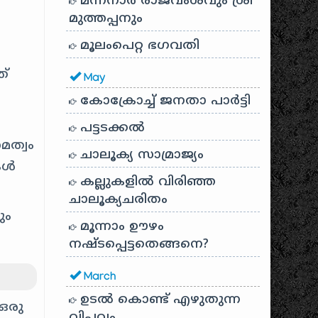
മന്നനാർ രാജവംശവും ശ്രീ
മുത്തപ്പനും
മൂലംപെറ്റ ഭഗവതി
ത്
May
കോക്രോച്ച് ജനതാ പാർട്ടി
പട്ടടക്കൽ
മത്വം
ചാലൂക്യ സാമ്രാജ്യം
കൾ
കല്ലുകളിൽ വിരിഞ്ഞ
ചാലൂക്യചരിതം
ും
മൂന്നാം ഊഴം
നഷ്ടപ്പെട്ടതെങ്ങനെ?
March
ഉടൽ കൊണ്ട് എഴുതുന്ന
 ഒരു
വിപ്ലവം