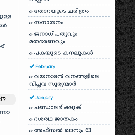
തോറയുടെ ചരിത്രം
ുള്ള
സനാതനം
ങൾ
ജനാധിപത്യവും
മതഭരണവും
ക്
പകയുടെ കനലുകൾ
February
വയനാടൻ വനങ്ങളിലെ
വിപ്ലവ സൂര്യന്മാർ
January
്?
ചണ്ഡാലഭിക്ഷുകി
്നോ
ദശരഥ ജാതകം
ൽ
അഫ്സൽ ഖാനും 63