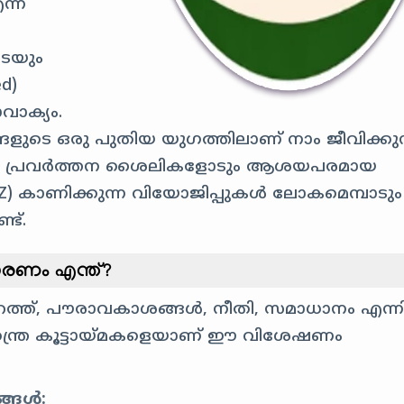
എന്ന
െയും
ed)
വാക്യം.
ങളുടെ ഒരു പുതിയ യുഗത്തിലാണ് നാം ജീവിക്കുന്
ളുടെ പ്രവർത്തന ശൈലികളോടും ആശയപരമായ
) കാണിക്കുന്ന വിയോജിപ്പുകൾ ലോകമെമ്പാടും
ട്.
രണം എന്ത്?
 പുറത്ത്, പൗരാവകാശങ്ങൾ, നീതി, സമാധാനം എന്
വതന്ത്ര കൂട്ടായ്മകളെയാണ് ഈ വിശേഷണം
ങ്ങൾ: