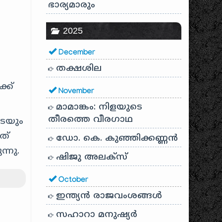
ഭാര്യമാരും
2025
December
തക്ഷശില
്ക്
November
മാമാങ്കം: നിളയുടെ
തീരത്തെ വീരഗാഥ
ടെയും
ത്
ഡോ. കെ. കുഞ്ഞിക്കണ്ണൻ
്നു.
ഷിജു അലക്സ്
October
ഇന്ത്യൻ രാജവംശങ്ങൾ
സഹാറാ മനുഷ്യർ