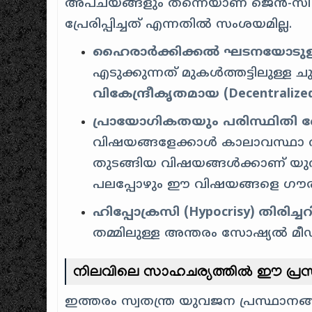
അപചയങ്ങളും തന്നെയാണ് ജെൻ-സി ത
പ്രേരിപ്പിച്ചത് എന്നതിൽ സംശയമില്ല.
ഹൈരാർക്കിക്കൽ ഘടനയോടുള്ള
എടുക്കുന്നത് മുകൾത്തട്ടിലുള്ള ച
വികേന്ദ്രീകൃതമായ (Decentralize
പ്രായോഗികതയും പരിസ്ഥിതി
വിഷയങ്ങളേക്കാൾ കാലാവസ്ഥാ വ്
തുടങ്ങിയ വിഷയങ്ങൾക്കാണ് യ
പലപ്പോഴും ഈ വിഷയങ്ങളെ ഗൗരവ
ഹിപ്പോക്രസി (Hypocrisy) തിരിച്
തമ്മിലുള്ള അന്തരം സോഷ്യൽ മീഡി
നിലവിലെ സാഹചര്യത്തിൽ ഈ പ്രസ്
ഇത്തരം സ്വതന്ത്ര യുവജന പ്രസ്ഥാനങ