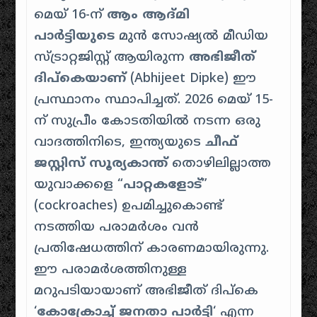
മെയ് 16-ന്
ആം ആദ്മി
പാർട്ടിയുടെ
മുൻ സോഷ്യൽ മീഡിയ
സ്ട്രാറ്റജിസ്റ്റ് ആയിരുന്ന
അഭിജീത്
ദിപ്കെയാണ്
(Abhijeet Dipke) ഈ
പ്രസ്ഥാനം സ്ഥാപിച്ചത്.
2026 മെയ് 15-
ന് സുപ്രീം കോടതിയിൽ നടന്ന ഒരു
വാദത്തിനിടെ, ഇന്ത്യയുടെ
ചീഫ്
ജസ്റ്റിസ് സൂര്യകാന്ത്
തൊഴിലില്ലാത്ത
യുവാക്കളെ “
പാറ്റകളോട്
”
(cockroaches) ഉപമിച്ചുകൊണ്ട്
നടത്തിയ പരാമർശം വൻ
പ്രതിഷേധത്തിന് കാരണമായിരുന്നു.
ഈ പരാമർശത്തിനുള്ള
മറുപടിയായാണ് അഭിജീത് ദിപ്കെ
‘
കോക്രോച്ച് ജനതാ പാർട്ടി
‘ എന്ന