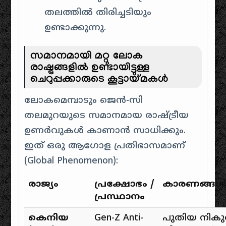
തലത്തിൽ തിരിച്ചടിയും
ഉണ്ടാക്കുന്നു.
സമാനമായി മറ്റു ലോക
രാഷ്ട്രങ്ങളിൽ ഉണ്ടായിട്ടുള്ള
ചെറുപ്പക്കാരുടെ കൂട്ടായ്മകൾ
ലോകമെമ്പാടും ജെൻ-സി
തലമുറയുടെ സമാനമായ രാഷ്ട്രീയ
ഉണർവുകൾ കാണാൻ സാധിക്കും.
ഇത് ഒരു ആഗോള പ്രതിഭാസമാണ്
(Global Phenomenon):
രാജ്യം
പ്രക്ഷോഭം /
കാരണങ്ങൾ
പ്രസ്ഥാനം
കെനിയ
Gen-Z Anti-
പുതിയ നികു