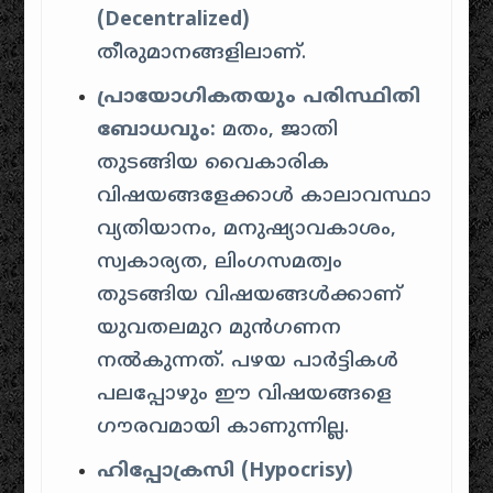
(Decentralized)
തീരുമാനങ്ങളിലാണ്.
പ്രായോഗികതയും പരിസ്ഥിതി
ബോധവും:
മതം, ജാതി
തുടങ്ങിയ വൈകാരിക
വിഷയങ്ങളേക്കാൾ കാലാവസ്ഥാ
വ്യതിയാനം, മനുഷ്യാവകാശം,
സ്വകാര്യത, ലിംഗസമത്വം
തുടങ്ങിയ വിഷയങ്ങൾക്കാണ്
യുവതലമുറ മുൻഗണന
നൽകുന്നത്. പഴയ പാർട്ടികൾ
പലപ്പോഴും ഈ വിഷയങ്ങളെ
ഗൗരവമായി കാണുന്നില്ല.
ഹിപ്പോക്രസി (Hypocrisy)