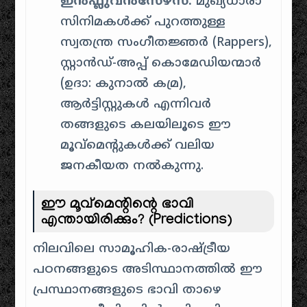
ഇൻഫ്ലുവൻസേഴ്സ്:
മുഖ്യധാരാ
സിനിമകൾക്ക് പുറത്തുള്ള
സ്വതന്ത്ര സംഗീതജ്ഞർ (Rappers),
സ്റ്റാൻഡ്-അപ്പ് കൊമേഡിയന്മാർ
(ഉദാ: കുനാൽ കമ്ര),
ആർട്ടിസ്റ്റുകൾ എന്നിവർ
തങ്ങളുടെ കലയിലൂടെ ഈ
മൂവ്മെന്റുകൾക്ക് വലിയ
ജനകീയത നൽകുന്നു.
ഈ മൂവ്മെന്റിന്റെ ഭാവി
എന്തായിരിക്കും? (Predictions)
നിലവിലെ സാമൂഹിക-രാഷ്ട്രീയ
പഠനങ്ങളുടെ അടിസ്ഥാനത്തിൽ ഈ
പ്രസ്ഥാനങ്ങളുടെ ഭാവി താഴെ