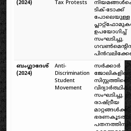
(2024)
Tax Protests
നിയമങ്ങൾക്
ടിക്-ടോക്ക്
പോലെയുള്ള
പ്ലാറ്റ്‌ഫോമു
ഉപയോഗിച്ച്
സംഘടിച്ചു.
ഗവൺമെന്റി
പിൻവലിക്കേണ്
ബംഗ്ലാദേശ്
Anti-
സർക്കാർ
(2024)
Discrimination
ജോലികളിലെ ക
Student
സിസ്റ്റത്തിന
Movement
വിദ്യാർത്ഥി
സംഘടിച്ചു. 
രാഷ്ട്രീയ
മാറ്റങ്ങൾക്കു
ഭരണകൂടത്തി
പതനത്തിനു