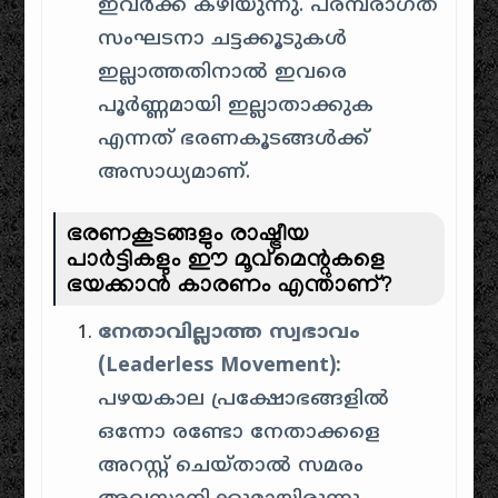
ഇവർക്ക് കഴിയുന്നു. പരമ്പരാഗത
സംഘടനാ ചട്ടക്കൂടുകൾ
ഇല്ലാത്തതിനാൽ ഇവരെ
പൂർണ്ണമായി ഇല്ലാതാക്കുക
എന്നത് ഭരണകൂടങ്ങൾക്ക്
അസാധ്യമാണ്.
ഭരണകൂടങ്ങളും രാഷ്ട്രീയ
പാർട്ടികളും ഈ മൂവ്മെന്റുകളെ
ഭയക്കാൻ കാരണം എന്താണ്?
നേതാവില്ലാത്ത സ്വഭാവം
(Leaderless Movement):
പഴയകാല പ്രക്ഷോഭങ്ങളിൽ
ഒന്നോ രണ്ടോ നേതാക്കളെ
അറസ്റ്റ് ചെയ്താൽ സമരം