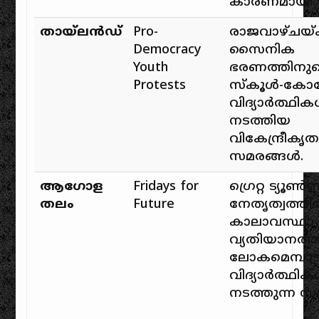
കാരണമായി.
തായ്‌ലൻഡ്
Pro-
രാജവാഴ്ചയ്ക
Democracy
സൈനിക
Youth
ഭരണത്തിനു
Protests
സ്കൂൾ-കോള
വിദ്യാർത്ഥി
നടത്തിയ
വികേന്ദ്രീകൃ
സമരങ്ങൾ.
ആഗോള
Fridays for
ഗ്രെറ്റ ട്യൂൺ
തലം
Future
നേതൃത്വത്ത
കാലാവസ്ഥാ
വ്യതിയാനത്
ലോകമെമ്പാടു
വിദ്യാർത്ഥി
നടത്തുന്ന സ