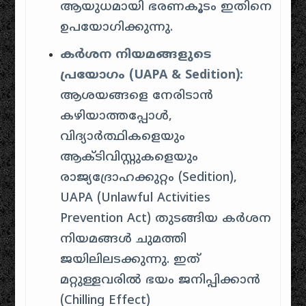
ആയുധമായി ഭരണകൂടം ഇതിനെ
ഉപയോഗിക്കുന്നു.
കർശന നിയമങ്ങളുടെ
പ്രയോഗം (UAPA & Sedition):
ആശയങ്ങളെ നേരിടാൻ
കഴിയാത്തപ്പോൾ,
വിദ്യാർത്ഥികളെയും
ആക്ടിവിസ്റ്റുകളെയും
രാജ്യദ്രോഹക്കുറ്റം (Sedition),
UAPA (Unlawful Activities
Prevention Act) തുടങ്ങിയ കർശന
നിയമങ്ങൾ ചുമത്തി
ജയിലിലടക്കുന്നു. ഇത്
മറ്റുള്ളവരിൽ ഭയം ജനിപ്പിക്കാൻ
(Chilling Effect)