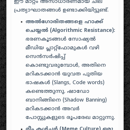
ഈ മാറ്റം അസാധാരണമായ ചില
പ്രത്യാഘാതങ്ങൾ ഉണ്ടാക്കിയിട്ടുണ്ട്.
അൽഗോരിതങ്ങളെ ഹാക്ക്
ചെയ്യൽ (Algorithmic Resistance):
ഭരണകൂടങ്ങൾ സോഷ്യൽ
മീഡിയ പ്ലാറ്റ്‌ഫോമുകൾ വഴി
സെൻസർഷിപ്പ്
കൊണ്ടുവരുമ്പോൾ, അതിനെ
മറികടക്കാൻ യുവത പുതിയ
ഭാഷകൾ (Slangs, Code words)
കണ്ടെത്തുന്നു. ഷാഡോ
ബാനിങ്ങിനെ (Shadow Banning)
മറികടക്കാൻ അവർ
പോസ്റ്റുകളുടെ രൂപരേഖ മാറ്റുന്നു.
മീം കൾച്ചർ (Meme Culture) ഒരു