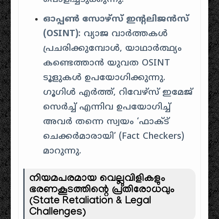
ഓപ്പൺ സോഴ്സ് ഇന്റലിജൻസ്
(OSINT):
വ്യാജ വാർത്തകൾ
പ്രചരിക്കുമ്പോൾ, യാഥാർത്ഥ്യം
കണ്ടെത്താൻ യുവത OSINT
ടൂളുകൾ ഉപയോഗിക്കുന്നു.
ഗൂഗിൾ എർത്ത്, റിവേഴ്സ് ഇമേജ്
സെർച്ച് എന്നിവ ഉപയോഗിച്ച്
അവർ തന്നെ സ്വയം ‘ഫാക്ട്
ചെക്കർമാരായി’ (Fact Checkers)
മാറുന്നു.
നിയമപരമായ വെല്ലുവിളികളും
ഭരണകൂടത്തിന്റെ പ്രതിരോധവും
(State Retaliation & Legal
Challenges)