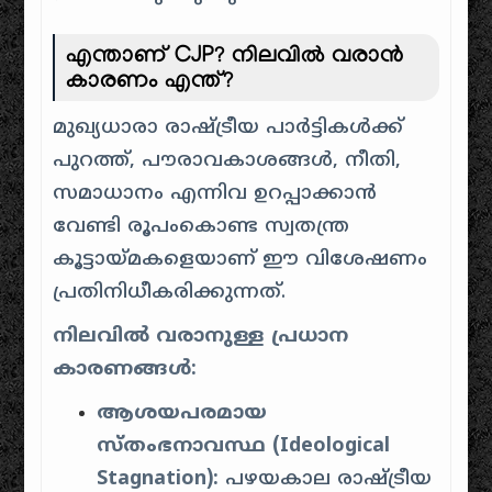
എന്താണ് CJP? നിലവിൽ വരാൻ
കാരണം എന്ത്?
മുഖ്യധാരാ രാഷ്ട്രീയ പാർട്ടികൾക്ക്
പുറത്ത്, പൗരാവകാശങ്ങൾ, നീതി,
സമാധാനം എന്നിവ ഉറപ്പാക്കാൻ
വേണ്ടി രൂപംകൊണ്ട സ്വതന്ത്ര
കൂട്ടായ്മകളെയാണ് ഈ വിശേഷണം
പ്രതിനിധീകരിക്കുന്നത്.
നിലവിൽ വരാനുള്ള പ്രധാന
കാരണങ്ങൾ:
ആശയപരമായ
സ്തംഭനാവസ്ഥ (Ideological
Stagnation):
പഴയകാല രാഷ്ട്രീയ