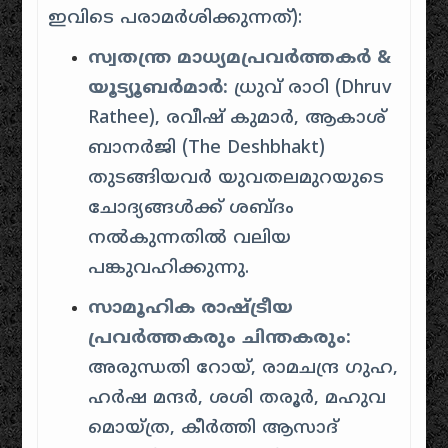
ഇവിടെ പരാമർശിക്കുന്നത്):
സ്വതന്ത്ര മാധ്യമപ്രവർത്തകർ &
യൂട്യൂബർമാർ:
ധ്രുവ് രാഠി (Dhruv
Rathee), രവീഷ് കുമാർ, ആകാശ്
ബാനർജി (The Deshbhakt)
തുടങ്ങിയവർ യുവതലമുറയുടെ
ചോദ്യങ്ങൾക്ക് ശബ്ദം
നൽകുന്നതിൽ വലിയ
പങ്കുവഹിക്കുന്നു.
സാമൂഹിക രാഷ്ട്രീയ
പ്രവർത്തകരും ചിന്തകരും:
അരുന്ധതി റോയ്, രാമചന്ദ്ര ഗുഹ,
ഹർഷ മന്ദർ, ശശി തരൂർ, മഹുവ
മൊയ്ത്ര, കീർത്തി ആസാദ്