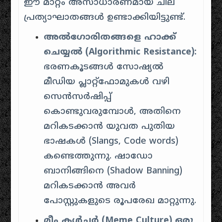
ഈ മാറ്റം അസാധാരണമായ ചില
പ്രത്യാഘാതങ്ങൾ ഉണ്ടാക്കിയിട്ടുണ്ട്.
അൽഗോരിതങ്ങളെ ഹാക്ക്
ചെയ്യൽ (Algorithmic Resistance):
ഭരണകൂടങ്ങൾ സോഷ്യൽ
മീഡിയ പ്ലാറ്റ്‌ഫോമുകൾ വഴി
സെൻസർഷിപ്പ്
കൊണ്ടുവരുമ്പോൾ, അതിനെ
മറികടക്കാൻ യുവത പുതിയ
ഭാഷകൾ (Slangs, Code words)
കണ്ടെത്തുന്നു. ഷാഡോ
ബാനിങ്ങിനെ (Shadow Banning)
മറികടക്കാൻ അവർ
പോസ്റ്റുകളുടെ രൂപരേഖ മാറ്റുന്നു.
മീം കൾച്ചർ (Meme Culture) ഒരു