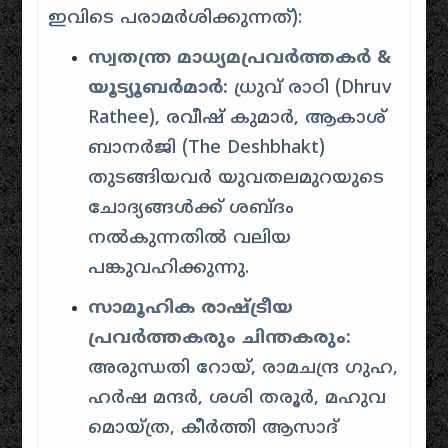
ഇവിടെ പരാമർശിക്കുന്നത്):
സ്വതന്ത്ര മാധ്യമപ്രവർത്തകർ &
യൂട്യൂബർമാർ:
ധ്രുവ് രാഠി (Dhruv
Rathee), രവീഷ് കുമാർ, ആകാശ്
ബാനർജി (The Deshbhakt)
തുടങ്ങിയവർ യുവതലമുറയുടെ
ചോദ്യങ്ങൾക്ക് ശബ്ദം
നൽകുന്നതിൽ വലിയ
പങ്കുവഹിക്കുന്നു.
സാമൂഹിക രാഷ്ട്രീയ
പ്രവർത്തകരും ചിന്തകരും:
അരുന്ധതി റോയ്, രാമചന്ദ്ര ഗുഹ,
ഹർഷ മന്ദർ, ശശി തരൂർ, മഹുവ
മൊയ്ത്ര, കീർത്തി ആസാദ്