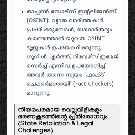
ഓപ്പൺ സോഴ്സ് ഇന്റലിജൻസ്
(OSINT):
വ്യാജ വാർത്തകൾ
പ്രചരിക്കുമ്പോൾ, യാഥാർത്ഥ്യം
കണ്ടെത്താൻ യുവത OSINT
ടൂളുകൾ ഉപയോഗിക്കുന്നു.
ഗൂഗിൾ എർത്ത്, റിവേഴ്സ് ഇമേജ്
സെർച്ച് എന്നിവ ഉപയോഗിച്ച്
അവർ തന്നെ സ്വയം ‘ഫാക്ട്
ചെക്കർമാരായി’ (Fact Checkers)
മാറുന്നു.
നിയമപരമായ വെല്ലുവിളികളും
ഭരണകൂടത്തിന്റെ പ്രതിരോധവും
(State Retaliation & Legal
Challenges)