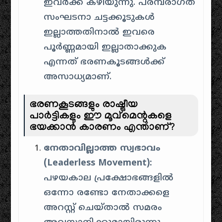
ഇവർക്ക് കഴിയുന്നു. പരമ്പരാഗത
സംഘടനാ ചട്ടക്കൂടുകൾ
ഇല്ലാത്തതിനാൽ ഇവരെ
പൂർണ്ണമായി ഇല്ലാതാക്കുക
എന്നത് ഭരണകൂടങ്ങൾക്ക്
അസാധ്യമാണ്.
ഭരണകൂടങ്ങളും രാഷ്ട്രീയ
പാർട്ടികളും ഈ മൂവ്മെന്റുകളെ
ഭയക്കാൻ കാരണം എന്താണ്?
നേതാവില്ലാത്ത സ്വഭാവം
(Leaderless Movement):
പഴയകാല പ്രക്ഷോഭങ്ങളിൽ
ഒന്നോ രണ്ടോ നേതാക്കളെ
അറസ്റ്റ് ചെയ്താൽ സമരം