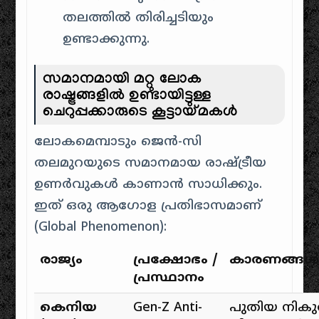
തലത്തിൽ തിരിച്ചടിയും
ഉണ്ടാക്കുന്നു.
സമാനമായി മറ്റു ലോക
രാഷ്ട്രങ്ങളിൽ ഉണ്ടായിട്ടുള്ള
ചെറുപ്പക്കാരുടെ കൂട്ടായ്മകൾ
ലോകമെമ്പാടും ജെൻ-സി
തലമുറയുടെ സമാനമായ രാഷ്ട്രീയ
ഉണർവുകൾ കാണാൻ സാധിക്കും.
ഇത് ഒരു ആഗോള പ്രതിഭാസമാണ്
(Global Phenomenon):
രാജ്യം
പ്രക്ഷോഭം /
കാരണങ്ങൾ
പ്രസ്ഥാനം
കെനിയ
Gen-Z Anti-
പുതിയ നികു