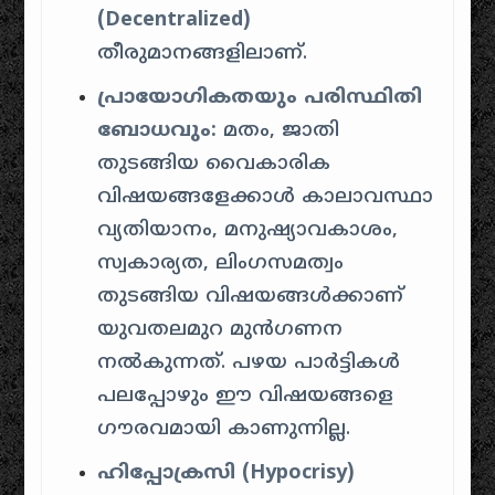
(Decentralized)
തീരുമാനങ്ങളിലാണ്.
പ്രായോഗികതയും പരിസ്ഥിതി
ബോധവും:
മതം, ജാതി
തുടങ്ങിയ വൈകാരിക
വിഷയങ്ങളേക്കാൾ കാലാവസ്ഥാ
വ്യതിയാനം, മനുഷ്യാവകാശം,
സ്വകാര്യത, ലിംഗസമത്വം
തുടങ്ങിയ വിഷയങ്ങൾക്കാണ്
യുവതലമുറ മുൻഗണന
നൽകുന്നത്. പഴയ പാർട്ടികൾ
പലപ്പോഴും ഈ വിഷയങ്ങളെ
ഗൗരവമായി കാണുന്നില്ല.
ഹിപ്പോക്രസി (Hypocrisy)