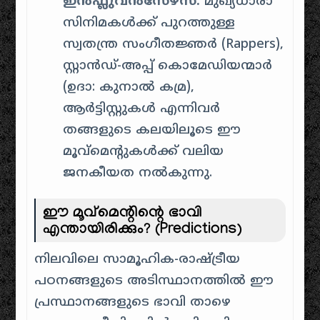
ഇൻഫ്ലുവൻസേഴ്സ്:
മുഖ്യധാരാ
സിനിമകൾക്ക് പുറത്തുള്ള
സ്വതന്ത്ര സംഗീതജ്ഞർ (Rappers),
സ്റ്റാൻഡ്-അപ്പ് കൊമേഡിയന്മാർ
(ഉദാ: കുനാൽ കമ്ര),
ആർട്ടിസ്റ്റുകൾ എന്നിവർ
തങ്ങളുടെ കലയിലൂടെ ഈ
മൂവ്മെന്റുകൾക്ക് വലിയ
ജനകീയത നൽകുന്നു.
ഈ മൂവ്മെന്റിന്റെ ഭാവി
എന്തായിരിക്കും? (Predictions)
നിലവിലെ സാമൂഹിക-രാഷ്ട്രീയ
പഠനങ്ങളുടെ അടിസ്ഥാനത്തിൽ ഈ
പ്രസ്ഥാനങ്ങളുടെ ഭാവി താഴെ