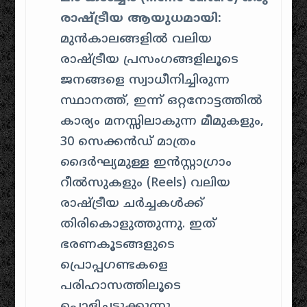
രാഷ്ട്രീയ ആയുധമായി:
മുൻകാലങ്ങളിൽ വലിയ
രാഷ്ട്രീയ പ്രസംഗങ്ങളിലൂടെ
ജനങ്ങളെ സ്വാധീനിച്ചിരുന്ന
സ്ഥാനത്ത്, ഇന്ന് ഒറ്റനോട്ടത്തിൽ
കാര്യം മനസ്സിലാകുന്ന മീമുകളും,
30 സെക്കൻഡ് മാത്രം
ദൈർഘ്യമുള്ള ഇൻസ്റ്റാഗ്രാം
റീൽസുകളും (Reels) വലിയ
രാഷ്ട്രീയ ചർച്ചകൾക്ക്
തിരികൊളുത്തുന്നു. ഇത്
ഭരണകൂടങ്ങളുടെ
പ്രൊപ്പഗണ്ടകളെ
പരിഹാസത്തിലൂടെ
പൊളിച്ചടുക്കുന്നു.