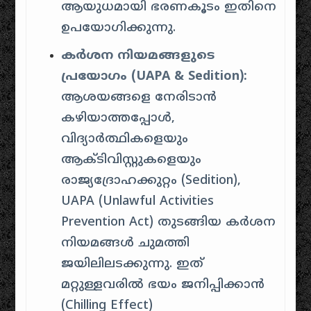
ആയുധമായി ഭരണകൂടം ഇതിനെ
ഉപയോഗിക്കുന്നു.
കർശന നിയമങ്ങളുടെ
പ്രയോഗം (UAPA & Sedition):
ആശയങ്ങളെ നേരിടാൻ
കഴിയാത്തപ്പോൾ,
വിദ്യാർത്ഥികളെയും
ആക്ടിവിസ്റ്റുകളെയും
രാജ്യദ്രോഹക്കുറ്റം (Sedition),
UAPA (Unlawful Activities
Prevention Act) തുടങ്ങിയ കർശന
നിയമങ്ങൾ ചുമത്തി
ജയിലിലടക്കുന്നു. ഇത്
മറ്റുള്ളവരിൽ ഭയം ജനിപ്പിക്കാൻ
(Chilling Effect)