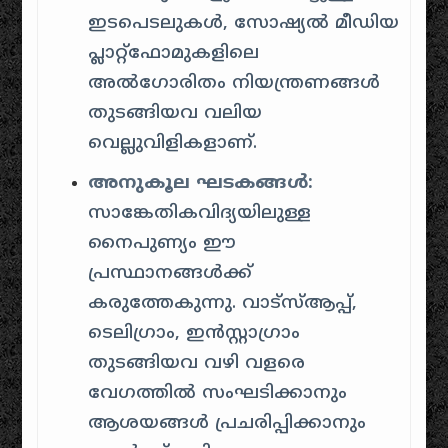
ഇടപെടലുകൾ, സോഷ്യൽ മീഡിയ
പ്ലാറ്റ്‌ഫോമുകളിലെ
അൽഗോരിതം നിയന്ത്രണങ്ങൾ
തുടങ്ങിയവ വലിയ
വെല്ലുവിളികളാണ്.
അനുകൂല ഘടകങ്ങൾ:
സാങ്കേതികവിദ്യയിലുള്ള
നൈപുണ്യം ഈ
പ്രസ്ഥാനങ്ങൾക്ക്
കരുത്തേകുന്നു. വാട്സ്ആപ്പ്,
ടെലിഗ്രാം, ഇൻസ്റ്റാഗ്രാം
തുടങ്ങിയവ വഴി വളരെ
വേഗത്തിൽ സംഘടിക്കാനും
ആശയങ്ങൾ പ്രചരിപ്പിക്കാനും