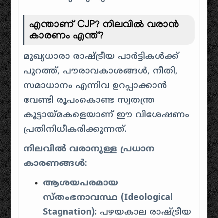
എന്താണ് CJP? നിലവിൽ വരാൻ
കാരണം എന്ത്?
മുഖ്യധാരാ രാഷ്ട്രീയ പാർട്ടികൾക്ക്
പുറത്ത്, പൗരാവകാശങ്ങൾ, നീതി,
സമാധാനം എന്നിവ ഉറപ്പാക്കാൻ
വേണ്ടി രൂപംകൊണ്ട സ്വതന്ത്ര
കൂട്ടായ്മകളെയാണ് ഈ വിശേഷണം
പ്രതിനിധീകരിക്കുന്നത്.
നിലവിൽ വരാനുള്ള പ്രധാന
കാരണങ്ങൾ:
ആശയപരമായ
സ്തംഭനാവസ്ഥ (Ideological
Stagnation):
പഴയകാല രാഷ്ട്രീയ