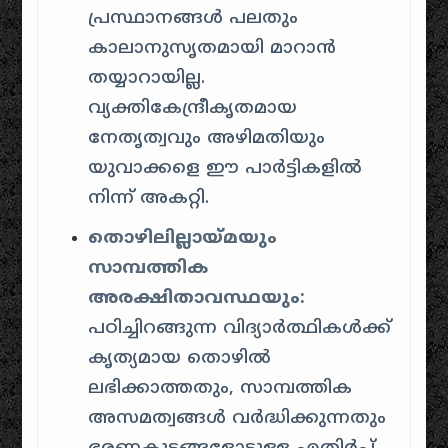
പ്രസ്ഥാനങ്ങൾ പലതും
കാലാനുസൃതമായി മാറാൻ
തയ്യാറായില്ല.
വ്യക്തികേന്ദ്രീകൃതമായ
നേതൃത്വവും അഴിമതിയും
യുവാക്കളെ ഈ പാർട്ടികളിൽ
നിന്ന് അകറ്റി.
തൊഴിലില്ലായ്മയും
സാമ്പത്തിക
അരക്ഷിതാവസ്ഥയും:
പഠിച്ചിറങ്ങുന്ന വിദ്യാർത്ഥികൾക്ക്
കൃത്യമായ തൊഴിൽ
ലഭിക്കാത്തതും, സാമ്പത്തിക
അസമത്വങ്ങൾ വർദ്ധിക്കുന്നതും