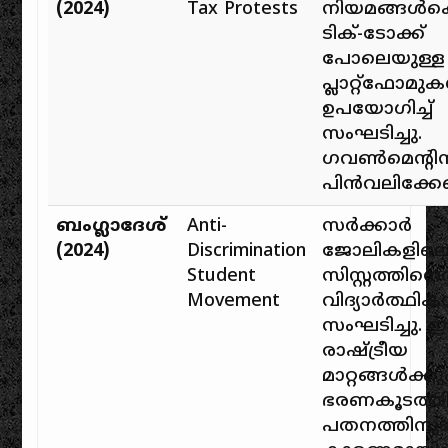
(2024)
Tax Protests
നിയമങ്ങൾക്
ടിക്-ടോക്ക്
പോലെയുള്ള
പ്ലാറ്റ്‌ഫോമു
ഉപയോഗിച്ച്
സംഘടിച്ചു.
ഗവൺമെന്റി
പിൻവലിക്കേണ്
ബംഗ്ലാദേശ്
Anti-
സർക്കാർ
(2024)
Discrimination
ജോലികളിലെ ക
Student
സിസ്റ്റത്തിന
Movement
വിദ്യാർത്ഥി
സംഘടിച്ചു. 
രാഷ്ട്രീയ
മാറ്റങ്ങൾക്കു
ഭരണകൂടത്തി
പതനത്തിനു