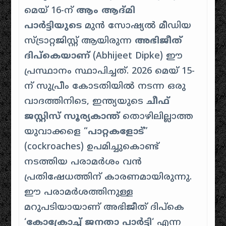
മെയ് 16-ന്
ആം ആദ്മി
പാർട്ടിയുടെ
മുൻ സോഷ്യൽ മീഡിയ
സ്ട്രാറ്റജിസ്റ്റ് ആയിരുന്ന
അഭിജീത്
ദിപ്കെയാണ്
(Abhijeet Dipke) ഈ
പ്രസ്ഥാനം സ്ഥാപിച്ചത്.
2026 മെയ് 15-
ന് സുപ്രീം കോടതിയിൽ നടന്ന ഒരു
വാദത്തിനിടെ, ഇന്ത്യയുടെ
ചീഫ്
ജസ്റ്റിസ് സൂര്യകാന്ത്
തൊഴിലില്ലാത്ത
യുവാക്കളെ “
പാറ്റകളോട്
”
(cockroaches) ഉപമിച്ചുകൊണ്ട്
നടത്തിയ പരാമർശം വൻ
പ്രതിഷേധത്തിന് കാരണമായിരുന്നു.
ഈ പരാമർശത്തിനുള്ള
മറുപടിയായാണ് അഭിജീത് ദിപ്കെ
‘
കോക്രോച്ച് ജനതാ പാർട്ടി
‘ എന്ന