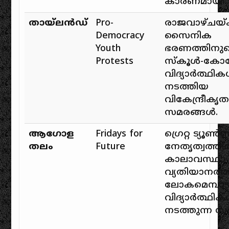
കാരണമായി.
തായ്‌ലൻഡ്
Pro-
രാജവാഴ്ചയ്ക
Democracy
സൈനിക
Youth
ഭരണത്തിനു
Protests
സ്കൂൾ-കോള
വിദ്യാർത്ഥി
നടത്തിയ
വികേന്ദ്രീകൃ
സമരങ്ങൾ.
ആഗോള
Fridays for
ഗ്രെറ്റ ട്യൂൺ
തലം
Future
നേതൃത്വത്ത
കാലാവസ്ഥാ
വ്യതിയാനത്
ലോകമെമ്പാടു
വിദ്യാർത്ഥി
നടത്തുന്ന സ