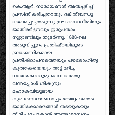
കെ.ആർ.
നാരായണൻ അതച്ചടിച്ച്
പ്രസിദ്ധീകരിച്ചതായും ദലിത്ബന്ധു
രേഖപ്പെടുത്തുന്നു
.
ഈ ദണ്ഡനീതിയും
ജാതിമർദ്ദനവും ഇരുപതാം
നൂറ്റാണ്ടിലും തുടർന്നു
.
1888-ലെ
അരുവിപ്പുറം പ്രതിഷ്ഠയിലൂടെ
ബ്രാഹ്മണികമായ
പ്രതിഷ്ഠാപനത്തെയും പൗരോഹിത്യ
കുത്തകയെയും അട്ടിമറിച്ച
നാരായണഗുരു വൈക്കത്തു
വന്നപ്പോൾ ശിഷ്യനും
മഹാകവിയുമായ
കുമാരനാശാനൊപ്പം അദ്ദേഹത്തെ
ജാതിക്കോമരങ്ങൾ തടയുകയും
തിരിച്ചുപോകാൻ അന്ത്യശാസനം