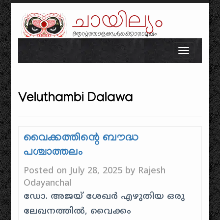
ചായില്യം
ആസുരതാളങ്ങൾക്കൊരാമുഖം
Skip to content
Toggle n
Veluthambi Dalawa
വൈക്കത്തിന്റെ ബൗദ്ധ
പശ്ചാത്തലം
Posted on
July 28, 2025
by
Rajesh
Odayanchal
ഡോ. അജയ് ശേഖർ എഴുതിയ ഒരു
ലേഖനത്തിൽ, വൈക്കം