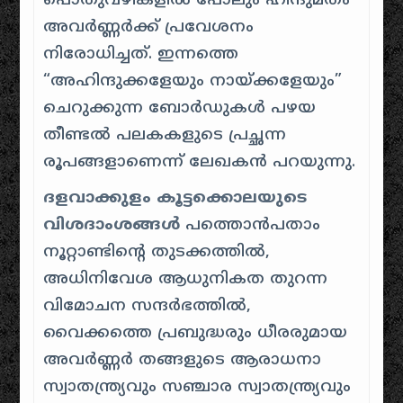
പൊതുവഴികളിൽ പോലും ഹിന്ദുമതം
അവർണ്ണർക്ക് പ്രവേശനം
നിരോധിച്ചത്
.
ഇന്നത്തെ
“അഹിന്ദുക്കളേയും നായ്ക്കളേയും”
ചെറുക്കുന്ന ബോർഡുകൾ പഴയ
തീണ്ടൽ പലകകളുടെ പ്രച്ഛന്ന
രൂപങ്ങളാണെന്ന് ലേഖകൻ പറയുന്നു
.
ദളവാക്കുളം കൂട്ടക്കൊലയുടെ
വിശദാംശങ്ങൾ
പത്തൊൻപതാം
നൂറ്റാണ്ടിന്റെ തുടക്കത്തിൽ,
അധിനിവേശ ആധുനികത തുറന്ന
വിമോചന സന്ദർഭത്തിൽ,
വൈക്കത്തെ പ്രബുദ്ധരും ധീരരുമായ
അവർണ്ണർ തങ്ങളുടെ ആരാധനാ
സ്വാതന്ത്ര്യവും സഞ്ചാര സ്വാതന്ത്ര്യവും