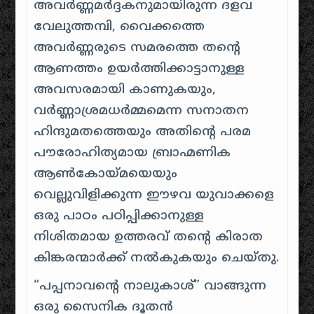
അവർണ്ണമർദ്ദകനുമായിരുന്ന ദളവ
വേലുത്തമ്പി, വൈക്കത്തെ
അവർണ്ണരുടെ സമരത്തെ തന്റെ
ആണത്തം ഉയർത്തിക്കാട്ടാനുള്ള
അവസരമായി കാണുകയും,
വർണ്ണാശ്രമധർമ്മമെന്ന സനാതന
ഹിന്ദുമതത്തെയും അതിന്റെ പരമ
പൗരോഹിത്യമായ ബ്രാഹ്മണിക
ആൺകോയ്‌മയെയും
വെല്ലുവിളിക്കുന്ന ഈഴവ യുവാക്കളെ
ഒരു പാഠം പഠിപ്പിക്കാനുള്ള
നിശിതമായ ഉത്തരവ് തന്റെ കിരാത
കിങ്കരന്മാർക്ക് നൽകുകയും ചെയ്തു
.
“പപ്പനാവന്റെ നാലുകാശ്” വാങ്ങുന്ന
ഒരു സൈനിക ദൂതൻ