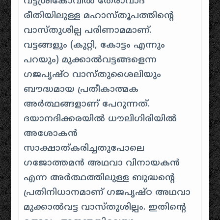
വട്ടശ്രീകോവിൽ തേരാവാദ
രീതിയിലുള്ള മഹാസ്തൂപത്തിന്റെ
വാസ്തുശില്പ പരിണാമമാണ്
.
വട്ടങ്ങളും (കുറ്റി, കോട്ടം എന്നും
പറയും) മുക്കാൽവട്ടങ്ങളെന്ന
ഗജപൃഷ്ഠ വാസ്തുശൈലിയും
ബൗദ്ധമായ പ്രതീകാത്മക
അർത്ഥങ്ങളാണ് പേറുന്നത്
.
ദയാനദിക്കരയിൽ ധൗലിഗിരിയിൽ
അശോകൻ
സാക്ഷാത്കരിച്ചതുപോലെ
ഗജോത്തമൻ അഥവാ വിനായകൻ
എന്ന അർത്ഥത്തിലുള്ള ബുദ്ധന്റെ
പ്രതിനിധാനമാണ് ഗജപൃഷ്ഠ അഥവാ
മുക്കാൽവട്ട വാസ്തുശില്പം
.
ഇതിന്റെ