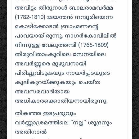
അവിട്ടം തിരുനാൾ ബാലരാമവർമ്മ
(1782-1810) ജയന്തൻ നമ്പൂരിയെന്ന
കോഴിക്കോടൻ ബ്രാഹ്മണന്റെ
പാവയായിരുന്നു
.
നാഗർകോവിലിൽ
നിന്നുള്ള വേലുത്തമ്പി (1765-1809)
തിരുവിതാംകൂറിലെ സേനയിലെ
അവർണ്ണരെ മുഴുവനായി
പിരിച്ചുവിടുകയും നായർപ്പടയുടെ
കൂലികുറയ്ക്കുകയും ചെയ്ത
അവസരവാദിയായ
അധികാരക്കൊതിയനായിരുന്നു
.
തികഞ്ഞ ഇടപ്രഭുവും
വർണ്ണാശ്രമത്തിലെ “നല്ല” ശൂദ്രനും
അതിനാൽ