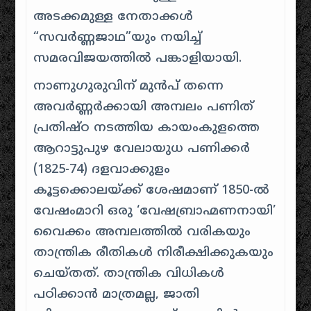
അടക്കമുള്ള നേതാക്കൾ
“സവർണ്ണജാഥ”യും നയിച്ച്
സമരവിജയത്തിൽ പങ്കാളിയായി
.
നാണുഗുരുവിന് മുൻപ് തന്നെ
അവർണ്ണർക്കായി അമ്പലം പണിത്
പ്രതിഷ്ഠ നടത്തിയ കായംകുളത്തെ
ആറാട്ടുപുഴ വേലായുധ പണിക്കർ
(1825-74) ദളവാക്കുളം
കൂട്ടക്കൊലയ്ക്ക് ശേഷമാണ് 1850-ൽ
വേഷംമാറി ഒരു ‘വേഷബ്രാഹ്മണനായി’
വൈക്കം അമ്പലത്തിൽ വരികയും
താന്ത്രിക രീതികൾ നിരീക്ഷിക്കുകയും
ചെയ്തത്
.
താന്ത്രിക വിധികൾ
പഠിക്കാൻ മാത്രമല്ല, ജാതി