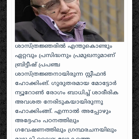
ശാസ്ത്രജ്ഞരിൽ എന്തുകൊണ്ടും
ഏറ്റവും പ്രസിദ്ധനും പ്രമുഖനുമാണ്
ബ്രിട്ടീഷ് പ്രപഞ്ച
ശാസ്ത്രജ്ഞനായിരുന്ന സ്റ്റീഫൻ
ഹോക്കിംങ്. ഗുരുതരമായ മോട്ടോർ
ന്യൂറോൺ രോഗം ബാധിച്ച് ശാരീരിക
അവശത നേരിടുകയായിരുന്നു
ഹോക്കിംങ്ങ്. എന്നാൽ അപ്പോഴും
അദ്ദേഹം പഠനത്തിലും
ഗവേഷണത്തിലും ഗ്രന്ഥരചനയിലും