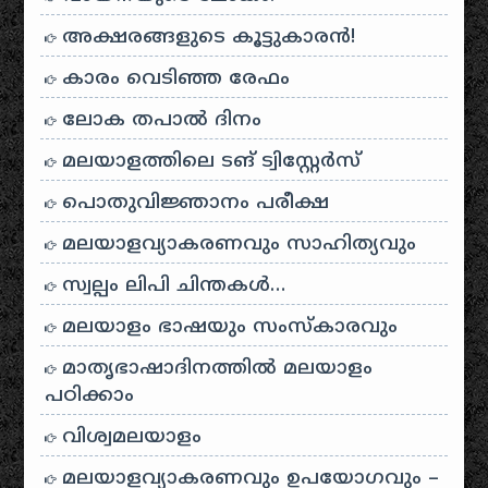
അക്ഷരങ്ങളുടെ കൂട്ടുകാരൻ!
കാരം വെടിഞ്ഞ രേഫം
ലോക തപാൽ ദിനം
മലയാളത്തിലെ ടങ് ട്വിസ്റ്റേർസ്
പൊതുവിജ്ഞാനം പരീക്ഷ
മലയാളവ്യാകരണവും സാഹിത്യവും
സ്വല്പം ലിപി ചിന്തകൾ…
മലയാളം ഭാഷയും സംസ്കാരവും
മാതൃഭാഷാദിനത്തിൽ മലയാളം
പഠിക്കാം
വിശ്വമലയാളം
മലയാളവ്യാകരണവും ഉപയോഗവും –