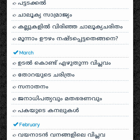
പട്ടടക്കൽ
ചാലൂക്യ സാമ്രാജ്യം
കല്ലുകളിൽ വിരിഞ്ഞ ചാലൂക്യചരിതം
മൂന്നാം ഊഴം നഷ്ടപ്പെട്ടതെങ്ങനെ?
March
ഉടൽ കൊണ്ട് എഴുതുന്ന വിപ്ലവം
തോറയുടെ ചരിത്രം
സനാതനം
ജനാധിപത്യവും മതഭരണവും
പകയുടെ കനലുകൾ
February
വയനാടൻ വനങ്ങളിലെ വിപ്ലവ