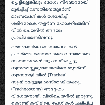
പ്പെട്ടില്ലെങ്കിലും രോഗം നിരന്തരമായി
മൂർച്ചിച്ച് വന്നതിനെതുടർന്ന്
മാംസപേശികൾ ശോഷിച്ച്
ശരീരമാകെ തളർന്ന ഹോക്കിംങ്ങിന്
വീൽ ചെയറിൽ അഭയം
പ്രാപിക്കേണ്ടിവന്നു.
തൊണ്ടയിലെ മാംസപേശികൾ
പ്രവർത്തിക്കാനാവാതെ വന്നതോടെ
സംസാരശേഷിയും നഷ്ടപ്പെട്ടു.
ശ്വസതടസ്സമുണ്ടായതിനെ തുടർന്ന്
ശ്വാസനാളിയിൽ (Trachea)
സുഷിരമിട്ടുള്ള ശസ്ത്രക്രിയക്കും
(Tracheostomy) അദ്ദേഹം
വിധേയനായി. വീൽചെയറിൽ ഇരുന്നു
കൊണ്ട് കവിളിലെ പേശികൾ ചലിപ്പിച്ച്