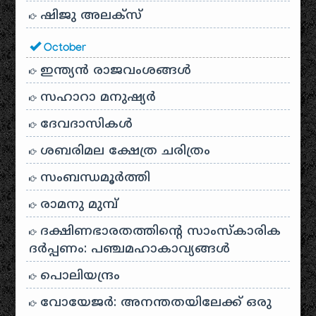
ഷിജു അലക്സ്
October
ഇന്ത്യൻ രാജവംശങ്ങൾ
സഹാറാ മനുഷ്യർ
ദേവദാസികൾ
ശബരിമല ക്ഷേത്ര ചരിത്രം
സംബന്ധമൂർത്തി
രാമനു മുമ്പ്
ദക്ഷിണഭാരതത്തിൻ്റെ സാംസ്കാരിക
ദർപ്പണം: പഞ്ചമഹാകാവ്യങ്ങൾ
പൊലിയന്ദ്രം
വോയേജർ: അനന്തതയിലേക്ക് ഒരു