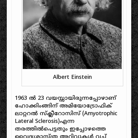
Albert Einstein
1963 ൽ 23 വയസ്സായിരുന്നപ്പോഴാണ്
ഹോക്കിംങ്ങിന് അമിയോട്രോഫിക്
ലാറ്ററൽ സ്‌ക്ലീറോസിസ് (Amyotrophic
Lateral Sclerosis)എന്ന
തരത്തിൽപെട്ടതും ഇപ്പോഴത്തെ
വൈദ്യശാസ്ത്ര അറിവുകൾ വച്ച്