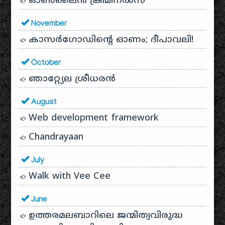
ഓൺലൈൻ ക്രിമിനൽസ്
November
കാസർഗോഡിൻ്റെ ഓണം; ദീപാവലി!
October
ഞാറ്റ്യേല ശ്രീധരൻ
August
Web development framework
Chandrayaan
July
Walk with Vee Cee
June
ഉത്തരമലബാറിലെ ജന്മിത്വവിരുദ്ധ