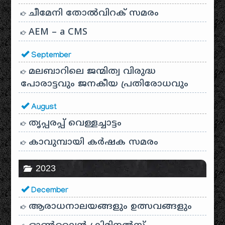
ചീമേനി തോൽവിറക് സമരം
AEM – a CMS
September
മലബാറിലെ ജന്മിത്വ വിരുദ്ധ
പോരാട്ടവും ജനകീയ പ്രതിരോധവും
August
തൃപ്പരപ്പ് വെള്ളച്ചാട്ടം
കാവുമ്പായി കർഷക സമരം
2023
December
ആരാധനാലയങ്ങളും ഉത്സവങ്ങളും