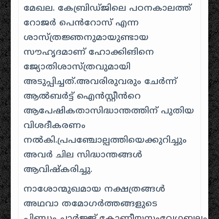
മേഖല. കേബ്രിഡ്ജിലെ പഠനകാലത്ത്
റോജർ പെൻറോസ് എന്ന
ശാസ്ത്രജ്ഞനുമായുണ്ടായ
സൗഹൃദമാണ്‌ ഹോക്കിങിനെ
ജ്യോതിശാസ്ത്രവുമായി
അടുപ്പിച്ചത്.അവരിരുവരും ചേർന്ന്
‍ആൽബർട്ട് ഐൻസ്റ്റീൻറെ
ആപേഷികതാസിദ്ധാന്തത്തിന്‌ പുതിയ
വിശദീകരണം
നൽകി.പ്രപഞ്ചോല്പത്തിയെക്കുറിച്ചും
അവർ ചില സിദ്ധാന്തങ്ങൾ
ആവിഷ്കരിച്ചു.
നാശോന്മുഖമായ നക്ഷത്രങ്ങൾ
അഥവാ തമോഗർത്തങ്ങളുടെ
പിണ്ഡം,ചാർജ്ജ്,കോണീയസംവേഗബലം