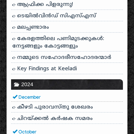
ആഫ്രിക്ക പിളരുന്നു!
ടെയിൽ‌വിൻഡ് സി‌എസ്‌എസ്
മലപ്പണ്ടാരം
കേരളത്തിലെ പണിമുടക്കുകൾ:
നേട്ടങ്ങളും കോട്ടങ്ങളും
നമ്മുടെ സഹോദരീസഹോദരന്മാർ
Key Findings at Keeladi
2024
December
കീഴടി പുരാവസ്തു ശേഖരം
ചിറയ്ക്കൽ കർഷക സമരം
October