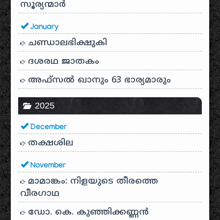
സൂര്യന്മാർ
January
ചണ്ഡാലഭിക്ഷുകി
ദശരഥ ജാതകം
അഫ്സൽ ഖാനും 63 ഭാര്യമാരും
2025
December
തക്ഷശില
November
മാമാങ്കം: നിളയുടെ തീരത്തെ
വീരഗാഥ
ഡോ. കെ. കുഞ്ഞിക്കണ്ണൻ