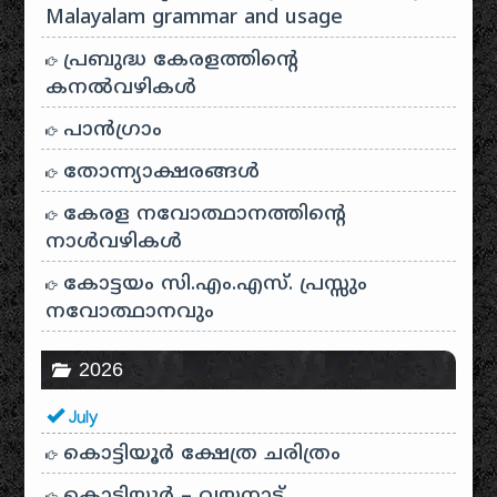
Malayalam grammar and usage
പ്രബുദ്ധ കേരളത്തിന്റെ
കനൽവഴികൾ
പാന്‍ഗ്രാം
തോന്ന്യാക്ഷരങ്ങള്‍
കേരള നവോത്ഥാനത്തിന്റെ
നാൾവഴികൾ
കോട്ടയം സി.എം.എസ്. പ്രസ്സും
നവോത്ഥാനവും
2026
July
കൊട്ടിയൂർ ക്ഷേത്ര ചരിത്രം
കൊട്ടിയൂർ – വയനാട്