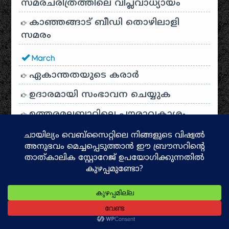
സമരചരിത്രത്തിലെ വിപ്ലവാധ്യായം
കാഞ്ഞങ്ങാട് ബീഡി തൊഴിലാളി
സമരം
March
ഏകാന്തതയുടെ കരാർ
ഉദാരമായി സംഭാവന ചെയ്യുക
ഉത്തരമലബാറിലെ പൗരാവകാശ-
വിദ്യാഭ്യാസ പോരാട്ടത്തിന്റെ ചരിത്രം
January
വടക്കൻ മലബാറിലെ ജ്വലിക്കുന്ന
കാർഷിക വിപ്ലവചരിത്രം
2022