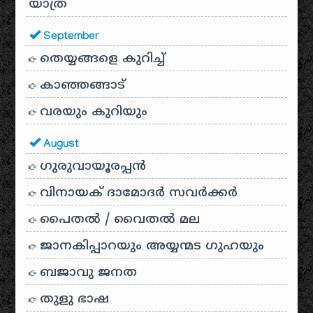
യാത്ര
September
തെയ്യങ്ങളെ കുറിച്ച്
കാഞ്ഞങ്ങാട്
വരയും കുറിയും
August
ഗുരുവായൂരപ്പൻ
വിനായക് ദാമോദർ സവർക്കർ
പൈതൽ / വൈതൽ മല
ജാനകിപ്പാറയും അയ്യന്മട ഗുഹയും
ബജാവു ജനത
തുളു ഭാഷ