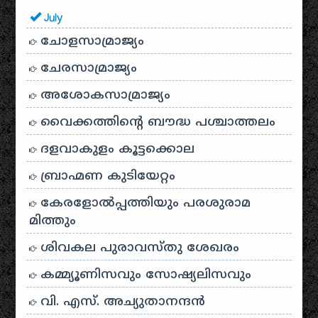
July
ചോളസാമ്രാജ്യം
ചേരസാമ്രാജ്യം
അശോകസാമ്രാജ്യം
വൈക്കത്തിന്റെ ബൗദ്ധ പശ്ചാത്തലം
ദളവാകുളം കൂട്ടക്കൊല
ബ്രാഹ്മണ കുടിയേറ്റം
കേരളോൽപ്പത്തിയും പരശുരാമ
മിത്തും
ശിവകല പുരാവസ്തു ശേഖരം
കമ്മ്യൂണിസവും സോഷ്യലിസവും
വി. എസ്. അച്യുതാനന്ദൻ