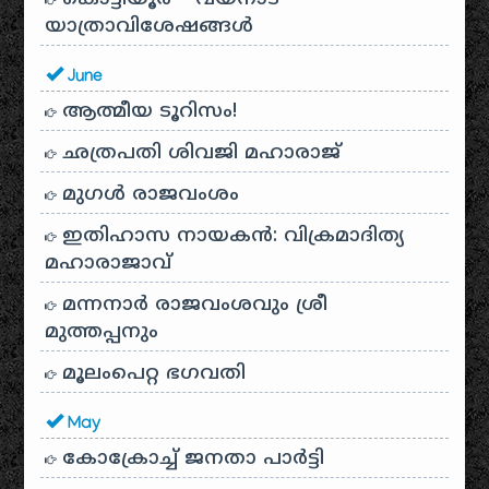
യാത്രാവിശേഷങ്ങൾ
June
ആത്മീയ ടൂറിസം!
ഛത്രപതി ശിവജി മഹാരാജ്
മുഗൾ രാജവംശം
ഇതിഹാസ നായകൻ: വിക്രമാദിത്യ
മഹാരാജാവ്
മന്നനാർ രാജവംശവും ശ്രീ
മുത്തപ്പനും
മൂലംപെറ്റ ഭഗവതി
May
കോക്രോച്ച് ജനതാ പാർട്ടി