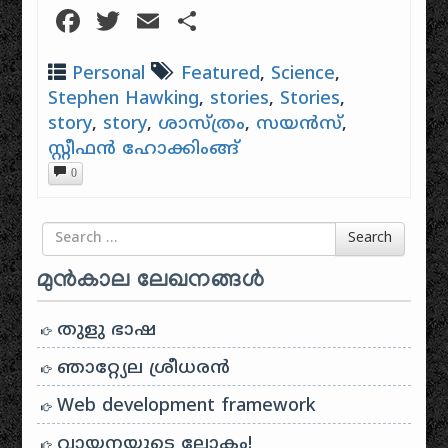
Facebook
Twitter
Email
Share
Personal
Featured
,
Science
,
Stephen Hawking
,
stories
,
Stories
,
story
,
story
,
ശാസ്ത്രം
,
സയൻസ്
,
സ്റ്റീഫൻ ഹോക്കിംങ്ങ്
0
Search for
Search
മുൻകാല ലേഖനങ്ങൾ
തുളു ഭാഷ
ഞാറ്റ്യേല ശ്രീധരൻ
Web development framework
വായനയുടെ ലോകം!