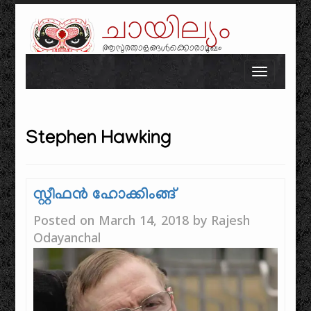
ചായില്യം
ആസുരതാളങ്ങൾക്കൊരാമുഖം
Skip to content
Toggle n
Stephen Hawking
സ്റ്റീഫൻ ഹോക്കിംങ്ങ്
Posted on
March 14, 2018
by
Rajesh
Odayanchal