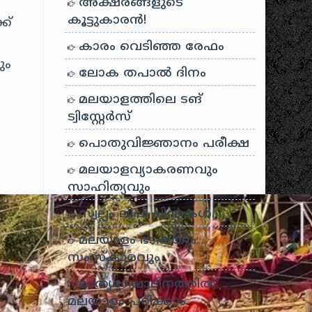
.
അക്ഷരങ്ങളുടെ
കൂട്ടുകാരൻ!
ക്
കാരം വെടിഞ്ഞ രേഫം
ും
ലോക തപാൽ ദിനം
.
മലയാളത്തിലെ ടങ്
ട്വിസ്റ്റേർസ്
പൊതുവിജ്ഞാനം പരീക്ഷ
മലയാളവ്യാകരണവും
സാഹിത്യവും
സ്വല്പം ലിപി ചിന്തകൾ…
മലയാളം ഭാഷയും
സംസ്കാരവും
മാതൃഭാഷാദിനത്തിൽ
മലയാളം പഠിക്കാം