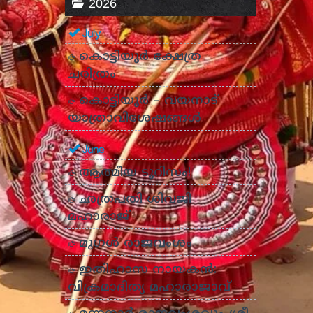
2026
July
കൊട്ടിയൂർ ക്ഷേത്ര
ചരിത്രം
കൊട്ടിയൂർ – വയനാട്
യാത്രാവിശേഷങ്ങൾ
June
ആത്മീയ ടൂറിസം!
ഛത്രപതി ശിവജി
മഹാരാജ്
മുഗൾ രാജവംശം
ഇതിഹാസ നായകൻ:
വിക്രമാദിത്യ മഹാരാജാവ്