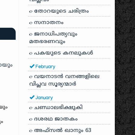
തോറയുടെ ചരിത്രം
സനാതനം
ജനാധിപത്യവും
മതഭരണവും
പകയുടെ കനലുകൾ
മായും
February
വയനാടൻ വനങ്ങളിലെ
വിപ്ലവ സൂര്യന്മാർ
January
യും
ചണ്ഡാലഭിക്ഷുകി
ദശരഥ ജാതകം
ം
അഫ്സൽ ഖാനും 63