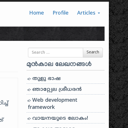
Home
Profile
Articles
Search for
Search
മുൻകാല ലേഖനങ്ങൾ
തുളു ഭാഷ
ഞാറ്റ്യേല ശ്രീധരൻ
Web development
്ച്
framework
വായനയുടെ ലോകം!
ത്