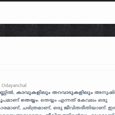
Skip to content
h Odayanchal
ണ്ണിൽ,
കാവുകളിലും
തറവാടുകളിലും
അനുഷ്ഠിച
നരൂപമാണ്
തെയ്യം
. തെയ്യം എന്നത് കേവലം ഒരു
ാരമാണ്, ചരിത്രമാണ്, ഒരു ജീവിതരീതിയാണ്. ഇ