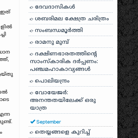
ദേവദാസികൾ
 ഇത്
ശബരിമല ക്ഷേത്ര ചരിത്രം
ങളിൽ
സംബന്ധമൂർത്തി
്ചി
രാമനു മുമ്പ്
രധാന
ദക്ഷിണഭാരതത്തിൻ്റെ
്ത്,
സാംസ്കാരിക ദർപ്പണം:
പഞ്ചമഹാകാവ്യങ്ങൾ
എയ്തു
പൊലിയന്ദ്രം
ബൈൽ
വോയേജർ:
ോടെ
അനന്തതയിലേക്ക് ഒരു
യാത്ര
എന്ന
ണ്ട്.
September
തെയ്യങ്ങളെ കുറിച്ച്
ം