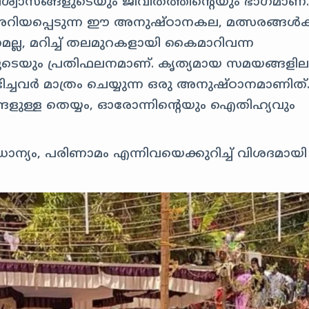
്വാസങ്ങളുടെയും ജീവിതത്തിൻ്റെയും ഭാഗമാണ്
റിയപ്പെടുന്ന ഈ അനുഷ്ഠാനകല, മത്സരങ്ങൾക്
ല്ല, മറിച്ച് തലമുറകളായി കൈമാറിവന്ന
െയും പ്രതിഫലനമാണ്. കൃത്യമായ സമയങ്ങളില
ച്ചവർ മാത്രം ചെയ്യുന്ന ഒരു അനുഷ്ഠാനമാണിത്
ുള്ള തെയ്യം, ഓരോന്നിൻ്റെയും ഐതിഹ്യവും
ാധാന്യം, പരിണാമം എന്നിവയെക്കുറിച്ച് വിശദമായി