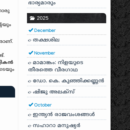
ഭാര്യമാരും
തൊരു
2025
െയും
December
തക്ഷശില
രാണ്.
November
്.
മാമാങ്കം: നിളയുടെ
ളികൻ
ടെയും
തീരത്തെ വീരഗാഥ
ഡോ. കെ. കുഞ്ഞിക്കണ്ണൻ
ഷിജു അലക്സ്
October
ഇന്ത്യൻ രാജവംശങ്ങൾ
സഹാറാ മനുഷ്യർ