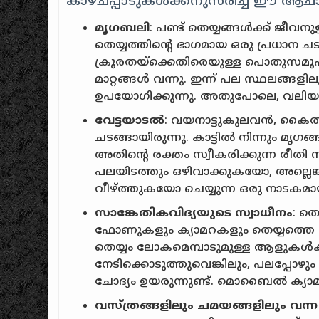
കാഴ്ചപ്പാടുകൾക്കനുസരിച്ച് ഈ ആചാര
മൃഗബലി
: പണ്ട് തെയ്യങ്ങൾക്ക് ജീവ
തെയ്യത്തിൻ്റെ ഭാഗമായ ഒരു പ്രധാന ച
ക്രൂരതയ്ക്കെതിരെയുള്ള പൊതുസമൂ
മാറ്റങ്ങൾ വന്നു. ഇന്ന് പല സ്ഥലങ്ങള
ഉപയോഗിക്കുന്നു. അതുപോലെ, വലിയ 
വേട്ടയാടൽ
: വയനാട്ടുകുലവൻ, കൈതച
ചടങ്ങായിരുന്നു. കാട്ടിൽ നിന്നും മൃഗങ
അതിൻ്റെ രക്തം സ്വീകരിക്കുന്ന രീതി
പലയിടത്തും ഒഴിവാക്കുകയോ, അല്ലെങ്
വീഴ്ത്തുകയോ ചെയ്യുന്ന ഒരു നാടകമായ
സാങ്കേതികവിദ്യയുടെ സ്വാധീനം
: ത
ഫോണുകളും ക്യാമറകളും തെയ്യത്ത
തെയ്യം ലോകമെമ്പാടുമുള്ള ആളുകൾക്ക
നേടിക്കൊടുത്തുവെങ്കിലും, പലപ്പോഴ
ചോദ്യം ഉയരുന്നുണ്ട്. മൊബൈൽ ക്യാമറക
വസ്ത്രങ്ങളിലും ചമയങ്ങളിലും വന്ന 