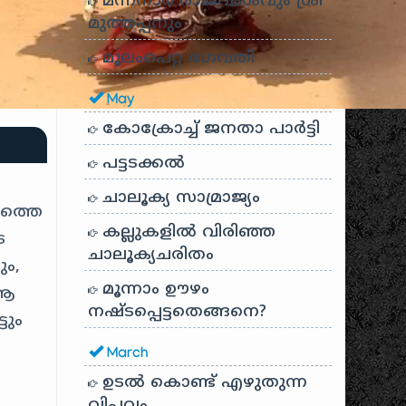
മന്നനാർ രാജവംശവും ശ്രീ
മുത്തപ്പനും
മൂലംപെറ്റ ഭഗവതി
May
കോക്രോച്ച് ജനതാ പാർട്ടി
പട്ടടക്കൽ
ചാലൂക്യ സാമ്രാജ്യം
ലത്തെ
കല്ലുകളിൽ വിരിഞ്ഞ
െ
ചാലൂക്യചരിതം
ം,
മൂന്നാം ഊഴം
 ആ
നഷ്ടപ്പെട്ടതെങ്ങനെ?
ടും
March
ഉടൽ കൊണ്ട് എഴുതുന്ന
വിപ്ലവം