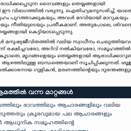
ാധിക്കപ്പെടുന്ന ദൈവങ്ങളും തെയ്യങ്ങളായി
ി
ഈ വിഭാഗത്തിൽ വരുന്നു. ഐതിഹ്യമനുസരിച്ച്, യാ
സമൂഹം പുറത്താക്കുകയും, അവൾ ദേവിയായി മാറുകയും
െയും നീതിയുടെയും പ്രതീകമാണ്. അതുപോലെ, ശിവന്റ
ങ്ങളായി കെട്ടിയാടപ്പെടുന്നു.
്ങൾ മനുഷ്യജീവിതത്തിൽ വലിയ സ്വാധീനം ചെലുത്തിയവ
്ന് രക്ഷിച്ചവരോ, അറിവ് നൽകിയവരോ, സമൂഹത്തിൽ
ൂടാതെ, മൃഗങ്ങളെയും തെയ്യങ്ങളായി ആരാധിക്കാറുണ്ട
ള ആഴത്തിലുള്ള ബന്ധത്തെയാണ് സൂചിപ്പിക്കുന്നത്.
ഗു
ക്കാരനായ ഗുളികൻ, മരണത്തിൻ്റെയും ദുരന്തങ്ങളു
മത്തിൽ വന്ന മാറ്റങ്ങൾ
ൂപത്തിലും ഭാവത്തിലും ആചാരങ്ങളിലും വലിയ
ത് കടുത്തതും ക്രൂരവുമായ പല ആചാരങ്ങളും
നാൽ ആധുനിക സമൂഹത്തിൻ്റെ