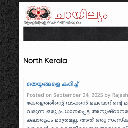
ചായില്യം
ആസുരതാളങ്ങൾക്കൊരാമുഖം
North Kerala
തെയ്യങ്ങളെ കുറിച്ച്
Posted on
September 24, 2025
by
Rajes
കേരളത്തിൻ്റെ വടക്കൻ മലബാറിൻ്റെ മ
വരുന്ന ഒരു പ്രധാനപ്പെട്ട അനുഷ്ഠാ
കലാരൂപം മാത്രമല്ല, അത് ഒരു സംസ്ക