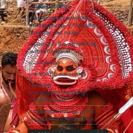
വിശ്വമലയാളം
മലയാളവ്യാകരണവും
ഉപയോഗവും – Malayalam
grammar and usage
പ്രബുദ്ധ കേരളത്തിന്റെ
കനൽവഴികൾ
പാന്‍ഗ്രാം
തോന്ന്യാക്ഷരങ്ങള്‍
കേരള
നവോത്ഥാനത്തിന്റെ
നാൾവഴികൾ
കോട്ടയം സി.എം.എസ്.
പ്രസ്സും നവോത്ഥാനവും