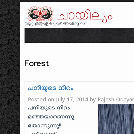
ചായില്യം
ആസുരതാളങ്ങൾക്കൊരാമുഖം
Forest
പനിയുടെ നിറം
Posted on
July 17, 2014
by
Rajesh Odayan
പനിയുടെ നിറം
മഞ്ഞയാണെന്നു
തോന്നുന്നു!!