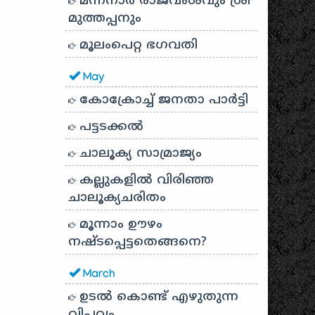
മന്നനാർ രാജവംശവും ശ്രീ
മുത്തപ്പനും
മൂലംപെറ്റ ഭഗവതി
May
കോക്രോച്ച് ജനതാ പാർട്ടി
പട്ടടക്കൽ
ചാലൂക്യ സാമ്രാജ്യം
കല്ലുകളിൽ വിരിഞ്ഞ
ചാലൂക്യചരിതം
മൂന്നാം ഊഴം
നഷ്ടപ്പെട്ടതെങ്ങനെ?
March
ഉടൽ കൊണ്ട് എഴുതുന്ന
വിപ്ലവം