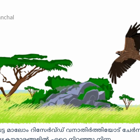
nchal
 മാലോം റിസേർവ്ഡ് വനാതിർത്തിയോട് ചേർന്
ാല്യകൗമാരങ്ങളിൽ ഏറെ നിറഞ്ഞു നിന്ന