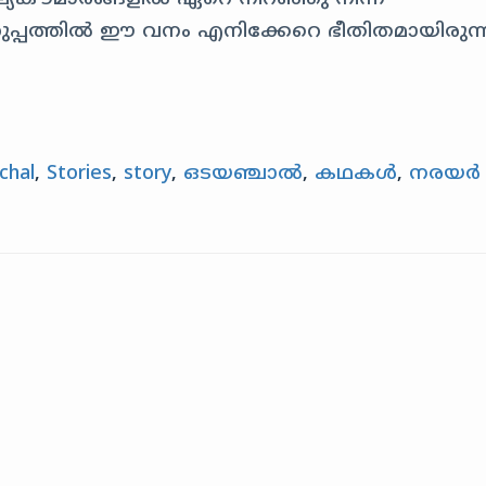
്പത്തിൽ ഈ വനം എനിക്കേറെ ഭീതിതമായിരുന്ന
chal
,
Stories
,
story
,
ഒടയഞ്ചാൽ
,
കഥകൾ
,
നരയർ