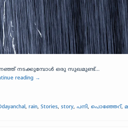
ഞ്ഞ് നടക്കുമ്പോൾ ഒരു സുഖമുണ്ട്…
tinue reading
→
Odayanchal
,
rain
,
Stories
,
story
,
പനി
,
പൊഞ്ഞേറ്
,