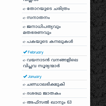
തോറയുടെ ചരിത്രം
സനാതനം
ജനാധിപത്യവും
മതഭരണവും
പകയുടെ കനലുകൾ
February
വയനാടൻ വനങ്ങളിലെ
വിപ്ലവ സൂര്യന്മാർ
January
ചണ്ഡാലഭിക്ഷുകി
ദശരഥ ജാതകം
അഫ്സൽ ഖാനും 63