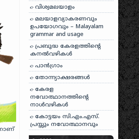
വിശ്വമലയാളം
മലയാളവ്യാകരണവും
ഉപയോഗവും – Malayalam
grammar and usage
പ്രബുദ്ധ കേരളത്തിന്റെ
കനൽവഴികൾ
പാന്‍ഗ്രാം
തോന്ന്യാക്ഷരങ്ങള്‍
കേരള
നവോത്ഥാനത്തിന്റെ
നാൾവഴികൾ
കോട്ടയം സി.എം.എസ്.
പ്രസ്സും നവോത്ഥാനവും
നാണ്