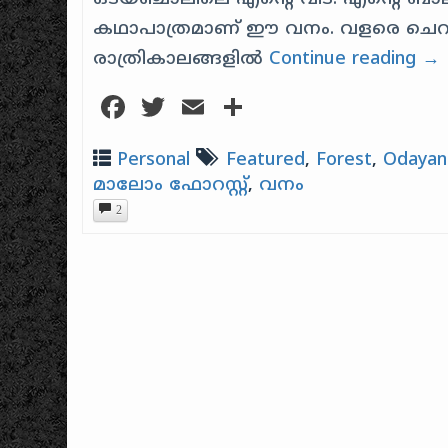
കഥാപാത്രമാണ് ഈ വനം. വളരെ ചെറുപ
രാത്രികാലങ്ങളിൽ
Continue reading
→
Facebook
Twitter
Email
Share
Personal
Featured
,
Forest
,
Odayan
മാലോം ഫോറസ്റ്റ്
,
വനം
2