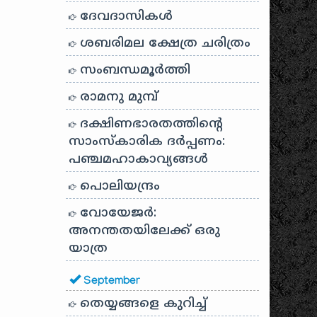
ദേവദാസികൾ
ശബരിമല ക്ഷേത്ര ചരിത്രം
സംബന്ധമൂർത്തി
രാമനു മുമ്പ്
ദക്ഷിണഭാരതത്തിൻ്റെ
സാംസ്കാരിക ദർപ്പണം:
പഞ്ചമഹാകാവ്യങ്ങൾ
പൊലിയന്ദ്രം
വോയേജർ:
അനന്തതയിലേക്ക് ഒരു
യാത്ര
September
തെയ്യങ്ങളെ കുറിച്ച്