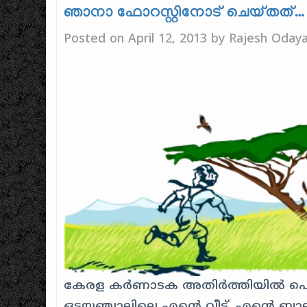
ഞാനാ ഫോറസ്റ്റിനോട് ചെയ്തത്…
Posted on
April 12, 2013
by
Rajesh Odaya
കേരള കർണാടക അതിർത്തിയിൽ പെട്ട
ഒടയഞ്ചാലിലെ എന്റെ വീട്. എന്റെ ബ