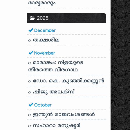
ഭാര്യമാരും
2025
December
തക്ഷശില
November
മാമാങ്കം: നിളയുടെ
തീരത്തെ വീരഗാഥ
ഡോ. കെ. കുഞ്ഞിക്കണ്ണൻ
ഷിജു അലക്സ്
October
ഇന്ത്യൻ രാജവംശങ്ങൾ
സഹാറാ മനുഷ്യർ