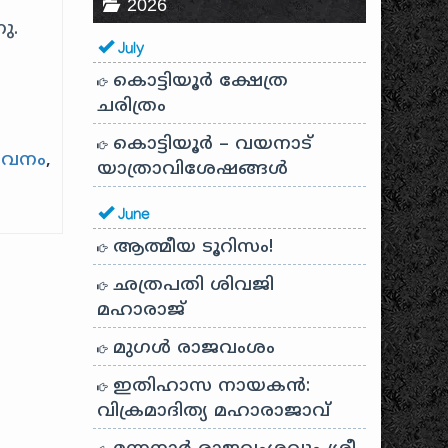
2026
ു.
July
കൊട്ടിയൂർ ക്ഷേത്ര
ചരിത്രം
കൊട്ടിയൂർ – വയനാട്
 വനം
,
യാത്രാവിശേഷങ്ങൾ
June
ആത്മീയ ടൂറിസം!
ഛത്രപതി ശിവജി
മഹാരാജ്
മുഗൾ രാജവംശം
ഇതിഹാസ നായകൻ:
വിക്രമാദിത്യ മഹാരാജാവ്