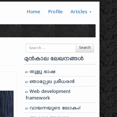
Home
Profile
Articles
Search for
Search
മുൻകാല ലേഖനങ്ങൾ
തുളു ഭാഷ
ഞാറ്റ്യേല ശ്രീധരൻ
Web development
framework
വായനയുടെ ലോകം!