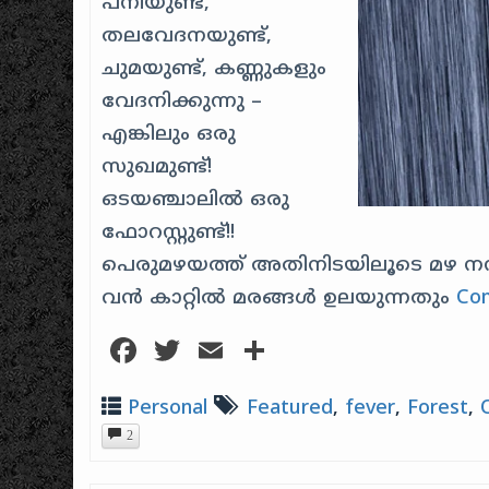
പനിയുണ്ട്,
തലവേദനയുണ്ട്,
ചുമയുണ്ട്, കണ്ണുകളും
വേദനിക്കുന്നു –
എങ്കിലും ഒരു
സുഖമുണ്ട്!
ഒടയഞ്ചാലിൽ ഒരു
ഫോറസ്റ്റുണ്ട്!!
പെരുമഴയത്ത് അതിനിടയിലൂടെ മഴ നന
വൻ കാറ്റിൽ മരങ്ങൾ ഉലയുന്നതും
Con
Facebook
Twitter
Email
Share
Personal
Featured
,
fever
,
Forest
,
2