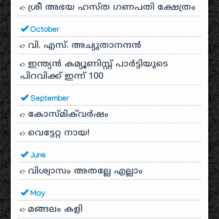
ശ്രീ അഭയ ഹസ്ത ഗണപതി ക്ഷേത്രം
October
വി. എസ്. അച്യുതാനന്ദൻ
ഇന്ത്യൻ കമ്യൂണിസ്റ്റ് പാർട്ടിയുടെ
പിറവിക്ക് ഇന്ന് 100
September
കോസ്മിക്‌വർഷം
വെട്ടേറ്റ നായ!
June
വിശ്വാസം അതല്ലേ എല്ലാം
May
മങ്ങലം കളി