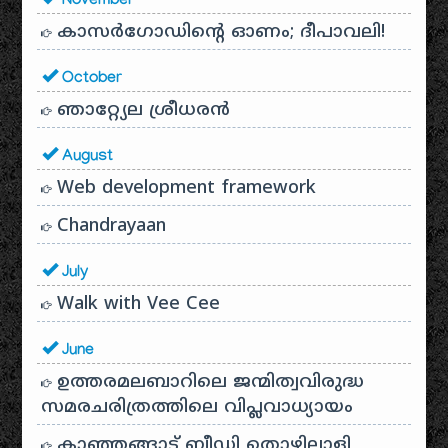
November
കാസർഗോഡിൻ്റെ ഓണം; ദീപാവലി!
October
ഞാറ്റ്യേല ശ്രീധരൻ
August
Web development framework
Chandrayaan
July
Walk with Vee Cee
June
ഉത്തരമലബാറിലെ ജന്മിത്വവിരുദ്ധ
സമരചരിത്രത്തിലെ വിപ്ലവാധ്യായം
കാഞ്ഞങ്ങാട് ബീഡി തൊഴിലാളി