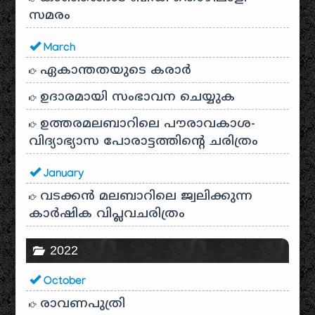
സമരം
March
ഏകാന്തതയുടെ കരാർ
ഉദാരമായി സംഭാവന ചെയ്യുക
ഉത്തരമലബാറിലെ പൗരാവകാശ-
വിദ്യാഭ്യാസ പോരാട്ടത്തിന്റെ ചരിത്രം
January
വടക്കൻ മലബാറിലെ ജ്വലിക്കുന്ന
കാർഷിക വിപ്ലവചരിത്രം
2022
October
രാവണപുത്രി