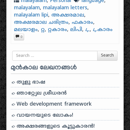
malayalam
,
Personal
language
,
malayalam
,
malayalam letters
,
malayalam lipi
,
അക്ഷരമാല
,
അക്ഷരമാല ചരിത്രം
,
ഫകാരം
,
മലയാളം
,
റ്റ
,
റ്റകാരം
,
ലിപി
,
ഺ
,
ഺകാരം
0
Search for
Search
മുൻകാല ലേഖനങ്ങൾ
തുളു ഭാഷ
ഞാറ്റ്യേല ശ്രീധരൻ
Web development framework
വായനയുടെ ലോകം!
അക്ഷരങ്ങളുടെ കൂട്ടുകാരൻ!