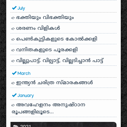
July
ഭക്തിയും വിഭക്തിയും
ശരണം വിളികൾ
പെൺകുട്ടികളുടെ കോൽക്കളി
വനിതകളുടെ പൂരക്കളി
വില്ലുപാട്ട്. വില്പാട്ട്, വില്ലടിച്ചാൻ പാട്ട്
March
ഇന്ത്യൻ ചരിത്ര സ്മാരകങ്ങൾ
January
അവഹേളനം അനുഷ്ഠാന
രൂപങ്ങളിലൂടെ…
2021