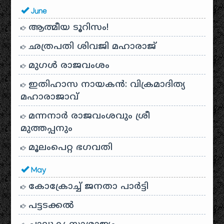
June
ആത്മീയ ടൂറിസം!
ഛത്രപതി ശിവജി മഹാരാജ്
മുഗൾ രാജവംശം
ഇതിഹാസ നായകൻ: വിക്രമാദിത്യ
മഹാരാജാവ്
മന്നനാർ രാജവംശവും ശ്രീ
മുത്തപ്പനും
മൂലംപെറ്റ ഭഗവതി
May
കോക്രോച്ച് ജനതാ പാർട്ടി
പട്ടടക്കൽ