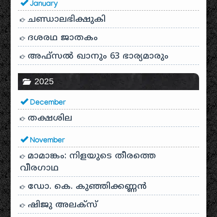
January
ചണ്ഡാലഭിക്ഷുകി
ദശരഥ ജാതകം
അഫ്സൽ ഖാനും 63 ഭാര്യമാരും
2025
December
തക്ഷശില
November
മാമാങ്കം: നിളയുടെ തീരത്തെ
വീരഗാഥ
ഡോ. കെ. കുഞ്ഞിക്കണ്ണൻ
ഷിജു അലക്സ്