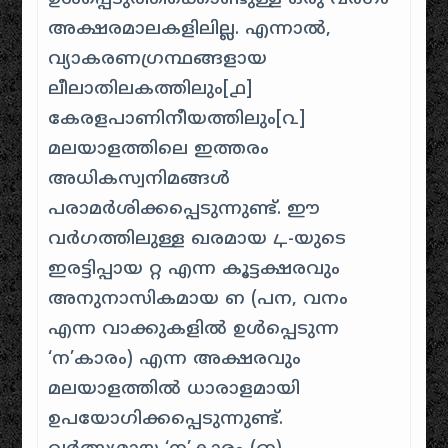
അക്ഷരമാലകളിലില്ല. എന്നാൽ,
വ്യാകരണഗ്രന്ഥങ്ങളായ
ലീലാതിലകത്തിലും[൧]
കേരളപാണിനീയത്തിലും[൨]
മലയാളത്തിലെ ഇത്തരം
അധികസ്വനിമങ്ങൾ
പരാമർശിക്കപ്പെടുന്നുണ്ട്. ഈ
വർഗത്തിലുള്ള ഖരമായ ഺ-യുടെ
ഇരട്ടിപ്പായ റ്റ എന്ന കൂട്ടക്ഷരവും
അനുനാസികമായ ഩ (പന, വനം
എന്ന വാക്കുകളിൽ ഉൾപ്പെടുന്ന
‘ന’കാരം) എന്ന അക്ഷരവും
മലയാളത്തിൽ ധാരാളമായി
ഉപയോഗിക്കപ്പെടുന്നുണ്ട്.