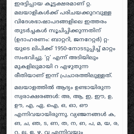
ഇരട്ടിപ്പായ കൂട്ടക്ഷരമാണ് റ്റ.
മലയാളികൾക്ക് പരിചയക്കുറവുള്ള
വിദേശഭാഷാപദങ്ങളിലെ ഇത്തരം
തുടർച്ചകൾ സൂചിപ്പിക്കുന്നതിന്
(ഉദാഹരണം: ബാറ്ററി, ജനറേറ്റർ) റ്റ-
യുടെ ലിപിക്ക് 1950-നോടടുപ്പിച്ച് മാറ്റം
സംഭവിച്ചു. ‘റ്റ’ എന്ന് അടിയിലും
മുകളിലുമായി റ എഴുതുന്ന
രീതിയാണ് ഇന്ന് പ്രചാരത്തിലുള്ളത്.
മലയാളത്തിൽ ആദ്യം ഉണ്ടായിരുന്ന
സ്വരാക്ഷരങ്ങൾ: അ, ആ, ഇ, ഈ, ഉ,
ഊ, എ, ഏ, ഐ, ഒ, ഓ, ഔ
എന്നിവയായിരുന്നു. വ്യഞ്ജനങ്ങൾ ക,
ങ, ച, ഞ, ട, ണ, ത, ന, ഩ, പ, മ, യ, ര,
റ, ല, ള, ഴ, വ എന്നിവയും