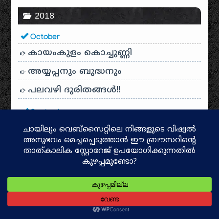
2018
October
കായം‌കുളം കൊച്ചുണ്ണി
അയ്യപ്പനും ബുദ്ധനും
പലവഴി ദുരിതങ്ങൾ!!
September
പ്രണയവും ഭക്തിയും
ഏറ്റവും ദുഃഖഭരിതമായ വരികൾ
ജി. എച്ച്. എസ്. എസ്. ചായ്യോത്ത്
നീ അടുത്തുണ്ടായിരുന്ന കാലം
Protected: ചാണക്യന്‍