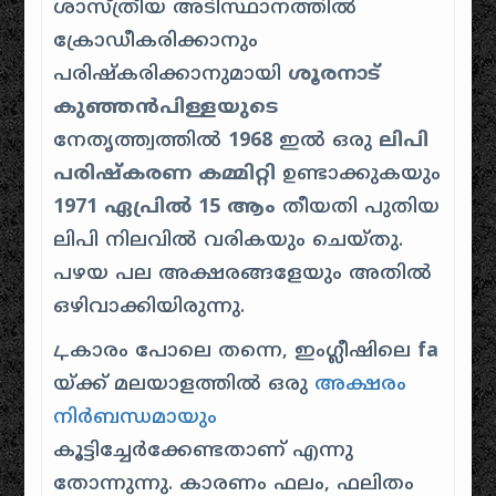
ശാസ്‌ത്രീയ അടിസ്ഥാനത്തിൽ
ക്രോഡീകരിക്കാനും
പരിഷ്‌കരിക്കാനുമായി
ശൂരനാട്
കുഞ്ഞൻപിള്ളയുടെ
നേതൃത്ത്വത്തിൽ
1968
ഇൽ ഒരു
ലിപി
പരിഷ്‌കരണ കമ്മിറ്റി
ഉണ്ടാക്കുകയും
1971 ഏപ്രിൽ 15 ആം
തീയതി പുതിയ
ലിപി നിലവിൽ വരികയും ചെയ്തു.
പഴയ പല അക്ഷരങ്ങളേയും അതിൽ
ഒഴിവാക്കിയിരുന്നു.
ഺകാരം പോലെ തന്നെ, ഇംഗ്ലീഷിലെ
fa
യ്‌ക്ക് മലയാളത്തിൽ ഒരു
അക്ഷരം
നിർബന്ധമായും
കൂട്ടിച്ചേർക്കേണ്ടതാണ് എന്നു
തോന്നുന്നു. കാരണം ഫലം, ഫലിതം