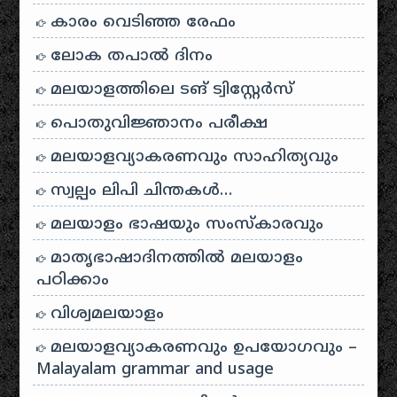
കാരം വെടിഞ്ഞ രേഫം
ലോക തപാൽ ദിനം
മലയാളത്തിലെ ടങ് ട്വിസ്റ്റേർസ്
പൊതുവിജ്ഞാനം പരീക്ഷ
മലയാളവ്യാകരണവും സാഹിത്യവും
സ്വല്പം ലിപി ചിന്തകൾ…
മലയാളം ഭാഷയും സംസ്കാരവും
മാതൃഭാഷാദിനത്തിൽ മലയാളം
പഠിക്കാം
വിശ്വമലയാളം
മലയാളവ്യാകരണവും ഉപയോഗവും –
Malayalam grammar and usage