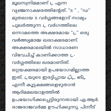
മൂലസ്വനിമമാണ് ഺ എന്ന
വ്യഞ്ജനാക്ഷരത്തിന്റേത്. “ട ” , “ഡ”
മുതലായ ട വർഗ്ഗങ്ങളോട് സാമ്യം
പുലർത്തുന്ന ഺ വർഗത്തിലെ
ഒന്നാമത്തെ അക്ഷരമായ “ഺ” ഒരു
വർത്സ്യമായ
ഖരാക്ഷരമാണ്.
അക്ഷരമാലയിൽ സാധാരണ
വിവേചിച്ച് കാണിക്കാത്ത ഺ-
വർഗ്ഗത്തിലെ ഖരമാണിത്.
ഒറ്റയക്ഷരമായി ഉപയോഗമില്ലാത്ത
ഇത്, ഺയുടെ ഇരട്ടിപ്പായ
ഺ്ഺ, ഩ്ഺ
എന്നീ കൂട്ടക്ഷങ്ങളെഴുതാൻ
ആദിമമലയാളത്തിൽ
ഉപയോഗിക്കപ്പെട്ടിരുന്നതായി എ.ആർ.
രാജരാജവർമ്മ ഊഹിക്കുന്നു. പിന്നീട്