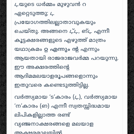
ഺയുടെ ധർമ്മം മുഴുവൻ റ
ഏറ്റെടുത്തു; ഺ
പ്രയോഗത്തിലല്ലാതാവുകയും
ചെയ്തു. അങ്ങനെ ഺ്ഺ, ഩ്ഺ എന്നീ
കൂട്ടക്ഷരങ്ങളുടെ എഴുത്ത് മാത്രം
യഥാക്രമം
റ്റ എന്നും ന്റ
എന്നും
ആയതായി രാജരാജവർമ്മ പറയുന്നു.
ഈ അക്ഷരത്തിന്റെ
ആദിമമലയാളരൂപങ്ങളൊന്നും
ഇതുവരെ കണ്ടെടുത്തിട്ടില്ല.
വർത്സ്യമായ ‘ട’കാരം (ഺ), വർത്സ്യമായ
‘ന’കാരം (ഩ) എന്നീ സ്വതസ്സിദ്ധമായ
ലിപികളില്ലാത്ത രണ്ട്
വ്യഞ്ജനാക്ഷരങ്ങളെ മലയാള
അക്ഷരമാലയിൽ