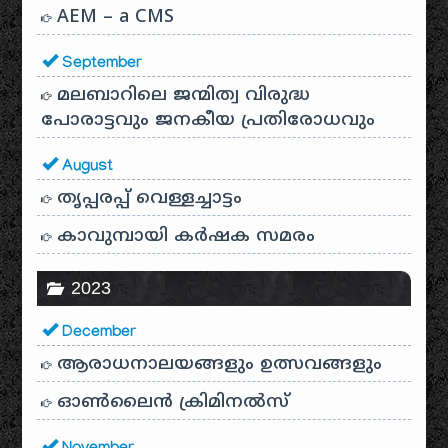
AEM – a CMS
September
മലബാറിലെ ജന്മിത്വ വിരുദ്ധ
പോരാട്ടവും ജനകീയ പ്രതിരോധവും
August
തൃപ്പരപ്പ് വെള്ളച്ചാട്ടം
കാവുമ്പായി കർഷക സമരം
2023
December
ആരാധനാലയങ്ങളും ഉത്സവങ്ങളും
ഓൺലൈൻ ക്രിമിനൽസ്