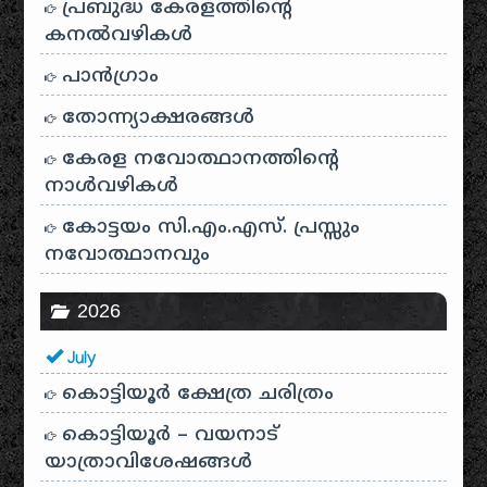
പ്രബുദ്ധ കേരളത്തിന്റെ
കനൽവഴികൾ
പാന്‍ഗ്രാം
തോന്ന്യാക്ഷരങ്ങള്‍
കേരള നവോത്ഥാനത്തിന്റെ
നാൾവഴികൾ
കോട്ടയം സി.എം.എസ്. പ്രസ്സും
നവോത്ഥാനവും
2026
July
കൊട്ടിയൂർ ക്ഷേത്ര ചരിത്രം
കൊട്ടിയൂർ – വയനാട്
യാത്രാവിശേഷങ്ങൾ