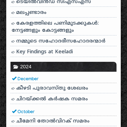
ടെയിൽ‌വിൻഡ് സി‌എസ്‌എസ്
മലപ്പണ്ടാരം
കേരളത്തിലെ പണിമുടക്കുകൾ:
നേട്ടങ്ങളും കോട്ടങ്ങളും
നമ്മുടെ സഹോദരീസഹോദരന്മാർ
Key Findings at Keeladi
2024
December
കീഴടി പുരാവസ്തു ശേഖരം
ചിറയ്ക്കൽ കർഷക സമരം
October
ചീമേനി തോൽവിറക് സമരം