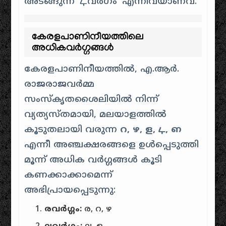
അടങ്ങുന്ന ‘ഺവർഗം’ എന്നിവയാണവ.
കേരളപാണിനീയത്തിലെ
അധികവർഗ്ഗങ്ങൾ
കേരളപാണിനീയത്തിൽ, എ.ആർ.
രാജരാജവർമ്മ
സംസ്കൃതശൈലിയിൽ നിന്ന്
വ്യത്യസ്തമായി, മലയാളത്തിൽ
കൂടുതലായി വരുന്ന
റ, ഴ, ള, ഺ, ഩ
എന്നീ അഞ്ചക്ഷരങ്ങളെ ഉൾപ്പെടുത്തി
മൂന്ന് അധിക വർഗ്ഗങ്ങൾ കൂടി
കണക്കാക്കാമെന്ന്
അഭിപ്രായപ്പെടുന്നു:
രവർഗ്ഗം:
ര, റ, ഴ