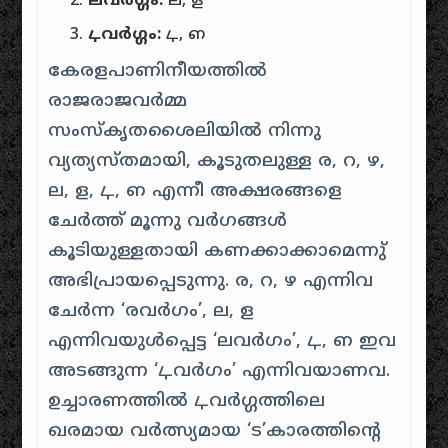
ലവർഗ്ഗം:
ല, ള
ഺവർഗ്ഗം:
ഺ, ഩ
കേരളപാണിനീയത്തിൽ
രാജരാജവർമ്മ
സംസ്കൃതശൈലിയിൽ നിന്നു
വ്യത്യസ്തമായി, കൂടുതലുള്ള ര, റ, ഴ,
ല, ള, ഺ, ഩ എന്നീ അക്ഷരങ്ങളെ
ചേർത്ത് മൂന്നു വർഗങ്ങൾ
കൂടിയുള്ളതായി കണക്കാക്കാമെന്നു്
അഭിപ്രായപ്പെടുന്നു. ര, റ, ഴ എന്നിവ
ചേർന്ന ‘രവർഗം’, ല, ള
എന്നിവയുൾപ്പെട്ട ‘ലവർഗം’, ഺ, ഩ ഇവ
അടങ്ങുന്ന ‘ഺവർഗം’ എന്നിവയാണവ.
ഉച്ചാരണത്തിൽ ഺവർഗ്ഗത്തിലെ
ഖരമായ വർത്സ്യമായ ‘ട’കാരത്തിന്റെ