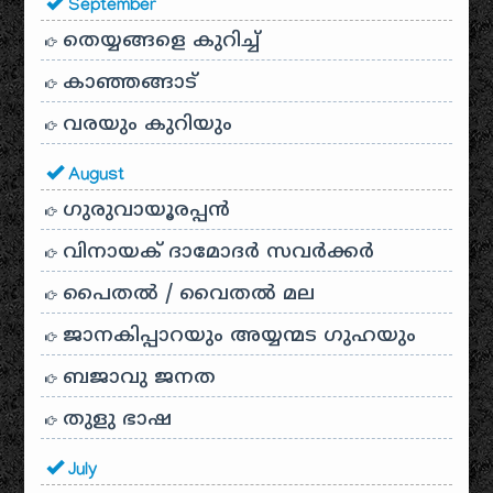
September
തെയ്യങ്ങളെ കുറിച്ച്
കാഞ്ഞങ്ങാട്
വരയും കുറിയും
August
ഗുരുവായൂരപ്പൻ
വിനായക് ദാമോദർ സവർക്കർ
പൈതൽ / വൈതൽ മല
ജാനകിപ്പാറയും അയ്യന്മട ഗുഹയും
ബജാവു ജനത
തുളു ഭാഷ
July