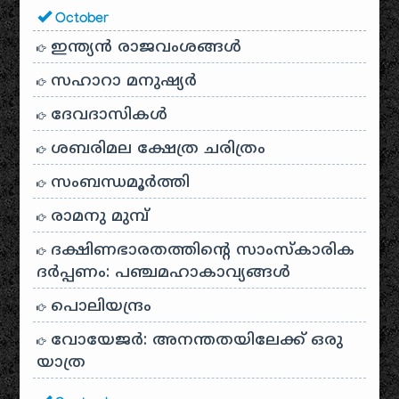
October
ഇന്ത്യൻ രാജവംശങ്ങൾ
സഹാറാ മനുഷ്യർ
ദേവദാസികൾ
ശബരിമല ക്ഷേത്ര ചരിത്രം
സംബന്ധമൂർത്തി
രാമനു മുമ്പ്
ദക്ഷിണഭാരതത്തിൻ്റെ സാംസ്കാരിക
ദർപ്പണം: പഞ്ചമഹാകാവ്യങ്ങൾ
പൊലിയന്ദ്രം
വോയേജർ: അനന്തതയിലേക്ക് ഒരു
യാത്ര