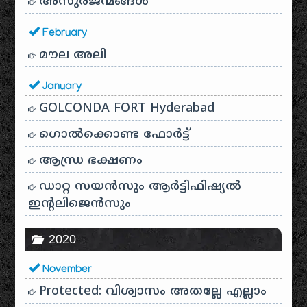
അസുരജന്മങ്ങൾ
February
മൗല അലി
January
GOLCONDA FORT Hyderabad
ഗൊൽക്കൊണ്ട ഫോർട്ട്
ആന്ധ്ര ഭക്ഷണം
ഡാറ്റ സയൻസും ആർട്ടിഫിഷ്യൽ
ഇൻ്റലിജെൻസും
2020
November
Protected: വിശ്വാസം അതല്ലേ എല്ലാം