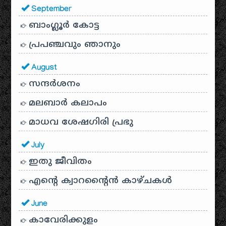
September
ബാംഗ്ലൂർ കോട്ട
പ്രപഞ്ചവും ഞാനും
August
സന്ദര്‍ശനം
മലബാർ കലാപം
മാധവ ശേഷഗിരി പ്രഭു
July
ഇതു ജീവിതം
എന്റെ ക്വാറന്റൈൻ കാഴ്ചകൾ
June
കാവേരിക്കുളം