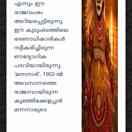
എന്നും ഈ
രാജവംശം
അറിയപ്പെട്ടിരുന്നു.
ഈ കുടുംബത്തിലെ
ഭരണാധികാരികൾ
സ്വീകരിച്ചിരുന്ന
ഔദ്യോഗിക
പദവിയായിരുന്നു
‘മന്നനാർ’. 1902-ൽ
അവസാനത്തെ
രാജാവായിരുന്ന
കുഞ്ഞിക്കേളപ്പൻ
മന്നനാരുടെ