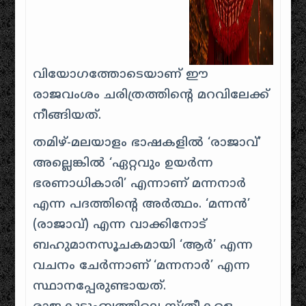
വിയോഗത്തോടെയാണ് ഈ
രാജവംശം ചരിത്രത്തിന്റെ മറവിലേക്ക്
നീങ്ങിയത്.
തമിഴ്-മലയാളം ഭാഷകളിൽ ‘രാജാവ്’
അല്ലെങ്കിൽ ‘ഏറ്റവും ഉയർന്ന
ഭരണാധികാരി’ എന്നാണ് മന്നനാർ
എന്ന പദത്തിന്റെ അർത്ഥം. ‘മന്നൻ’
(രാജാവ്) എന്ന വാക്കിനോട്
ബഹുമാനസൂചകമായി ‘ആർ’ എന്ന
വചനം ചേർന്നാണ് ‘മന്നനാർ’ എന്ന
സ്ഥാനപ്പേരുണ്ടായത്.