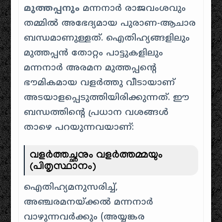
മുത്തപ്പനും
മന്നനാർ രാജവംശവും
തമ്മിൽ അഭേദ്യമായ പുരാണ-ആചാര
ബന്ധമാണുള്ളത്. ഐതിഹ്യങ്ങളിലും
മുത്തപ്പൻ തോറ്റം പാട്ടുകളിലും
മന്നനാർ അരമന മുത്തപ്പന്റെ
ഭൗമികമായ വളർത്തു വീടായാണ്
അടയാളപ്പെടുത്തിയിരിക്കുന്നത്. ഈ
ബന്ധത്തിന്റെ പ്രധാന വശങ്ങൾ
താഴെ പറയുന്നവയാണ്:
വളർത്തച്ഛനും വളർത്തമ്മയും
(പിതൃസ്ഥാനം)
ഐതിഹ്യമനുസരിച്ച്,
അഞ്ചരമനയ്ക്കൽ മന്നനാർ
വാഴുന്നവർക്കും (അയ്യങ്കര