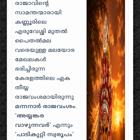
രാജാവിന്റെ
സാമന്തന്മാരായി
കണ്ണൂരിലെ
എരുവേശ്ശി മുതൽ
പൈതൽമല
വരെയുള്ള മലയോര
മേഖലകൾ
ഭരിച്ചിരുന്ന
കേരളത്തിലെ ഏക
തീയ്യ
രാജവംശമായിരുന്നു
മന്നനാർ രാജവംശം
.
‘അയ്യങ്കര
വാഴുന്നവർ’
എന്നും
‘പാടികുറ്റി സ്വരൂപം’