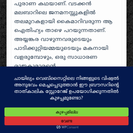
പുരാണ കഥയാണ്. വടക്കൻ
മലബാറിലെ ജനമനസ്സുകളിൽ
തലമുറകളായി കൈമാറിവരുന്ന ആ
ഐതിഹ്യം താഴെ പറയുന്നതാണ്.
അയ്യങ്കര വാഴുന്നവരുടെയും
പാടിക്കുറ്റിയമ്മയുടെയും മകനായി
വളരുമ്പോഴും, ഒരു സാധാരണ
രാജകുമാരന്റെ
ജീവിതരീതികളായിരുന്നില്ല മുത്തപ്പന്
ഉണ്ടായിരുന്നത്. കൊട്ടാരത്തിലെ
ആഡംബരങ്ങളേക്കാൾ
സാധാരണക്കാരായ
വേട്ടക്കാരുടെയും ദരിദ്രരുടെയും
കൂടെ സമയം ചിലവഴിക്കാനാണ് ആ
ബാലൻ ഇഷ്ടപ്പെട്ടത്.