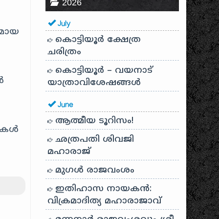
2026
July
തമായ
കൊട്ടിയൂർ ക്ഷേത്ര
ചരിത്രം
കൊട്ടിയൂർ – വയനാട്
ൾ
യാത്രാവിശേഷങ്ങൾ
June
ആത്മീയ ടൂറിസം!
ടികൾ
ഛത്രപതി ശിവജി
മഹാരാജ്
മുഗൾ രാജവംശം
ഇതിഹാസ നായകൻ:
വിക്രമാദിത്യ മഹാരാജാവ്