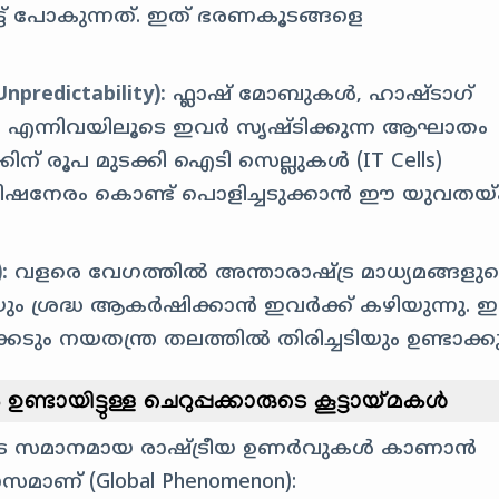
്ട് പോകുന്നത്. ഇത് ഭരണകൂടങ്ങളെ
redictability):
ഫ്ലാഷ് മോബുകൾ, ഹാഷ്‌ടാഗ്
s) എന്നിവയിലൂടെ ഇവർ സൃഷ്ടിക്കുന്ന ആഘാതം
് രൂപ മുടക്കി ഐടി സെല്ലുകൾ (IT Cells)
നിമിഷനേരം കൊണ്ട് പൊളിച്ചടുക്കാൻ ഈ യുവതയ്ക
:
വളരെ വേഗത്തിൽ അന്താരാഷ്ട്ര മാധ്യമങ്ങളു
ശ്രദ്ധ ആകർഷിക്കാൻ ഇവർക്ക് കഴിയുന്നു. ഇ
ം നയതന്ത്ര തലത്തിൽ തിരിച്ചടിയും ഉണ്ടാക്കുന
ണ്ടായിട്ടുള്ള ചെറുപ്പക്കാരുടെ കൂട്ടായ്മകൾ
ടെ സമാനമായ രാഷ്ട്രീയ ഉണർവുകൾ കാണാൻ
മാണ് (Global Phenomenon):