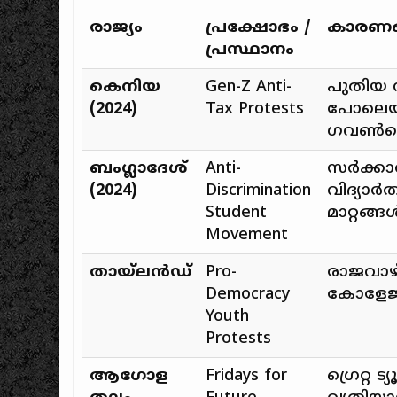
രാജ്യം
പ്രക്ഷോഭം /
കാരണങ
പ്രസ്ഥാനം
കെനിയ
Gen-Z Anti-
പുതിയ 
(2024)
Tax Protests
പോലെയുള
ഗവൺമെന്
ബംഗ്ലാദേശ്
Anti-
സർക്കാർ
(2024)
Discrimination
വിദ്യാർ
Student
മാറ്റങ്
Movement
തായ്‌ലൻഡ്
Pro-
രാജവാഴ
Democracy
കോളേജ് 
Youth
Protests
ആഗോള
Fridays for
ഗ്രെറ്റ