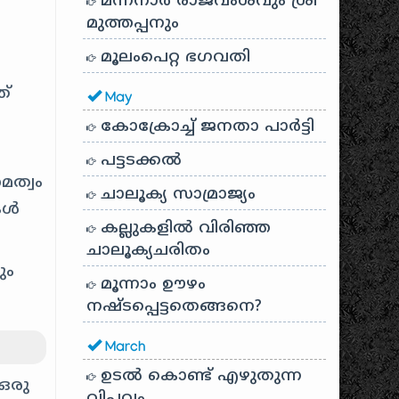
മന്നനാർ രാജവംശവും ശ്രീ
മുത്തപ്പനും
മൂലംപെറ്റ ഭഗവതി
ത്
May
കോക്രോച്ച് ജനതാ പാർട്ടി
പട്ടടക്കൽ
മത്വം
ചാലൂക്യ സാമ്രാജ്യം
കൾ
കല്ലുകളിൽ വിരിഞ്ഞ
ചാലൂക്യചരിതം
ും
മൂന്നാം ഊഴം
നഷ്ടപ്പെട്ടതെങ്ങനെ?
March
ഉടൽ കൊണ്ട് എഴുതുന്ന
 ഒരു
വിപ്ലവം