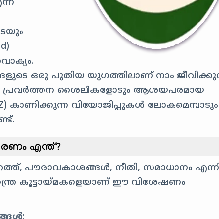
എന്ന
െയും
ed)
വാക്യം.
ങളുടെ ഒരു പുതിയ യുഗത്തിലാണ് നാം ജീവിക്കുന്
ളുടെ പ്രവർത്തന ശൈലികളോടും ആശയപരമായ
) കാണിക്കുന്ന വിയോജിപ്പുകൾ ലോകമെമ്പാടും
ട്.
രണം എന്ത്?
 പുറത്ത്, പൗരാവകാശങ്ങൾ, നീതി, സമാധാനം എന്
വതന്ത്ര കൂട്ടായ്മകളെയാണ് ഈ വിശേഷണം
ങ്ങൾ: