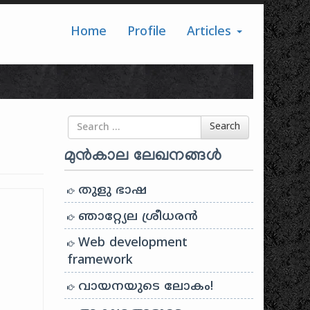
Home
Profile
Articles
Search for
Search
മുൻകാല ലേഖനങ്ങൾ
തുളു ഭാഷ
ഞാറ്റ്യേല ശ്രീധരൻ
Web development
framework
വായനയുടെ ലോകം!