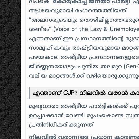
ദിപ്കെ ‘
കോക്രോച്ച് ജനതാ പാർട്ടി
‘ 
ആശയവുമായി രംഗത്തെത്തിയത്.
“അലസരുടെയും തൊഴിലില്ലാത്തവരുട
ശബ്ദം” (Voice of the Lazy & Unemploy
എന്നതാണ് ഈ പ്രസ്ഥാനത്തിന്റെ മുദ്രാ
സാമൂഹികവും രാഷ്ട്രീയവുമായ മാറ്റങ്
പഴയകാല രാഷ്ട്രീയ പ്രസ്ഥാനങ്ങ
ജീർണ്ണതയോടും പുതിയ തലമുറ (Gen-Z
വലിയ മാറ്റങ്ങൾക്ക് വഴിയൊരുക്കുന്നുണ്
എന്താണ് CJP? നിലവിൽ വരാൻ കാ
മുഖ്യധാരാ രാഷ്ട്രീയ പാർട്ടികൾക്ക്
ഉറപ്പാക്കാൻ വേണ്ടി രൂപംകൊണ്ട സ്
പ്രതിനിധീകരിക്കുന്നത്.
നിലവിൽ വരാനുള്ള പ്രധാന കാരണ