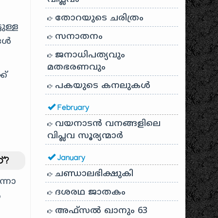
തോറയുടെ ചരിത്രം
ുള്ള
സനാതനം
ങൾ
ജനാധിപത്യവും
മതഭരണവും
ക്
പകയുടെ കനലുകൾ
February
വയനാടൻ വനങ്ങളിലെ
വിപ്ലവ സൂര്യന്മാർ
January
്?
ചണ്ഡാലഭിക്ഷുകി
്നോ
ദശരഥ ജാതകം
ൽ
അഫ്സൽ ഖാനും 63