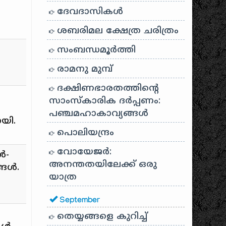
ദേവദാസികൾ
ശബരിമല ക്ഷേത്ര ചരിത്രം
സംബന്ധമൂർത്തി
രാമനു മുമ്പ്
ദക്ഷിണഭാരതത്തിൻ്റെ
സാംസ്കാരിക ദർപ്പണം:
പഞ്ചമഹാകാവ്യങ്ങൾ
യി.
പൊലിയന്ദ്രം
വോയേജർ:
ൾ-
അനന്തതയിലേക്ക് ഒരു
്ങൾ.
യാത്ര
September
തെയ്യങ്ങളെ കുറിച്ച്