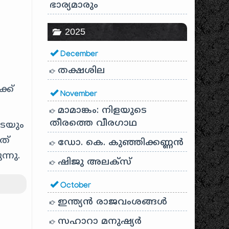
ഭാര്യമാരും
2025
December
തക്ഷശില
്ക്
November
മാമാങ്കം: നിളയുടെ
തീരത്തെ വീരഗാഥ
ടെയും
ത്
ഡോ. കെ. കുഞ്ഞിക്കണ്ണൻ
്നു.
ഷിജു അലക്സ്
October
ഇന്ത്യൻ രാജവംശങ്ങൾ
സഹാറാ മനുഷ്യർ