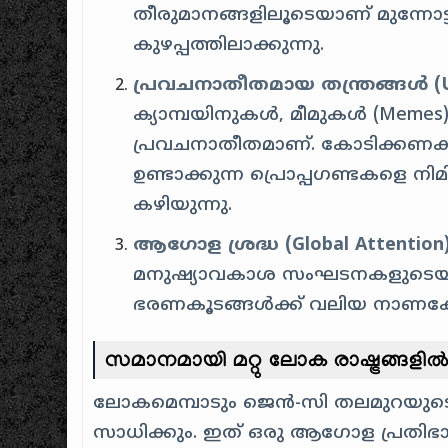
തീരുമാനങ്ങളിലൂടെയാണ് മുന്നോട
കുഴപ്പത്തിലാക്കുന്നു.
പ്രവചനാതീതമായ തന്ത്രങ്ങൾ (Unp
ക്യാമ്പയിനുകൾ, മീമുകൾ (Meme
പ്രവചനാതീതമാണ്. കോടിക്കണക്കിന
ഉണ്ടാക്കുന്ന പ്രൊപ്പഗണ്ടകളെ 
കഴിയുന്നു.
ആഗോള ശ്രദ്ധ (Global Attention)
മനുഷ്യാവകാശ സംഘടനകളുടെയും 
ഭരണകൂടങ്ങൾക്ക് വലിയ നാണക്കേടു
സമാനമായി മറ്റു ലോക രാഷ്ട്രങ്ങളിൽ ഉ
ലോകമെമ്പാടും ജെൻ-സി തലമുറയു
സാധിക്കും. ഇത് ഒരു ആഗോള പ്രതിഭാസ