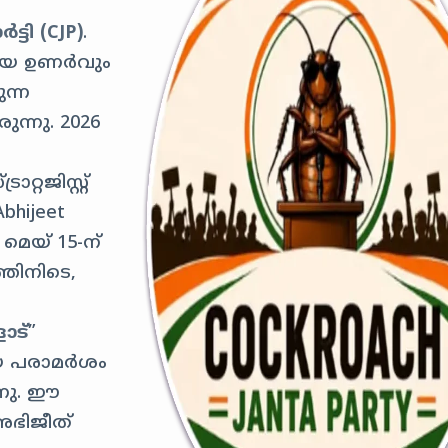
്ടി (CJP)
.
രീയ ഉണർവും
ന്ന
ന്നു. 2026
്റജിസ്റ്റ്
bhijeet
 മെയ് 15-ന്
തിനിടെ,
ോട്
”
തിയ പരാമർശം
്നു. ഈ
അഭിജീത്