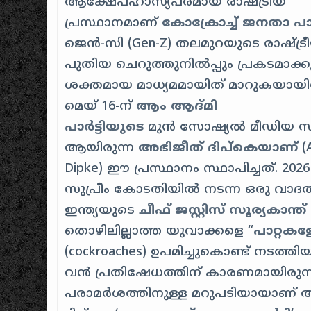
ആക്ഷേപഹാസ്യപരമായ രാഷ്ട്രീയ
പ്രസ്ഥാനമാണ്
കോക്രോച്ച് ജനതാ പാർട
ജെൻ-സി (Gen-Z) തലമുറയുടെ രാഷ്ട്
പുതിയ ചെറുത്തുനിൽപ്പും പ്രകടമാക്കു
ശക്തമായ മാധ്യമമായിത് മാറുകയായിരു
മെയ് 16-ന്
ആം ആദ്മി
പാർട്ടിയുടെ
മുൻ സോഷ്യൽ മീഡിയ സ്ട്രാറ
ആയിരുന്ന
അഭിജീത് ദിപ്കെയാണ്
(A
Dipke) ഈ പ്രസ്ഥാനം സ്ഥാപിച്ചത്.
2026
സുപ്രീം കോടതിയിൽ നടന്ന ഒരു വാദത്
ഇന്ത്യയുടെ
ചീഫ് ജസ്റ്റിസ് സൂര്യകാന്ത്
തൊഴിലില്ലാത്ത യുവാക്കളെ “
പാറ്റകള
(cockroaches) ഉപമിച്ചുകൊണ്ട് നടത്
വൻ പ്രതിഷേധത്തിന് കാരണമായിരുന
പരാമർശത്തിനുള്ള മറുപടിയായാണ് 