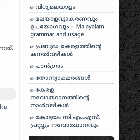
വിശ്വമലയാളം
മലയാളവ്യാകരണവും
ഉപയോഗവും – Malayalam
grammar and usage
പ്രബുദ്ധ കേരളത്തിന്റെ
നത്.
കനൽവഴികൾ
പാന്‍ഗ്രാം
തോന്ന്യാക്ഷരങ്ങള്‍
കേരള
നവോത്ഥാനത്തിന്റെ
നാൾവഴികൾ
നിവ
കോട്ടയം സി.എം.എസ്.
പ്രസ്സും നവോത്ഥാനവും