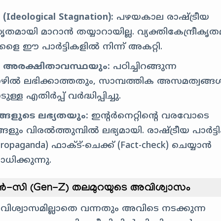
logical Stagnation):
പഴയകാല രാഷ്ട്രീയ
ായി മാറാൻ തയ്യാറായില്ല. വ്യക്തികേന്ദ്രീകൃ
ളെ ഈ പാർട്ടികളിൽ നിന്ന് അകറ്റി.
ിക അരക്ഷിതാവസ്ഥയും:
പഠിച്ചിറങ്ങുന്ന
ൊഴിൽ ലഭിക്കാത്തതും, സാമ്പത്തിക അസമത്വങ്ങ
ള എതിർപ്പ് വർദ്ധിപ്പിച്ചു.
ങളുടെ ലഭ്യതയും:
ഇന്റർനെറ്റിന്റെ വരവോടെ
ളും വിരൽത്തുമ്പിൽ ലഭ്യമായി. രാഷ്ട്രീയ പാർട്
paganda) ഫാക്ട്-ചെക്ക് (Fact-check) ചെയ്യാൻ
ധിക്കുന്നു.
ൻ-സി (Gen-Z) തലമുറയുടെ അവിശ്വാസം
വിശ്വാസമില്ലാതെ വന്നതും അവിടെ നടക്കുന്ന