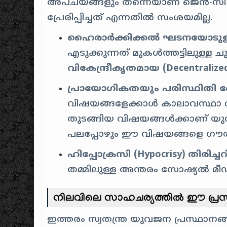
അപചയങ്ങളും തന്നെയാണ് ജെൻ-സി ത
പ്രേരിപ്പിച്ചത് എന്നതിൽ സംശയമില്ല.
ഹൈരാർക്കിക്കൽ ഘടനയോടുള്ള
എടുക്കുന്നത് മുകൾത്തട്ടിലുള്ള ച
വികേന്ദ്രീകൃതമായ (Decentralize
പ്രായോഗികതയും പരിസ്ഥിതി
വിഷയങ്ങളേക്കാൾ കാലാവസ്ഥാ വ്
തുടങ്ങിയ വിഷയങ്ങൾക്കാണ് യ
പലപ്പോഴും ഈ വിഷയങ്ങളെ ഗൗരവ
ഹിപ്പോക്രസി (Hypocrisy) തിരിച്
തമ്മിലുള്ള അന്തരം സോഷ്യൽ മീഡി
നിലവിലെ സാഹചര്യത്തിൽ ഈ പ്രസ്
ഇത്തരം സ്വതന്ത്ര യുവജന പ്രസ്ഥാനങ