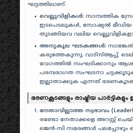
ഘട്ടത്തിലാണ്.
വെല്ലുവിളികൾ:
സാമ്പത്തിക സ്ര
ഇടപെടലുകൾ, സോഷ്യൽ മീഡിയ പ്
തുടങ്ങിയവ വലിയ വെല്ലുവിളികള
അനുകൂല ഘടകങ്ങൾ:
സാങ്കേത
കരുത്തേകുന്നു. വാട്സ്ആപ്പ്, ടെല
വേഗത്തിൽ സംഘടിക്കാനും ആശയങ്ങ
പരമ്പരാഗത സംഘടനാ ചട്ടക്കൂട
ഇല്ലാതാക്കുക എന്നത് ഭരണകൂടങ
ഭരണകൂടങ്ങളും രാഷ്ട്രീയ പാർട്ടി
നേതാവില്ലാത്ത സ്വഭാവം (Leaderl
രണ്ടോ നേതാക്കളെ അറസ്റ്റ് ചെ
ജെൻ-സി സമരങ്ങൾ പലപ്പോഴും ഒരു