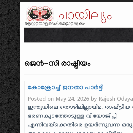
ചായില്യം
ആസുരതാളങ്ങൾക്കൊരാമുഖം
ജെൻ-സി രാഷ്ട്രീയം
കോക്രോച്ച് ജനതാ പാർട്ടി
Posted on
May 24, 2026
by
Rajesh Odaya
ഇന്ത്യയിലെ തൊഴിലില്ലായ്മ, രാഷ്ട്രീ
ഭരണകൂടത്തോടുള്ള വിയോജിപ്പ്
എന്നിവയ്ക്കെതിരെ ഉയർന്നുവന്ന ഒരു