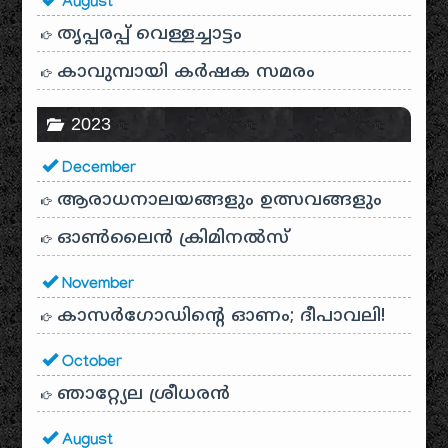
August
തൃപ്പരപ്പ് വെള്ളച്ചാട്ടം
കാവുമ്പായി കർഷക സമരം
2023
December
ആരാധനാലയങ്ങളും ഉത്സവങ്ങളും
ഓൺലൈൻ ക്രിമിനൽസ്
November
കാസർഗോഡിൻ്റെ ഓണം; ദീപാവലി!
October
ഞാറ്റ്യേല ശ്രീധരൻ
August