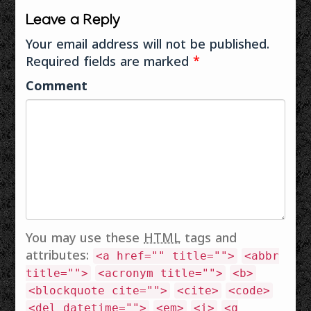
Leave a Reply
Your email address will not be published.
Required fields are marked
*
Comment
You may use these
HTML
tags and
attributes:
<a href="" title="">
<abbr
title="">
<acronym title="">
<b>
<blockquote cite="">
<cite>
<code>
<del datetime="">
<em>
<i>
<q