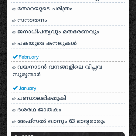
തോറയുടെ ചരിത്രം
സനാതനം
ജനാധിപത്യവും മതഭരണവും
പകയുടെ കനലുകൾ
February
വയനാടൻ വനങ്ങളിലെ വിപ്ലവ
സൂര്യന്മാർ
January
ചണ്ഡാലഭിക്ഷുകി
ദശരഥ ജാതകം
അഫ്സൽ ഖാനും 63 ഭാര്യമാരും