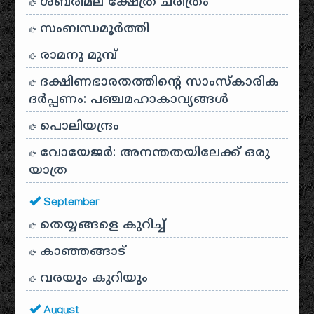
ശബരിമല ക്ഷേത്ര ചരിത്രം
സംബന്ധമൂർത്തി
രാമനു മുമ്പ്
ദക്ഷിണഭാരതത്തിൻ്റെ സാംസ്കാരിക
ദർപ്പണം: പഞ്ചമഹാകാവ്യങ്ങൾ
പൊലിയന്ദ്രം
വോയേജർ: അനന്തതയിലേക്ക് ഒരു
യാത്ര
September
തെയ്യങ്ങളെ കുറിച്ച്
കാഞ്ഞങ്ങാട്
വരയും കുറിയും
August