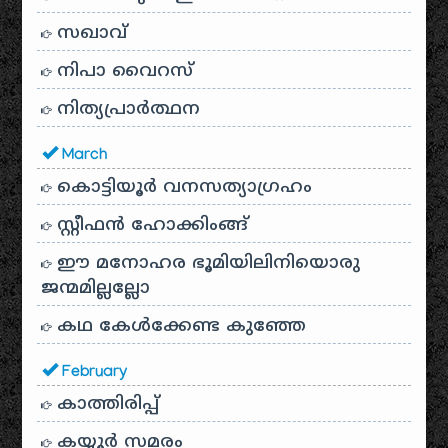
സഖാവ്
നിപാ വൈറസ്
നിത്യപ്രാർത്ഥന
March
കൊട്ടിയൂർ വനസത്യാഗ്രഹം
സ്റ്റീഫൻ ഹോക്കിംങ്ങ്
ഈ മനോഹര ഭൂമിയിലിനിയൊരു
ജന്മമില്ലല്ലോ
കഥ കേൾക്കേണ്ട കുഞ്ഞേ
February
കാത്തിരിപ്പ്
കയ്യൂർ സമരം