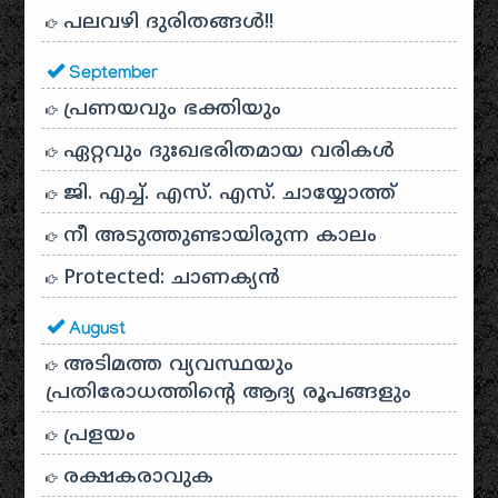
പലവഴി ദുരിതങ്ങൾ!!
September
പ്രണയവും ഭക്തിയും
ഏറ്റവും ദുഃഖഭരിതമായ വരികൾ
ജി. എച്ച്. എസ്. എസ്. ചായ്യോത്ത്
നീ അടുത്തുണ്ടായിരുന്ന കാലം
Protected: ചാണക്യന്‍
August
അടിമത്ത വ്യവസ്ഥയും
പ്രതിരോധത്തിന്റെ ആദ്യ രൂപങ്ങളും
പ്രളയം
രക്ഷകരാവുക