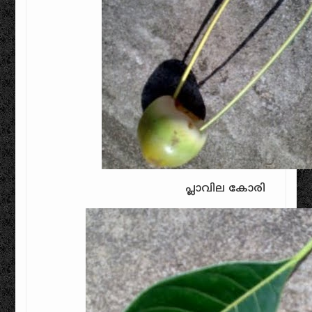
പ്ലാവില കോരി