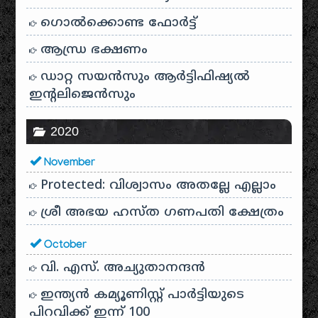
ഗൊൽക്കൊണ്ട ഫോർട്ട്
ആന്ധ്ര ഭക്ഷണം
ഡാറ്റ സയൻസും ആർട്ടിഫിഷ്യൽ
ഇൻ്റലിജെൻസും
2020
November
Protected: വിശ്വാസം അതല്ലേ എല്ലാം
ശ്രീ അഭയ ഹസ്ത ഗണപതി ക്ഷേത്രം
October
വി. എസ്. അച്യുതാനന്ദൻ
ഇന്ത്യൻ കമ്യൂണിസ്റ്റ് പാർട്ടിയുടെ
പിറവിക്ക് ഇന്ന് 100