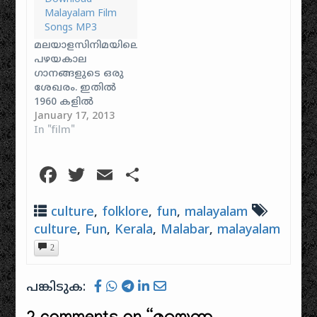
Malayalam Film
Songs MP3
മലയാളസിനിമയിലെ
പഴയകാല
ഗാനങ്ങളുടെ ഒരു
ശേഖരം. ഇതിൽ
1960 കളിൽ
ഇറങ്ങിയ
January 17, 2013
സിനിമകളിൽ
In "film"
നിന്നുള്ള 10
പാട്ടുകൾ
Facebook
Twitter
Email
Share
കൊടുത്തിരിക്കുന്നു.
കേൾക്കുകയോ
ആവശ്യക്കാർക്ക്
culture
,
folklore
,
fun
,
malayalam
ഡൗൺലോഡ്
culture
,
Fun
,
Kerala
,
Malabar
,
malayalam
ചെയ്തെടുക്കുകയോ
ആവാം.
2
വേർഡ്പ്രസ്
സൈറ്റിന്റെ എന്തോ
പങ്കിടുക:
ചില സങ്കേതിക
പ്രശ്നങ്ങൾ
കാരണം ഇത്