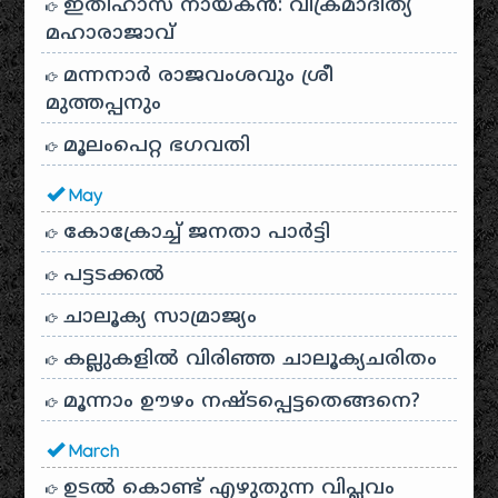
ഇതിഹാസ നായകൻ: വിക്രമാദിത്യ
മഹാരാജാവ്
മന്നനാർ രാജവംശവും ശ്രീ
മുത്തപ്പനും
മൂലംപെറ്റ ഭഗവതി
May
കോക്രോച്ച് ജനതാ പാർട്ടി
പട്ടടക്കൽ
ചാലൂക്യ സാമ്രാജ്യം
കല്ലുകളിൽ വിരിഞ്ഞ ചാലൂക്യചരിതം
മൂന്നാം ഊഴം നഷ്ടപ്പെട്ടതെങ്ങനെ?
March
ഉടൽ കൊണ്ട് എഴുതുന്ന വിപ്ലവം