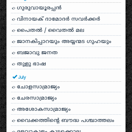
ഗുരുവായൂരപ്പൻ
വിനായക് ദാമോദർ സവർക്കർ
പൈതൽ / വൈതൽ മല
ജാനകിപ്പാറയും അയ്യന്മട ഗുഹയും
ബജാവു ജനത
തുളു ഭാഷ
July
ചോളസാമ്രാജ്യം
ചേരസാമ്രാജ്യം
അശോകസാമ്രാജ്യം
വൈക്കത്തിന്റെ ബൗദ്ധ പശ്ചാത്തലം
ദളവാകുളം കൂട്ടക്കൊല