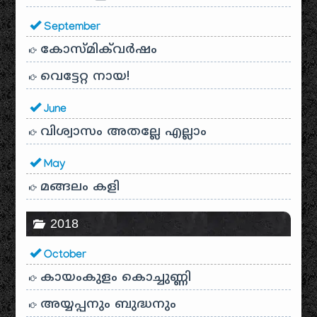
September
കോസ്മിക്‌വർഷം
വെട്ടേറ്റ നായ!
June
വിശ്വാസം അതല്ലേ എല്ലാം
May
മങ്ങലം കളി
2018
October
കായം‌കുളം കൊച്ചുണ്ണി
അയ്യപ്പനും ബുദ്ധനും