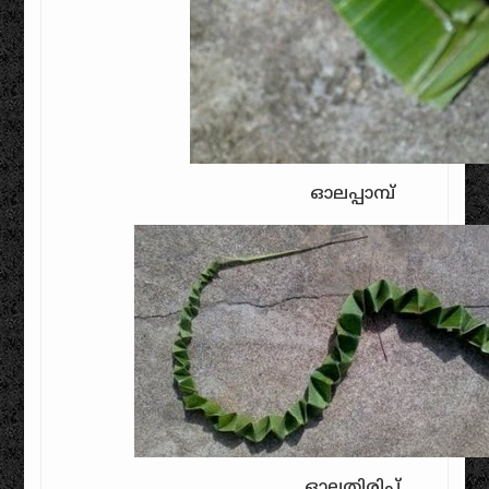
ഓലപ്പാമ്പ്‌
ഓലതിരിപ്പ്‌