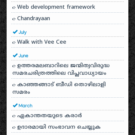
Web development framework
Chandrayaan
July
Walk with Vee Cee
June
ഉത്തരമലബാറിലെ ജന്മിത്വവിരുദ്ധ
സമരചരിത്രത്തിലെ വിപ്ലവാധ്യായം
കാഞ്ഞങ്ങാട് ബീഡി തൊഴിലാളി
സമരം
March
ഏകാന്തതയുടെ കരാർ
ഉദാരമായി സംഭാവന ചെയ്യുക