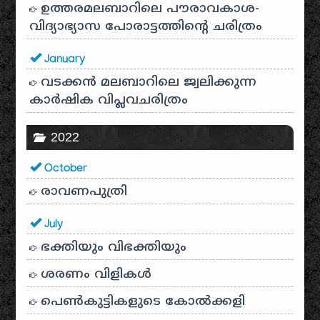
ഉത്തരമലബാറിലെ പൗരാവകാശ-
വിദ്യാഭ്യാസ പോരാട്ടത്തിന്റെ ചരിത്രം
January
വടക്കൻ മലബാറിലെ ജ്വലിക്കുന്ന
കാർഷിക വിപ്ലവചരിത്രം
2022
October
രാവണപുത്രി
July
ഭക്തിയും വിഭക്തിയും
ശരണം വിളികൾ
പെൺകുട്ടികളുടെ കോൽക്കളി