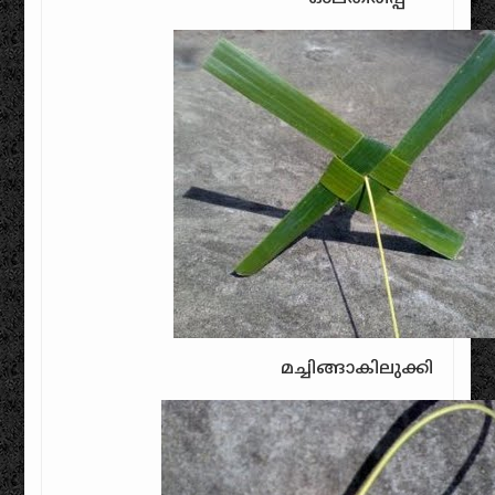
മച്ചിങ്ങാകിലുക്കി