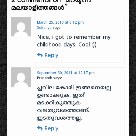
2 comments on “
മറയുന്ന
വർക്ക് ചെയ്യുന്നില്ല
മലയാളിത്തങ്ങള്‍‌
”
ഇപ്പോൾ,
ഒരാഴ്ചയ്ക്കുള്ളിൽ
ശരിയാക്കി
March 25, 2010 at 6:12 pm
Sukanya
says:
എടുക്കാവുന്നതേ
ഉള്ളൂ(‌10/01/2017).
Nice, i got to remember my
ഇന്നാണ് ഇക്കാര്യം
childhood days. Cool :))
അറിഞ്ഞതുതന്നെ.
[table id=1 /]
Reply
സിനിമാ ഗാനങ്ങൾ
ഇങ്ങനെ
നിരത്തിവെയ്ക്കുക
September 30, 2011 at 12:17 pm
എന്നത് അല്പം
Prasanth
says:
ബുദ്ധിമുട്ടുള്ള
പ്ലവില കോരി ഇങ്ങനെയല്ല
കാര്യമാണ്. 2000
ഉണ്ടാക്കുക. ഇത്
ത്തോളം…
മടക്കികുത്തുക
വലതുവശത്താണ്.
ഇടതുവശത്തല്ല.
Reply