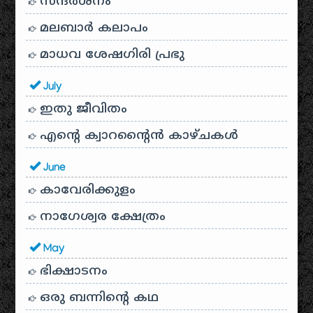
സന്ദര്‍ശനം
മലബാർ കലാപം
മാധവ ശേഷഗിരി പ്രഭു
July
ഇതു ജീവിതം
എന്റെ ക്വാറന്റൈൻ കാഴ്ചകൾ
June
കാവേരിക്കുളം
നാഗേശ്വര ക്ഷേത്രം
May
ഭിക്ഷാടനം
ഒരു ബന്നിന്റെ കഥ