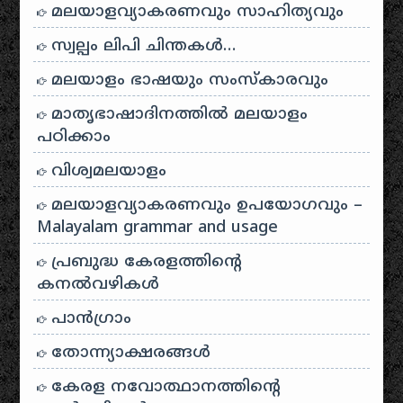
മലയാളവ്യാകരണവും സാഹിത്യവും
സ്വല്പം ലിപി ചിന്തകൾ…
മലയാളം ഭാഷയും സംസ്കാരവും
മാതൃഭാഷാദിനത്തിൽ മലയാളം
പഠിക്കാം
വിശ്വമലയാളം
മലയാളവ്യാകരണവും ഉപയോഗവും –
Malayalam grammar and usage
പ്രബുദ്ധ കേരളത്തിന്റെ
കനൽവഴികൾ
പാന്‍ഗ്രാം
തോന്ന്യാക്ഷരങ്ങള്‍
കേരള നവോത്ഥാനത്തിന്റെ