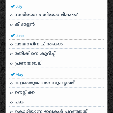
July
സതിയോ ചതിയോ ഭീകരം?
കീഴാളന്‍
June
വായനദിന ചിന്തകൾ
രതീഷിനെ കുറിച്ച്
പ്രണയബലി
May
കളഞ്ഞുപോയ സുഹൃത്ത്
നെല്ലിക്ക
പക
കൊഴിയുന്ന ഇലകൾ പറഞ്ഞത്