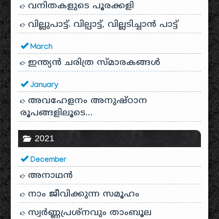
വനിതകളുടെ പൂരക്കളി
വില്ലുപാട്ട്. വില്പാട്ട്, വില്ലടിച്ചാൻ പാട്ട്
March
ഇന്ത്യൻ ചരിത്ര സ്മാരകങ്ങൾ
January
അവഹേളനം അനുഷ്ഠാന
രൂപങ്ങളിലൂടെ…
2021
December
അനാഥന്‍
നാം ജീവിക്കുന്ന സമൂഹം
സ്വര്‍ണ്ണപ്രശ്‌നവും താംബൂല