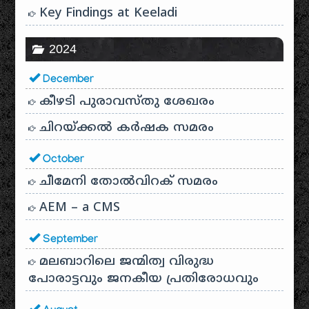
Key Findings at Keeladi
2024
December
കീഴടി പുരാവസ്തു ശേഖരം
ചിറയ്ക്കൽ കർഷക സമരം
October
ചീമേനി തോൽവിറക് സമരം
AEM – a CMS
September
മലബാറിലെ ജന്മിത്വ വിരുദ്ധ
പോരാട്ടവും ജനകീയ പ്രതിരോധവും