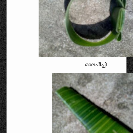
ഓലപീപ്പി