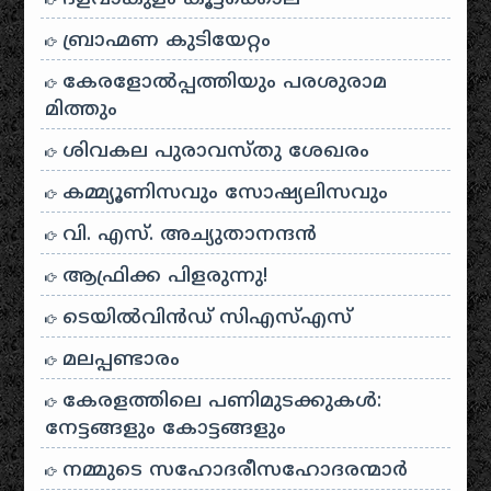
ബ്രാഹ്മണ കുടിയേറ്റം
കേരളോൽപ്പത്തിയും പരശുരാമ
മിത്തും
ശിവകല പുരാവസ്തു ശേഖരം
കമ്മ്യൂണിസവും സോഷ്യലിസവും
വി. എസ്. അച്യുതാനന്ദൻ
ആഫ്രിക്ക പിളരുന്നു!
ടെയിൽ‌വിൻഡ് സി‌എസ്‌എസ്
മലപ്പണ്ടാരം
കേരളത്തിലെ പണിമുടക്കുകൾ:
നേട്ടങ്ങളും കോട്ടങ്ങളും
നമ്മുടെ സഹോദരീസഹോദരന്മാർ