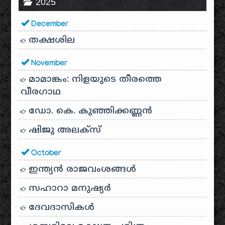
2025
December
തക്ഷശില
November
മാമാങ്കം: നിളയുടെ തീരത്തെ
വീരഗാഥ
ഡോ. കെ. കുഞ്ഞിക്കണ്ണൻ
ഷിജു അലക്സ്
October
ഇന്ത്യൻ രാജവംശങ്ങൾ
സഹാറാ മനുഷ്യർ
ദേവദാസികൾ