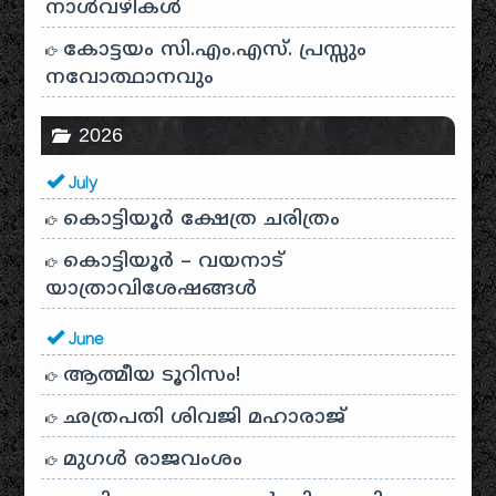
നാൾവഴികൾ
കോട്ടയം സി.എം.എസ്. പ്രസ്സും
നവോത്ഥാനവും
2026
July
കൊട്ടിയൂർ ക്ഷേത്ര ചരിത്രം
കൊട്ടിയൂർ – വയനാട്
യാത്രാവിശേഷങ്ങൾ
June
ആത്മീയ ടൂറിസം!
ഛത്രപതി ശിവജി മഹാരാജ്
മുഗൾ രാജവംശം