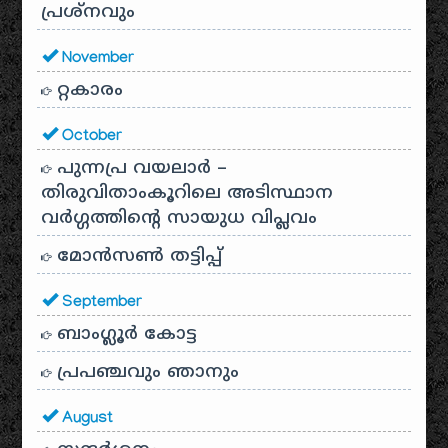
പ്രശ്‌നവും
November
റ്റകാരം
October
പുന്നപ്ര വയലാർ –
തിരുവിതാംകൂറിലെ അടിസ്ഥാന
വർഗ്ഗത്തിന്റെ സായുധ വിപ്ലവം
മോൻസൺ തട്ടിപ്പ്
September
ബാംഗ്ലൂർ കോട്ട
പ്രപഞ്ചവും ഞാനും
August