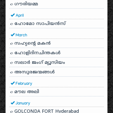
ഗൗരിയമ്മ
April
ഹോമോ സാപിയൻസ്
March
സഹ്യന്റെ മകൻ
ഹോളിദിനചിന്തകൾ
സലാർ ജംഗ് മ്യൂസിയം
അസുരജന്മങ്ങൾ
February
മൗല അലി
January
GOLCONDA FORT Hyderabad