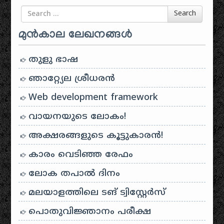
Search for
Search
മുൻകാല ലേഖനങ്ങൾ
തുളു ഭാഷ
ഞാറ്റ്യേല ശ്രീധരൻ
Web development framework
വായനയുടെ ലോകം!
അക്ഷരങ്ങളുടെ കൂട്ടുകാരൻ!
കാരം വെടിഞ്ഞ രേഫം
ലോക തപാൽ ദിനം
മലയാളത്തിലെ ടങ് ട്വിസ്റ്റേർസ്
പൊതുവിജ്ഞാനം പരീക്ഷ