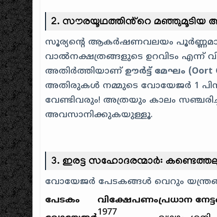
2. സൗരയൂഥത്തിൻ്റെ മഞ്ഞുമൂടിയ അ
സൂര്യൻ്റെ ആകർഷണവലയം പൂർണ്ണമായ
വാൽനക്ഷത്രങ്ങളുടെ ഉറവിടം എന്ന് വ
അതിർത്തിയാണ്
ഊർട്ട് മേഘം (Oort 
അതിരുകൾ നമ്മുടെ വോയേജർ 1 പിന
വേണ്ടിവരും! അത്രയും കാലം സഞ്ചരിച്ചാൽ
അവസാനിക്കുകയുള്ളൂ.
3. ഇരട്ട സഹോദരന്മാർ: കണ്ടെത്ത
വോയേജർ പേടകങ്ങൾ വെറും യന്ത്രങ്ങ
പേടകം
വിക്ഷേപണം
പ്രധാന നേട്
1977