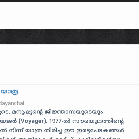
Skip to content
യാത്ര
dayanchal
ുടെ, മനുഷ്യൻ്റെ ജിജ്ഞാസയുടെയും
ജർ (Voyager)
. 1977-ൽ സൗരയൂഥത്തിൻ്റെ
 നിന്ന് യാത്ര തിരിച്ച ഈ ഇരട്ടപേടകങ്ങൾ