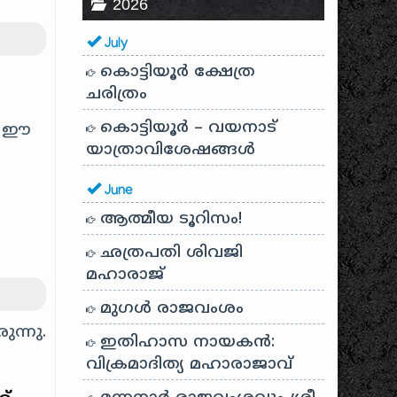
2026
July
കൊട്ടിയൂർ ക്ഷേത്ര
ചരിത്രം
കൊട്ടിയൂർ – വയനാട്
്ഞ ഈ
യാത്രാവിശേഷങ്ങൾ
June
ആത്മീയ ടൂറിസം!
ഛത്രപതി ശിവജി
മഹാരാജ്
മുഗൾ രാജവംശം
ന്നു.
ഇതിഹാസ നായകൻ:
വിക്രമാദിത്യ മഹാരാജാവ്