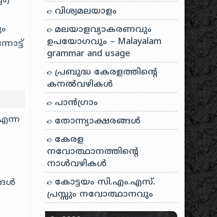
ം)
വിശ്വമലയാളം
ും
മലയാളവ്യാകരണവും
ഉപയോഗവും – Malayalam
ോട്ട്
grammar and usage
പ്രബുദ്ധ കേരളത്തിന്റെ
കനൽവഴികൾ
പാന്‍ഗ്രാം
എന്ന
തോന്ന്യാക്ഷരങ്ങള്‍
കേരള
നവോത്ഥാനത്തിന്റെ
നാൾവഴികൾ
കോട്ടയം സി.എം.എസ്.
ങ്ങൾ
പ്രസ്സും നവോത്ഥാനവും