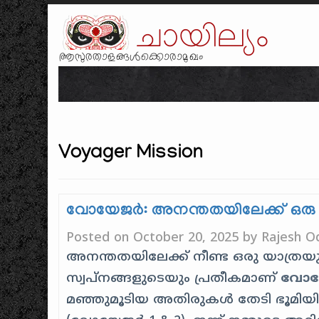
ചായില്യം
ആസുരതാളങ്ങൾക്കൊരാമുഖം
Voyager Mission
വോയേജർ: അനന്തതയിലേക്ക് ഒരു 
Posted on
October 20, 2025
by
Rajesh O
അനന്തതയിലേക്ക് നീണ്ട ഒരു യാത്രയ
സ്വപ്നങ്ങളുടെയും പ്രതീകമാണ്
വോയേ
മഞ്ഞുമൂടിയ അതിരുകൾ തേടി ഭൂമിയിൽ