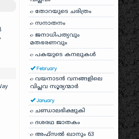
തോറയുടെ ചരിത്രം
സനാതനം
ു
ജനാധിപത്യവും
ം
മതഭരണവും
പകയുടെ കനലുകൾ
February
വയനാടൻ വനങ്ങളിലെ
Way
വിപ്ലവ സൂര്യന്മാർ
January
ചണ്ഡാലഭിക്ഷുകി
ദശരഥ ജാതകം
അഫ്സൽ ഖാനും 63