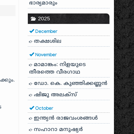
ഭാര്യമാരും
2025
December
തക്ഷശില
November
മാമാങ്കം: നിളയുടെ
തീരത്തെ വീരഗാഥ
്കും.
ഡോ. കെ. കുഞ്ഞിക്കണ്ണൻ
ഷിജു അലക്സ്
െ
October
ഇന്ത്യൻ രാജവംശങ്ങൾ
സഹാറാ മനുഷ്യർ