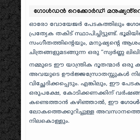
ഗോൾഡൻ റെക്കോർഡ്: മനുഷ്യൻ്
ഓരോ വോയേജർ പേടകത്തിലും
ഗോൾ
പ്രത്യേക തകിട് സ്ഥാപിച്ചിട്ടുണ്ട്. ഭൂ
സംഗീതത്തിൻ്റെയും, മനുഷ്യൻ്റെ ആശ
ചിത്രങ്ങളുമടങ്ങുന്ന ഒരു “സ്വർണ്ണ ലിഖ
നമ്മുടെ ഈ യാന്ത്രിക ദൂതന്മാർ ഒര
അവയുടെ ഊർജ്ജസ്രോതസ്സുകൾ നിലച്ച്
വിച്ഛേദിക്കപ്പെടും. എങ്കിലും, ഈ പേട
ഒരുപക്ഷേ, കോടിക്കണക്കിന് വർഷങ
കണ്ടെത്താൻ കഴിഞ്ഞാൽ, ഈ
ഗോൾഡ
ലോകത്തെക്കുറിച്ചുള്ള അവസാനത്തെ
നിലകൊള്ളും.