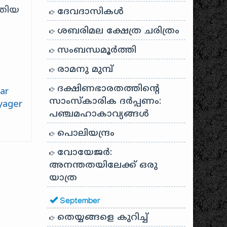
ുതിയ
ദേവദാസികൾ
ശബരിമല ക്ഷേത്ര ചരിത്രം
സംബന്ധമൂർത്തി
രാമനു മുമ്പ്
ദക്ഷിണഭാരതത്തിൻ്റെ
lar
സാംസ്കാരിക ദർപ്പണം:
yager
പഞ്ചമഹാകാവ്യങ്ങൾ
പൊലിയന്ദ്രം
വോയേജർ:
അനന്തതയിലേക്ക് ഒരു
യാത്ര
September
തെയ്യങ്ങളെ കുറിച്ച്