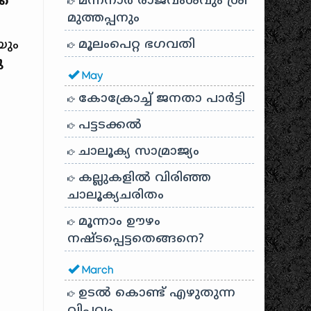
മന്നനാർ രാജവംശവും ശ്രീ
ക്
മുത്തപ്പനും
മൂലംപെറ്റ ഭഗവതി
യും
ു
May
കോക്രോച്ച് ജനതാ പാർട്ടി
പട്ടടക്കൽ
ചാലൂക്യ സാമ്രാജ്യം
കല്ലുകളിൽ വിരിഞ്ഞ
ചാലൂക്യചരിതം
മൂന്നാം ഊഴം
നഷ്ടപ്പെട്ടതെങ്ങനെ?
March
ഉടൽ കൊണ്ട് എഴുതുന്ന
വിപ്ലവം