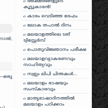
അക്ഷരങ്ങളുടെ
കൂട്ടുകാരൻ!
കാരം വെടിഞ്ഞ രേഫം
ലോക തപാൽ ദിനം
മലയാളത്തിലെ ടങ്
്നാൽ,
ട്വിസ്റ്റേർസ്
പൊതുവിജ്ഞാനം പരീക്ഷ
മലയാളവ്യാകരണവും
സാഹിത്യവും
സ്വല്പം ലിപി ചിന്തകൾ…
്—
ഒരു
മലയാളം ഭാഷയും
സംസ്കാരവും
മാതൃഭാഷാദിനത്തിൽ
മലയാളം പഠിക്കാം