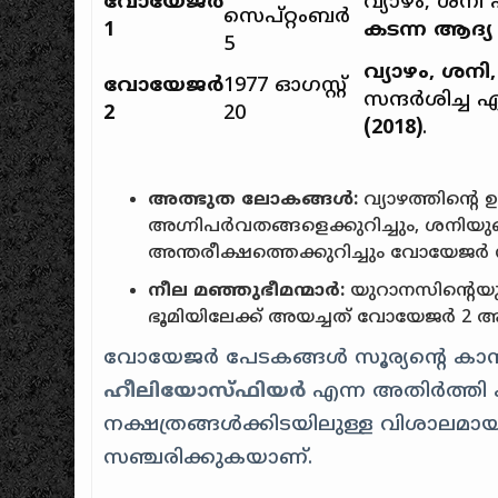
വോയേജർ
വ്യാഴം, ശന
സെപ്റ്റംബർ
1
കടന്ന ആദ്യ
5
വ്യാഴം, ശനി
വോയേജർ
1977 ഓഗസ്റ്റ്
സന്ദർശിച്ച
2
20
(2018)
.
അത്ഭുത ലോകങ്ങൾ:
വ്യാഴത്തിൻ്റ
അഗ്നിപർവതങ്ങളെക്കുറിച്ചും, ശനിയ
അന്തരീക്ഷത്തെക്കുറിച്ചും വോയേജർ 
നീല മഞ്ഞുഭീമന്മാർ:
യുറാനസിൻ്റെയും
ഭൂമിയിലേക്ക് അയച്ചത് വോയേജർ 2 
വോയേജർ പേടകങ്ങൾ സൂര്യൻ്റെ കാന്
ഹീലിയോസ്ഫിയർ
എന്ന അതിർത്തി കട
നക്ഷത്രങ്ങൾക്കിടയിലുള്ള വിശാലമായ ശ
സഞ്ചരിക്കുകയാണ്.