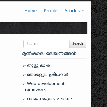
Home
Profile
Articles
Search for
Search
മുൻകാല ലേഖനങ്ങൾ
തുളു ഭാഷ
ഞാറ്റ്യേല ശ്രീധരൻ
Web development
framework
വായനയുടെ ലോകം!