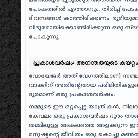
മണിക്കൂർ
എടുക്കും! അതായത്, നമ്മൾ
പേടകത്തിൽ എത്താനും, തിരിച്ച് പേട
ദിവസങ്ങൾ കാത്തിരിക്കണം. ഭൂമിയു
വിദൂരമായിക്കൊണ്ടിരിക്കുന്ന ഒരു സ്
പോകുന്നു.
പ്രകാശവർഷം: അനന്തതയുടെ കയറ്റ
വോയേജർ അതിവേഗത്തിലാണ് സഞ്ചരിക്
വാക്കിന് അതിൻ്റേതായ പരിമിതികളുണ്
ദൂരമാണ്
ഒരു പ്രകാശവർഷം
.
നമ്മുടെ ഈ ഒറ്റപ്പെട്ട യാത്രികൻ, 
കേവലം ഒരു പ്രകാശവർഷം ദൂരം താ
തമ്മിലുള്ള അകലത്തെ അളക്കുന്ന ഈ ഭീ
മനുഷ്യൻ്റെ ജീവിതം ഒരു കൊച്ചു മ