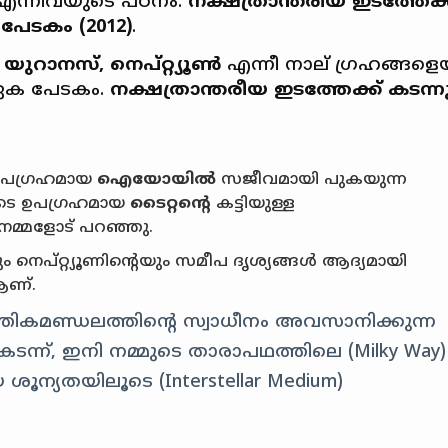
ി എന്നിവയുടെ പഠനം.
നക്ഷത്രാന്തരീയ ഇടത്തേക്
 പേടകം (2012)
.
, യുറാനസ്, നെപ്റ്റ്യൂൺ
എന്നീ നാല് ഗ്രഹങ്ങളെ
 ഏക പേടകം.
നക്ഷത്രാന്തരീയ ഇടത്തേക്ക് കടന്ന
െ ഉപഗ്രഹമായ
ഐയോയിൽ
സജീവമായി പുകയുന്ന
ുടെ ഉപഗ്രഹമായ
ടൈറ്റൻ്റെ
കട്ടിയുള്ള
നമ്മളോട് പറഞ്ഞു.
 നെപ്റ്റ്യൂണിൻ്റെയും സമീപ ദൃശ്യങ്ങൾ ആദ്യമായി
ആണ്.
തികമണ്ഡലത്തിൻ്റെ സ്വാധീനം അവസാനിക്കുന്ന
ന്ന്, ഇനി നമ്മുടെ താരാപഥത്തിലെ (Milky Way)
ൂന്യതയിലൂടെ (Interstellar Medium)