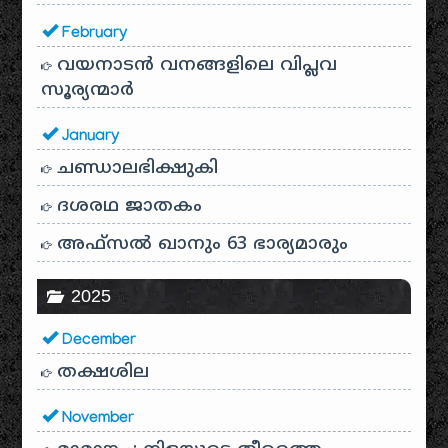
February
വയനാടൻ വനങ്ങളിലെ വിപ്ലവ
സൂര്യന്മാർ
January
ചണ്ഡാലഭിക്ഷുകി
ദശരഥ ജാതകം
അഫ്സൽ ഖാനും 63 ഭാര്യമാരും
2025
December
തക്ഷശില
November