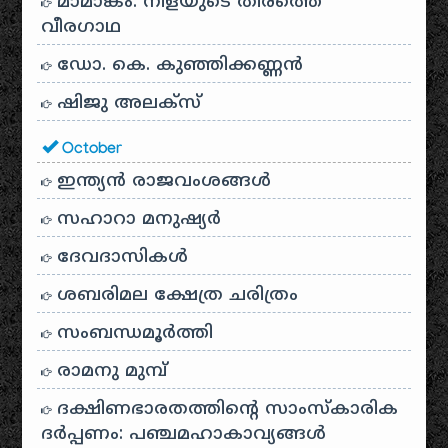
മാമാങ്കം: നിളയുടെ തീരത്തെ
വീരഗാഥ
ഡോ. കെ. കുഞ്ഞിക്കണ്ണൻ
ഷിജു അലക്സ്
October
ഇന്ത്യൻ രാജവംശങ്ങൾ
സഹാറാ മനുഷ്യർ
ദേവദാസികൾ
ശബരിമല ക്ഷേത്ര ചരിത്രം
സംബന്ധമൂർത്തി
രാമനു മുമ്പ്
ദക്ഷിണഭാരതത്തിൻ്റെ സാംസ്കാരിക
ദർപ്പണം: പഞ്ചമഹാകാവ്യങ്ങൾ