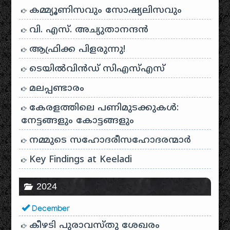
കമ്മ്യൂണിസവും സോഷ്യലിസവും
വി. എസ്. അച്യുതാനന്ദൻ
ആഫ്രിക്ക പിളരുന്നു!
ടെയിൽ‌വിൻഡ് സി‌എസ്‌എസ്
മലപ്പണ്ടാരം
കേരളത്തിലെ പണിമുടക്കുകൾ:
നേട്ടങ്ങളും കോട്ടങ്ങളും
നമ്മുടെ സഹോദരീസഹോദരന്മാർ
Key Findings at Keeladi
2024
December
കീഴടി പുരാവസ്തു ശേഖരം