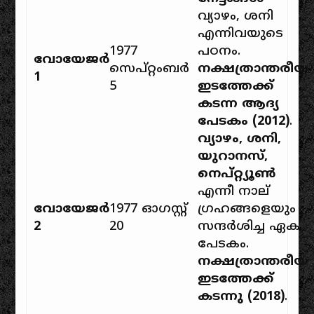
വ്യാഴം, ശനി
എന്നിവയുടെ
1977
പഠനം.
വോയേജർ
സെപ്റ്റംബർ
നക്ഷത്രാന്തരീയ
1
5
ഇടത്തേക്ക്
കടന്ന ആദ്യ
പേടകം (2012)
.
വ്യാഴം, ശനി,
യുറാനസ്,
നെപ്റ്റ്യൂൺ
എന്നീ നാല്
വോയേജർ
1977 ഓഗസ്റ്റ്
ഗ്രഹങ്ങളെയും
2
20
സന്ദർശിച്ച ഏക
പേടകം.
നക്ഷത്രാന്തരീയ
ഇടത്തേക്ക്
കടന്നു (2018)
.