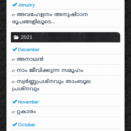
January
അവഹേളനം അനുഷ്ഠാന
രൂപങ്ങളിലൂടെ…
2021
December
അനാഥന്‍
നാം ജീവിക്കുന്ന സമൂഹം
സ്വര്‍ണ്ണപ്രശ്‌നവും താംബൂല
പ്രശ്‌നവും
November
റ്റകാരം
October