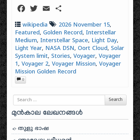
Facebook
Twitter
Email
Share
wikipedia
2026 November 15
,
Featured
,
Golden Record
,
Interstellar
Medium
,
Interstellar Space
,
Light Day
,
Light Year
,
NASA DSN
,
Oort Cloud
,
Solar
System limit
,
Stories
,
Voyager
,
Voyager
1
,
Voyager 2
,
Voyager Mission
,
Voyager
Mission Golden Record
0
Search for
Search
മുൻകാല ലേഖനങ്ങൾ
തുളു ഭാഷ