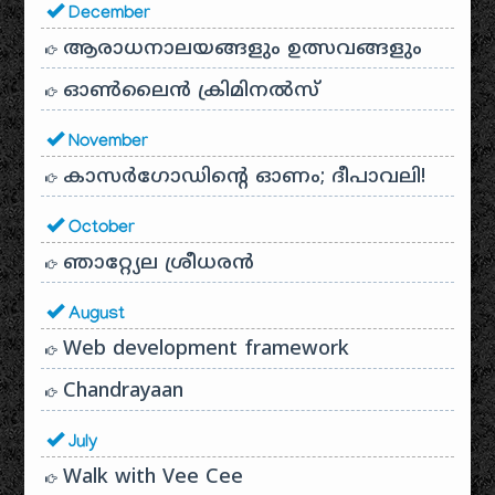
December
ആരാധനാലയങ്ങളും ഉത്സവങ്ങളും
ഓൺലൈൻ ക്രിമിനൽസ്
November
കാസർഗോഡിൻ്റെ ഓണം; ദീപാവലി!
October
ഞാറ്റ്യേല ശ്രീധരൻ
August
Web development framework
Chandrayaan
July
Walk with Vee Cee