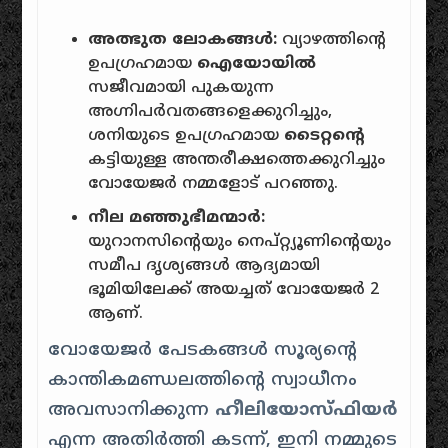
അത്ഭുത ലോകങ്ങൾ:
വ്യാഴത്തിൻ്റെ
ഉപഗ്രഹമായ
ഐയോയിൽ
സജീവമായി പുകയുന്ന
അഗ്നിപർവതങ്ങളെക്കുറിച്ചും,
ശനിയുടെ ഉപഗ്രഹമായ
ടൈറ്റൻ്റെ
കട്ടിയുള്ള അന്തരീക്ഷത്തെക്കുറിച്ചും
വോയേജർ നമ്മളോട് പറഞ്ഞു.
നീല മഞ്ഞുഭീമന്മാർ:
യുറാനസിൻ്റെയും നെപ്റ്റ്യൂണിൻ്റെയും
സമീപ ദൃശ്യങ്ങൾ ആദ്യമായി
ഭൂമിയിലേക്ക് അയച്ചത് വോയേജർ 2
ആണ്.
വോയേജർ പേടകങ്ങൾ സൂര്യൻ്റെ
കാന്തികമണ്ഡലത്തിൻ്റെ സ്വാധീനം
അവസാനിക്കുന്ന
ഹീലിയോസ്ഫിയർ
എന്ന അതിർത്തി കടന്ന്, ഇനി നമ്മുടെ