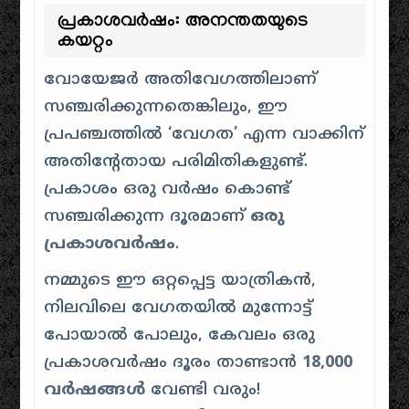
പ്രകാശവർഷം: അനന്തതയുടെ
കയറ്റം
വോയേജർ അതിവേഗത്തിലാണ്
സഞ്ചരിക്കുന്നതെങ്കിലും, ഈ
പ്രപഞ്ചത്തിൽ ‘വേഗത’ എന്ന വാക്കിന്
അതിൻ്റേതായ പരിമിതികളുണ്ട്.
പ്രകാശം ഒരു വർഷം കൊണ്ട്
സഞ്ചരിക്കുന്ന ദൂരമാണ്
ഒരു
പ്രകാശവർഷം
.
നമ്മുടെ ഈ ഒറ്റപ്പെട്ട യാത്രികൻ,
നിലവിലെ വേഗതയിൽ മുന്നോട്ട്
പോയാൽ പോലും, കേവലം ഒരു
പ്രകാശവർഷം ദൂരം താണ്ടാൻ
18,000
വർഷങ്ങൾ
വേണ്ടി വരും!