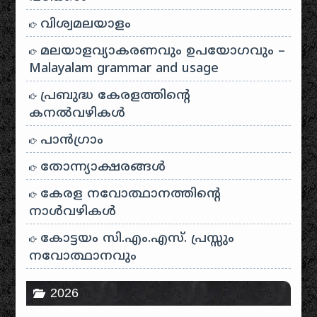
വിശ്വമലയാളം
മലയാളവ്യാകരണവും ഉപയോഗവും –
Malayalam grammar and usage
പ്രബുദ്ധ കേരളത്തിന്റെ
കനൽവഴികൾ
പാന്‍ഗ്രാം
തോന്ന്യാക്ഷരങ്ങള്‍
കേരള നവോത്ഥാനത്തിന്റെ
നാൾവഴികൾ
കോട്ടയം സി.എം.എസ്. പ്രസ്സും
നവോത്ഥാനവും
2026