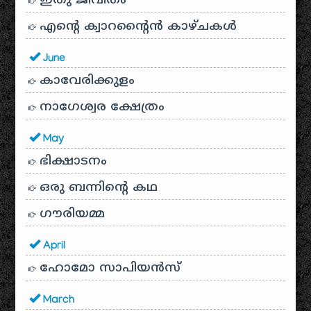
ഇതു ജീവിതം
എന്റെ ക്വാറന്റൈൻ കാഴ്ചകൾ
June
കാവേരിക്കുളം
നാഗേശ്വര ക്ഷേത്രം
May
ഭിക്ഷാടനം
ഒരു ബന്നിന്റെ കഥ
ഗൗരിയമ്മ
April
ഹോമോ സാപിയൻസ്
March