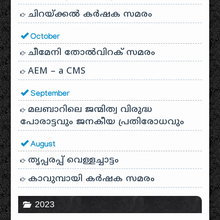
ചിറയ്ക്കൽ കർഷക സമരം
October
ചീമേനി തോൽവിറക് സമരം
AEM – a CMS
September
മലബാറിലെ ജന്മിത്വ വിരുദ്ധ
പോരാട്ടവും ജനകീയ പ്രതിരോധവും
August
തൃപ്പരപ്പ് വെള്ളച്ചാട്ടം
കാവുമ്പായി കർഷക സമരം
2023