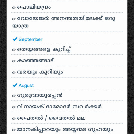
പൊലിയന്ദ്രം
വോയേജർ: അനന്തതയിലേക്ക് ഒരു
യാത്ര
September
തെയ്യങ്ങളെ കുറിച്ച്
കാഞ്ഞങ്ങാട്
വരയും കുറിയും
August
ഗുരുവായൂരപ്പൻ
വിനായക് ദാമോദർ സവർക്കർ
പൈതൽ / വൈതൽ മല
ജാനകിപ്പാറയും അയ്യന്മട ഗുഹയും