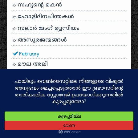
സഹ്യന്റെ മകൻ
ഹോളിദിനചിന്തകൾ
സലാർ ജംഗ് മ്യൂസിയം
അസുരജന്മങ്ങൾ
February
മൗല അലി
January
GOLCONDA FORT Hyderabad
ഗൊൽക്കൊണ്ട ഫോർട്ട്
ആന്ധ്ര ഭക്ഷണം
ഡാറ്റ സയൻസും ആർട്ടിഫിഷ്യൽ
ഇൻ്റലിജെൻസും