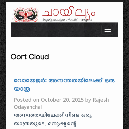
ചായില്യം
ആസുരതാളങ്ങൾക്കൊരാമുഖം
Skip to content
Toggle n
Oort Cloud
വോയേജർ: അനന്തതയിലേക്ക് ഒരു
യാത്ര
Posted on
October 20, 2025
by
Rajesh
Odayanchal
അനന്തതയിലേക്ക് നീണ്ട ഒരു
യാത്രയുടെ, മനുഷ്യൻ്റെ