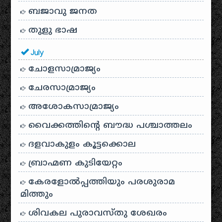
ബജാവു ജനത
തുളു ഭാഷ
July
ചോളസാമ്രാജ്യം
ചേരസാമ്രാജ്യം
അശോകസാമ്രാജ്യം
വൈക്കത്തിന്റെ ബൗദ്ധ പശ്ചാത്തലം
ദളവാകുളം കൂട്ടക്കൊല
ബ്രാഹ്മണ കുടിയേറ്റം
കേരളോൽപ്പത്തിയും പരശുരാമ
മിത്തും
ശിവകല പുരാവസ്തു ശേഖരം