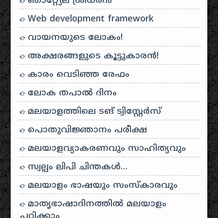
ഞാറ്റ്യേല ശ്രീധരൻ
Web development framework
വായനയുടെ ലോകം!
അക്ഷരങ്ങളുടെ കൂട്ടുകാരൻ!
കാരം വെടിഞ്ഞ രേഫം
ലോക തപാൽ ദിനം
മലയാളത്തിലെ ടങ് ട്വിസ്റ്റേർസ്
പൊതുവിജ്ഞാനം പരീക്ഷ
മലയാളവ്യാകരണവും സാഹിത്യവും
സ്വല്പം ലിപി ചിന്തകൾ…
മലയാളം ഭാഷയും സംസ്കാരവും
മാതൃഭാഷാദിനത്തിൽ മലയാളം
പഠിക്കാം