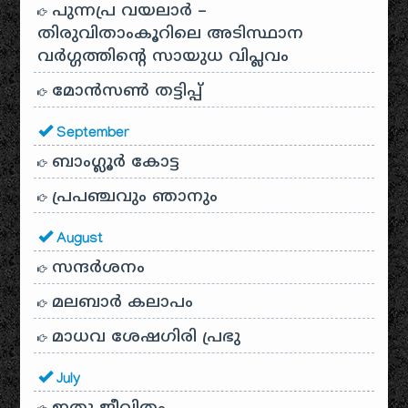
പുന്നപ്ര വയലാർ –
തിരുവിതാംകൂറിലെ അടിസ്ഥാന
വർഗ്ഗത്തിന്റെ സായുധ വിപ്ലവം
മോൻസൺ തട്ടിപ്പ്
September
ബാംഗ്ലൂർ കോട്ട
പ്രപഞ്ചവും ഞാനും
August
സന്ദര്‍ശനം
മലബാർ കലാപം
മാധവ ശേഷഗിരി പ്രഭു
July