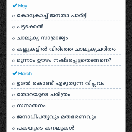
May
കോക്രോച്ച് ജനതാ പാർട്ടി
പട്ടടക്കൽ
ചാലൂക്യ സാമ്രാജ്യം
കല്ലുകളിൽ വിരിഞ്ഞ ചാലൂക്യചരിതം
മൂന്നാം ഊഴം നഷ്ടപ്പെട്ടതെങ്ങനെ?
March
ഉടൽ കൊണ്ട് എഴുതുന്ന വിപ്ലവം
തോറയുടെ ചരിത്രം
സനാതനം
ജനാധിപത്യവും മതഭരണവും
പകയുടെ കനലുകൾ