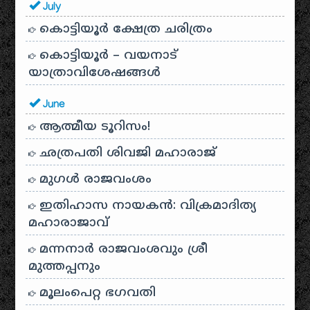
July
കൊട്ടിയൂർ ക്ഷേത്ര ചരിത്രം
കൊട്ടിയൂർ – വയനാട്
യാത്രാവിശേഷങ്ങൾ
June
ആത്മീയ ടൂറിസം!
ഛത്രപതി ശിവജി മഹാരാജ്
മുഗൾ രാജവംശം
ഇതിഹാസ നായകൻ: വിക്രമാദിത്യ
മഹാരാജാവ്
മന്നനാർ രാജവംശവും ശ്രീ
മുത്തപ്പനും
മൂലംപെറ്റ ഭഗവതി