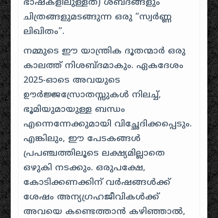
ഭാഷകളിലുള്ളത്) ശബ്ദങ്ങളും
ചിത്രങ്ങളുമടങ്ങുന്ന ഒരു “സ്വർണ്ണ
ലിഖിതം”.
നമ്മുടെ ഈ യാന്ത്രിക ദൂതന്മാർ ഒരു
കാലത്ത് നിശബ്ദമാകും. ഏകദേശം
2025-ഓടെ അവയുടെ
ഊർജ്ജസ്രോതസ്സുകൾ നിലച്ച്,
ഭൂമിയുമായുള്ള ബന്ധം
എന്നെന്നേക്കുമായി വിച്ഛേദിക്കപ്പെടും.
എങ്കിലും, ഈ പേടകങ്ങൾ
പ്രപഞ്ചത്തിലൂടെ ലക്ഷ്യമില്ലാതെ
ഒഴുകി നടക്കും. ഒരുപക്ഷേ,
കോടിക്കണക്കിന് വർഷങ്ങൾക്ക്
ശേഷം അന്യഗ്രഹജീവികൾക്ക്
അവയെ കണ്ടെത്താൻ കഴിഞ്ഞാൽ,