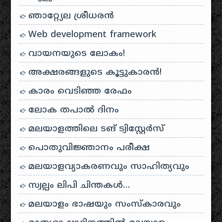
ഞാറ്റ്യേല ശ്രീധരൻ
Web development framework
വായനയുടെ ലോകം!
അക്ഷരങ്ങളുടെ കൂട്ടുകാരൻ!
കാരം വെടിഞ്ഞ രേഫം
ലോക തപാൽ ദിനം
മലയാളത്തിലെ ടങ് ട്വിസ്റ്റേർസ്
പൊതുവിജ്ഞാനം പരീക്ഷ
മലയാളവ്യാകരണവും സാഹിത്യവും
സ്വല്പം ലിപി ചിന്തകൾ…
മലയാളം ഭാഷയും സംസ്കാരവും