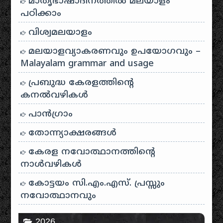
മാതൃഭാഷാദിനത്തിൽ മലയാളം
പഠിക്കാം
വിശ്വമലയാളം
മലയാളവ്യാകരണവും ഉപയോഗവും –
Malayalam grammar and usage
പ്രബുദ്ധ കേരളത്തിന്റെ
കനൽവഴികൾ
പാന്‍ഗ്രാം
തോന്ന്യാക്ഷരങ്ങള്‍
കേരള നവോത്ഥാനത്തിന്റെ
നാൾവഴികൾ
കോട്ടയം സി.എം.എസ്. പ്രസ്സും
നവോത്ഥാനവും
2026