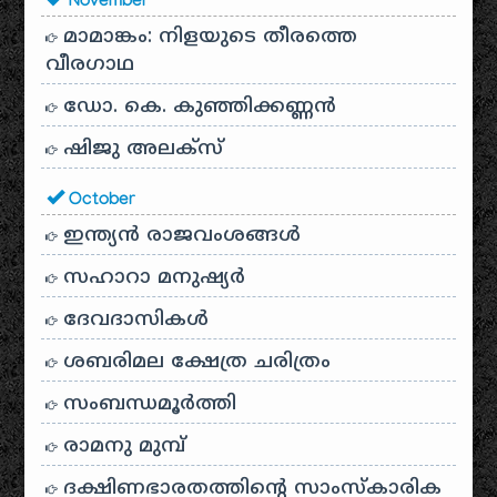
November
മാമാങ്കം: നിളയുടെ തീരത്തെ
വീരഗാഥ
ഡോ. കെ. കുഞ്ഞിക്കണ്ണൻ
ഷിജു അലക്സ്
October
ഇന്ത്യൻ രാജവംശങ്ങൾ
സഹാറാ മനുഷ്യർ
ദേവദാസികൾ
ശബരിമല ക്ഷേത്ര ചരിത്രം
സംബന്ധമൂർത്തി
രാമനു മുമ്പ്
ദക്ഷിണഭാരതത്തിൻ്റെ സാംസ്കാരിക