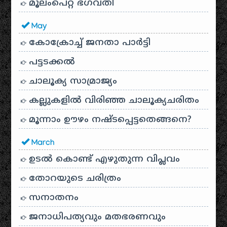
മൂലംപെറ്റ ഭഗവതി
May
കോക്രോച്ച് ജനതാ പാർട്ടി
പട്ടടക്കൽ
ചാലൂക്യ സാമ്രാജ്യം
കല്ലുകളിൽ വിരിഞ്ഞ ചാലൂക്യചരിതം
മൂന്നാം ഊഴം നഷ്ടപ്പെട്ടതെങ്ങനെ?
March
ഉടൽ കൊണ്ട് എഴുതുന്ന വിപ്ലവം
തോറയുടെ ചരിത്രം
സനാതനം
ജനാധിപത്യവും മതഭരണവും