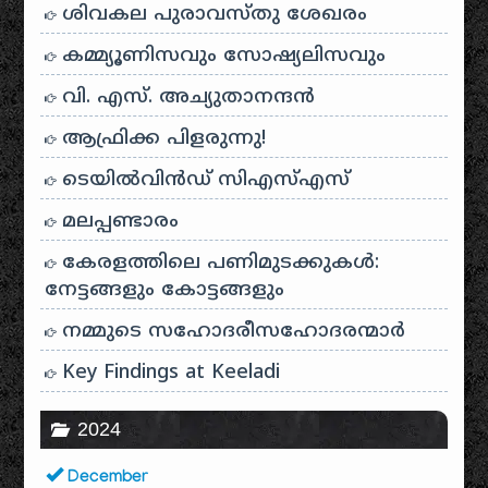
ശിവകല പുരാവസ്തു ശേഖരം
കമ്മ്യൂണിസവും സോഷ്യലിസവും
വി. എസ്. അച്യുതാനന്ദൻ
ആഫ്രിക്ക പിളരുന്നു!
ടെയിൽ‌വിൻഡ് സി‌എസ്‌എസ്
മലപ്പണ്ടാരം
കേരളത്തിലെ പണിമുടക്കുകൾ:
നേട്ടങ്ങളും കോട്ടങ്ങളും
നമ്മുടെ സഹോദരീസഹോദരന്മാർ
Key Findings at Keeladi
2024
December