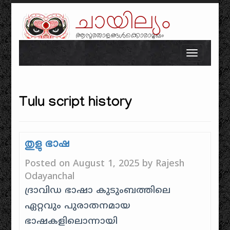
ചായില്യം
ആസുരതാളങ്ങൾക്കൊരാമുഖം
Skip to content
Toggle n
Tulu script history
തുളു ഭാഷ
Posted on
August 1, 2025
by
Rajesh
Odayanchal
ദ്രാവിഡ ഭാഷാ കുടുംബത്തിലെ
ഏറ്റവും പുരാതനമായ
ഭാഷകളിലൊന്നായി