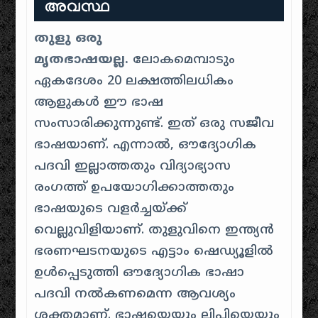
അവസ്ഥ
തുളു ഒരു
മൃതഭാഷയല്ല.
ലോകമെമ്പാടും
ഏകദേശം 20 ലക്ഷത്തിലധികം
ആളുകൾ ഈ ഭാഷ
സംസാരിക്കുന്നുണ്ട്
.
ഇത് ഒരു സജീവ
ഭാഷയാണ്. എന്നാൽ, ഔദ്യോഗിക
പദവി ഇല്ലാത്തതും വിദ്യാഭ്യാസ
രംഗത്ത് ഉപയോഗിക്കാത്തതും
ഭാഷയുടെ വളർച്ചയ്ക്ക്
വെല്ലുവിളിയാണ്. തുളുവിനെ ഇന്ത്യൻ
ഭരണഘടനയുടെ എട്ടാം ഷെഡ്യൂളിൽ
ഉൾപ്പെടുത്തി ഔദ്യോഗിക ഭാഷാ
പദവി നൽകണമെന്ന ആവശ്യം
ശക്തമാണ്. ഭാഷയെയും ലിപിയെയും