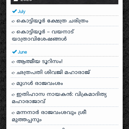
July
കൊട്ടിയൂർ ക്ഷേത്ര ചരിത്രം
കൊട്ടിയൂർ – വയനാട്
യാത്രാവിശേഷങ്ങൾ
June
ആത്മീയ ടൂറിസം!
ഛത്രപതി ശിവജി മഹാരാജ്
മുഗൾ രാജവംശം
ഇതിഹാസ നായകൻ: വിക്രമാദിത്യ
മഹാരാജാവ്
മന്നനാർ രാജവംശവും ശ്രീ
മുത്തപ്പനും