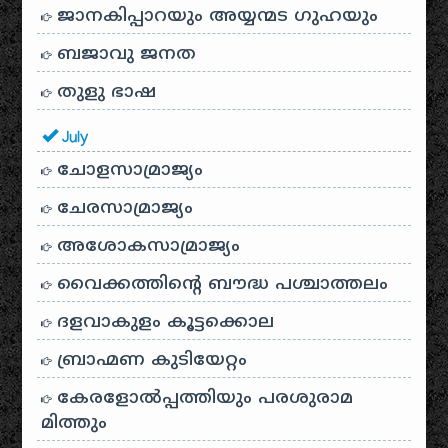
ജാനകിപ്പാറയും അയ്യന്മട ഗുഹയും
ബജാവു ജനത
തുളു ഭാഷ
July
ചോളസാമ്രാജ്യം
ചേരസാമ്രാജ്യം
അശോകസാമ്രാജ്യം
വൈക്കത്തിന്റെ ബൗദ്ധ പശ്ചാത്തലം
ദളവാകുളം കൂട്ടക്കൊല
ബ്രാഹ്മണ കുടിയേറ്റം
കേരളോൽപ്പത്തിയും പരശുരാമ
മിത്തും