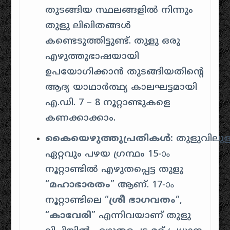
തുടങ്ങിയ സ്ഥലങ്ങളിൽ നിന്നും
തുളു ലിഖിതങ്ങൾ
കണ്ടെടുത്തിട്ടുണ്ട്
. തുളു ഒരു
എഴുത്തുഭാഷയായി
ഉപയോഗിക്കാൻ തുടങ്ങിയതിന്റെ
ആദ്യ യാഥാർത്ഥ്യ കാലഘട്ടമായി
എ.ഡി. 7 – 8 നൂറ്റാണ്ടുകളെ
കണക്കാക്കാം.
കൈയെഴുത്തുപ്രതികൾ:
തുളുവിലുള
ഏറ്റവും പഴയ ഗ്രന്ഥം 15-ാം
നൂറ്റാണ്ടിൽ എഴുതപ്പെട്ട തുളു
“
മഹാഭാരതം
” ആണ്
.
17-ാം
നൂറ്റാണ്ടിലെ “
ശ്രീ ഭാഗവതം
“,
“
കാവേരി
” എന്നിവയാണ് തുളു