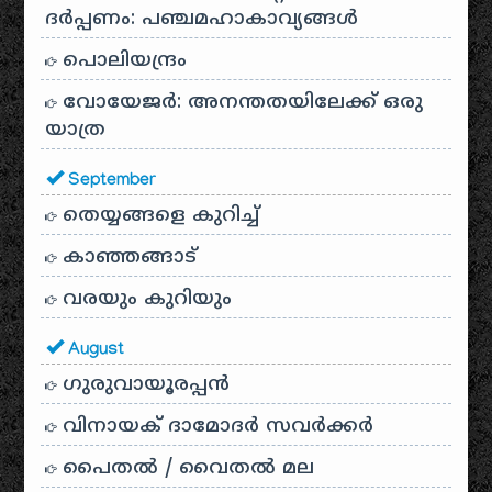
ദർപ്പണം: പഞ്ചമഹാകാവ്യങ്ങൾ
പൊലിയന്ദ്രം
വോയേജർ: അനന്തതയിലേക്ക് ഒരു
യാത്ര
September
തെയ്യങ്ങളെ കുറിച്ച്
കാഞ്ഞങ്ങാട്
വരയും കുറിയും
August
ഗുരുവായൂരപ്പൻ
വിനായക് ദാമോദർ സവർക്കർ
പൈതൽ / വൈതൽ മല