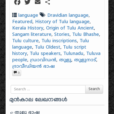
Facebook
Twitter
Email
Share
language
Dravidian language
,
Featured
,
History of Tulu language
,
Kerala History
,
Origin of Tulu Ancient
,
Sangam literature
,
Stories
,
Tulu Bhashe
,
Tulu culture
,
Tulu inscriptions
,
Tulu
language
,
Tulu Oldest
,
Tulu script
history
,
Tulu speakers
,
Tulunadu
,
Tuluva
people
,
ഡ്രാവിഡൻ
,
തുളു
,
തുളുനാട്
,
ദ്രാവീഡിയൻ ഭാഷ
0
Search for
Search
മുൻകാല ലേഖനങ്ങൾ
തുളു ഭാഷ