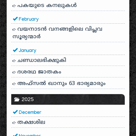
പകയുടെ കനലുകൾ
February
വയനാടൻ വനങ്ങളിലെ വിപ്ലവ
സൂര്യന്മാർ
January
ചണ്ഡാലഭിക്ഷുകി
ദശരഥ ജാതകം
അഫ്സൽ ഖാനും 63 ഭാര്യമാരും
2025
December
തക്ഷശില