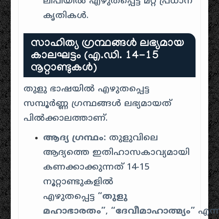
ലിപിയിൽ എഴുതപ്പെട്ട മറ്റ് പ്രധാന
കൃതികൾ
.
സാഹിത്യ ഗ്രന്ഥങ്ങൾ ലഭ്യമായ
കാലഘട്ടം (എ.ഡി. 14-15
നൂറ്റാണ്ടുകൾ)
തുളു ഭാഷയിൽ എഴുതപ്പെട്ട
സമ്പൂർണ്ണ ഗ്രന്ഥങ്ങൾ ലഭ്യമായത്
പിൽക്കാലത്താണ്.
ആദ്യ ഗ്രന്ഥം:
തുളുവിലെ
ആദ്യത്തെ ഇതിഹാസകാവ്യമായി
കണക്കാക്കുന്നത് 14-15
നൂറ്റാണ്ടുകളിൽ
എഴുതപ്പെട്ട
“തുളു
മഹാഭാരതം”
,
“ദേവീമാഹാത്മ്യം”
എന്