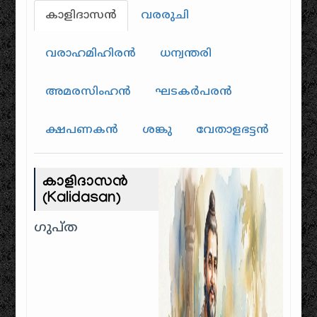
കാളിദാസൻ
വരരുചി
വരാഹമിഹിരൻ
ധന്വന്തരി
അമരസിംഹൻ
ഘടകർപരൻ
ക്ഷപണകൻ
ശങ്കു
വേതാളഭട്ടൻ
കാളിദാസൻ
(Kalidasan)
ഗുപ്ത