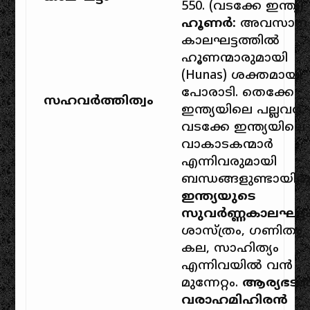
550. (വടക്കേ ഇന്ത്യ)
ഹൂണർ:
അവസാന
കാലഘട്ടത്തിൽ
ഹൂണന്മാരുമായി
(Hunas) ശക്തമായി
പോരാടി. തെക്കേ
സഹവർത്തിത്വം
ഇന്ത്യയിലെ പല്ലവർ,
വടക്കേ ഇന്ത്യയിലെ
വാകാടകന്മാർ
എന്നിവരുമായി
ബന്ധങ്ങളുണ്ടായിരുന
ഇന്ത്യയുടെ
സുവർണ്ണകാലഘട്ടം
ശാസ്ത്രം, ഗണിതം,
കല, സാഹിത്യം
എന്നിവയിൽ വൻ
മുന്നേറ്റം.
ആര്യഭടൻ
വരാഹമിഹിരൻ