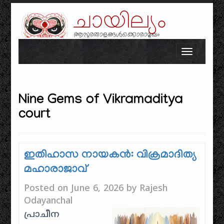
ചായില്യം
ആസുരതാളങ്ങൾക്കൊരാമുഖം
Skip to content
Toggle n
Nine Gems of Vikramaditya
court
ഇതിഹാസ നായകൻ: വിക്രമാദിത്യ
മഹാരാജാവ്
Posted on
June 6, 2026
by
Rajesh
Odayanchal
പ്രാചീന