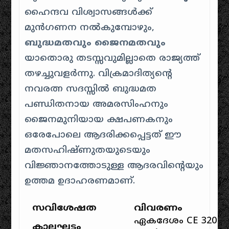
ഹൈന്ദവ വിശ്വാസങ്ങൾക്ക്
മുൻഗണന നൽകുമ്പോഴും,
ബുദ്ധമതവും ജൈനമതവും
യാതൊരു തടസ്സവുമില്ലാതെ രാജ്യത്ത്
തഴച്ചുവളർന്നു. വിക്രമാദിത്യന്റെ
നവരത്ന സദസ്സിൽ ബുദ്ധമത
പണ്ഡിതനായ അമരസിംഹനും
ജൈനമുനിയായ ക്ഷപണകനും
ഒരേപോലെ ആദരിക്കപ്പെട്ടത് ഈ
മതസഹിഷ്ണുതയുടെയും
വിജ്ഞാനത്തോടുള്ള ആദരവിന്റെയും
ഉത്തമ ഉദാഹരണമാണ്.
സവിശേഷത
വിവരണം
ഏകദേശം CE 320 – 
കാലഘട്ടം