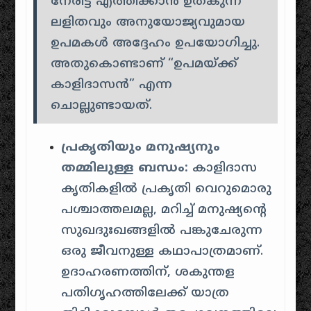
നേരിട്ട് എത്തിക്കാൻ ഉതകുന്ന
ലളിതവും അനുയോജ്യവുമായ
ഉപമകൾ അദ്ദേഹം ഉപയോഗിച്ചു.
അതുകൊണ്ടാണ് “ഉപമയ്ക്ക്
കാളിദാസൻ” എന്ന
ചൊല്ലുണ്ടായത്.
പ്രകൃതിയും മനുഷ്യനും
തമ്മിലുള്ള ബന്ധം:
കാളിദാസ
കൃതികളിൽ പ്രകൃതി വെറുമൊരു
പശ്ചാത്തലമല്ല, മറിച്ച് മനുഷ്യന്റെ
സുഖദുഃഖങ്ങളിൽ പങ്കുചേരുന്ന
ഒരു ജീവനുള്ള കഥാപാത്രമാണ്.
ഉദാഹരണത്തിന്, ശകുന്തള
പതിഗൃഹത്തിലേക്ക് യാത്ര