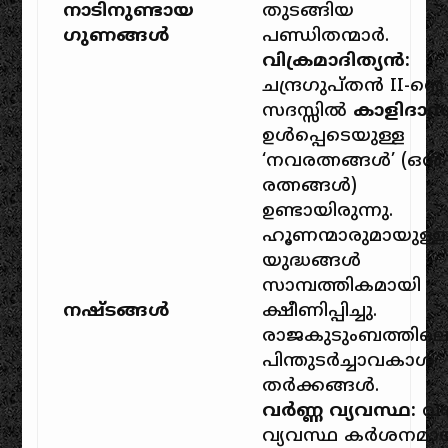
നാടിനുണ്ടായ
തുടങ്ങിയ
ഗുണങ്ങൾ
പണ്ഡിതന്മാർ.
വിക്രമാദിത്യൻ:
ചന്ദ്രഗുപ്തൻ II-ൻ്റെ
സദസ്സിൽ
കാളിദാ
ഉൾപ്പെടെയുള്ള
‘നവരത്നങ്ങൾ’ (ഒൻ
രത്നങ്ങൾ)
ഉണ്ടായിരുന്നു.
ഹൂണന്മാരുമായുള്ള
യുദ്ധങ്ങൾ
സാമ്പത്തികമായി
നഷ്ടങ്ങൾ
ക്ഷീണിപ്പിച്ചു.
രാജകുടുംബത്തില
പിന്തുടർച്ചാവകാശ
തർക്കങ്ങൾ.
വർണ്ണ വ്യവസ്ഥ:
വർ
വ്യവസ്ഥ കർശനമാ