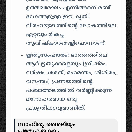
ഉത്തരമേഘം എന്നിങ്ങനെ രണ്ട്
ഭാഗങ്ങളുള്ള ഈ കൃതി
വിരഹദുഃഖത്തിന്റെ ലോകത്തിലെ
ഏറ്റവും മികച്ച
ആവിഷ്കാരങ്ങളിലൊന്നാണ്.
ഋതുസംഹാരം:
ഭാരതത്തിലെ
ആറ് ഋതുക്കളെയും (ഗ്രീഷ്മം,
വർഷം, ശരത്, ഹേമന്തം, ശിശിരം,
വസന്തം) പ്രണയത്തിന്റെ
പശ്ചാത്തലത്തിൽ വർണ്ണിക്കുന്ന
മനോഹരമായ ഒരു
പ്രകൃതികാവ്യമാണിത്.
സാഹിത്യ ശൈലിയും
പ്രത്യേകതകളും