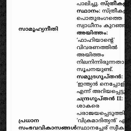
പാലിച്ചു.
സ്ത്രീകളു
സ്ഥാനം:
സ്ത്രീകളു
പൊതുരംഗത്തെ
സ്വാധീനം കുറഞ്ഞു.
സാമൂഹ്യനീതി
അയിത്തം:
‘ഫാഹിയാൻ്റെ’
വിവരണത്തിൽ
അയിത്തം
നിലനിന്നിരുന്നതായ
സൂചനയുണ്ട്.
സമുദ്രഗുപ്തൻ:
‘ഇന്ത്യൻ നെപ്പോളി
എന്ന് അറിയപ്പെട്ടു.
ചന്ദ്രഗുപ്തൻ II:
ശാകരെ
പരാജയപ്പെടുത്തി
പ്രധാന
‘വിക്രമാദിത്യൻ’ എന്
സംഭവവികാസങ്ങൾ
സ്ഥാനപ്പേര് സ്വീകരിച്