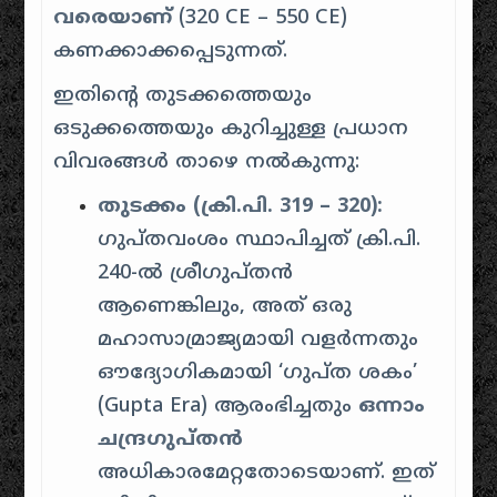
വരെയാണ്
(320 CE – 550 CE)
കണക്കാക്കപ്പെടുന്നത്.
ഇതിന്റെ തുടക്കത്തെയും
ഒടുക്കത്തെയും കുറിച്ചുള്ള പ്രധാന
വിവരങ്ങൾ താഴെ നൽകുന്നു:
തുടക്കം (ക്രി.പി. 319 – 320):
ഗുപ്തവംശം സ്ഥാപിച്ചത് ക്രി.പി.
240-ൽ ശ്രീഗുപ്തൻ
ആണെങ്കിലും, അത് ഒരു
മഹാസാമ്രാജ്യമായി വളർന്നതും
ഔദ്യോഗികമായി ‘ഗുപ്ത ശകം’
(Gupta Era) ആരംഭിച്ചതും
ഒന്നാം
ചന്ദ്രഗുപ്തൻ
അധികാരമേറ്റതോടെയാണ്. ഇത്