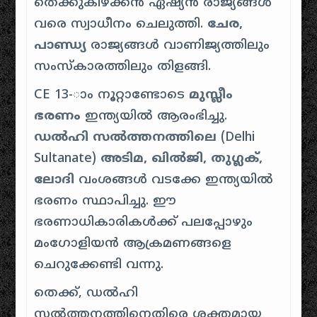
തെക്കുകിഴക്കൻ ഏഷ്യൻ രാജ്യങ്ങൾ
വരെ സ്വാധീനം ചെലുത്തി.
ചേര,
പാണ്ഡ്യ
രാജ്യങ്ങൾ വാണിജ്യത്തിലും
സംസ്കാരത്തിലും തിളങ്ങി.
CE 13-ാം നൂറ്റാണ്ടോടെ
മുസ്ലീം
ഭരണം
ഇന്ത്യയിൽ ആരംഭിച്ചു.
ഡൽഹി സൽത്തനത്തിലെ
(Delhi
Sultanate)
അടിമ, ഖിൽജി, തുഗ്ലക്,
ലോദി
വംശങ്ങൾ വടക്കേ ഇന്ത്യയിൽ
ഭരണം സ്ഥാപിച്ചു. ഈ
ഭരണാധികാരികൾക്ക് പലപ്പോഴും
മംഗോളിയൻ ആക്രമണങ്ങളെ
ചെറുക്കേണ്ടി വന്നു.
തെക്ക്, ഡൽഹി
സൽത്തനത്തിനെതിരെ ശക്തമായ