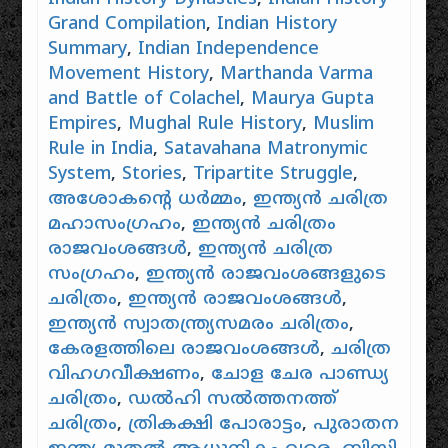
Grand Compilation
,
Indian History
Summary
,
Indian Independence
Movement History
,
Marthanda Varma
and Battle of Colachel
,
Maurya Gupta
Empires
,
Mughal Rule History
,
Muslim
Rule in India
,
Satavahana Matronymic
System
,
Stories
,
Tripartite Struggle
,
അശോകൻ്റെ ധർമ്മം
,
ഇന്ത്യൻ ചരിത്ര
മഹാസംഗ്രഹം
,
ഇന്ത്യൻ ചരിത്രം
രാജവംശങ്ങൾ
,
ഇന്ത്യൻ ചരിത്ര
സംഗ്രഹം
,
ഇന്ത്യൻ രാജവംശങ്ങളുടെ
ചരിത്രം
,
ഇന്ത്യൻ രാജവംശങ്ങൾ
,
ഇന്ത്യൻ സ്വാതന്ത്ര്യസമരം ചരിത്രം
,
കേരളത്തിലെ രാജവംശങ്ങൾ
,
ചരിത്ര
വിഹഗവീക്ഷണം
,
ചോള ചേര പാണ്ഡ്യ
ചരിത്രം
,
ഡൽഹി സൽത്തനത്ത്
ചരിത്രം
,
ത്രികക്ഷി പോരാട്ടം
,
പുരാതന