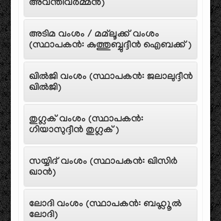
അവന്തിവർമ്മൻ)
അടിമ വംശം / മമ്‌ലൂക്ക് വംശം
(സ്ഥാപകൻ: കുത്തുബ്ബുദ്ദീൻ ഐബക്ക്)
ഖിൽജി വംശം (സ്ഥാപകൻ: ജലാലുദ്ദീൻ
ഖിൽജി)
തുഗ്ലക് വംശം (സ്ഥാപകൻ:
ഗിയാസുദ്ദീൻ തുഗ്ലക്)
സയ്യിദ് വംശം (സ്ഥാപകൻ: ഖിസിർ
ഖാൻ)
ലോദി വംശം (സ്ഥാപകൻ: ബഹ്ലൂൽ
ലോദി)