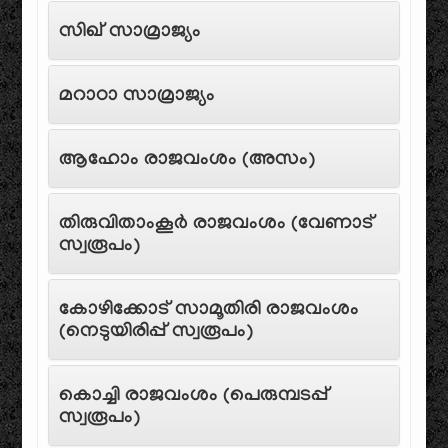
സിഖ് സാമ്രാജ്യം
മറാഠാ സാമ്രാജ്യം
ആഹോം രാജവംശം (അസം)
തിരുവിതാംകൂർ രാജവംശം (വേണാട്
സ്വരൂപം)
കോഴിക്കോട് സാമൂതിരി രാജവംശം
(നെടുയിരിപ്പ് സ്വരൂപം)
കൊച്ചി രാജവംശം (പെരുമ്പടപ്പ്
സ്വരൂപം)