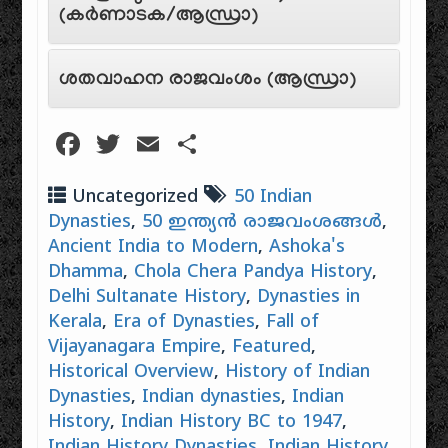
(കർണാടക/ആന്ധ്രാ)
ശതവാഹന രാജവംശം (ആന്ധ്രാ)
Facebook
Twitter
Email
Share
Uncategorized
50 Indian
Dynasties
,
50 ഇന്ത്യൻ രാജവംശങ്ങൾ
,
Ancient India to Modern
,
Ashoka's
Dhamma
,
Chola Chera Pandya History
,
Delhi Sultanate History
,
Dynasties in
Kerala
,
Era of Dynasties
,
Fall of
Vijayanagara Empire
,
Featured
,
Historical Overview
,
History of Indian
Dynasties
,
Indian dynasties
,
Indian
History
,
Indian History BC to 1947
,
Indian History Dynasties
,
Indian History