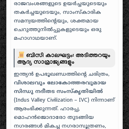
രാജവംശങ്ങളുടെ ഉയർച്ചയുടെയും
തകർച്ചയുടെയും, സാംസ്കാരിക
സമന്വയത്തിൻ്റെയും, ശക്തമായ
ചെറുത്തുനിൽപ്പുകളുടെയും ഒരു
മഹാഗാഥയാണ്.
ബിസി കാലഘട്ടം: അടിത്തറയും
ആദ്യ സാമ്രാജ്യങ്ങളും
ഇന്ത്യൻ ഉപഭൂഖണ്ഡത്തിൻ്റെ ചരിത്രം,
വിശാലവും ലോകോത്തരവുമായ
സിന്ധു നദീതട സംസ്കൃതിയിൽ
(Indus Valley Civilization – IVC) നിന്നാണ്
ആരംഭിക്കുന്നത്. ഹാരപ്പ,
മൊഹൻജൊദാരോ തുടങ്ങിയ
നഗരങ്ങൾ മികച്ച നഗരാസൂത്രണം,