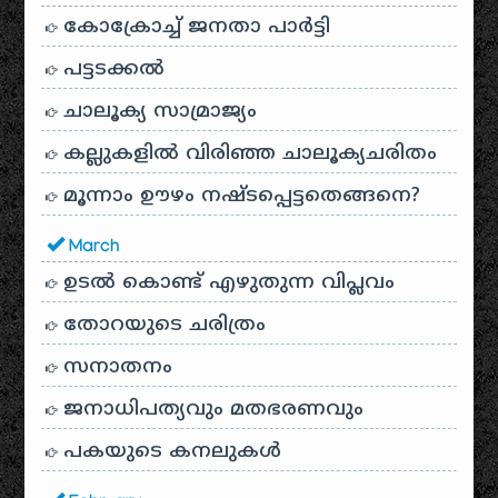
കോക്രോച്ച് ജനതാ പാർട്ടി
പട്ടടക്കൽ
ചാലൂക്യ സാമ്രാജ്യം
കല്ലുകളിൽ വിരിഞ്ഞ ചാലൂക്യചരിതം
മൂന്നാം ഊഴം നഷ്ടപ്പെട്ടതെങ്ങനെ?
March
ഉടൽ കൊണ്ട് എഴുതുന്ന വിപ്ലവം
തോറയുടെ ചരിത്രം
സനാതനം
ജനാധിപത്യവും മതഭരണവും
പകയുടെ കനലുകൾ