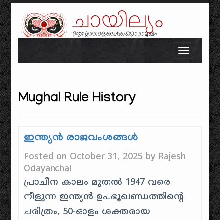
ചായില്യം
ആസുരതാളങ്ങൾക്കൊരാമുഖം
Skip to content
Toggle n
Mughal Rule History
ഇന്ത്യൻ രാജവംശങ്ങൾ
Posted on
October 31, 2025
by
Rajesh
Odayanchal
പ്രാചീന കാലം മുതൽ 1947 വരെ
നീളുന്ന ഇന്ത്യൻ ഉപഭൂഖണ്ഡത്തിൻ്റെ
ചരിത്രം, 50-ഓളം ശക്തരായ