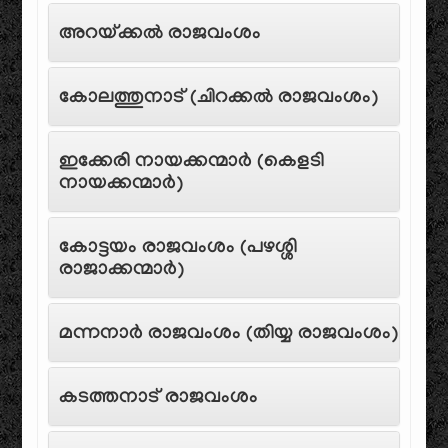
അറയ്ക്കൽ രാജവംശം
കോലത്തുനാട് (ചിറക്കൽ രാജവംശം)
ഇക്കേരി നായക്കന്മാർ (കെളടി
നായക്കന്മാർ)
കോട്ടയം രാജവംശം (പഴശ്ശി
രാജാക്കന്മാർ)
മന്നനാർ രാജവംശം (തിയ്യ രാജവംശം)
കടത്തനാട് രാജവംശം