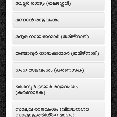
വേളൂർ രാജ്യം (തലശ്ശേരി)
മന്നാൻ രാജവംശം
മധുര നായക്കന്മാർ (തമിഴ്‌നാട്)
തഞ്ചാവൂർ നായക്കന്മാർ (തമിഴ്‌നാട്)
ഗംഗ രാജവംശം (കർണാടക)
മൈസൂർ ഒടയർ രാജവംശം
(കർണാടക)
സാലുവ രാജവംശം (വിജയനഗര
സാമ്രാജ്യത്തിൻ്റെ ഭാഗം)