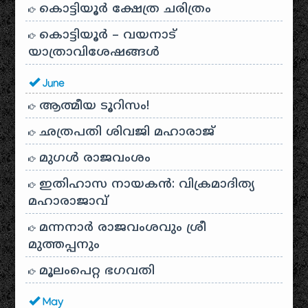
കൊട്ടിയൂർ ക്ഷേത്ര ചരിത്രം
കൊട്ടിയൂർ – വയനാട്
യാത്രാവിശേഷങ്ങൾ
June
ആത്മീയ ടൂറിസം!
ഛത്രപതി ശിവജി മഹാരാജ്
മുഗൾ രാജവംശം
ഇതിഹാസ നായകൻ: വിക്രമാദിത്യ
മഹാരാജാവ്
മന്നനാർ രാജവംശവും ശ്രീ
മുത്തപ്പനും
മൂലംപെറ്റ ഭഗവതി
May