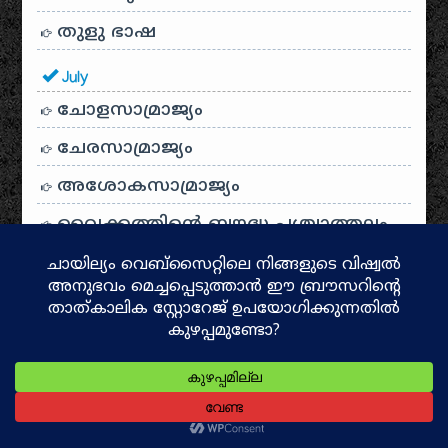
തുളു ഭാഷ
July
ചോളസാമ്രാജ്യം
ചേരസാമ്രാജ്യം
അശോകസാമ്രാജ്യം
വൈക്കത്തിന്റെ ബൗദ്ധ പശ്ചാത്തലം
ദളവാകുളം കൂട്ടക്കൊല
ബ്രാഹ്മണ കുടിയേറ്റം
കേരളോൽപ്പത്തിയും പരശുരാമ
മിത്തും
ശിവകല പുരാവസ്തു ശേഖരം
കമ്മ്യൂണിസവും സോഷ്യലിസവും