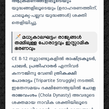
ആക്രമണങ്ങളിലൂടെയും
യുദ്ധങ്ങളിലൂടെയും (ഉദാഹരണത്തിന്,
ചാലൂക്യ-പല്ലവ യുദ്ധങ്ങൾ) ശക്തി
തെളിയിച്ചു.
മധ്യകാലഘട്ടം: രാജ്യങ്ങൾ
തമ്മിലുള്ള പോരാട്ടവും ഇസ്ലാമിക
ഭരണവും
CE 8-12 നൂറ്റാണ്ടുകളിൽ
രാഷ്ട്രകൂടർ,
പാലർ, പ്രതിഹാരർ
എന്നിവർ
കനൗജിനു വേണ്ടി
ത്രികക്ഷി
പോരാട്ടം
(Tripartite Struggle) നടത്തി.
ഇതേസമയം ദക്ഷിണേന്ത്യയിൽ
ചോള
രാജവംശം
(Chola Dynasty) അവരുടെ
ശക്തമായ നാവിക ശക്തിയിലൂടെ