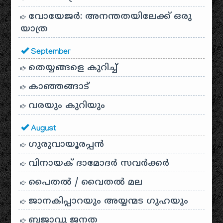
വോയേജർ: അനന്തതയിലേക്ക് ഒരു
യാത്ര
September
തെയ്യങ്ങളെ കുറിച്ച്
കാഞ്ഞങ്ങാട്
വരയും കുറിയും
August
ഗുരുവായൂരപ്പൻ
വിനായക് ദാമോദർ സവർക്കർ
പൈതൽ / വൈതൽ മല
ജാനകിപ്പാറയും അയ്യന്മട ഗുഹയും
ബജാവു ജനത