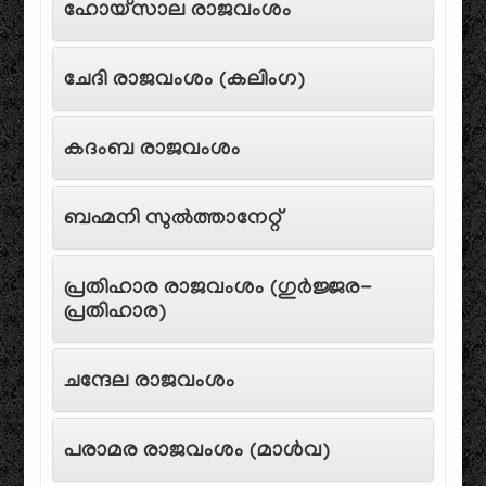
ഹോയ്‌സാല രാജവംശം
ചേദി രാജവംശം (കലിംഗ)
കദംബ രാജവംശം
ബഹ്മനി സുൽത്താനേറ്റ്
പ്രതിഹാര രാജവംശം (ഗുർജ്ജര-
പ്രതിഹാര)
ചന്ദേല രാജവംശം
പരാമര രാജവംശം (മാൾവ)