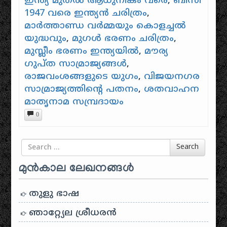
ഇന്ത്യ മുതൽ ആധുനികം വരെ
,
ബിസി
1947 വരെ ഇന്ത്യൻ ചരിത്രം
,
മാർത്താണ്ഡ വർമ്മയും കൊളച്ചൽ
യുദ്ധവും
,
മുഗൾ ഭരണം ചരിത്രം
,
മുസ്ലീം ഭരണം ഇന്ത്യയിൽ
,
മൗര്യ
ഗുപ്ത സാമ്രാജ്യങ്ങൾ
,
രാജവംശങ്ങളുടെ യുഗം
,
വിജയനഗര
സാമ്രാജ്യത്തിൻ്റെ പതനം
,
ശതവാഹന
മാതൃനാമ സമ്പ്രദായം
0
Search for
Search
മുൻകാല ലേഖനങ്ങൾ
തുളു ഭാഷ
ഞാറ്റ്യേല ശ്രീധരൻ