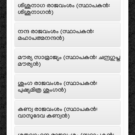
ശിശുനാഗ രാജവംശം (സ്ഥാപകൻ:
ശിശുനാഗൻ)
നന്ദ രാജവംശം (സ്ഥാപകൻ:
മഹാപത്മനന്ദൻ)
മൗര്യ സാമ്രാജ്യം (സ്ഥാപകൻ: ചന്ദ്രഗുപ്ത
മൗര്യൻ)
ശുംഗ രാജവംശം (സ്ഥാപകൻ:
പുഷ്യമിത്ര ശുംഗൻ)
കണ്വ രാജവംശം (സ്ഥാപകൻ:
വാസുദേവ കണ്വൻ)