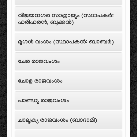
വിജയനഗര സാമ്രാജ്യം (സ്ഥാപകർ:
ഹരിഹരൻ, ബുക്കൻ)
മുഗൾ വംശം (സ്ഥാപകൻ: ബാബർ)
ചേര രാജവംശം
ചോള രാജവംശം
പാണ്ഡ്യ രാജവംശം
ചാലൂക്യ രാജവംശം (ബാദാമി)