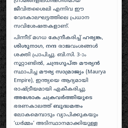
ഗ്രാമങ്ങളിലധിഷ്ഠിതമായ
ജീവിതശൈലി എന്നിവ ഈ
വേദകാലഘട്ടത്തിലെ പ്രധാന
സവിശേഷതകളാണ്.
പിന്നീട് മഗധ കേന്ദ്രീകരിച്ച്
ഹര്യങ്ക,
ശിശുനാഗ, നന്ദ
രാജവംശങ്ങൾ
ശക്തി പ്രാപിച്ചു. ബി.സി. 3-ാം
നൂറ്റാണ്ടിൽ,
ചന്ദ്രഗുപ്ത മൗര്യൻ
സ്ഥാപിച്ച
മൗര്യ സാമ്രാജ്യം
(Maurya
Empire), ഇന്ത്യയെ ആദ്യമായി
രാഷ്ട്രീയമായി ഏകീകരിച്ചു.
അശോക ചക്രവർത്തിയുടെ
ഭരണകാലത്ത്
ബുദ്ധമതം
ലോകമെമ്പാടും വ്യാപിക്കുകയും
‘ധർമ്മം’ അടിസ്ഥാനമാക്കിയുള്ള