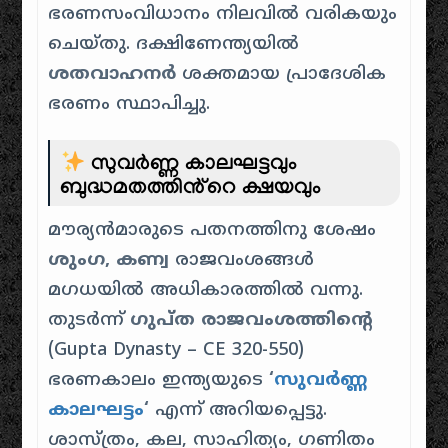
ഭരണസംവിധാനം നിലവിൽ വരികയും
ചെയ്തു. ദക്ഷിണേന്ത്യയിൽ
ശതവാഹനർ
ശക്തമായ പ്രാദേശിക
ഭരണം സ്ഥാപിച്ചു.
സുവർണ്ണ കാലഘട്ടവും
ബുദ്ധമതത്തിൻ്റെ ക്ഷയവും
മൗര്യൻമാരുടെ പതനത്തിനു ശേഷം
ശുംഗ, കണ്വ
രാജവംശങ്ങൾ
മഗധയിൽ അധികാരത്തിൽ വന്നു.
തുടർന്ന്
ഗുപ്ത രാജവംശത്തിൻ്റെ
(Gupta Dynasty – CE 320-550)
ഭരണകാലം ഇന്ത്യയുടെ
‘
സുവർണ്ണ
കാലഘട്ടം
‘
എന്ന് അറിയപ്പെട്ടു.
ശാസ്ത്രം, കല, സാഹിത്യം, ഗണിതം