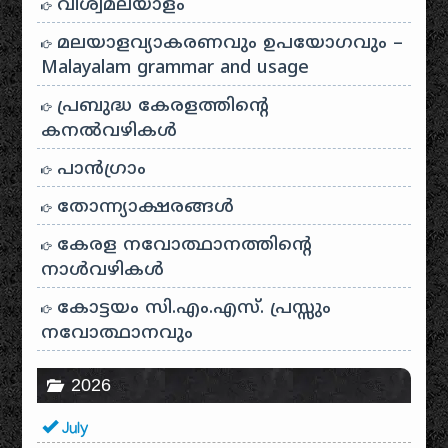
വിശ്വമലയാളം
മലയാളവ്യാകരണവും ഉപയോഗവും –
Malayalam grammar and usage
പ്രബുദ്ധ കേരളത്തിന്റെ
കനൽവഴികൾ
പാന്‍ഗ്രാം
തോന്ന്യാക്ഷരങ്ങള്‍
കേരള നവോത്ഥാനത്തിന്റെ
നാൾവഴികൾ
കോട്ടയം സി.എം.എസ്. പ്രസ്സും
നവോത്ഥാനവും
2026
July