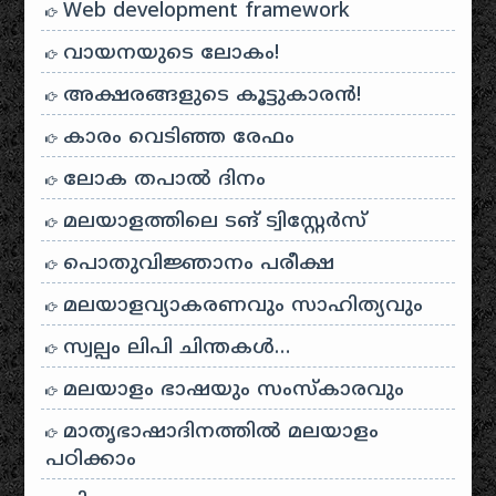
Web development framework
വായനയുടെ ലോകം!
അക്ഷരങ്ങളുടെ കൂട്ടുകാരൻ!
കാരം വെടിഞ്ഞ രേഫം
ലോക തപാൽ ദിനം
മലയാളത്തിലെ ടങ് ട്വിസ്റ്റേർസ്
പൊതുവിജ്ഞാനം പരീക്ഷ
മലയാളവ്യാകരണവും സാഹിത്യവും
സ്വല്പം ലിപി ചിന്തകൾ…
മലയാളം ഭാഷയും സംസ്കാരവും
മാതൃഭാഷാദിനത്തിൽ മലയാളം
പഠിക്കാം