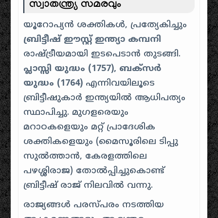
സ്വാതന്ത്ര്യ സമരവും
യൂറോപ്യൻ ശക്തികൾ, പ്രത്യേകിച്ചും
ബ്രിട്ടീഷ് ഈസ്റ്റ് ഇന്ത്യാ കമ്പനി
രാഷ്ട്രീയമായി ഇടപെടാൻ തുടങ്ങി.
പ്ലാസ്സി യുദ്ധം (1757), ബക്സർ
യുദ്ധം (1764)
എന്നിവയിലൂടെ
ബ്രിട്ടീഷുകാർ ഇന്ത്യയിൽ ആധിപത്യം
സ്ഥാപിച്ചു. മുഗളരെയും
മറാഠകളെയും മറ്റ് പ്രാദേശിക
ശക്തികളെയും (മൈസൂരിലെ ടിപ്പു
സുൽത്താൻ, കേരളത്തിലെ
പഴശ്ശിരാജ) തോൽപ്പിച്ചുകൊണ്ട്
ബ്രിട്ടീഷ് രാജ് നിലവിൽ വന്നു.
രാജ്യങ്ങൾ പരസ്പരം നടത്തിയ