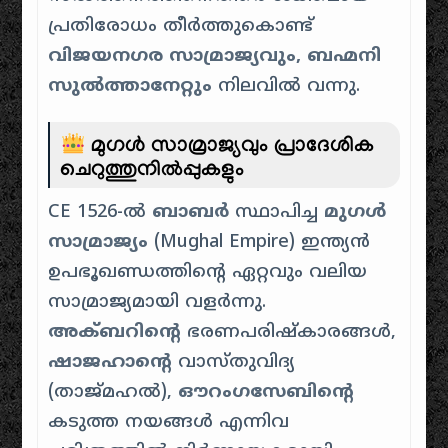
പ്രതിരോധം തീർത്തുകൊണ്ട്
വിജയനഗര സാമ്രാജ്യവും, ബഹ്മനി
സുൽത്താനേറ്റും
നിലവിൽ വന്നു.
മുഗൾ സാമ്രാജ്യവും പ്രാദേശിക
ചെറുത്തുനിൽപ്പുകളും
CE 1526-ൽ
ബാബർ
സ്ഥാപിച്ച
മുഗൾ
സാമ്രാജ്യം
(Mughal Empire) ഇന്ത്യൻ
ഉപഭൂഖണ്ഡത്തിൻ്റെ ഏറ്റവും വലിയ
സാമ്രാജ്യമായി വളർന്നു.
അക്ബറിൻ്റെ
ഭരണപരിഷ്കാരങ്ങൾ,
ഷാജഹാൻ്റെ
വാസ്തുവിദ്യ
(താജ്മഹൽ),
ഔറംഗസേബിൻ്റെ
കടുത്ത നയങ്ങൾ എന്നിവ