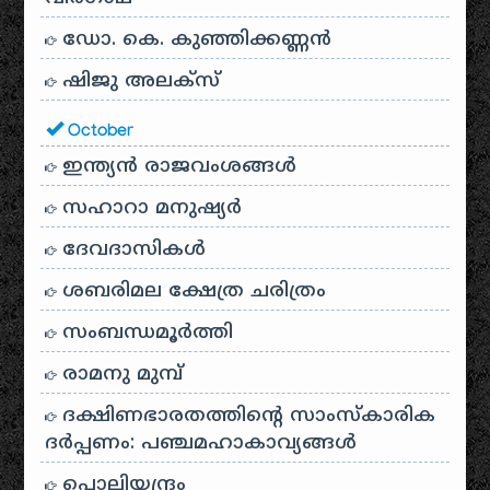
ഡോ. കെ. കുഞ്ഞിക്കണ്ണൻ
ഷിജു അലക്സ്
October
ഇന്ത്യൻ രാജവംശങ്ങൾ
സഹാറാ മനുഷ്യർ
ദേവദാസികൾ
ശബരിമല ക്ഷേത്ര ചരിത്രം
സംബന്ധമൂർത്തി
രാമനു മുമ്പ്
ദക്ഷിണഭാരതത്തിൻ്റെ സാംസ്കാരിക
ദർപ്പണം: പഞ്ചമഹാകാവ്യങ്ങൾ
പൊലിയന്ദ്രം