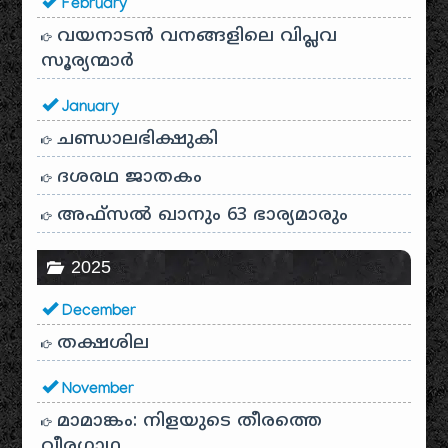
February
വയനാടൻ വനങ്ങളിലെ വിപ്ലവ
സൂര്യന്മാർ
January
ചണ്ഡാലഭിക്ഷുകി
ദശരഥ ജാതകം
അഫ്സൽ ഖാനും 63 ഭാര്യമാരും
2025
December
തക്ഷശില
November
മാമാങ്കം: നിളയുടെ തീരത്തെ
വീരഗാഥ