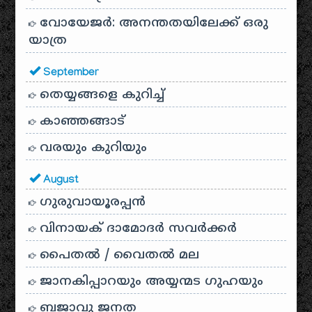
വോയേജർ: അനന്തതയിലേക്ക് ഒരു
യാത്ര
September
തെയ്യങ്ങളെ കുറിച്ച്
കാഞ്ഞങ്ങാട്
വരയും കുറിയും
August
ഗുരുവായൂരപ്പൻ
വിനായക് ദാമോദർ സവർക്കർ
പൈതൽ / വൈതൽ മല
ജാനകിപ്പാറയും അയ്യന്മട ഗുഹയും
ബജാവു ജനത