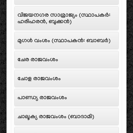
വിജയനഗര സാമ്രാജ്യം (സ്ഥാപകർ:
ഹരിഹരൻ, ബുക്കൻ)
മുഗൾ വംശം (സ്ഥാപകൻ: ബാബർ)
ചേര രാജവംശം
ചോള രാജവംശം
പാണ്ഡ്യ രാജവംശം
ചാലൂക്യ രാജവംശം (ബാദാമി)