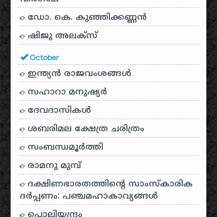
ഡോ. കെ. കുഞ്ഞിക്കണ്ണൻ
ഷിജു അലക്സ്
October
ഇന്ത്യൻ രാജവംശങ്ങൾ
സഹാറാ മനുഷ്യർ
ദേവദാസികൾ
ശബരിമല ക്ഷേത്ര ചരിത്രം
സംബന്ധമൂർത്തി
രാമനു മുമ്പ്
ദക്ഷിണഭാരതത്തിൻ്റെ സാംസ്കാരിക
ദർപ്പണം: പഞ്ചമഹാകാവ്യങ്ങൾ
പൊലിയന്ദ്രം