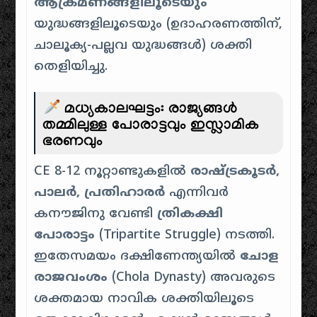
ആക്രമണങ്ങളിലൂടെയും
യുദ്ധങ്ങളിലൂടെയും (ഉദാഹരണത്തിന്,
ചാലൂക്യ-പല്ലവ യുദ്ധങ്ങൾ) ശക്തി
തെളിയിച്ചു.
മധ്യകാലഘട്ടം: രാജ്യങ്ങൾ
തമ്മിലുള്ള പോരാട്ടവും ഇസ്ലാമിക
ഭരണവും
CE 8-12 നൂറ്റാണ്ടുകളിൽ
രാഷ്ട്രകൂടർ,
പാലർ, പ്രതിഹാരർ
എന്നിവർ
കനൗജിനു വേണ്ടി
ത്രികക്ഷി
പോരാട്ടം
(Tripartite Struggle) നടത്തി.
ഇതേസമയം ദക്ഷിണേന്ത്യയിൽ
ചോള
രാജവംശം
(Chola Dynasty) അവരുടെ
ശക്തമായ നാവിക ശക്തിയിലൂടെ