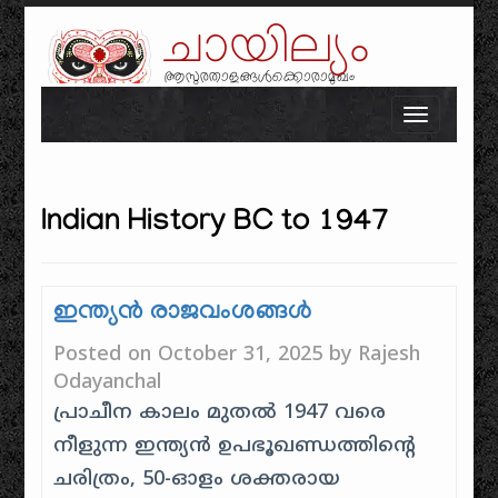
ചായില്യം
ആസുരതാളങ്ങൾക്കൊരാമുഖം
Skip to content
Toggle n
Indian History BC to 1947
ഇന്ത്യൻ രാജവംശങ്ങൾ
Posted on
October 31, 2025
by
Rajesh
Odayanchal
പ്രാചീന കാലം മുതൽ 1947 വരെ
നീളുന്ന ഇന്ത്യൻ ഉപഭൂഖണ്ഡത്തിൻ്റെ
ചരിത്രം, 50-ഓളം ശക്തരായ