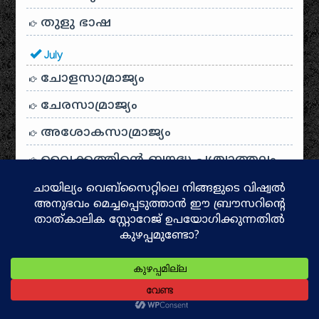
തുളു ഭാഷ
July
ചോളസാമ്രാജ്യം
ചേരസാമ്രാജ്യം
അശോകസാമ്രാജ്യം
വൈക്കത്തിന്റെ ബൗദ്ധ പശ്ചാത്തലം
ദളവാകുളം കൂട്ടക്കൊല
ബ്രാഹ്മണ കുടിയേറ്റം
കേരളോൽപ്പത്തിയും പരശുരാമ
മിത്തും
ശിവകല പുരാവസ്തു ശേഖരം
കമ്മ്യൂണിസവും സോഷ്യലിസവും