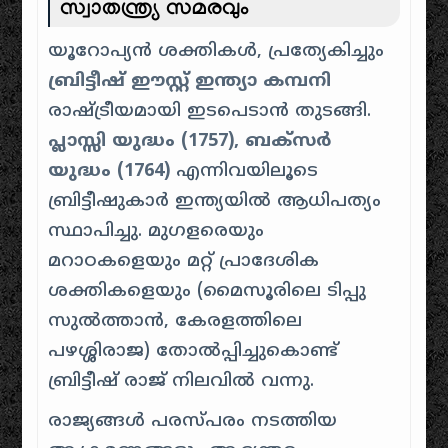
സ്വാതന്ത്ര്യ സമരവും
യൂറോപ്യൻ ശക്തികൾ, പ്രത്യേകിച്ചും
ബ്രിട്ടീഷ് ഈസ്റ്റ് ഇന്ത്യാ കമ്പനി
രാഷ്ട്രീയമായി ഇടപെടാൻ തുടങ്ങി.
പ്ലാസ്സി യുദ്ധം (1757), ബക്സർ
യുദ്ധം (1764)
എന്നിവയിലൂടെ
ബ്രിട്ടീഷുകാർ ഇന്ത്യയിൽ ആധിപത്യം
സ്ഥാപിച്ചു. മുഗളരെയും
മറാഠകളെയും മറ്റ് പ്രാദേശിക
ശക്തികളെയും (മൈസൂരിലെ ടിപ്പു
സുൽത്താൻ, കേരളത്തിലെ
പഴശ്ശിരാജ) തോൽപ്പിച്ചുകൊണ്ട്
ബ്രിട്ടീഷ് രാജ് നിലവിൽ വന്നു.
രാജ്യങ്ങൾ പരസ്പരം നടത്തിയ