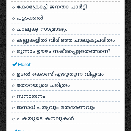
കോക്രോച്ച് ജനതാ പാർട്ടി
പട്ടടക്കൽ
ചാലൂക്യ സാമ്രാജ്യം
കല്ലുകളിൽ വിരിഞ്ഞ ചാലൂക്യചരിതം
മൂന്നാം ഊഴം നഷ്ടപ്പെട്ടതെങ്ങനെ?
March
ഉടൽ കൊണ്ട് എഴുതുന്ന വിപ്ലവം
തോറയുടെ ചരിത്രം
സനാതനം
ജനാധിപത്യവും മതഭരണവും
പകയുടെ കനലുകൾ