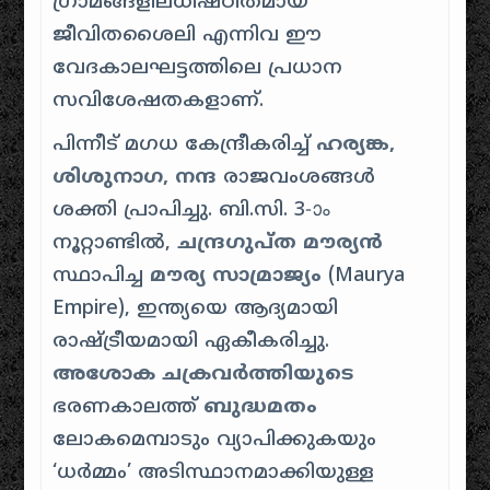
ഗ്രാമങ്ങളിലധിഷ്ഠിതമായ
ജീവിതശൈലി എന്നിവ ഈ
വേദകാലഘട്ടത്തിലെ പ്രധാന
സവിശേഷതകളാണ്.
പിന്നീട് മഗധ കേന്ദ്രീകരിച്ച്
ഹര്യങ്ക,
ശിശുനാഗ, നന്ദ
രാജവംശങ്ങൾ
ശക്തി പ്രാപിച്ചു. ബി.സി. 3-ാം
നൂറ്റാണ്ടിൽ,
ചന്ദ്രഗുപ്ത മൗര്യൻ
സ്ഥാപിച്ച
മൗര്യ സാമ്രാജ്യം
(Maurya
Empire), ഇന്ത്യയെ ആദ്യമായി
രാഷ്ട്രീയമായി ഏകീകരിച്ചു.
അശോക ചക്രവർത്തിയുടെ
ഭരണകാലത്ത്
ബുദ്ധമതം
ലോകമെമ്പാടും വ്യാപിക്കുകയും
‘ധർമ്മം’ അടിസ്ഥാനമാക്കിയുള്ള