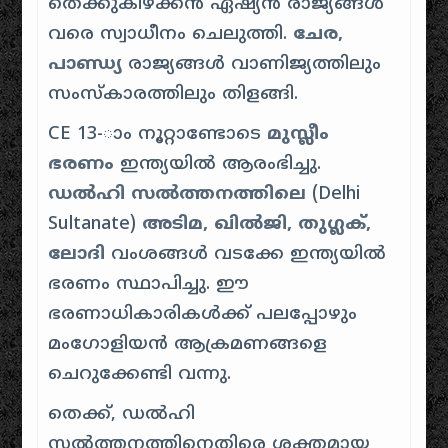
തെക്കുകിഴക്കൻ ഏഷ്യൻ രാജ്യങ്ങൾ
വരെ സ്വാധീനം ചെലുത്തി.
ചേര,
പാണ്ഡ്യ
രാജ്യങ്ങൾ വാണിജ്യത്തിലും
സംസ്കാരത്തിലും തിളങ്ങി.
CE 13-ാം നൂറ്റാണ്ടോടെ
മുസ്ലീം
ഭരണം
ഇന്ത്യയിൽ ആരംഭിച്ചു.
ഡൽഹി സൽത്തനത്തിലെ
(Delhi
Sultanate)
അടിമ, ഖിൽജി, തുഗ്ലക്,
ലോദി
വംശങ്ങൾ വടക്കേ ഇന്ത്യയിൽ
ഭരണം സ്ഥാപിച്ചു. ഈ
ഭരണാധികാരികൾക്ക് പലപ്പോഴും
മംഗോളിയൻ ആക്രമണങ്ങളെ
ചെറുക്കേണ്ടി വന്നു.
തെക്ക്, ഡൽഹി
സൽത്തനത്തിനെതിരെ ശക്തമായ