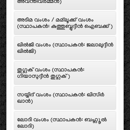
അവന്തിവർമ്മൻ)
അടിമ വംശം / മമ്‌ലൂക്ക് വംശം
(സ്ഥാപകൻ: കുത്തുബ്ബുദ്ദീൻ ഐബക്ക്)
ഖിൽജി വംശം (സ്ഥാപകൻ: ജലാലുദ്ദീൻ
ഖിൽജി)
തുഗ്ലക് വംശം (സ്ഥാപകൻ:
ഗിയാസുദ്ദീൻ തുഗ്ലക്)
സയ്യിദ് വംശം (സ്ഥാപകൻ: ഖിസിർ
ഖാൻ)
ലോദി വംശം (സ്ഥാപകൻ: ബഹ്ലൂൽ
ലോദി)