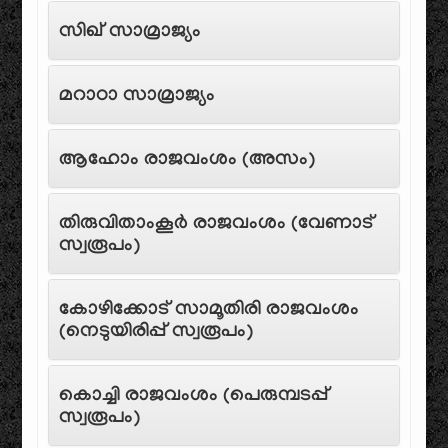
സിഖ് സാമ്രാജ്യം
മറാഠാ സാമ്രാജ്യം
ആഹോം രാജവംശം (അസം)
തിരുവിതാംകൂർ രാജവംശം (വേണാട്
സ്വരൂപം)
കോഴിക്കോട് സാമൂതിരി രാജവംശം
(നെടുയിരിപ്പ് സ്വരൂപം)
കൊച്ചി രാജവംശം (പെരുമ്പടപ്പ്
സ്വരൂപം)