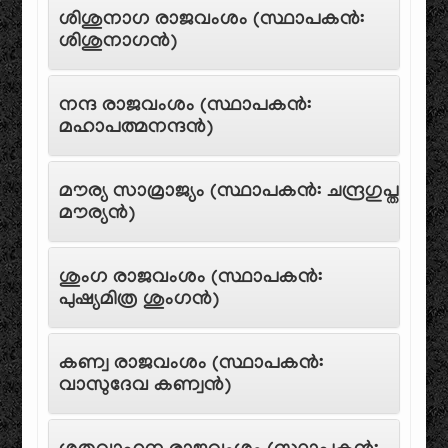
ശിശുനാഗ രാജവംശം (സ്ഥാപകൻ:
ശിശുനാഗൻ)
നന്ദ രാജവംശം (സ്ഥാപകൻ:
മഹാപത്മനന്ദൻ)
മൗര്യ സാമ്രാജ്യം (സ്ഥാപകൻ: ചന്ദ്രഗുപ്ത
മൗര്യൻ)
ശുംഗ രാജവംശം (സ്ഥാപകൻ:
പുഷ്യമിത്ര ശുംഗൻ)
കണ്വ രാജവംശം (സ്ഥാപകൻ:
വാസുദേവ കണ്വൻ)