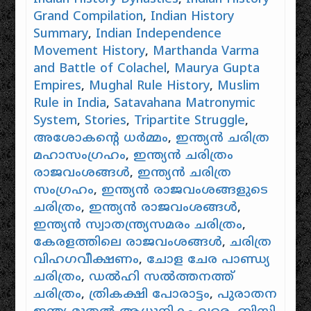
Grand Compilation
,
Indian History
Summary
,
Indian Independence
Movement History
,
Marthanda Varma
and Battle of Colachel
,
Maurya Gupta
Empires
,
Mughal Rule History
,
Muslim
Rule in India
,
Satavahana Matronymic
System
,
Stories
,
Tripartite Struggle
,
അശോകൻ്റെ ധർമ്മം
,
ഇന്ത്യൻ ചരിത്ര
മഹാസംഗ്രഹം
,
ഇന്ത്യൻ ചരിത്രം
രാജവംശങ്ങൾ
,
ഇന്ത്യൻ ചരിത്ര
സംഗ്രഹം
,
ഇന്ത്യൻ രാജവംശങ്ങളുടെ
ചരിത്രം
,
ഇന്ത്യൻ രാജവംശങ്ങൾ
,
ഇന്ത്യൻ സ്വാതന്ത്ര്യസമരം ചരിത്രം
,
കേരളത്തിലെ രാജവംശങ്ങൾ
,
ചരിത്ര
വിഹഗവീക്ഷണം
,
ചോള ചേര പാണ്ഡ്യ
ചരിത്രം
,
ഡൽഹി സൽത്തനത്ത്
ചരിത്രം
,
ത്രികക്ഷി പോരാട്ടം
,
പുരാതന