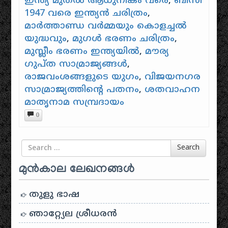
ഇന്ത്യ മുതൽ ആധുനികം വരെ
,
ബിസി
1947 വരെ ഇന്ത്യൻ ചരിത്രം
,
മാർത്താണ്ഡ വർമ്മയും കൊളച്ചൽ
യുദ്ധവും
,
മുഗൾ ഭരണം ചരിത്രം
,
മുസ്ലീം ഭരണം ഇന്ത്യയിൽ
,
മൗര്യ
ഗുപ്ത സാമ്രാജ്യങ്ങൾ
,
രാജവംശങ്ങളുടെ യുഗം
,
വിജയനഗര
സാമ്രാജ്യത്തിൻ്റെ പതനം
,
ശതവാഹന
മാതൃനാമ സമ്പ്രദായം
0
Search for
Search
മുൻകാല ലേഖനങ്ങൾ
തുളു ഭാഷ
ഞാറ്റ്യേല ശ്രീധരൻ