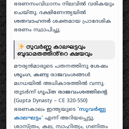
ഭരണസംവിധാനം നിലവിൽ വരികയും
ചെയ്തു. ദക്ഷിണേന്ത്യയിൽ
ശതവാഹനർ
ശക്തമായ പ്രാദേശിക
ഭരണം സ്ഥാപിച്ചു.
സുവർണ്ണ കാലഘട്ടവും
ബുദ്ധമതത്തിൻ്റെ ക്ഷയവും
മൗര്യൻമാരുടെ പതനത്തിനു ശേഷം
ശുംഗ, കണ്വ
രാജവംശങ്ങൾ
മഗധയിൽ അധികാരത്തിൽ വന്നു.
തുടർന്ന്
ഗുപ്ത രാജവംശത്തിൻ്റെ
(Gupta Dynasty – CE 320-550)
ഭരണകാലം ഇന്ത്യയുടെ
‘
സുവർണ്ണ
കാലഘട്ടം
‘
എന്ന് അറിയപ്പെട്ടു.
ശാസ്ത്രം, കല, സാഹിത്യം, ഗണിതം