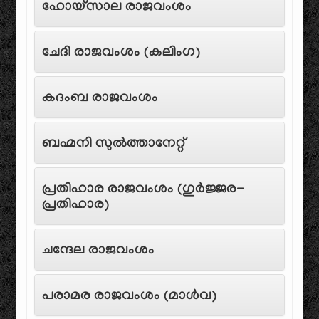
ഹോയ്‌സാല രാജവംശം
ചേദി രാജവംശം (കലിംഗ)
കദംബ രാജവംശം
ബഹ്മനി സുൽത്താനേറ്റ്
പ്രതിഹാര രാജവംശം (ഗുർജ്ജര-
പ്രതിഹാര)
ചന്ദേല രാജവംശം
പരാമര രാജവംശം (മാൾവ)