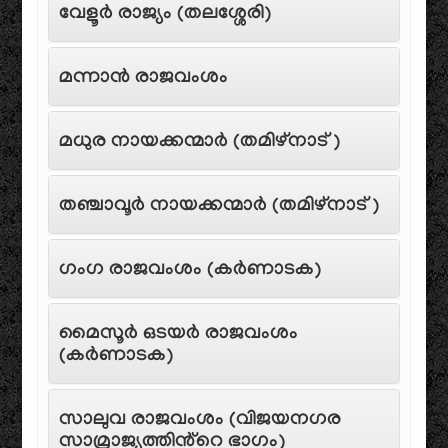
വേളൂർ രാജ്യം (തലശ്ശേരി)
മന്നാൻ രാജവംശം
മധുര നായക്കന്മാർ (തമിഴ്‌നാട്)
തഞ്ചാവൂർ നായക്കന്മാർ (തമിഴ്‌നാട്)
ഗംഗ രാജവംശം (കർണാടക)
മൈസൂർ ഒടയർ രാജവംശം
(കർണാടക)
സാലുവ രാജവംശം (വിജയനഗര
സാമ്രാജ്യത്തിൻ്റെ ഭാഗം)