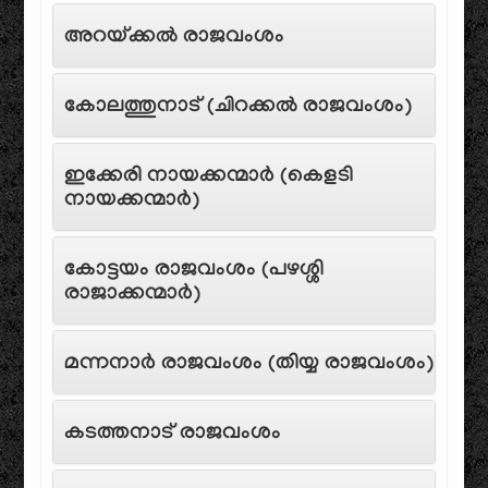
അറയ്ക്കൽ രാജവംശം
കോലത്തുനാട് (ചിറക്കൽ രാജവംശം)
ഇക്കേരി നായക്കന്മാർ (കെളടി
നായക്കന്മാർ)
കോട്ടയം രാജവംശം (പഴശ്ശി
രാജാക്കന്മാർ)
മന്നനാർ രാജവംശം (തിയ്യ രാജവംശം)
കടത്തനാട് രാജവംശം