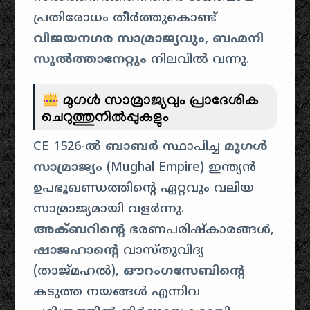
പ്രതിരോധം തീർത്തുകൊണ്ട്
വിജയനഗര സാമ്രാജ്യവും, ബഹ്മനി
സുൽത്താനേറ്റും
നിലവിൽ വന്നു.
മുഗൾ സാമ്രാജ്യവും പ്രാദേശിക
ചെറുത്തുനിൽപ്പുകളും
CE 1526-ൽ
ബാബർ
സ്ഥാപിച്ച
മുഗൾ
സാമ്രാജ്യം
(Mughal Empire) ഇന്ത്യൻ
ഉപഭൂഖണ്ഡത്തിൻ്റെ ഏറ്റവും വലിയ
സാമ്രാജ്യമായി വളർന്നു.
അക്ബറിൻ്റെ
ഭരണപരിഷ്കാരങ്ങൾ,
ഷാജഹാൻ്റെ
വാസ്തുവിദ്യ
(താജ്മഹൽ),
ഔറംഗസേബിൻ്റെ
കടുത്ത നയങ്ങൾ എന്നിവ