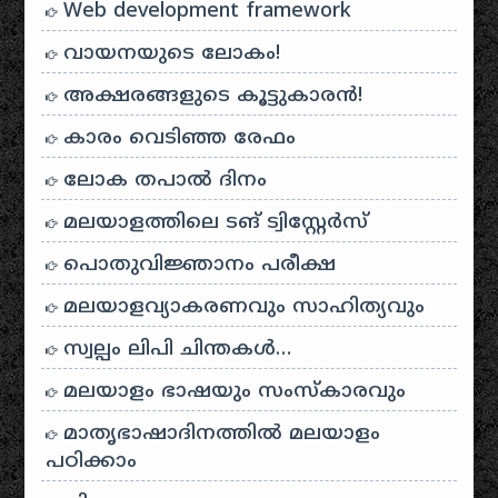
Web development framework
വായനയുടെ ലോകം!
അക്ഷരങ്ങളുടെ കൂട്ടുകാരൻ!
കാരം വെടിഞ്ഞ രേഫം
ലോക തപാൽ ദിനം
മലയാളത്തിലെ ടങ് ട്വിസ്റ്റേർസ്
പൊതുവിജ്ഞാനം പരീക്ഷ
മലയാളവ്യാകരണവും സാഹിത്യവും
സ്വല്പം ലിപി ചിന്തകൾ…
മലയാളം ഭാഷയും സംസ്കാരവും
മാതൃഭാഷാദിനത്തിൽ മലയാളം
പഠിക്കാം