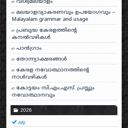
വിശ്വമലയാളം
മലയാളവ്യാകരണവും ഉപയോഗവും –
Malayalam grammar and usage
പ്രബുദ്ധ കേരളത്തിന്റെ
കനൽവഴികൾ
പാന്‍ഗ്രാം
തോന്ന്യാക്ഷരങ്ങള്‍
കേരള നവോത്ഥാനത്തിന്റെ
നാൾവഴികൾ
കോട്ടയം സി.എം.എസ്. പ്രസ്സും
നവോത്ഥാനവും
2026
July