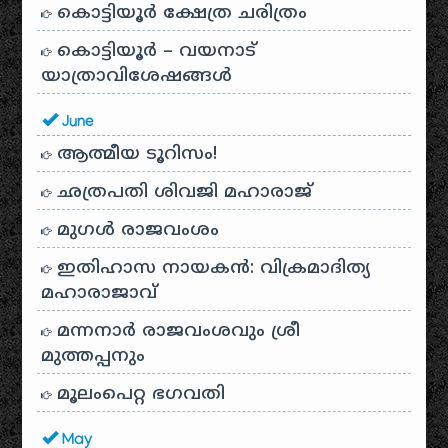
കൊട്ടിയൂർ ക്ഷേത്ര ചരിത്രം
കൊട്ടിയൂർ – വയനാട്
യാത്രാവിശേഷങ്ങൾ
June
ആത്മീയ ടൂറിസം!
ഛത്രപതി ശിവജി മഹാരാജ്
മുഗൾ രാജവംശം
ഇതിഹാസ നായകൻ: വിക്രമാദിത്യ
മഹാരാജാവ്
മന്നനാർ രാജവംശവും ശ്രീ
മുത്തപ്പനും
മൂലംപെറ്റ ഭഗവതി
May