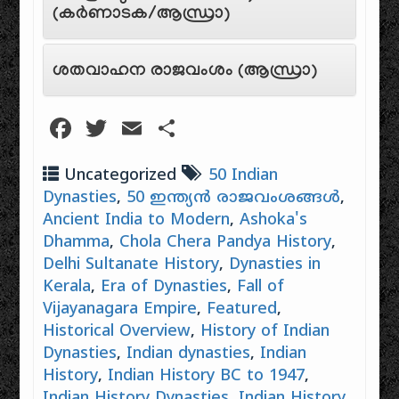
(കർണാടക/ആന്ധ്രാ)
ശതവാഹന രാജവംശം (ആന്ധ്രാ)
Facebook
Twitter
Email
Share
Uncategorized
50 Indian
Dynasties
,
50 ഇന്ത്യൻ രാജവംശങ്ങൾ
,
Ancient India to Modern
,
Ashoka's
Dhamma
,
Chola Chera Pandya History
,
Delhi Sultanate History
,
Dynasties in
Kerala
,
Era of Dynasties
,
Fall of
Vijayanagara Empire
,
Featured
,
Historical Overview
,
History of Indian
Dynasties
,
Indian dynasties
,
Indian
History
,
Indian History BC to 1947
,
Indian History Dynasties
,
Indian History