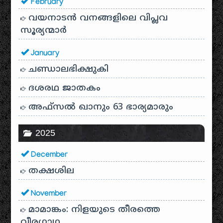
February
വയനാടൻ വനങ്ങളിലെ വിപ്ലവ
സൂര്യന്മാർ
January
ചണ്ഡാലഭിക്ഷുകി
ദശരഥ ജാതകം
അഫ്സൽ ഖാനും 63 ഭാര്യമാരും
2025
December
തക്ഷശില
November
മാമാങ്കം: നിളയുടെ തീരത്തെ
വീരഗാഥ