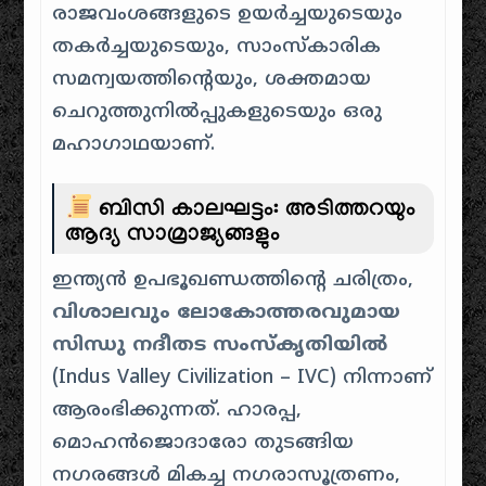
രാജവംശങ്ങളുടെ ഉയർച്ചയുടെയും
തകർച്ചയുടെയും, സാംസ്കാരിക
സമന്വയത്തിൻ്റെയും, ശക്തമായ
ചെറുത്തുനിൽപ്പുകളുടെയും ഒരു
മഹാഗാഥയാണ്.
ബിസി കാലഘട്ടം: അടിത്തറയും
ആദ്യ സാമ്രാജ്യങ്ങളും
ഇന്ത്യൻ ഉപഭൂഖണ്ഡത്തിൻ്റെ ചരിത്രം,
വിശാലവും ലോകോത്തരവുമായ
സിന്ധു നദീതട സംസ്കൃതിയിൽ
(Indus Valley Civilization – IVC) നിന്നാണ്
ആരംഭിക്കുന്നത്. ഹാരപ്പ,
മൊഹൻജൊദാരോ തുടങ്ങിയ
നഗരങ്ങൾ മികച്ച നഗരാസൂത്രണം,