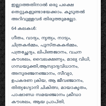
ഇല്ലാത്തതിനാൽ ഒരു പക്ഷെ
തെറ്റുകളുണ്ടായേക്കാം. കൂടുതൽ
അറിവുള്ളവർ തിരുത്തുമല്ലോ.
64 കലകൾ:
ഗീതം, വാദ്യം, നൃത്യം, നാട്യം,
ചിത്രകർമ്മം, പുസ്തകകർമ്മം,
പത്രച്ഛേദ്യം, ലിപിഞജാനം, വചന
കൗശലം, വൈലക്ഷണ്യം, മാല്യ വിധി,
ഗന്ധയുക്തി,ആസ്വാദ്യവിധാനം,
അനുരഞ്ജനഞ്ജാനം, സീവ്യo,
ഉപകരണ ക്രിയ, ആ ജീവഞ്ജാനം,
തിത്യഗ്യോനി ചികിത്സ, മായാകൃതം,
പാഷാണ്ഡ സമയഞ്ജാനം ക്രീഡാ
കൗശലം, ആയ പ്രാപ്തി,