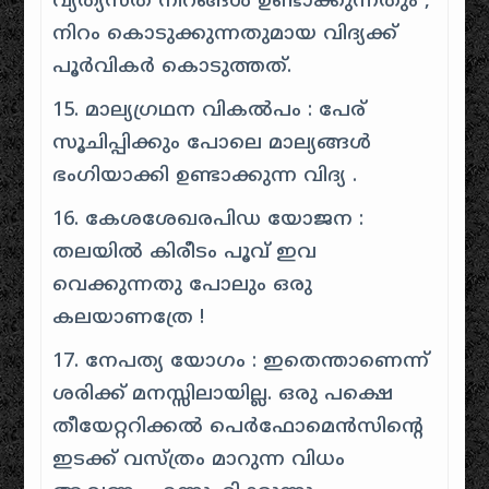
വ്യത്യസ്ത നിറങ്ങൾ ഉണ്ടാക്കുന്നതും ,
നിറം കൊടുക്കുന്നതുമായ വിദ്യക്ക്
പൂർവികർ കൊടുത്തത്.
15. മാല്യഗ്രഥന വികൽപം : പേര്
സൂചിപ്പിക്കും പോലെ മാല്യങ്ങൾ
ഭംഗിയാക്കി ഉണ്ടാക്കുന്ന വിദ്യ .
16. കേശശേഖരപിഡ യോജന :
തലയിൽ കിരീടം പൂവ് ഇവ
വെക്കുന്നതു പോലും ഒരു
കലയാണത്രേ !
17. നേപത്യ യോഗം : ഇതെന്താണെന്ന്
ശരിക്ക് മനസ്സിലായില്ല. ഒരു പക്ഷെ
തീയേറ്ററിക്കൽ പെർഫോമെൻസിൻ്റെ
ഇടക്ക് വസ്ത്രം മാറുന്ന വിധം