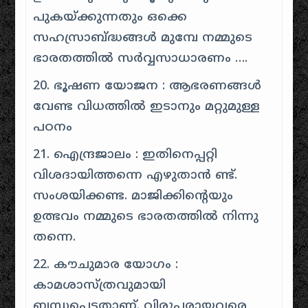
പുകയ്ക്കുന്നതും ഒക്കെ
സഹസ്രാബ്ദ്ധങ്ങൾ മുമ്പേ നമ്മുടെ
ഭാരതത്തിൽ സർവ്വസാധാരണം ….
20. ഭൂഷണ യോജന : ആഭരണങ്ങൾ
വേണ്ട വിധത്തിൽ ഇടാനും മറ്റുമുള്ള
പഠനം
21. ഐന്ദ്രജാലം : ഇതിനെപ്പറ്റി
വിശദായിത്തന്നെ എഴുതാൻ ണ്ട്.
സംശയിക്കണ്ട. മാജിക്കിൻ്റെയും
ഉത്ഭവം നമ്മുടെ ഭാരതത്തിൽ നിന്നു
തന്നെ.
22. കൗചുമാര യോഗം :
കാമശാസ്ത്രവുമായി
ബന്ധപ്പെട്ടതാണ്. വിരൂപരായവരെ