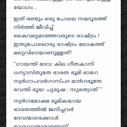
യോഗം .
ഇത് രണ്ടും ഒരു പോലെ സമദൂരത്ത്
നിർത്തി ജീവിച്ച്
കൈവല്യമടഞ്ഞവരുടെ രാഷ്ട്രം !
ഇതുപോലൊരു രാഷ്ട്രം ലോകത്ത്
മറ്റെവിടെയാണുള്ളത്?
“ഗായന്തി ദേവ: കില ഗീതകാനി
ധന്യാസ്തുതേ ഭാരത ഭൂമി ഭാഗേ
സ്വർഗാപവർഗാസ്പദ മാർഗഭൂതേ
ഭവന്തി ഭൂയ: പുരുഷ : സുരത്വാത് ”
സ്വർഗമോക്ഷ ഭൂമികയായ
ഭാരതത്തിൽ ജനിച്ചവർ
ദേവന്മാരെക്കാൾ
ഭാഗ്യവാന്മാരാണെന്ന്