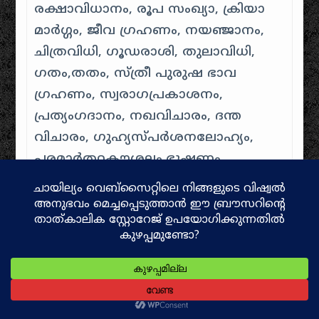
രക്ഷാവിധാനം, രൂപ സംഖ്യാ, ക്രിയാ
മാർഗ്ഗം, ജീവ ഗ്രഹണം, നയഞ്ജാനം,
ചിത്രവിധി, ഗൂഡരാശി, തുലാവിധി,
ഗതം,തതം, സ്ത്രീ പുരുഷ ഭാവ
ഗ്രഹണം, സ്വരാഗപ്രകാശനം,
പ്രത്യംഗദാനം, നഖവിചാരം, ദന്ത
വിചാരം, ഗുഹ്യസ്പർശനലോഹ്യം,
പരമാർത്ഥകൗശലം,ഭൂഷണം,
സമാനാർഥത, പ്രോത്സാഹനം, മൃദു
ക്രോധ പ്രവർണനം, ക്രൂദ്ധ പ്രസാദനം,
സപ്ത പരിത്യാഗം, പരമസ്വാപവിധി,
ഗുഹ്യഗ്രഹണം,സാശ്രുപാതനം, രമണ
വീക്ഷണം, സ്വയം ശപഥ
ക്രിയ,പ്രസ്ഥിതാനുഗമനം, പുനർ
നിരീക്ഷണം, ലഗ്നപരീക്ഷ, ലേഖം,