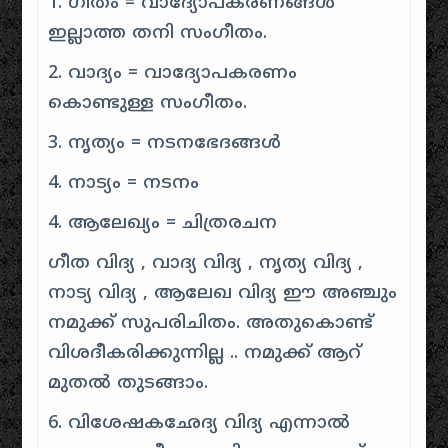
1. ഗീതം = വാദ്യോപകരണങ്ങൾ
ഇല്ലാത്ത തനി സംഗീതം.
2. വാദ്യം = വാദ്യോപകരണം
കൊണ്ടുള്ള സംഗീതം.
3. നൃത്യം = നടനഭേദങ്ങൾ
4. നാട്യം = നടനം
4. ആലേഖ്യം = ചിത്രരചന
ഗീത വിദ്യ , വാദ്യ വിദ്യ , നൃത്യ വിദ്യ ,
നാട്യ വിദ്യ , ആലേഖ വിദ്യ ഈ അഞ്ചും
നമുക്ക് സുപരിചിതം. അതുകൊണ്ട്
വിശദീകരിക്കുന്നില്ല .. നമുക്ക് ആറ്
മുതൽ തുടങ്ങാം.
6. വിശേഷകഛേദ്യ വിദ്യ എന്നാൽ