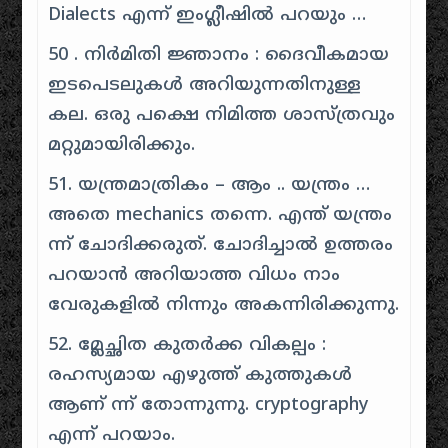
Dialects എന്ന് ഇംഗ്ലീഷിൽ പറയും …
50 . നിർമിതി ജ്ഞാനം : ദൈവീകമായ
ഇടപെടലുകൾ അറിയുന്നതിനുള്ള
കല. ഒരു പക്ഷെ നിമിത്ത ശാസ്ത്രവും
മറ്റുമായിരിക്കും.
51. യന്ത്രമാത്രികം – ആം .. യന്ത്രം …
അതെ mechanics തന്നെ. എന്ത് യന്ത്രം
ന്ന് ചോദിക്കരുത്. ചോദിച്ചാൽ ഉത്തരം
പറയാൻ അറിയാത്ത വിധം നാം
വേരുകളിൽ നിന്നും അകന്നിരിക്കുന്നു.
52. മ്ലേച്ഛിത കുതർക്ക വികല്പം :
രഹസ്യമായ എഴുത്ത് കുത്തുകൾ
ആണ് ന്ന് തോന്നുന്നു. cryptography
എന്ന് പറയാം.