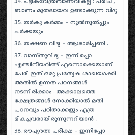
34. പട്ടികവേത്രബാണവികല്പ : പരിച ,
ബാണം മുതലായവ ഉണ്ടാക്കുന്ന വിദ്യ
35. തർകു കർമ്മം – നൂൽനൂൽപ്പും
ചർക്കയും
36. തക്ഷണ വിദ്യ – ആശാരിപ്പണി .
37. വാസ്തുവിദ്യ – ഇന്നിപ്പൊ
എഞ്ചിനീയറിങ്ങ് എന്നൊക്കെയാണ്
പേര്. ഇത് ഒരു പ്രത്യേക ശാഖയാക്കി
അതിൽ ഉന്നത പഠനങ്ങൾ
നടന്നിരിക്കാം . അക്കാലത്തെ
ക്ഷേത്രങ്ങൾ നോക്കിയാൽ മതി
പഠനവും പഠിതാക്കളും എത്ര
മികച്ചവരായിരുന്നുന്നറിയാൻ .
38. രൗപ്യരത്ന പരീക്ഷ – ഇന്നിപ്പോ