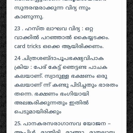
സുന്ദരന്മരാക്കുന്ന വിദ്യ ന്നും
കാണുന്നു.
23 . ഹസ്ത ലാഘവ വിദ്യ : ഒറ്റ
വാക്കിൽ പറഞ്ഞാൽ കൈയ്യടക്കം.
card tricks ഒക്കെ ആയിരിക്കണം.
24 .ചിത്രശബ്ദാപൂപഭക്ഷ്യവിപാക
ക്രിയ : പേര് കേട്ട് ഞെട്ടണ്ട പാചക
കലയാണ്. സ്വാദുള്ള ഭക്ഷണം ഒരു
കലയാണ് ന്ന് കണ്ടു പിടിച്ചതും ഭാരതം
തന്നെ. ഭക്ഷണം ഭംഗിയായി
അലങ്കരിക്കുന്നതും ഇതിൽ
പെടുമായിരിക്കും
25. പാനകരസരാഗാസവ യോജന –
ആപ്പിൾ , മുന്തിരി , മാങ്ങാ , മുതലായ