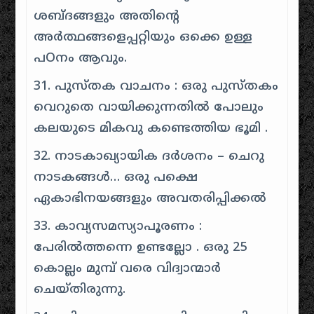
ശബ്ദങ്ങളും അതിൻ്റെ
അർത്ഥങ്ങളെപ്പറ്റിയും ഒക്കെ ഉള്ള
പOനം ആവും.
31. പുസ്തക വാചനം : ഒരു പുസ്തകം
വെറുതെ വായിക്കുന്നതിൽ പോലും
കലയുടെ മികവു കണ്ടെത്തിയ ഭൂമി .
32. നാടകാഖ്യായിക ദർശനം – ചെറു
നാടകങ്ങൾ… ഒരു പക്ഷെ
ഏകാഭിനയങ്ങളും അവതരിപ്പിക്കൽ
33. കാവ്യസമസ്യാപൂരണം :
പേരിൽത്തന്നെ ഉണ്ടല്ലോ . ഒരു 25
കൊല്ലം മുമ്പ് വരെ വിദ്വാന്മാർ
ചെയ്തിരുന്നു.