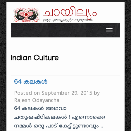
ചായില്യം
ആസുരതാളങ്ങൾക്കൊരാമുഖം
Skip to content
Toggle n
Indian Culture
64 കലകൾ
Posted on
September 29, 2015
by
Rajesh Odayanchal
64 കലകൾ അഥവാ
ചതുഷഷ്ഠികലകൾ ! എന്നൊക്കെ
നമ്മൾ ഒരു പാട് കേട്ടിട്ടുണ്ടാവും ..