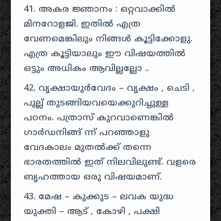
41. അകര ജ്ഞാനം : ഒറ്റവാക്കിൽ
മിനറോളജി. ഇതിൽ എത്ര
വേണമെങ്കിലും നിങ്ങൾ കൂട്ടിക്കോളു.
എത്ര കൂട്ടിയാലും ഈ വിഷയത്തിൽ
ഒട്ടും അധികം ആവില്ലല്ലോ ..
42. വൃക്ഷായുർവേദം – വൃക്ഷം , ചെടി ,
പുല്ല് തുടങ്ങിയവയെക്കുറിച്ചുള്ള
പഠനം. പത്രാസ് കുറവാണെങ്കിൽ
ഗാർഡനിങ്ങ് ന്ന് പറഞ്ഞാളു
വേദകാലം മുതൽക്ക് തന്നെ
ഭാരതത്തിൽ ഇത് നിലവിലുണ്ട്. വളരെ
ബൃഹത്തായ ഒരു വിഷയമാണ്.
43. മേഷ – കുക്കുട – ലവക യുദ്ധ
യുക്തി – ആട് , കോഴി , പക്ഷി