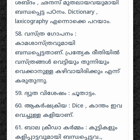
ശബ്ദം , ഛന്ദസ് മുതലായവയുമായി
ബന്ധപ്പെട്ട പOനം. Dictionary ,
laxicography എന്നൊക്കെ പറയാം.
58. വസ്ത്ര ഗോപനം :
കാമശാസ്ത്രവുമായി
ബന്ധപ്പെട്ടതാണ്. പ്രത്യേക രീതിയിൽ
വസ്ത്രങ്ങൾ വെട്ടിയും തുന്നിയും
വെക്കാനുള്ള കഴിവായിരിക്കും എന്ന്
കരുതുന്നു.
59. ദ്യുത വിശേഷം : ചൂതാട്ടം.
60. ആകർഷക്രിയ : Dice , കാന്തം ഇവ
വെച്ചുള്ള കളിയാണ്.
61. ബാല ക്രീഡാ കർമ്മം : കുട്ടികളും
കളിപ്പാട്ടവുമായി ബന്ധപ്പെട്ടവ..,