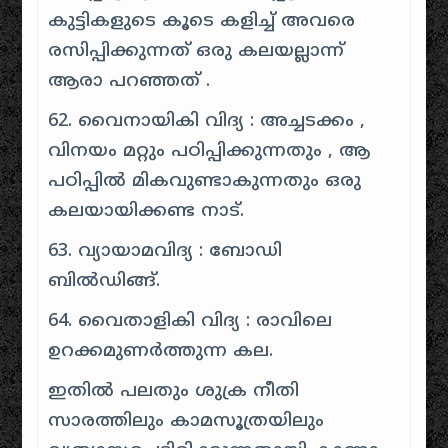
കുട്ടികളുടെ കൂടെ കളിച്ച് അവരെ
രസിപ്പിക്കുന്നത് ഒരു കലയല്ലാന്ന്
ആരാ പറഞ്ഞത് .
62. വൈനായികി വിദ്യ : അച്ചടക്കം ,
വിനയം മറ്റും പഠിപ്പിക്കുന്നതും , ആ
പഠിപ്പിൽ മികവുണ്ടാകുന്നതും ഒരു
കലയായിക്കണ്ട നാട്.
63. വ്യായാമവിദ്യ : ബോഡി
ബിൽഡിങ്ങ്.
64. വൈതാളികി വിദ്യ : രാവിലെ
ഉറക്കമുണർത്തുന്ന കല.
ഇതിൽ പലതും ശുക്ര നീതി
സാരത്തിലും കാമസൂത്രയിലും