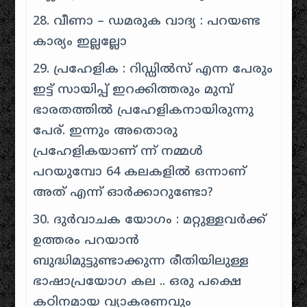
28. വീണാ – ഡമരുക വാദ്യ : പറയണ്ട
കാര്യം ഇല്ലല്ലോ
29. പ്രഹേളിക : റിഡ്ഡിൽസ് എന്ന പേരും
ഇട്ട് സായിപ്പ് ഇറക്കിത്തരും മുമ്പ്
ഭാരതത്തിൽ പ്രഹേളികനായിരുന്നു
പേര്. ഇന്നും അതൊരു
പ്രഹേളികയാണ് ന്ന് നമ്മൾ
പറയുമ്പോ 64 കലകളിൽ ഒന്നാണ്
അത് എന്ന് ഓർക്കാറുണ്ടോ?
30. ദുർവാചക യോഗം : മറ്റുള്ളവർക്ക്
ഉത്തരം പറയാൻ
ബുദ്ധിമുട്ടുണ്ടാക്കുന്ന രീതിയിലുള്ള
ഭാഷാപ്രയോഗ കല .. ഒരു പക്ഷെ
കഠിനമായ വ്യാകരണവും