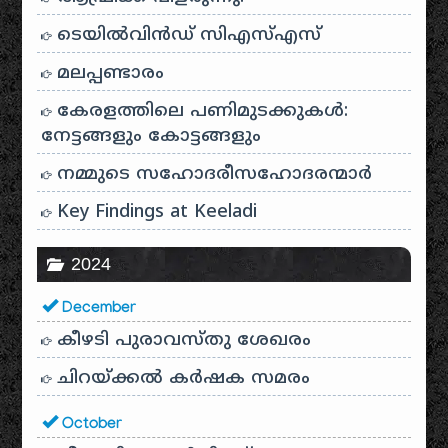
ടെയിൽ‌വിൻഡ് സി‌എസ്‌എസ്
മലപ്പണ്ടാരം
കേരളത്തിലെ പണിമുടക്കുകൾ:
നേട്ടങ്ങളും കോട്ടങ്ങളും
നമ്മുടെ സഹോദരീസഹോദരന്മാർ
Key Findings at Keeladi
2024
December
കീഴടി പുരാവസ്തു ശേഖരം
ചിറയ്ക്കൽ കർഷക സമരം
October