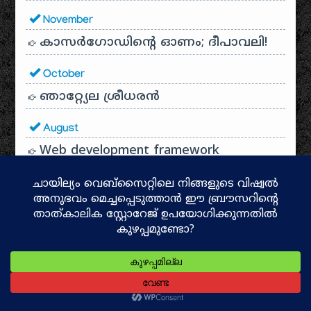
November
കാസർഗോഡിൻ്റെ ഓണം; ദീപാവലി!
October
ഞാറ്റ്യേല ശ്രീധരൻ
August
Web development framework
Chandrayaan
July
Walk with Vee Cee
June
ഉത്തരമലബാറിലെ ജന്മിത്വവിരുദ്ധ
സമരചരിത്രത്തിലെ വിപ്ലവാധ്യായം