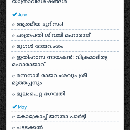
യാത്രാവിശേഷങ്ങൾ
June
ആത്മീയ ടൂറിസം!
ഛത്രപതി ശിവജി മഹാരാജ്
മുഗൾ രാജവംശം
ഇതിഹാസ നായകൻ: വിക്രമാദിത്യ
മഹാരാജാവ്
മന്നനാർ രാജവംശവും ശ്രീ
മുത്തപ്പനും
മൂലംപെറ്റ ഭഗവതി
May
കോക്രോച്ച് ജനതാ പാർട്ടി
പട്ടടക്കൽ