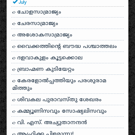
July
ചോളസാമ്രാജ്യം
ചേരസാമ്രാജ്യം
അശോകസാമ്രാജ്യം
വൈക്കത്തിന്റെ ബൗദ്ധ പശ്ചാത്തലം
ദളവാകുളം കൂട്ടക്കൊല
ബ്രാഹ്മണ കുടിയേറ്റം
കേരളോൽപ്പത്തിയും പരശുരാമ
മിത്തും
ശിവകല പുരാവസ്തു ശേഖരം
കമ്മ്യൂണിസവും സോഷ്യലിസവും
വി. എസ്. അച്യുതാനന്ദൻ
ആഫ്രിക്ക പിളരുന്നു!