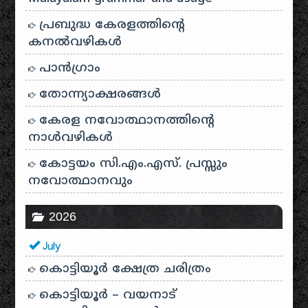
പ്രബുദ്ധ കേരളത്തിന്റെ
കനൽവഴികൾ
പാന്‍ഗ്രാം
തോന്ന്യാക്ഷരങ്ങള്‍
കേരള നവോത്ഥാനത്തിന്റെ
നാൾവഴികൾ
കോട്ടയം സി.എം.എസ്. പ്രസ്സും
നവോത്ഥാനവും
2026
July
കൊട്ടിയൂർ ക്ഷേത്ര ചരിത്രം
കൊട്ടിയൂർ – വയനാട്