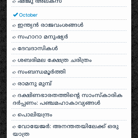
ഷിജു അലക്സ്
October
ഇന്ത്യൻ രാജവംശങ്ങൾ
സഹാറാ മനുഷ്യർ
ദേവദാസികൾ
ശബരിമല ക്ഷേത്ര ചരിത്രം
സംബന്ധമൂർത്തി
രാമനു മുമ്പ്
ദക്ഷിണഭാരതത്തിൻ്റെ സാംസ്കാരിക
ദർപ്പണം: പഞ്ചമഹാകാവ്യങ്ങൾ
പൊലിയന്ദ്രം
വോയേജർ: അനന്തതയിലേക്ക് ഒരു
യാത്ര