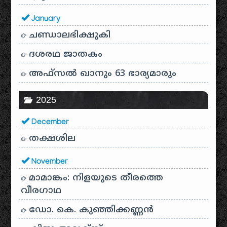
January
ചണ്ഡാലഭിക്ഷുകി
ദശരഥ ജാതകം
അഫ്സൽ ഖാനും 63 ഭാര്യമാരും
2025
December
തക്ഷശില
November
മാമാങ്കം: നിളയുടെ തീരത്തെ
വീരഗാഥ
ഡോ. കെ. കുഞ്ഞിക്കണ്ണൻ