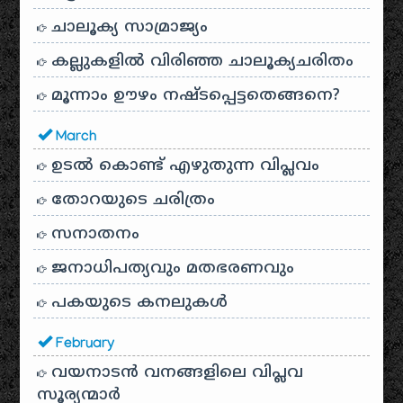
ചാലൂക്യ സാമ്രാജ്യം
കല്ലുകളിൽ വിരിഞ്ഞ ചാലൂക്യചരിതം
മൂന്നാം ഊഴം നഷ്ടപ്പെട്ടതെങ്ങനെ?
March
ഉടൽ കൊണ്ട് എഴുതുന്ന വിപ്ലവം
തോറയുടെ ചരിത്രം
സനാതനം
ജനാധിപത്യവും മതഭരണവും
പകയുടെ കനലുകൾ
February
വയനാടൻ വനങ്ങളിലെ വിപ്ലവ
സൂര്യന്മാർ