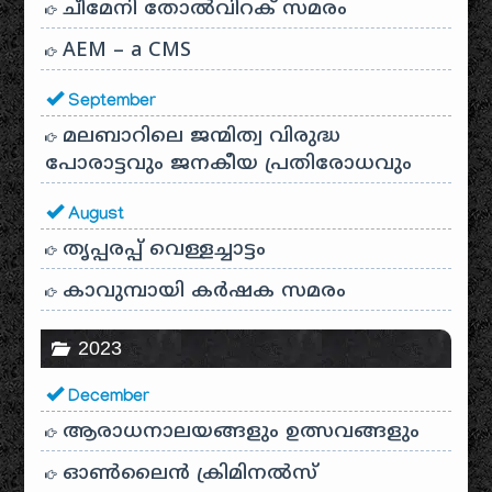
ചീമേനി തോൽവിറക് സമരം
AEM – a CMS
September
മലബാറിലെ ജന്മിത്വ വിരുദ്ധ
പോരാട്ടവും ജനകീയ പ്രതിരോധവും
August
തൃപ്പരപ്പ് വെള്ളച്ചാട്ടം
കാവുമ്പായി കർഷക സമരം
2023
December
ആരാധനാലയങ്ങളും ഉത്സവങ്ങളും
ഓൺലൈൻ ക്രിമിനൽസ്