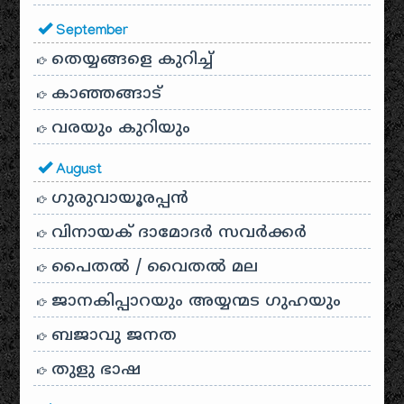
September
തെയ്യങ്ങളെ കുറിച്ച്
കാഞ്ഞങ്ങാട്
വരയും കുറിയും
August
ഗുരുവായൂരപ്പൻ
വിനായക് ദാമോദർ സവർക്കർ
പൈതൽ / വൈതൽ മല
ജാനകിപ്പാറയും അയ്യന്മട ഗുഹയും
ബജാവു ജനത
തുളു ഭാഷ