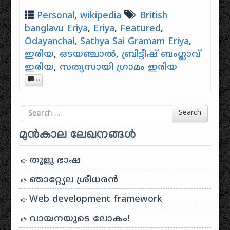
Personal
,
wikipedia
British
banglavu Eriya
,
Eriya
,
Featured
,
Odayanchal
,
Sathya Sai Gramam Eriya
,
ഇരിയ
,
ഒടയഞ്ചാൽ
,
ബ്രിട്ടീഷ് ബംഗ്ലാവ്
ഇരിയ
,
സത്യസായി ഗ്രാമം ഇരിയ
0
Search for
Search
മുൻകാല ലേഖനങ്ങൾ
തുളു ഭാഷ
ഞാറ്റ്യേല ശ്രീധരൻ
Web development framework
വായനയുടെ ലോകം!