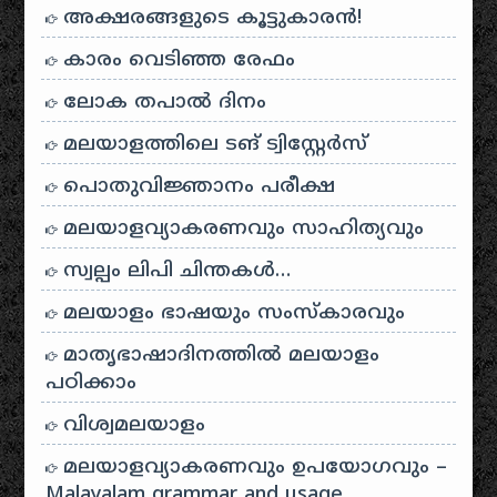
അക്ഷരങ്ങളുടെ കൂട്ടുകാരൻ!
കാരം വെടിഞ്ഞ രേഫം
ലോക തപാൽ ദിനം
മലയാളത്തിലെ ടങ് ട്വിസ്റ്റേർസ്
പൊതുവിജ്ഞാനം പരീക്ഷ
മലയാളവ്യാകരണവും സാഹിത്യവും
സ്വല്പം ലിപി ചിന്തകൾ…
മലയാളം ഭാഷയും സംസ്കാരവും
മാതൃഭാഷാദിനത്തിൽ മലയാളം
പഠിക്കാം
വിശ്വമലയാളം
മലയാളവ്യാകരണവും ഉപയോഗവും –
Malayalam grammar and usage