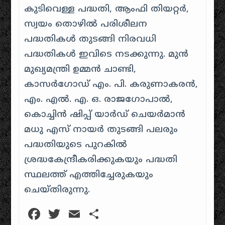
കുടിവെള്ള പദ്ധതി, ആംഫി തിയറ്റർ,
സ്വയം തൊഴിൽ പരിശീലന
പദ്ധതികൾ തുടങ്ങി നിരവധി
പദ്ധതികൾ ഇവിടെ നടക്കുന്നു. മുൻ
മുഖ്യമന്ത്രി ഉമ്മൻ ചാണ്ടി,
കാസർഗോഡ് എം. പി. കരുണാകരൻ,
എം. എൽ. എ. ഒ. രാജഗോപാൽ,
കൊച്ചിൻ ഷിപ്പ് യാർഡ് ചെയർമാൻ
മധു എസ് നായർ തുടങ്ങി പലരും
പദ്ധതിയുടെ പുറകിൽ
ശ്രദ്ധകേന്ദ്രീകരിക്കുകയും പദ്ധതി
സ്ഥലത്ത് എത്തിച്ചേരുകയും
ചെയ്തിരുന്നു.
Facebook
Twitter
Email
Share