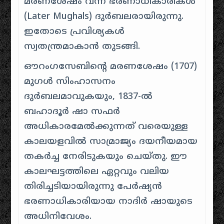
മരണശേഷം വന്ന ഭരണാധികാരികൾ
(Later Mughals) ദുർബലരായിരുന്നു.
ഇതോടെ പ്രവിശ്യകൾ
സ്വതന്ത്രമാകാൻ തുടങ്ങി.
ഔറംഗസേബിന്റെ മരണശേഷം (1707)
മുഗൾ സിംഹാസനം
ദുർബലമാവുകയും, 1837-ൽ
ബഹാദൂർ ഷാ സഫർ
അധികാരമേൽക്കുന്നത് വരെയുള്ള
കാലയളവിൽ സാമ്രാജ്യം ദയനീയമായ
തകർച്ച നേരിടുകയും ചെയ്തു. ഈ
കാലഘട്ടത്തിലെ ഏറ്റവും വലിയ
തിരിച്ചടിയായിരുന്നു പേർഷ്യൻ
ഭരണാധികാരിയായ നാദിർ ഷായുടെ
അധിനിവേശം.