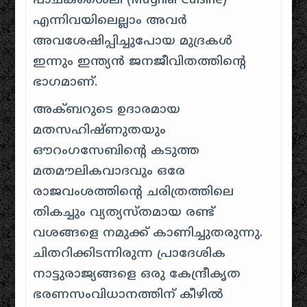
പാചകശൈലി (Mughlai Cuisine)
എന്നിവയിലെല്ലാം അവർ
അവശേഷിപ്പിച്ചുപോയ മുദ്രകൾ
ഇന്നും ഇന്ത്യൻ ജനജീവിതത്തിന്റെ
ഭാഗമാണ്.
അക്ബറുടെ ഉദാരമായ
മതസഹിഷ്ണുതയും
ഔറംഗസേബിന്റെ കടുത്ത
മതമൗലികവാദവും ഒരേ
രാജവംശത്തിന്റെ ചരിത്രത്തിലെ
തികച്ചും വ്യത്യസ്തമായ രണ്ട്
വശങ്ങളെ നമുക്ക് കാണിച്ചുതരുന്നു.
ചിതറിക്കിടന്നിരുന്ന പ്രാദേശിക
നാട്ടുരാജ്യങ്ങളെ ഒരു കേന്ദ്രീകൃത
ഭരണസംവിധാനത്തിന് കീഴിൽ