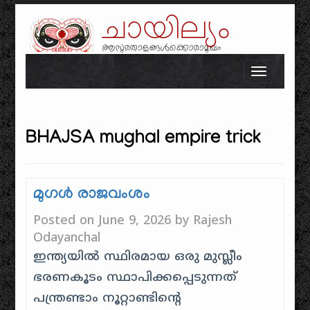
ചായില്യം
ആസുരതാളങ്ങൾക്കൊരാമുഖം
Skip to content
Toggle n
BHAJSA mughal empire trick
മുഗൾ രാജവംശം
Posted on
June 9, 2026
by
Rajesh
Odayanchal
ഇന്ത്യയിൽ സ്ഥിരമായ ഒരു മുസ്ലീം
ഭരണകൂടം സ്ഥാപിക്കപ്പെടുന്നത്
പന്ത്രണ്ടാം നൂറ്റാണ്ടിന്റെ