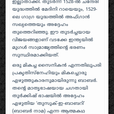
ഇല്ലാതാക്കി. തുടർന്ന് 1528-ൽ ചന്ദേരി
യുദ്ധത്തിൽ മേദിനി റായെയും, 1529-
ലെ ഗാഗ്ര യുദ്ധത്തിൽ അഫ്ഗാൻ
സഖ്യത്തെയും അദ്ദേഹം
തുത്തെറിഞ്ഞു. ഈ തുടർച്ചയായ
വിജയങ്ങളാണ് വടക്കേ ഇന്ത്യയിൽ
മുഗൾ സാമ്രാജ്യത്തിന്റെ ഭരണം
സുസ്ഥിരമാക്കിയത്.
ഒരു മികച്ച സൈനികൻ എന്നതിലുപരി
പ്രകൃതിസ്നേഹിയും മികച്ചൊരു
എഴുത്തുകാരനുമായിരുന്നു ബാബർ.
തന്റെ മാതൃഭാഷയായ ചഗതായി
തുർക്കിഷ് ഭാഷയിൽ അദ്ദേഹം
എഴുതിയ ‘തുസുക്-ഇ-ബാബറി’
(ബാബർ നാമ) എന്ന ആത്മകഥ