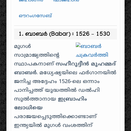
ജഹാംഗീർ
ഷാജഹാൻ
ഔറംഗസേബ്
1. ബാബർ (Babar) : 1526 – 1530
മുഗൾ
സാമ്രാജ്യത്തിന്റെ
സ്ഥാപകനാണ്
സഹീറുദ്ദീൻ മുഹമ്മദ്
ബാബർ
. മധ്യേഷ്യയിലെ ഫർഗാനയിൽ
ജനിച്ച അദ്ദേഹം 1526-ലെ ഒന്നാം
പാനിപ്പത്ത് യുദ്ധത്തിൽ ഡൽഹി
സുൽത്താനായ
ഇബ്രാഹിം
ലോധിയെ
പരാജയപ്പെടുത്തിക്കൊണ്ടാണ്
ഇന്ത്യയിൽ മുഗൾ വംശത്തിന്