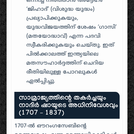
ഒന്നിച്ച് നിർത്താൻ അദ്ദേഹം
‘ജിഹാദ്’ (വിശുദ്ധ യുദ്ധം)
പ്രഖ്യാപിക്കുകയും,
യുദ്ധവിജയത്തിന് ശേഷം ‘ഗാസി’
(മതയോദ്ധാവ്) എന്ന പദവി
സ്വീകരിക്കുകയും ചെയ്തു. ഇത്
പിൽക്കാലത്ത് ഇന്ത്യയിലെ
മതസൗഹാർദ്ദത്തിന് ചെറിയ
രീതിയിലുള്ള പോറലുകൾ
ഏൽപ്പിച്ചു.
സാമ്രാജ്യത്തിന്റെ തകർച്ചയും
നാദിർ ഷായുടെ അധിനിവേശവും
(1707 – 1837)
1707-ൽ ഔറംഗസേബിന്റെ