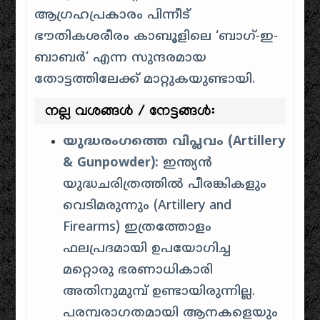
ആഗ്രഹപ്രകാരം പിന്നീട്
ഭൗതികശരീരം കാബൂളിലെ ‘ബാഗ്-ഇ-
ബാബർ’ എന്ന സുന്ദരമായ
തോട്ടത്തിലേക്ക് മാറ്റുകയുണ്ടായി.
നല്ല വശങ്ങൾ / നേട്ടങ്ങൾ:
യുദ്ധരംഗത്തെ വിപ്ലവം (Artillery
& Gunpowder):
ഇന്ത്യൻ
യുദ്ധചരിത്രത്തിൽ പീരങ്കികളും
വെടിമരുന്നും (Artillery and
Firearms) ഇത്രത്തോളം
ഫലപ്രദമായി ഉപയോഗിച്ച
മറ്റൊരു ഭരണാധികാരി
അതിനുമുമ്പ് ഉണ്ടായിരുന്നില്ല.
പരമ്പരാഗതമായി ആനകളെയും