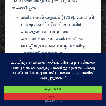
കാലത്തായിരുന്നു ഈ ദുരന്തം
സംഭവിച്ചത്.
കർണാൽ യുദ്ധം (1739):
ഡൽഹി
ലക്ഷ്യമാക്കി നീങ്ങിയ നാദിർ
ഷായുടെ സൈന്യത്തെ
ഹരിയാനയിലെ കർണാലിൽ
വെച്ച് മുഗൾ സൈന്യം നേരിട്ടു.
എന്നാൽ സൈനിക
അച്ചടക്കമില്ലായ്മ കാരണം മുഗൾ
പട പൂർണ്ണമായും
പരാജയപ്പെടുകയും മുഹമ്മദ് ഷാ
ചക്രവർത്തി നാദിർ ഷായ്ക്ക്
മുന്നിൽ കീഴടങ്ങുകയും ചെയ്തു.
ഡൽഹിയിലെ കൂട്ടക്കൊലയും
കൊള്ളയും:
ഡൽഹി