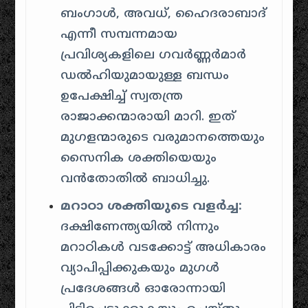
ബംഗാൾ, അവധ്, ഹൈദരാബാദ്
എന്നീ സമ്പന്നമായ
പ്രവിശ്യകളിലെ ഗവർണ്ണർമാർ
ഡൽഹിയുമായുള്ള ബന്ധം
ഉപേക്ഷിച്ച് സ്വതന്ത്ര
രാജാക്കന്മാരായി മാറി. ഇത്
മുഗളന്മാരുടെ വരുമാനത്തെയും
സൈനിക ശക്തിയെയും
വൻതോതിൽ ബാധിച്ചു.
മറാഠാ ശക്തിയുടെ വളർച്ച:
ദക്ഷിണേന്ത്യയിൽ നിന്നും
മറാഠികൾ വടക്കോട്ട് അധികാരം
വ്യാപിപ്പിക്കുകയും മുഗൾ
പ്രദേശങ്ങൾ ഓരോന്നായി