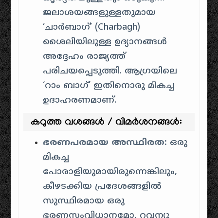
ജലാശയങ്ങളുള്ളതുമായ
‘ചാർബാഗ്’ (Charbagh)
ശൈലിയിലുള്ള ഉദ്യാനങ്ങൾ
അദ്ദേഹം രാജ്യത്ത്
പരിചയപ്പെടുത്തി. ആഗ്രയിലെ
‘റാം ബാഗ്’ ഇതിനൊരു മികച്ച
ഉദാഹരണമാണ്.
കറുത്ത വശങ്ങൾ / വിമർശനങ്ങൾ:
ഭരണപരമായ അസ്ഥിരത:
ഒരു
മികച്ച
പോരാളിയുമായിരുന്നെങ്കിലും,
കീഴടക്കിയ പ്രദേശങ്ങളിൽ
സുസ്ഥിരമായ ഒരു
ഭരണസംവിധാനമോ, റവന്യൂ