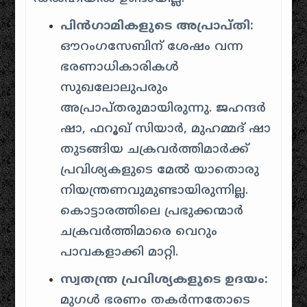
പിൻഗാമികളുടെ അപ്രാപ്തി:
ഔറംഗസേബിന് ശേഷം വന്ന
ഭരണാധികാരികൾ
സുഖലോലുപരും
അപ്രാപ്തരുമായിരുന്നു. ജഹന്ദർ
ഷാ, ഫറൂഖ് സിയാർ, മുഹമ്മദ് ഷാ
തുടങ്ങിയ ചക്രവർത്തിമാർക്ക്
പ്രവിശ്യകളുടെ മേൽ യാതൊരു
നിയന്ത്രണവുമുണ്ടായിരുന്നില്ല.
കൊട്ടാരത്തിലെ പ്രഭുക്കന്മാർ
ചക്രവർത്തിമാരെ വെറും
പാവകളാക്കി മാറ്റി.
സ്വതന്ത്ര പ്രവിശ്യകളുടെ ഉദയം:
മുഗൾ ഭരണം തകർന്നതോടെ