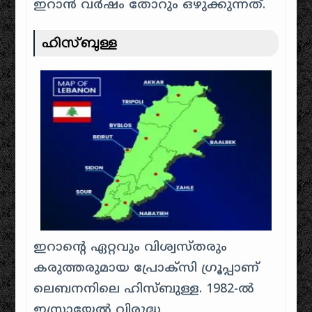
ഇറാൻ വർഷം തോറും ഒഴുക്കുന്നത്.
ഹിസ്ബുള്ള
ഇറാന്റെ ഏറ്റവും വിശ്വസ്തരും
കരുത്തരുമായ പ്രോക്സി ഗ്രൂപ്പാണ്
ലെബനനിലെ ഹിസ്ബുള്ള. 1982-ൽ
ഇസ്രായേൽ വിരുദ്ധ