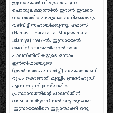
ഇസ്രായേൽ വിരുദ്ധത എന്ന
പൊതുലക്ഷ്യത്തിൽ ഇറാൻ ഇവരെ
സാമ്പത്തികമായും സൈനികമായും
വഴിവിട്ട് സഹായിക്കുന്നു. ഹമാസ്
(Hamas – Harakat al-Muqawama al-
Islamiya) 1987-ൽ, ഇസ്രായേൽ
അധിനിവേശത്തിനെതിരായ
പാലസ്തീനികളുടെ ഒന്നാം
ഇൻതിഫാദയുടെ
(ഉയർത്തെഴുന്നേൽപ്പ്) സമയത്താണ്
രൂപം കൊണ്ടത്. മുസ്ലിം ബ്രദർഹുഡ്
എന്ന സുന്നി ഇസ്‌ലാമിക
പ്രസ്ഥാനത്തിന്റെ പാലസ്തീൻ
ശാഖയായിട്ടാണ് ഇതിന്റെ തുടക്കം..
ഇസ്രായേലിനെ ഇല്ലാതാക്കി ഒരു