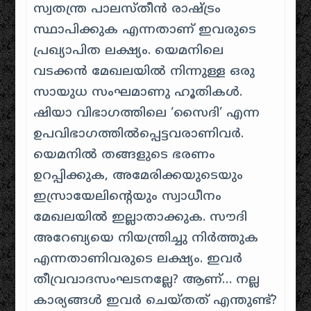
സ്വതന്ത്ര പാലസ്തീൻ രാഷ്ട്രം
സ്ഥാപിക്കുക എന്നതാണ് ഇവരുടെ
പ്രഖ്യാപിത ലക്ഷ്യം. യെമനിലെ
വടക്കൻ മേഖലയിൽ നിന്നുള്ള ഒരു
സായുധ സംഘമാണു ഹൂതികൾ.
ഷിയാ വിഭാഗത്തിലെ ‘സൈദി’ എന്ന
ഉപവിഭാഗത്തിൽപ്പെട്ടവരാണിവർ.
യെമനിൽ തങ്ങളുടെ ഭരണം
ഉറപ്പിക്കുക, അമേരിക്കയുടെയും
ഇസ്രായേലിന്റെയും സ്വാധീനം
മേഖലയിൽ ഇല്ലാതാക്കുക. സൗദി
അറേബ്യയെ നിയന്ത്രിച്ചു നിർത്തുക
എന്നതാണിവരുടെ ലക്ഷ്യം. ഇവർ
തീവ്രവാദസംഘടനല്ലേ? ആണ്… നല്ല
കാര്യങ്ങൾ ഇവർ ചെയ്തത് എന്തുണ്ട്?