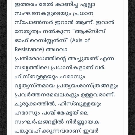
ഇത്തരം മേൽ കാണിച്ച എല്ലാ
സംഘടനകളുടെയും പ്രധാന
സ്പോൺസർ ഇറാൻ ആണ്. ഇറാൻ
നേതൃത്വം നൽകുന്ന “ആക്സിസ്
ഓഫ് റെസിസ്റ്റൻസ്” (Axis of
Resistance) അഥവാ
പ്രതിരോധത്തിന്റെ അച്ചുതണ്ട് എന്ന
സഖ്യത്തിലെ പ്രധാനികളാണിവർ.
ഹിസ്ബുള്ളയും ഹമാസും
വ്യത്യസ്തമായ പ്രത്യയശാസ്ത്രങ്ങളും
പ്രവർത്തനമേഖലകളും ഉള്ളവരാണ്.
ചുരുക്കത്തിൽ, ഹിസ്ബുള്ളയും
ഹമാസും പശ്ചിമേഷ്യയിലെ
സംഘർഷങ്ങളിൽ നിർണ്ണായക
പങ്കുവഹിക്കുന്നവരാണ്. ഇവർ