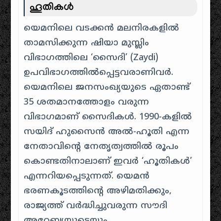
ഹൂതികൾ
യെമനിലെ വടക്കൻ മലനിരകളിൽ
താമസിക്കുന്ന ഷിയാ മുസ്ലിം
വിഭാഗത്തിലെ ‘സൈദി’ (Zaydi)
ഉപവിഭാഗത്തിൽപ്പെട്ടവരാണിവർ.
യെമനിലെ ജനസംഖ്യയുടെ ഏതാണ്ട്
35 ശതമാനത്തോളം വരുന്ന
വിഭാഗമാണ് സൈദികൾ. 1990-കളിൽ
സയിദ് ഹുസൈൻ അൽ-ഹൂതി എന്ന
നേതാവിന്റെ നേതൃത്വത്തിൽ രൂപം
കൊണ്ടതിനാലാണ് ഇവർ ‘ഹൂതികൾ’
എന്നറിയപ്പെടുന്നത്. യെമൻ
ഭരണകൂടത്തിന്റെ അഴിമതിക്കും,
രാജ്യത്ത് വർദ്ധിച്ചുവരുന്ന സൗദി
അറേബ്യയുടെയും