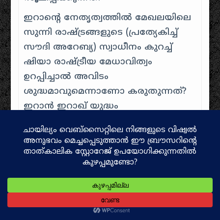
ഇറാൻ്റെ നേതൃത്വത്തിൽ മേഖലയിലെ
സുന്നി രാഷ്ട്രങ്ങളുടെ (പ്രത്യേകിച്ച്
സൗദി അറേബ്യ) സ്വാധീനം കുറച്ച്
ഷിയാ രാഷ്ട്രീയ മേധാവിത്വം
ഉറപ്പിച്ചാൽ അവിടം
ശുദ്ധമാവുമെന്നാണോ കരുതുന്നത്?
ഇറാൻ ഇറാഖ് യുദ്ധം
എന്തിനായിരുന്നു? ഷാറ്റ് അൽ അറബ്
(അറബ്യൻ ഗൾഫിലെ നദീതീരം)
നിയന്ത്രണത്തെക്കുറിച്ചുള്ള
ദീർഘകാല തർക്കമായിരുന്നു
പ്രധാനം. 1975-ലെ അൽജീയർസ്
ഉടമ്പടി ഇറാഖിന്
അപമാനകരമായിരുന്നു; സദ്ദാം