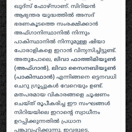
ഖുദ്‌സ് ഫോഴ്‌സാണ്. സിറിയൻ
ആഭ്യന്തര യുദ്ധത്തിൽ അസദ്
ഭരണകൂടത്തെ സംരക്ഷിക്കാൻ
അഫ്ഗാനിസ്ഥാനിൽ നിന്നും
പാകിസ്ഥാനിൽ നിന്നുമുള്ള ഷിയാ
പോരാളികളെ ഇറാൻ വിന്യസിച്ചിട്ടുണ്ട്.
അതുപോലെ,
ലിവാ ഫാത്തിമിയൂൺ
(അഫ്ഗാൻ), ലിവാ സൈനബിയൂൺ
(പാകിസ്ഥാൻ)
എന്നിങ്ങനെ ഒട്ടനവധി
ചെറു ഗ്രൂപ്പുകൾ വേറെയും ഉണ്ട്.
മതപരമായ വികാരങ്ങളെ ചൂഷണം
ചെയ്ത് രൂപീകരിച്ച ഈ സംഘങ്ങൾ
സിറിയയിലെ ഇറാന്റെ സ്വാധീനം
ഉറപ്പിക്കുന്നതിൽ പ്രധാന
പങ്കുവഹിക്കുന്നു. ഇവരുടെ, ​