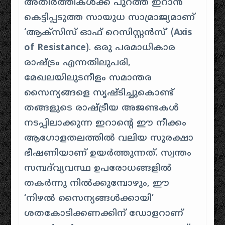
അതിർത്തികൾക്ക് പുറത്ത് ഇറാൻ
കെട്ടിപ്പടുത്ത സായുധ സാമ്രാജ്യമാണ്
‘ആക്സിസ് ഓഫ് റെസിസ്റ്റൻസ്’ (
Axis
of Resistance
). ഒരു പരമാധികാര
രാഷ്ട്രം എന്നതിലുപരി,
മേഖലയിലുടനീളം സമാന്തര
സൈന്യങ്ങളെ സൃഷ്ടിച്ചുകൊണ്ട്
തങ്ങളുടെ രാഷ്ട്രീയ അജണ്ടകൾ
നടപ്പിലാക്കുന്ന ഇറാന്റെ ഈ നീക്കം
ആഗോളതലത്തിൽ വലിയ സുരക്ഷാ
ഭീഷണിയാണ് ഉയർത്തുന്നത്. സ്വന്തം
സമ്പദ്‌വ്യവസ്ഥ ഉപരോധങ്ങളിൽ
തകർന്നു നിൽക്കുമ്പോഴും, ഈ
‘നിഴൽ സൈന്യങ്ങൾക്കായി’
ശതകോടിക്കണക്കിന് ഡോളറാണ്