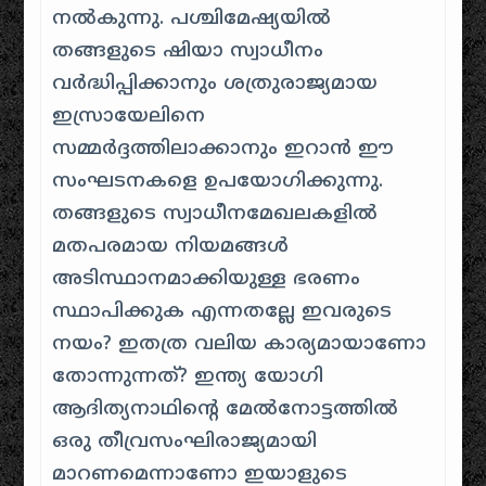
നൽകുന്നു. പശ്ചിമേഷ്യയിൽ
തങ്ങളുടെ ഷിയാ സ്വാധീനം
വർദ്ധിപ്പിക്കാനും ശത്രുരാജ്യമായ
ഇസ്രായേലിനെ
സമ്മർദ്ദത്തിലാക്കാനും ഇറാൻ ഈ
സംഘടനകളെ ഉപയോ​ഗിക്കുന്നു.
തങ്ങളുടെ സ്വാധീനമേഖലകളിൽ
മതപരമായ നിയമങ്ങൾ
അടിസ്ഥാനമാക്കിയുള്ള ഭരണം
സ്ഥാപിക്കുക എന്നതല്ലേ ഇവരുടെ
നയം? ഇതത്ര വലിയ കാര്യമായാണോ
തോന്നുന്നത്? ഇന്ത്യ യോഗി
ആദിത്യനാഥിന്റെ മേൽനോട്ടത്തിൽ
ഒരു തീവ്രസംഘിരാജ്യമായി
മാറണമെന്നാണോ ഇയാളുടെ