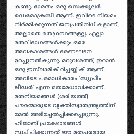
കണ്ടു. ഭാരതം ഒരു
സെക്കുലർ
ഡെമോക്രസി
ആണ്. ഇവിടെ നിയമം
നിർമ്മിക്കുന്നത് ജനപ്രതിനിധികളാണ്,
അല്ലാതെ മതഗ്രന്ഥങ്ങളല്ല. എല്ലാ
മതവിഭാഗങ്ങൾക്കും ഒരേ
അവകാശങ്ങൾ ഭരണഘടന
ഉറപ്പുനൽകുന്നു. മറുവശത്ത്, ഇറാൻ
ഒരു ഇസ്‌ലാമിക് റിപ്പബ്ലിക് ആണ്.
അവിടെ പരമാധികാരം ‘
സുപ്രീം
ലീഡർ
‘ എന്ന മതമേധാവിക്കാണ്.
മതനിയമങ്ങൾ (
ശരിയത്ത്
)
പൗരന്മാരുടെ വ്യക്തിസ്വാതന്ത്ര്യത്തിന്
മേൽ അടിച്ചേൽപ്പിക്കപ്പെടുന്നു.
ഹിജാബ്
പ്രക്ഷോഭങ്ങൾ
സൂചിപ്പിക്കുന്നത് ഈ മതപരമായ