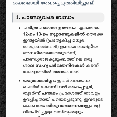
ശക്തമായി രേഖപ്പെടുത്തിയിട്ടുണ്ട്.
1. പാണ്ഡ്യവംശ ബന്ധം
ചരിത്രപരമായ ഉത്ഭവം:
ഏകദേശം
12-ഉം 13-ഉം നൂറ്റാണ്ടുകളിൽ
തെക്കേ
ഇന്ത്യയിൽ (പ്രത്യേകിച്ച് മധുര,
തിരുനെൽവേലി) ഉണ്ടായ രാഷ്ട്രീയ
അസ്ഥിരതയെത്തുടർന്ന്,
പാണ്ഡ്യരാജകുടുംബത്തിലെ ഒരു
ശാഖ
സഹ്യപർവതനിരകൾ
കടന്ന്
കേരളത്തിൽ അഭയം തേടി.
യാത്രാമാർഗ്ഗം:
ഇവർ പലായനം
ചെയ്ത്
കോന്നി
വഴി
കൈപ്പട്ടൂർ
,
തുടർന്ന്
പന്തളം
പ്രദേശത്ത് താവളം
ഉറപ്പിച്ചതായി പറയപ്പെടുന്നു. ഇവരുടെ
കൈവശം
തിരുവാഭരണങ്ങളും
മറ്റ്
വിലപിടിപ്പുള്ള വസ്തുക്കളും