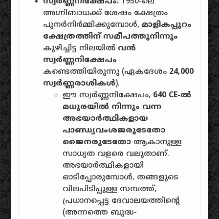
സ്വർണ്ണനിക്ഷേപം:
1950-ലെ
അഗ്നിബാധക്ക് ശേഷം ക്ഷേത്രം
പുനർനിർമ്മിക്കുമ്പോൾ,
മാളികപ്പുറം
ക്ഷേത്രത്തിന് സമീപത്തുനിന്നും
കുഴിച്ചിട്ട നിലയിൽ
വൻ
സ്വർണ്ണനിക്ഷേപം
കണ്ടെത്തിയിരുന്നു (ഏകദേശം
24,000
സ്വർണ്ണരാശികൾ
).
ഈ സ്വർണ്ണനിക്ഷേപം,
640 CE-ൽ
മധുരയിൽ നിന്നും വന്ന
അഭയാർത്ഥികളായ
പാണ്ഡ്യവംശജരുടേതോ
ജൈനരുടേതോ
ആകാനുള്ള
സാധ്യത വളരെ വലുതാണ്.
അഭയാർത്ഥികളായി
ഓടിപ്പോരുമ്പോൾ, തങ്ങളുടെ
വിലപിടിപ്പുള്ള സമ്പത്ത്,
പ്രധാനപ്പെട്ട ദേവാലയത്തിൻ്റെ
(അന്നത്തെ ബുദ്ധ-