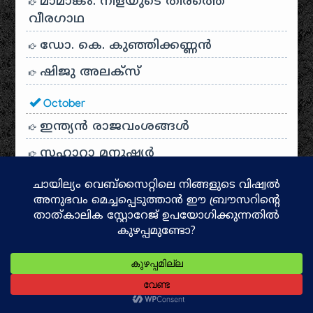
മാമാങ്കം: നിളയുടെ തീരത്തെ
വീരഗാഥ
ഡോ. കെ. കുഞ്ഞിക്കണ്ണൻ
ഷിജു അലക്സ്
October
ഇന്ത്യൻ രാജവംശങ്ങൾ
സഹാറാ മനുഷ്യർ
ദേവദാസികൾ
ശബരിമല ക്ഷേത്ര ചരിത്രം
സംബന്ധമൂർത്തി
രാമനു മുമ്പ്
ദക്ഷിണഭാരതത്തിൻ്റെ സാംസ്കാരിക
ദർപ്പണം: പഞ്ചമഹാകാവ്യങ്ങൾ