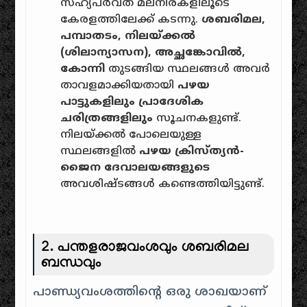
സഹ്യപർവത മലനിരകളിലൂടെ
കേരളത്തിലേക്ക് കടന്നു.
ശബരിമല,
പമ്പാതടം, നിലയ്ക്കൽ
(ശിലാന്യാസന), അച്ഛങ്കോവിൽ,
കോന്നി
തുടങ്ങിയ സ്ഥലങ്ങൾ അവർ
താവളമാക്കിയതായി
പഴയ
പാട്ടുകളിലും പ്രാദേശിക
ചരിത്രങ്ങളിലും
സൂചനകളുണ്ട്.
നിലയ്ക്കൽ പോലെയുള്ള
സ്ഥലങ്ങളിൽ
പഴയ ക്രിസ്ത്യൻ-
ജൈന ദേവാലയങ്ങളുടെ
അവശിഷ്ടങ്ങൾ കണ്ടെത്തിയിട്ടുണ്ട്.
2. പന്തളരാജവംശവും ശബരിമല
ബന്ധവും
പാണ്ഡ്യവംശത്തിൻ്റെ ഒരു ശാഖയാണ്