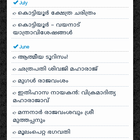
July
കൊട്ടിയൂർ ക്ഷേത്ര ചരിത്രം
കൊട്ടിയൂർ – വയനാട്
യാത്രാവിശേഷങ്ങൾ
June
ആത്മീയ ടൂറിസം!
ഛത്രപതി ശിവജി മഹാരാജ്
മുഗൾ രാജവംശം
ഇതിഹാസ നായകൻ: വിക്രമാദിത്യ
മഹാരാജാവ്
മന്നനാർ രാജവംശവും ശ്രീ
മുത്തപ്പനും
മൂലംപെറ്റ ഭഗവതി