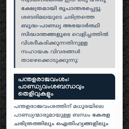
സ്വാധീനത്തിൽ
ഇത് ഒരു
ഹിന്ദു
ക്ഷേത്രമായി രൂപാന്തരപ്പെട്ടു
.
ശബരിമലയുടെ ചരിത്രത്തെ
ബുദ്ധ-പാണ്ഡ്യ അഭയാർത്ഥി
സിദ്ധാന്തങ്ങളുടെ
വെളിച്ചത്തിൽ
വിശദീകരിക്കുന്നതിനുള്ള
സഹായക വിവരങ്ങൾ
താഴെക്കൊടുക്കുന്നു:
പന്തളരാജവംശം:
പാണ്ഡ്യവംശബന്ധവും
തെളിവുകളും
പന്തളരാജവംശത്തിന് മധുരയിലെ
പാണ്ഡ്യന്മാരുമായുള്ള ബന്ധം
കേരള
ചരിത്രത്തിലും ഐതിഹ്യങ്ങളിലും