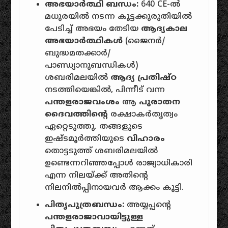
അഭയാർത്ഥി ബന്ധം:
640 CE-ൽ
മധുരയിൽ നടന്ന കൂട്ടക്കുരുതിയിൽ
പേടിച്ച് അഭയം തേടിയ
ആദ്യകാല
അഭയാർത്ഥികൾ
(ജൈനർ/
ബുദ്ധമതക്കാർ/
പാണ്ഡ്യാനുബന്ധികൾ)
ശബരിമലയിൽ
ആദ്യ പ്രതിഷ്ഠ
നടത്തിയെങ്കിൽ, പിന്നീട് വന്ന
പന്തളരാജവംശം
ആ
പുരാതന
ദൈവത്തിൻ്റെ
രക്ഷാകർതൃത്വം
ഏറ്റെടുത്തു. തങ്ങളുടെ
ഇഷ്ടമൂർത്തിയുടെ
വിഹാരം
തൊട്ടടുത്ത് ശബരിമലയിൽ
ഉണ്ടെന്നറിഞ്ഞപ്പോൾ രാജ്യാധികാരി
എന്ന നിലയ്ക്ക് അതിൻ്റെ
നിലനിൽപ്പിനായവർ ആക്കം കൂട്ടി.
പിതൃപുത്രബന്ധം:
അയ്യപ്പൻ്റെ
പന്തളരാജാവായിട്ടുള്ള