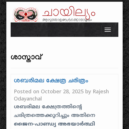
ചായില്യം
ആസുരതാളങ്ങൾക്കൊരാമുഖം
Skip to content
Toggle n
ശാസ്താവ്
ശബരിമല ക്ഷേത്ര ചരിത്രം
Posted on
October 28, 2025
by
Rajesh
Odayanchal
ശബരിമല ക്ഷേത്രത്തിൻ്റെ
ചരിത്രത്തെക്കുറിച്ചും അതിനെ
ജൈന-പാണ്ഡ്യ അഭയാർത്ഥി