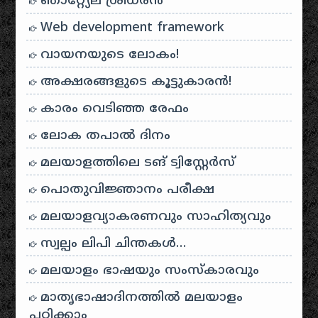
ഞാറ്റ്യേല ശ്രീധരൻ
Web development framework
വായനയുടെ ലോകം!
അക്ഷരങ്ങളുടെ കൂട്ടുകാരൻ!
കാരം വെടിഞ്ഞ രേഫം
ലോക തപാൽ ദിനം
മലയാളത്തിലെ ടങ് ട്വിസ്റ്റേർസ്
പൊതുവിജ്ഞാനം പരീക്ഷ
മലയാളവ്യാകരണവും സാഹിത്യവും
സ്വല്പം ലിപി ചിന്തകൾ…
മലയാളം ഭാഷയും സംസ്കാരവും
മാതൃഭാഷാദിനത്തിൽ മലയാളം
പഠിക്കാം