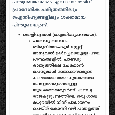
പന്തളരാജവംശം എന്ന വാദത്തിന്
പ്രാദേശിക ചരിത്രത്തിലും
ഐതിഹ്യങ്ങളിലും
ശക്തമായ
പിന്തുണയുണ്ട്.
തെളിവുകൾ (ഐതിഹ്യപരമായ)
:
പാണ്ഡ്യ ബന്ധം
:
തിരുവിതാംകൂർ സ്റ്റേറ്റ്
മാനുവൽ
ഉൾപ്പെടെയുള്ള പഴയ
ഗ്രന്ഥങ്ങളിൽ,
പാണ്ഡ്യ
രാജ്യത്തിലെ ചേരമാൻ
പെരുമാൾ
രാജാക്കന്മാരുടെ
കാലത്തോ അതിനുശേഷമോ
ചോളന്മാരുമായുള്ള
യുദ്ധത്തെത്തുടർന്ന് പാണ്ഡ്യ
രാജകുടുംബത്തിലെ ഒരു ശാഖ
മധുരയിൽ നിന്ന് പാലായനം
ചെയ്ത്
കോന്നി
വഴി
പന്തളത്ത്