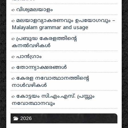
വിശ്വമലയാളം
മലയാളവ്യാകരണവും ഉപയോഗവും –
Malayalam grammar and usage
പ്രബുദ്ധ കേരളത്തിന്റെ
കനൽവഴികൾ
പാന്‍ഗ്രാം
തോന്ന്യാക്ഷരങ്ങള്‍
കേരള നവോത്ഥാനത്തിന്റെ
നാൾവഴികൾ
കോട്ടയം സി.എം.എസ്. പ്രസ്സും
നവോത്ഥാനവും
2026