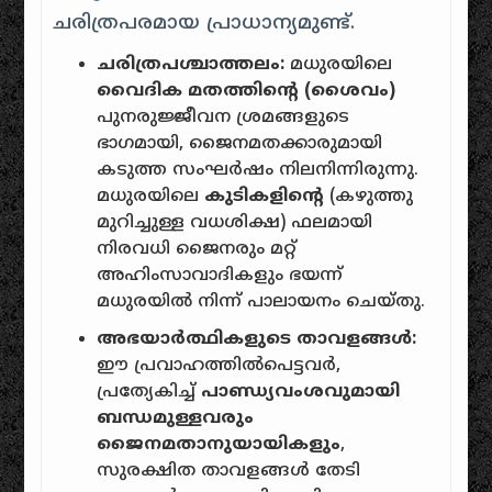
ചരിത്രപരമായ പ്രാധാന്യമുണ്ട്.
ചരിത്രപശ്ചാത്തലം:
മധുരയിലെ
വൈദിക മതത്തിൻ്റെ (ശൈവം)
പുനരുജ്ജീവന ശ്രമങ്ങളുടെ
ഭാഗമായി, ജൈനമതക്കാരുമായി
കടുത്ത സംഘർഷം നിലനിന്നിരുന്നു.
മധുരയിലെ
കുടികളിൻ്റെ
(കഴുത്തു
മുറിച്ചുള്ള വധശിക്ഷ) ഫലമായി
നിരവധി ജൈനരും മറ്റ്
അഹിംസാവാദികളും ഭയന്ന്
മധുരയിൽ നിന്ന് പാലായനം ചെയ്തു.
അഭയാർത്ഥികളുടെ താവളങ്ങൾ:
ഈ പ്രവാഹത്തിൽപെട്ടവർ,
പ്രത്യേകിച്ച്
പാണ്ഡ്യവംശവുമായി
ബന്ധമുള്ളവരും
ജൈനമതാനുയായികളും
,
സുരക്ഷിത താവളങ്ങൾ തേടി