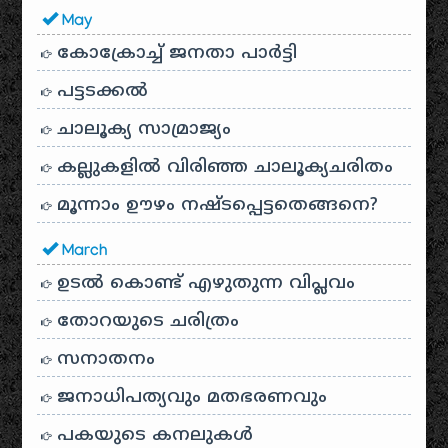
May
കോക്രോച്ച് ജനതാ പാർട്ടി
പട്ടടക്കൽ
ചാലൂക്യ സാമ്രാജ്യം
കല്ലുകളിൽ വിരിഞ്ഞ ചാലൂക്യചരിതം
മൂന്നാം ഊഴം നഷ്ടപ്പെട്ടതെങ്ങനെ?
March
ഉടൽ കൊണ്ട് എഴുതുന്ന വിപ്ലവം
തോറയുടെ ചരിത്രം
സനാതനം
ജനാധിപത്യവും മതഭരണവും
പകയുടെ കനലുകൾ