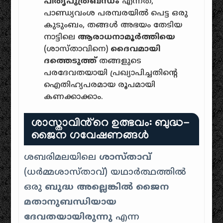
പിതൃപുത്രബന്ധം
എന്നത്,
പാണ്ഡ്യവംശ പരമ്പരയിൽ പെട്ട ഒരു
കുടുംബം, തങ്ങൾ അഭയം തേടിയ
നാട്ടിലെ
ആരാധനാമൂർത്തിയെ
(ശാസ്താവിനെ)
ദൈവമായി
ദത്തെടുത്ത്
തങ്ങളുടെ
പരദേവതയായി പ്രഖ്യാപിച്ചതിൻ്റെ
ഐതിഹ്യപരമായ രൂപമായി
കണക്കാക്കാം.
ശാസ്താവിൻ്റെ ഉത്ഭവം: ബുദ്ധ-
ജൈന ഗവേഷണങ്ങൾ
ശബരിമലയിലെ
ശാസ്താവ്
(ധർമ്മശാസ്താവ്) യഥാർത്ഥത്തിൽ
ഒരു
ബുദ്ധ അല്ലെങ്കിൽ ജൈന
മതാനുബന്ധിയായ
ദേവതയായിരുന്നു
എന്ന