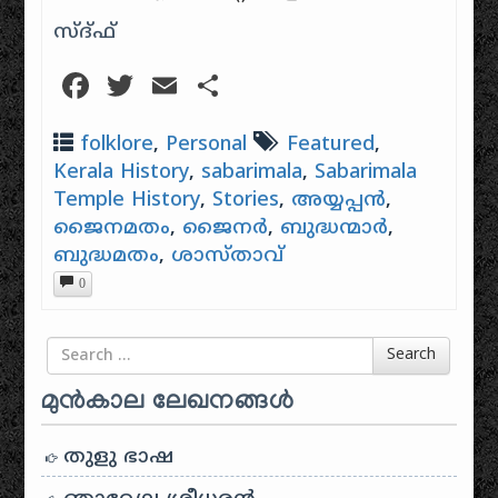
സ്ദ്ഫ്
Facebook
Twitter
Email
Share
folklore
,
Personal
Featured
,
Kerala History
,
sabarimala
,
Sabarimala
Temple History
,
Stories
,
അയ്യപ്പൻ
,
ജൈനമതം
,
ജൈനർ
,
ബുദ്ധന്മാർ
,
ബുദ്ധമതം
,
ശാസ്താവ്
0
Search for
Search
മുൻകാല ലേഖനങ്ങൾ
തുളു ഭാഷ