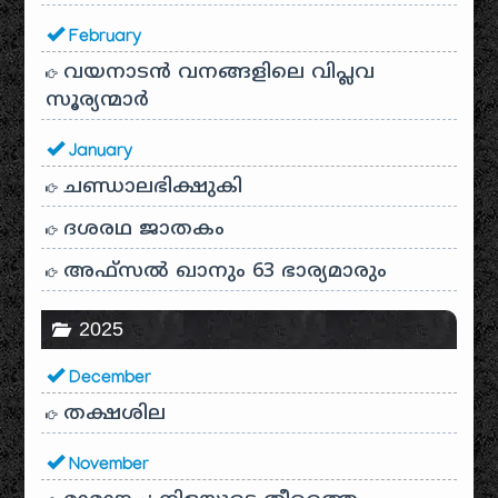
February
വയനാടൻ വനങ്ങളിലെ വിപ്ലവ
സൂര്യന്മാർ
January
ചണ്ഡാലഭിക്ഷുകി
ദശരഥ ജാതകം
അഫ്സൽ ഖാനും 63 ഭാര്യമാരും
2025
December
തക്ഷശില
November