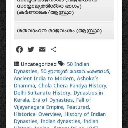
സാലുവ രാജവംശം (വിജയനഗര
സാമ്രാജ്യത്തിൻ്റെ ഭാഗം)
(കർണാടക/ആന്ധ്രാ)
ശതവാഹന രാജവംശം (ആന്ധ്രാ)
Facebook
Twitter
Email
Share
Uncategorized
50 Indian
Dynasties
,
50 ഇന്ത്യൻ രാജവംശങ്ങൾ
,
Ancient India to Modern
,
Ashoka's
Dhamma
,
Chola Chera Pandya History
,
Delhi Sultanate History
,
Dynasties in
Kerala
,
Era of Dynasties
,
Fall of
Vijayanagara Empire
,
Featured
,
Historical Overview
,
History of Indian
Dynasties
,
Indian dynasties
,
Indian