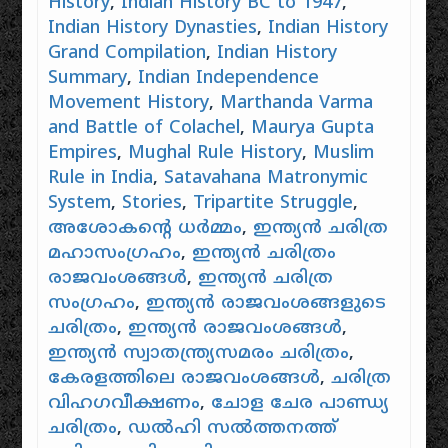
History
,
Indian History BC to 1947
,
Indian History Dynasties
,
Indian History
Grand Compilation
,
Indian History
Summary
,
Indian Independence
Movement History
,
Marthanda Varma
and Battle of Colachel
,
Maurya Gupta
Empires
,
Mughal Rule History
,
Muslim
Rule in India
,
Satavahana Matronymic
System
,
Stories
,
Tripartite Struggle
,
അശോകൻ്റെ ധർമ്മം
,
ഇന്ത്യൻ ചരിത്ര
മഹാസംഗ്രഹം
,
ഇന്ത്യൻ ചരിത്രം
രാജവംശങ്ങൾ
,
ഇന്ത്യൻ ചരിത്ര
സംഗ്രഹം
,
ഇന്ത്യൻ രാജവംശങ്ങളുടെ
ചരിത്രം
,
ഇന്ത്യൻ രാജവംശങ്ങൾ
,
ഇന്ത്യൻ സ്വാതന്ത്ര്യസമരം ചരിത്രം
,
കേരളത്തിലെ രാജവംശങ്ങൾ
,
ചരിത്ര
വിഹഗവീക്ഷണം
,
ചോള ചേര പാണ്ഡ്യ
ചരിത്രം
,
ഡൽഹി സൽത്തനത്ത്