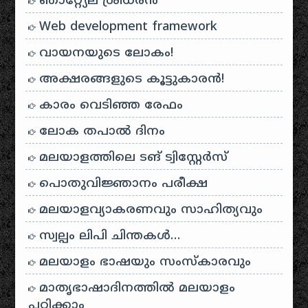
ഞാറ്റ്യേല ശ്രീധരൻ
Web development framework
വായനയുടെ ലോകം!
അക്ഷരങ്ങളുടെ കൂട്ടുകാരൻ!
കാരം വെടിഞ്ഞ രേഫം
ലോക തപാൽ ദിനം
മലയാളത്തിലെ ടങ് ട്വിസ്റ്റേർസ്
പൊതുവിജ്ഞാനം പരീക്ഷ
മലയാളവ്യാകരണവും സാഹിത്യവും
സ്വല്പം ലിപി ചിന്തകൾ…
മലയാളം ഭാഷയും സംസ്കാരവും
മാതൃഭാഷാദിനത്തിൽ മലയാളം
പഠിക്കാം