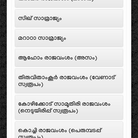
സിഖ് സാമ്രാജ്യം
മറാഠാ സാമ്രാജ്യം
ആഹോം രാജവംശം (അസം)
തിരുവിതാംകൂർ രാജവംശം (വേണാട്
സ്വരൂപം)
കോഴിക്കോട് സാമൂതിരി രാജവംശം
(നെടുയിരിപ്പ് സ്വരൂപം)
കൊച്ചി രാജവംശം (പെരുമ്പടപ്പ്