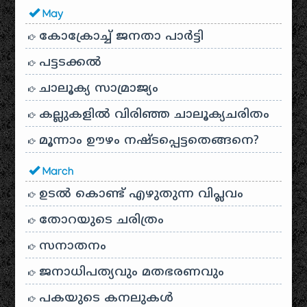
May
കോക്രോച്ച് ജനതാ പാർട്ടി
പട്ടടക്കൽ
ചാലൂക്യ സാമ്രാജ്യം
കല്ലുകളിൽ വിരിഞ്ഞ ചാലൂക്യചരിതം
മൂന്നാം ഊഴം നഷ്ടപ്പെട്ടതെങ്ങനെ?
March
ഉടൽ കൊണ്ട് എഴുതുന്ന വിപ്ലവം
തോറയുടെ ചരിത്രം
സനാതനം
ജനാധിപത്യവും മതഭരണവും
പകയുടെ കനലുകൾ