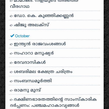
മാമാങ്കം: നിളയുടെ തീരത്തെ
വീരഗാഥ
ഡോ. കെ. കുഞ്ഞിക്കണ്ണൻ
ഷിജു അലക്സ്
October
ഇന്ത്യൻ രാജവംശങ്ങൾ
സഹാറാ മനുഷ്യർ
ദേവദാസികൾ
ശബരിമല ക്ഷേത്ര ചരിത്രം
സംബന്ധമൂർത്തി
രാമനു മുമ്പ്
ദക്ഷിണഭാരതത്തിൻ്റെ സാംസ്കാരിക
ദർപ്പണം: പഞ്ചമഹാകാവ്യങ്ങൾ