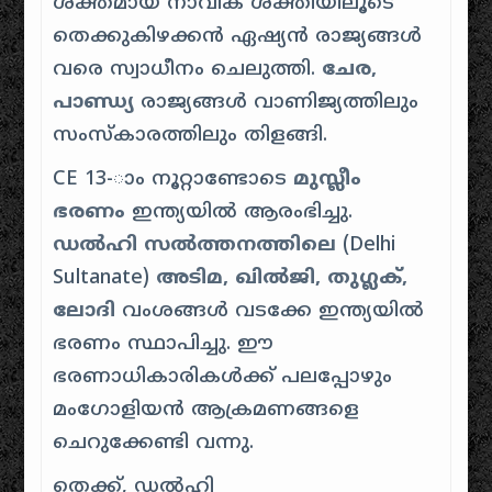
ശക്തമായ നാവിക ശക്തിയിലൂടെ
തെക്കുകിഴക്കൻ ഏഷ്യൻ രാജ്യങ്ങൾ
വരെ സ്വാധീനം ചെലുത്തി.
ചേര,
പാണ്ഡ്യ
രാജ്യങ്ങൾ വാണിജ്യത്തിലും
സംസ്കാരത്തിലും തിളങ്ങി.
CE 13-ാം നൂറ്റാണ്ടോടെ
മുസ്ലീം
ഭരണം
ഇന്ത്യയിൽ ആരംഭിച്ചു.
ഡൽഹി സൽത്തനത്തിലെ
(Delhi
Sultanate)
അടിമ, ഖിൽജി, തുഗ്ലക്,
ലോദി
വംശങ്ങൾ വടക്കേ ഇന്ത്യയിൽ
ഭരണം സ്ഥാപിച്ചു. ഈ
ഭരണാധികാരികൾക്ക് പലപ്പോഴും
മംഗോളിയൻ ആക്രമണങ്ങളെ
ചെറുക്കേണ്ടി വന്നു.
തെക്ക്, ഡൽഹി