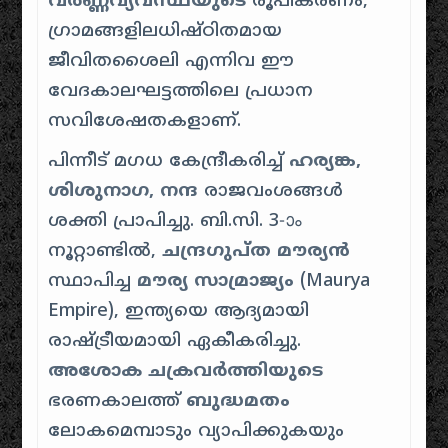
വർണ്ണവ്യവസ്ഥയുടെ
രൂപീകരണം,
ഗ്രാമങ്ങളിലധിഷ്ഠിതമായ
ജീവിതശൈലി എന്നിവ ഈ
വേദകാലഘട്ടത്തിലെ പ്രധാന
സവിശേഷതകളാണ്.
പിന്നീട് മഗധ കേന്ദ്രീകരിച്ച്
ഹര്യങ്ക,
ശിശുനാഗ, നന്ദ
രാജവംശങ്ങൾ
ശക്തി പ്രാപിച്ചു. ബി.സി. 3-ാം
നൂറ്റാണ്ടിൽ,
ചന്ദ്രഗുപ്ത മൗര്യൻ
സ്ഥാപിച്ച
മൗര്യ സാമ്രാജ്യം
(Maurya
Empire), ഇന്ത്യയെ ആദ്യമായി
രാഷ്ട്രീയമായി ഏകീകരിച്ചു.
അശോക ചക്രവർത്തിയുടെ
ഭരണകാലത്ത്
ബുദ്ധമതം
ലോകമെമ്പാടും വ്യാപിക്കുകയും