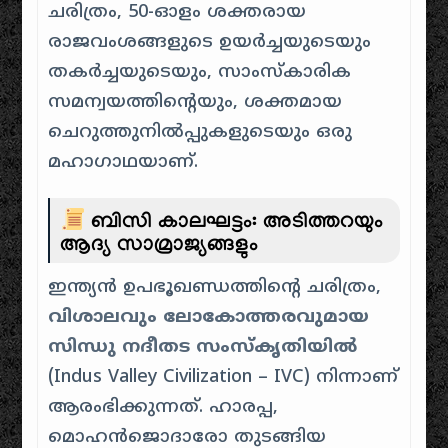
ചരിത്രം, 50-ഓളം ശക്തരായ
രാജവംശങ്ങളുടെ ഉയർച്ചയുടെയും
തകർച്ചയുടെയും, സാംസ്കാരിക
സമന്വയത്തിൻ്റെയും, ശക്തമായ
ചെറുത്തുനിൽപ്പുകളുടെയും ഒരു
മഹാഗാഥയാണ്.
ബിസി കാലഘട്ടം: അടിത്തറയും
ആദ്യ സാമ്രാജ്യങ്ങളും
ഇന്ത്യൻ ഉപഭൂഖണ്ഡത്തിൻ്റെ ചരിത്രം,
വിശാലവും ലോകോത്തരവുമായ
സിന്ധു നദീതട സംസ്കൃതിയിൽ
(Indus Valley Civilization – IVC) നിന്നാണ്
ആരംഭിക്കുന്നത്. ഹാരപ്പ,
മൊഹൻജൊദാരോ തുടങ്ങിയ