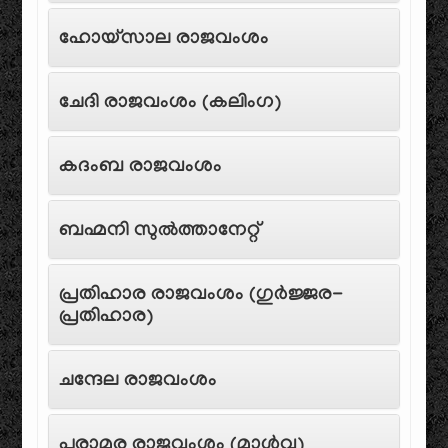
ഹോയ്‌സാല രാജവംശം
ചേദി രാജവംശം (കലിംഗ)
കദംബ രാജവംശം
ബഹ്മനി സുൽത്താനേറ്റ്
പ്രതിഹാര രാജവംശം (ഗുർജ്ജര-
പ്രതിഹാര)
ചന്ദേല രാജവംശം
പരാമര രാജവംശം (മാൾവ)