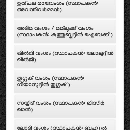
ഉത്പല രാജവംശം (സ്ഥാപകൻ:
അവന്തിവർമ്മൻ)
അടിമ വംശം / മമ്‌ലൂക്ക് വംശം
(സ്ഥാപകൻ: കുത്തുബ്ബുദ്ദീൻ ഐബക്ക്)
ഖിൽജി വംശം (സ്ഥാപകൻ: ജലാലുദ്ദീൻ
ഖിൽജി)
തുഗ്ലക് വംശം (സ്ഥാപകൻ:
ഗിയാസുദ്ദീൻ തുഗ്ലക്)
സയ്യിദ് വംശം (സ്ഥാപകൻ: ഖിസിർ
ഖാൻ)
ലോദി വംശം (സ്ഥാപകൻ: ബഹ്ലൂൽ