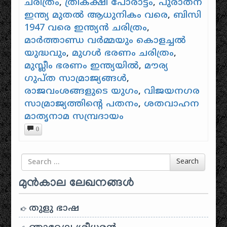
ചരിത്രം
,
ത്രികക്ഷി പോരാട്ടം
,
പുരാതന
ഇന്ത്യ മുതൽ ആധുനികം വരെ
,
ബിസി
1947 വരെ ഇന്ത്യൻ ചരിത്രം
,
മാർത്താണ്ഡ വർമ്മയും കൊളച്ചൽ
യുദ്ധവും
,
മുഗൾ ഭരണം ചരിത്രം
,
മുസ്ലീം ഭരണം ഇന്ത്യയിൽ
,
മൗര്യ
ഗുപ്ത സാമ്രാജ്യങ്ങൾ
,
രാജവംശങ്ങളുടെ യുഗം
,
വിജയനഗര
സാമ്രാജ്യത്തിൻ്റെ പതനം
,
ശതവാഹന
മാതൃനാമ സമ്പ്രദായം
0
Search for
Search
മുൻകാല ലേഖനങ്ങൾ
തുളു ഭാഷ