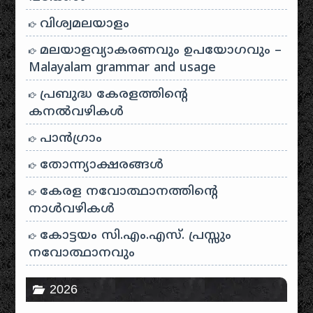
വിശ്വമലയാളം
മലയാളവ്യാകരണവും ഉപയോഗവും –
Malayalam grammar and usage
പ്രബുദ്ധ കേരളത്തിന്റെ
കനൽവഴികൾ
പാന്‍ഗ്രാം
തോന്ന്യാക്ഷരങ്ങള്‍
കേരള നവോത്ഥാനത്തിന്റെ
നാൾവഴികൾ
കോട്ടയം സി.എം.എസ്. പ്രസ്സും
നവോത്ഥാനവും
2026