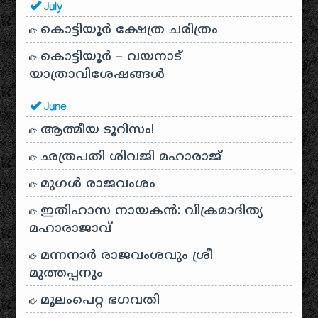
July
കൊട്ടിയൂർ ക്ഷേത്ര ചരിത്രം
കൊട്ടിയൂർ – വയനാട്
യാത്രാവിശേഷങ്ങൾ
June
ആത്മീയ ടൂറിസം!
ഛത്രപതി ശിവജി മഹാരാജ്
മുഗൾ രാജവംശം
ഇതിഹാസ നായകൻ: വിക്രമാദിത്യ
മഹാരാജാവ്
മന്നനാർ രാജവംശവും ശ്രീ
മുത്തപ്പനും
മൂലംപെറ്റ ഭഗവതി