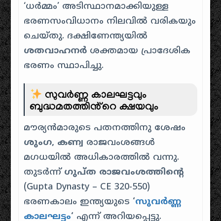
‘ധർമ്മം’ അടിസ്ഥാനമാക്കിയുള്ള
ഭരണസംവിധാനം നിലവിൽ വരികയും
ചെയ്തു. ദക്ഷിണേന്ത്യയിൽ
ശതവാഹനർ
ശക്തമായ പ്രാദേശിക
ഭരണം സ്ഥാപിച്ചു.
സുവർണ്ണ കാലഘട്ടവും
ബുദ്ധമതത്തിൻ്റെ ക്ഷയവും
മൗര്യൻമാരുടെ പതനത്തിനു ശേഷം
ശുംഗ, കണ്വ
രാജവംശങ്ങൾ
മഗധയിൽ അധികാരത്തിൽ വന്നു.
തുടർന്ന്
ഗുപ്ത രാജവംശത്തിൻ്റെ
(Gupta Dynasty – CE 320-550)
ഭരണകാലം ഇന്ത്യയുടെ
‘
സുവർണ്ണ
കാലഘട്ടം
‘
എന്ന് അറിയപ്പെട്ടു.