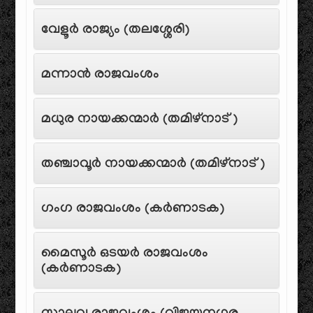
വേളൂർ രാജ്യം (തലശ്ശേരി)
മന്നാൻ രാജവംശം
മധുര നായക്കന്മാർ (തമിഴ്‌നാട്)
തഞ്ചാവൂർ നായക്കന്മാർ (തമിഴ്‌നാട്)
ഗംഗ രാജവംശം (കർണാടക)
മൈസൂർ ഒടയർ രാജവംശം
(കർണാടക)