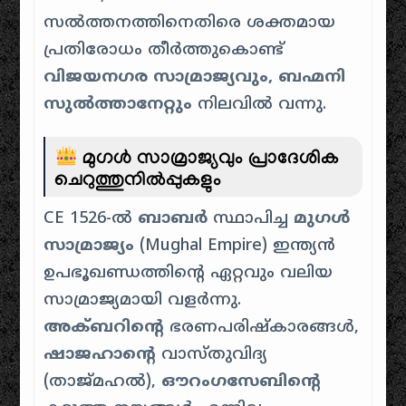
സൽത്തനത്തിനെതിരെ ശക്തമായ
പ്രതിരോധം തീർത്തുകൊണ്ട്
വിജയനഗര സാമ്രാജ്യവും, ബഹ്മനി
സുൽത്താനേറ്റും
നിലവിൽ വന്നു.
മുഗൾ സാമ്രാജ്യവും പ്രാദേശിക
ചെറുത്തുനിൽപ്പുകളും
CE 1526-ൽ
ബാബർ
സ്ഥാപിച്ച
മുഗൾ
സാമ്രാജ്യം
(Mughal Empire) ഇന്ത്യൻ
ഉപഭൂഖണ്ഡത്തിൻ്റെ ഏറ്റവും വലിയ
സാമ്രാജ്യമായി വളർന്നു.
അക്ബറിൻ്റെ
ഭരണപരിഷ്കാരങ്ങൾ,
ഷാജഹാൻ്റെ
വാസ്തുവിദ്യ
(താജ്മഹൽ),
ഔറംഗസേബിൻ്റെ