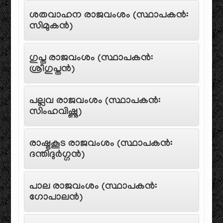
ശതവാഹന രാജവംശം (സ്ഥാപകൻ:
സിമുകൻ)
ഗുപ്ത രാജവംശം (സ്ഥാപകൻ:
ശ്രീഗുപ്തൻ)
പല്ലവ രാജവംശം (സ്ഥാപകൻ:
സിംഹവിഷ്ണു)
രാഷ്ട്രകൂട രാജവംശം (സ്ഥാപകൻ:
ദന്തിദുർഗ്ഗൻ)
പാല രാജവംശം (സ്ഥാപകൻ:
ഗോപാലൻ)