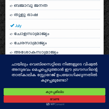
ബജാവു ജനത
തുളു ഭാഷ
July
ചോളസാമ്രാജ്യം
ചേരസാമ്രാജ്യം
അശോകസാമ്രാജ്യം
വൈക്കത്തിന്റെ ബൗദ്ധ പശ്ചാത്തലം
ദളവാകുളം കൂട്ടക്കൊല
ബ്രാഹ്മണ കുടിയേറ്റം
കേരളോൽപ്പത്തിയും പരശുരാമ
മിത്തും
ശിവകല പുരാവസ്തു ശേഖരം