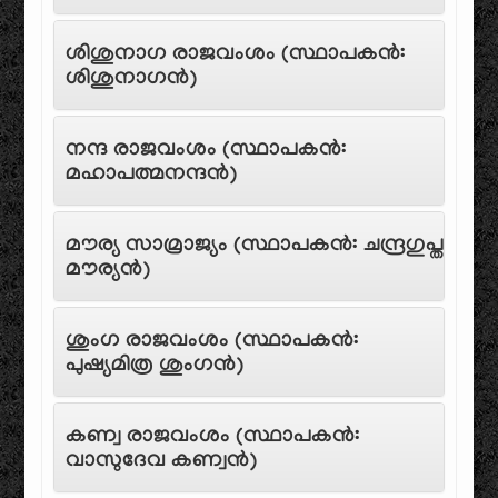
ശിശുനാഗ രാജവംശം (സ്ഥാപകൻ:
ശിശുനാഗൻ)
നന്ദ രാജവംശം (സ്ഥാപകൻ:
മഹാപത്മനന്ദൻ)
മൗര്യ സാമ്രാജ്യം (സ്ഥാപകൻ: ചന്ദ്രഗുപ്ത
മൗര്യൻ)
ശുംഗ രാജവംശം (സ്ഥാപകൻ:
പുഷ്യമിത്ര ശുംഗൻ)
കണ്വ രാജവംശം (സ്ഥാപകൻ:
വാസുദേവ കണ്വൻ)