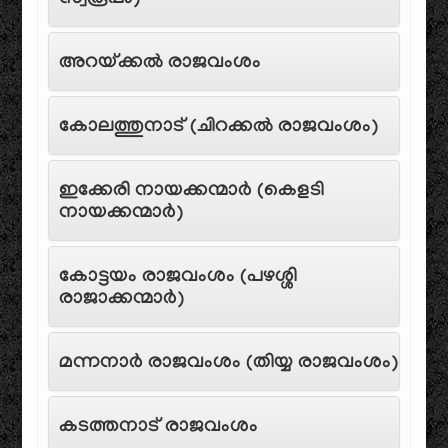
സ്വരൂപം)
അറയ്ക്കൽ രാജവംശം
കോലത്തുനാട് (ചിറക്കൽ രാജവംശം)
ഇക്കേരി നായക്കന്മാർ (കെളടി
നായക്കന്മാർ)
കോട്ടയം രാജവംശം (പഴശ്ശി
രാജാക്കന്മാർ)
മന്നനാർ രാജവംശം (തിയ്യ രാജവംശം)
കടത്തനാട് രാജവംശം