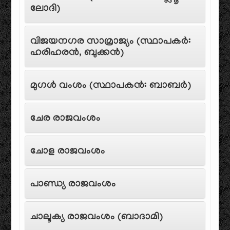
ലോദി)
വിജയനഗര സാമ്രാജ്യം (സ്ഥാപകർ:
ഹരിഹരൻ, ബുക്കൻ)
മുഗൾ വംശം (സ്ഥാപകൻ: ബാബർ)
ചേര രാജവംശം
ചോള രാജവംശം
പാണ്ഡ്യ രാജവംശം
ചാലൂക്യ രാജവംശം (ബാദാമി)