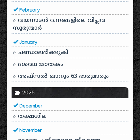
February
വയനാടൻ വനങ്ങളിലെ വിപ്ലവ
സൂര്യന്മാർ
January
ചണ്ഡാലഭിക്ഷുകി
ദശരഥ ജാതകം
അഫ്സൽ ഖാനും 63 ഭാര്യമാരും
2025
December
തക്ഷശില
November