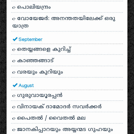
പൊലിയന്ദ്രം
വോയേജർ: അനന്തതയിലേക്ക് ഒരു
യാത്ര
September
തെയ്യങ്ങളെ കുറിച്ച്
കാഞ്ഞങ്ങാട്
വരയും കുറിയും
August
ഗുരുവായൂരപ്പൻ
വിനായക് ദാമോദർ സവർക്കർ
പൈതൽ / വൈതൽ മല
ജാനകിപ്പാറയും അയ്യന്മട ഗുഹയും