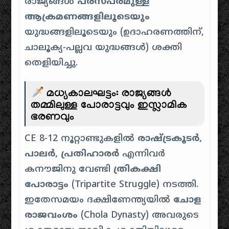
രാജ്യങ്ങൾ
പരസ്പരമുള്ള
ആക്രമണങ്ങളിലൂടെയും
യുദ്ധങ്ങളിലൂടെയും (ഉദാഹരണത്തിന്,
ചാലൂക്യ-പല്ലവ യുദ്ധങ്ങൾ) ശക്തി
തെളിയിച്ചു.
മധ്യകാലഘട്ടം: രാജ്യങ്ങൾ
തമ്മിലുള്ള പോരാട്ടവും ഇസ്ലാമിക
ഭരണവും
CE 8-12 നൂറ്റാണ്ടുകളിൽ
രാഷ്ട്രകൂടർ,
പാലർ, പ്രതിഹാരർ
എന്നിവർ
കനൗജിനു വേണ്ടി
ത്രികക്ഷി
പോരാട്ടം
(Tripartite Struggle) നടത്തി.
ഇതേസമയം ദക്ഷിണേന്ത്യയിൽ
ചോള
രാജവംശം
(Chola Dynasty) അവരുടെ