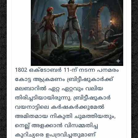
1802 ഒക്ടോബർ 11-ന് നടന്ന പനമരം
കോട്ട ആക്രമണം ബ്രിട്ടീഷുകാർക്ക്
മലബാറിൽ ഏറ്റ ഏറ്റവും വലിയ
തിരിച്ചടിയായിരുന്നു. ബ്രിട്ടീഷുകാർ
വയനാട്ടിലെ കർഷകർക്കുമേൽ
അമിതമായ നികുതി ചുമത്തിയതും,
നെല്ല് അളക്കാൻ വിസമ്മതിച്ച
കുറിച്യരെ ഉപദ്രവിച്ചതുമാണ്