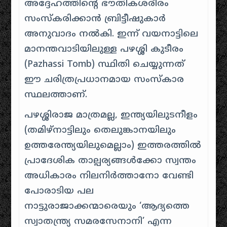
അദ്ദേഹത്തിന്റെ ഭൗതികശരീരം
സംസ്‌കരിക്കാൻ ബ്രിട്ടീഷുകാർ
അനുവാദം നൽകി. ഇന്ന് വയനാട്ടിലെ
മാനന്തവാടിയിലുള്ള പഴശ്ശി കുടീരം
(Pazhassi Tomb) സ്ഥിതി ചെയ്യുന്നത്
ഈ ചരിത്രപ്രധാനമായ സംസ്‌കാര
സ്ഥലത്താണ്.
പഴശ്ശിരാജ മാത്രമല്ല, ഇന്ത്യയിലുടനീളം
(തമിഴ്നാട്ടിലും തെലുങ്കാനയിലും
ഉത്തരേന്ത്യയിലുമെല്ലാം) ഇത്തരത്തിൽ
പ്രാദേശിക താല്പര്യങ്ങൾക്കോ സ്വന്തം
അധികാരം നിലനിർത്താനോ വേണ്ടി
പോരാടിയ പല
നാട്ടുരാജാക്കന്മാരെയും ‘ആദ്യത്തെ
സ്വാതന്ത്ര്യ സമരസേനാനി’ എന്ന