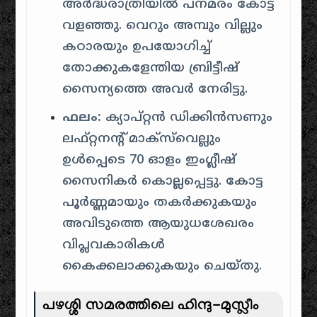
അർദ്ധരാത്രിയിൽ പനമരം കോട്ട
വളഞ്ഞു. വെറും അമ്പും വില്ലും
കഠാരയും ഉപയോഗിച്ച്
തോക്കുകളേന്തിയ ബ്രിട്ടീഷ്
സൈന്യത്തെ അവർ നേരിട്ടു.
ഫലം:
ക്യാപ്റ്റൻ ഡിക്കിൻസണും
ലഫ്റ്റനന്റ് മാക്സ്‌വെല്ലും
ഉൾപ്പെടെ 70 ഓളം ഇംഗ്ലീഷ്
സൈനികർ കൊല്ലപ്പെട്ടു. കോട്ട
പൂർണ്ണമായും തകർക്കുകയും
അവിടുത്തെ ആയുധശേഖരം
വിപ്ലവകാരികൾ
കൈക്കലാക്കുകയും ചെയ്തു.
പഴശ്ശി സമരത്തിലെ ഹിന്ദു-മുസ്ലീം