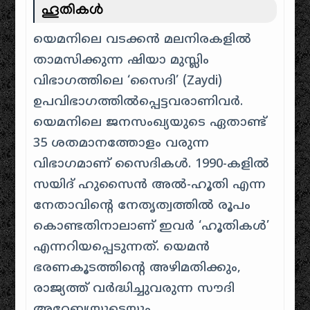
ഹൂതികൾ
യെമനിലെ വടക്കൻ മലനിരകളിൽ
താമസിക്കുന്ന ഷിയാ മുസ്ലിം
വിഭാഗത്തിലെ ‘സൈദി’ (Zaydi)
ഉപവിഭാഗത്തിൽപ്പെട്ടവരാണിവർ.
യെമനിലെ ജനസംഖ്യയുടെ ഏതാണ്ട്
35 ശതമാനത്തോളം വരുന്ന
വിഭാഗമാണ് സൈദികൾ. 1990-കളിൽ
സയിദ് ഹുസൈൻ അൽ-ഹൂതി എന്ന
നേതാവിന്റെ നേതൃത്വത്തിൽ രൂപം
കൊണ്ടതിനാലാണ് ഇവർ ‘ഹൂതികൾ’
എന്നറിയപ്പെടുന്നത്. യെമൻ
ഭരണകൂടത്തിന്റെ അഴിമതിക്കും,
രാജ്യത്ത് വർദ്ധിച്ചുവരുന്ന സൗദി
അറേബ്യയുടെയും