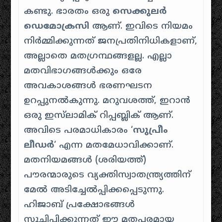
കണ്ടു. ഭാരതം ഒരു
സെക്കുലർ
ഡെമോക്രസി
ആണ്. ഇവിടെ നിയമം
നിർമ്മിക്കുന്നത് ജനപ്രതിനിധികളാണ്,
അല്ലാതെ മതഗ്രന്ഥങ്ങളല്ല. എല്ലാ
മതവിഭാഗങ്ങൾക്കും ഒരേ
അവകാശങ്ങൾ ഭരണഘടന
ഉറപ്പുനൽകുന്നു. മറുവശത്ത്, ഇറാൻ
ഒരു ഇസ്‌ലാമിക് റിപ്പബ്ലിക് ആണ്.
അവിടെ പരമാധികാരം ‘
സുപ്രീം
ലീഡർ
‘ എന്ന മതമേധാവിക്കാണ്.
മതനിയമങ്ങൾ (
ശരിയത്ത്
)
പൗരന്മാരുടെ വ്യക്തിസ്വാതന്ത്ര്യത്തിന്
മേൽ അടിച്ചേൽപ്പിക്കപ്പെടുന്നു.
ഹിജാബ്
പ്രക്ഷോഭങ്ങൾ
സൂചിപ്പിക്കുന്നത് ഈ മതപരമായ