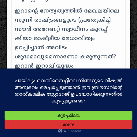
ഇറാൻ്റെ നേതൃത്വത്തിൽ മേഖലയിലെ
സുന്നി രാഷ്ട്രങ്ങളുടെ (പ്രത്യേകിച്ച്
സൗദി അറേബ്യ) സ്വാധീനം കുറച്ച്
ഷിയാ രാഷ്ട്രീയ മേധാവിത്വം
ഉറപ്പിച്ചാൽ അവിടം
ശുദ്ധമാവുമെന്നാണോ കരുതുന്നത്?
ഇറാൻ ഇറാഖ് യുദ്ധം
എന്തിനായിരുന്നു? ഷാറ്റ് അൽ അറബ്
(അറബ്യൻ ഗൾഫിലെ നദീതീരം)
നിയന്ത്രണത്തെക്കുറിച്ചുള്ള
ദീർഘകാല തർക്കമായിരുന്നു
പ്രധാനം. 1975-ലെ അൽജീയർസ്
ഉടമ്പടി ഇറാഖിന്
അപമാനകരമായിരുന്നു; സദ്ദാം