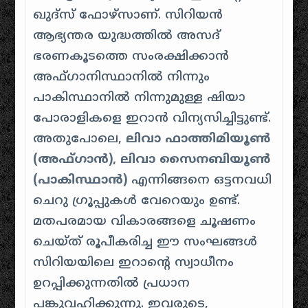
ഖുദ്‌സ് ഫോഴ്‌സാണ്. സിറിയൻ
ആഭ്യന്തര യുദ്ധത്തിൽ അസദ്
ഭരണകൂടത്തെ സംരക്ഷിക്കാൻ
അഫ്ഗാനിസ്ഥാനിൽ നിന്നും
പാകിസ്ഥാനിൽ നിന്നുമുള്ള ഷിയാ
പോരാളികളെ ഇറാൻ വിന്യസിച്ചിട്ടുണ്ട്.
അതുപോലെ,
ലിവാ ഫാത്തിമിയൂൺ
(അഫ്ഗാൻ), ലിവാ സൈനബിയൂൺ
(പാകിസ്ഥാൻ)
എന്നിങ്ങനെ ഒട്ടനവധി
ചെറു ഗ്രൂപ്പുകൾ വേറെയും ഉണ്ട്.
മതപരമായ വികാരങ്ങളെ ചൂഷണം
ചെയ്ത് രൂപീകരിച്ച ഈ സംഘങ്ങൾ
സിറിയയിലെ ഇറാന്റെ സ്വാധീനം
ഉറപ്പിക്കുന്നതിൽ പ്രധാന
പങ്കുവഹിക്കുന്നു. ഇവരുടെ, ​