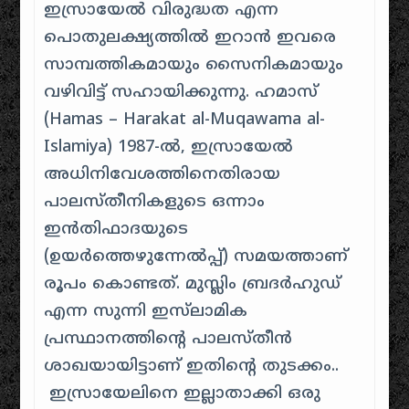
ഇസ്രായേൽ വിരുദ്ധത എന്ന
പൊതുലക്ഷ്യത്തിൽ ഇറാൻ ഇവരെ
സാമ്പത്തികമായും സൈനികമായും
വഴിവിട്ട് സഹായിക്കുന്നു. ഹമാസ്
(Hamas – Harakat al-Muqawama al-
Islamiya) 1987-ൽ, ഇസ്രായേൽ
അധിനിവേശത്തിനെതിരായ
പാലസ്തീനികളുടെ ഒന്നാം
ഇൻതിഫാദയുടെ
(ഉയർത്തെഴുന്നേൽപ്പ്) സമയത്താണ്
രൂപം കൊണ്ടത്. മുസ്ലിം ബ്രദർഹുഡ്
എന്ന സുന്നി ഇസ്‌ലാമിക
പ്രസ്ഥാനത്തിന്റെ പാലസ്തീൻ
ശാഖയായിട്ടാണ് ഇതിന്റെ തുടക്കം..
ഇസ്രായേലിനെ ഇല്ലാതാക്കി ഒരു