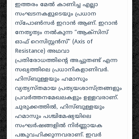
ഇത്തരം മേൽ കാണിച്ച എല്ലാ
സംഘടനകളുടെയും പ്രധാന
സ്പോൺസർ ഇറാൻ ആണ്. ഇറാൻ
നേതൃത്വം നൽകുന്ന “ആക്സിസ്
ഓഫ് റെസിസ്റ്റൻസ്” (Axis of
Resistance) അഥവാ
പ്രതിരോധത്തിന്റെ അച്ചുതണ്ട് എന്ന
സഖ്യത്തിലെ പ്രധാനികളാണിവർ.
ഹിസ്ബുള്ളയും ഹമാസും
വ്യത്യസ്തമായ പ്രത്യയശാസ്ത്രങ്ങളും
പ്രവർത്തനമേഖലകളും ഉള്ളവരാണ്.
ചുരുക്കത്തിൽ, ഹിസ്ബുള്ളയും
ഹമാസും പശ്ചിമേഷ്യയിലെ
സംഘർഷങ്ങളിൽ നിർണ്ണായക
പങ്കുവഹിക്കുന്നവരാണ്. ഇവർ