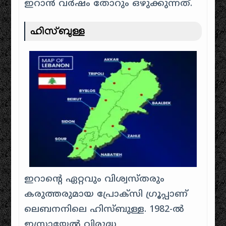
ഇറാൻ വർഷം തോറും ഒഴുക്കുന്നത്.
ഹിസ്ബുള്ള
ഇറാന്റെ ഏറ്റവും വിശ്വസ്തരും
കരുത്തരുമായ പ്രോക്സി ഗ്രൂപ്പാണ്
ലെബനനിലെ ഹിസ്ബുള്ള. 1982-ൽ
ഇസ്രായേൽ വിരുദ്ധ