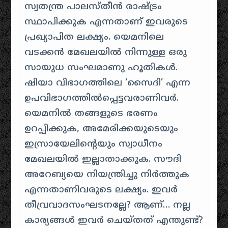
സ്വതന്ത്ര പാലസ്തീൻ രാഷ്ട്രം
സ്ഥാപിക്കുക എന്നതാണ് ഇവരുടെ
പ്രഖ്യാപിത ലക്ഷ്യം. യെമനിലെ
വടക്കൻ മേഖലയിൽ നിന്നുള്ള ഒരു
സായുധ സംഘമാണു ഹൂതികൾ.
ഷിയാ വിഭാഗത്തിലെ ‘സൈദി’ എന്ന
ഉപവിഭാഗത്തിൽപ്പെട്ടവരാണിവർ.
യെമനിൽ തങ്ങളുടെ ഭരണം
ഉറപ്പിക്കുക, അമേരിക്കയുടെയും
ഇസ്രായേലിന്റെയും സ്വാധീനം
മേഖലയിൽ ഇല്ലാതാക്കുക. സൗദി
അറേബ്യയെ നിയന്ത്രിച്ചു നിർത്തുക
എന്നതാണിവരുടെ ലക്ഷ്യം. ഇവർ
തീവ്രവാദസംഘടനല്ലേ? ആണ്… നല്ല
കാര്യങ്ങൾ ഇവർ ചെയ്തത് എന്തുണ്ട്?