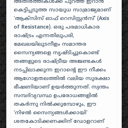
അതിർത്തികൾക്ക് പുറത്ത് ഇറാൻ
കെട്ടിപ്പടുത്ത സായുധ സാമ്രാജ്യമാണ്
‘ആക്സിസ് ഓഫ് റെസിസ്റ്റൻസ്’ (
Axis
of Resistance
). ഒരു പരമാധികാര
രാഷ്ട്രം എന്നതിലുപരി,
മേഖലയിലുടനീളം സമാന്തര
സൈന്യങ്ങളെ സൃഷ്ടിച്ചുകൊണ്ട്
തങ്ങളുടെ രാഷ്ട്രീയ അജണ്ടകൾ
നടപ്പിലാക്കുന്ന ഇറാന്റെ ഈ നീക്കം
ആഗോളതലത്തിൽ വലിയ സുരക്ഷാ
ഭീഷണിയാണ് ഉയർത്തുന്നത്. സ്വന്തം
സമ്പദ്‌വ്യവസ്ഥ ഉപരോധങ്ങളിൽ
തകർന്നു നിൽക്കുമ്പോഴും, ഈ
‘നിഴൽ സൈന്യങ്ങൾക്കായി’
ശതകോടിക്കണക്കിന് ഡോളറാണ്