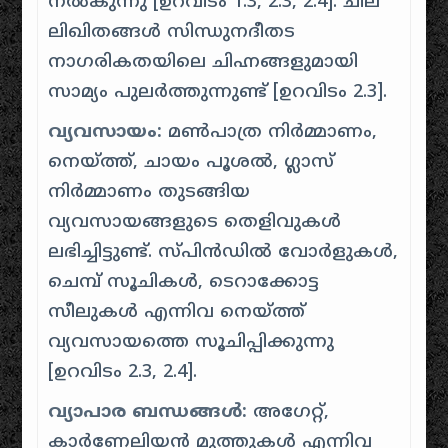
നൽകുന്നു [
ഉറവിടം 1.3, 2.3, 2.4
]. ചില
ലിഖിതങ്ങൾ സിന്ധുനദീതട
നാഗരികതയിലെ ചിഹ്നങ്ങളുമായി
സാമ്യം പുലർത്തുന്നുണ്ട് [
ഉറവിടം 2.3
].
വ്യവസായം:
മൺപാത്ര നിർമ്മാണം,
നെയ്ത്ത്, ചായം പൂശൽ, ഗ്ലാസ്
നിർമ്മാണം തുടങ്ങിയ
വ്യവസായങ്ങളുടെ തെളിവുകൾ
ലഭിച്ചിട്ടുണ്ട്. സ്പിൻഡിൽ വോർളുകൾ,
ചെമ്പ് സൂചികൾ, ടെറാക്കോട്ട
സീലുകൾ എന്നിവ നെയ്ത്ത്
വ്യവസായത്തെ സൂചിപ്പിക്കുന്നു
[
ഉറവിടം 2.3, 2.4
].
വ്യാപാര ബന്ധങ്ങൾ:
അഗേറ്റ്,
കാർണേലിയൻ മുത്തുകൾ എന്നിവ