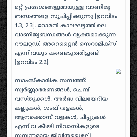
മറ്റ് പ്രദേശങ്ങളുമായുള്ള വാണിജ്യ
ബന്ധങ്ങളെ സൂചിപ്പിക്കുന്നു [
ഉറവിടം
1.3, 2.3
]. റോമൻ കാലഘട്ടത്തിലെ
വാണിജ്യബന്ധങ്ങൾ വ്യക്തമാക്കുന്ന
റൗലറ്റഡ്, അറെറ്റൈൻ സെറാമിക്സ്
എന്നിവയും കണ്ടെടുത്തിട്ടുണ്ട്
[
ഉറവിടം 2.2
].
സാംസ്കാരിക സമ്പത്ത്:
സ്വർണ്ണാഭരണങ്ങൾ, ചെമ്പ്
വസ്തുക്കൾ, അർദ്ധ വിലയേറിയ
കല്ലുകൾ, ശംഖ് വളകൾ,
ആനക്കൊമ്പ് വളകൾ, ചീപ്പുകൾ
എന്നിവ കീഴടി നിവാസികളുടെ
സമ്പന്നമായ ജീവിതശൈലി