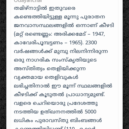
Odayanchal
തമിഴ്‌നാട്ടിൽ ഇതുവരെ
കണ്ടെത്തിയിട്ടുള്ള മൂന്നു പുരാതന
ജനവാസസ്ഥലങ്ങളിൽ ഒന്നാണ് കീഴടി
(മറ്റ് രണ്ടെണ്ണം: അരിക്കമേട് – 1947,
കാവേരിപൂമ്പട്ടണം – 1965). 2300
വർഷങ്ങൾക്ക് മുമ്പു നിലനിന്നിരുന്ന
ഒരു നാഗരിക സംസ്കൃതിയുടെ
അസ്തിത്വം തെളിയിക്കുന്ന
വ്യക്തമായ തെളിവുകൾ
ലഭിച്ചതിനാൽ ഈ മൂന്ന് സ്ഥലങ്ങളിൽ
കീഴടിക്ക് കൂടുതൽ പ്രാധാന്യമുണ്ട്.
വളരെ ചെറിയൊരു പ്രദേശത്തു
നടത്തിയ ഉത്ഖനനത്തിൽ 5000
ലധികം പുരാവസ്തു ബിംബങ്ങൾ