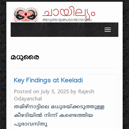
ചായില്യം
ആസുരതാളങ്ങൾക്കൊരാമുഖം
Skip to content
Toggle n
മധുരൈ
Key Findings at Keeladi
Posted on
July 5, 2025
by
Rajesh
Odayanchal
തമിഴ്നാട്ടിലെ മധുരയ്ക്കടുത്തുള്ള
കീഴടിയിൽ നിന്ന് കണ്ടെത്തിയ
പുരാവസ്തു