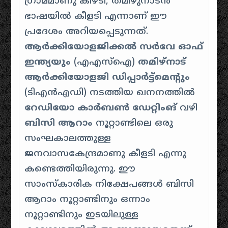
ഗ്രാമമാണു കീഴടി, തമിഴുനാടൻ
ഭാഷയിൽ കീളടി എന്നാണ് ഈ
പ്രദേശം അറിയപ്പെടുന്നത്.
ആർക്കിയോളജിക്കൽ സർവേ ഓഫ്
ഇന്ത്യയും
(എഎസ്ഐ)
തമിഴ്നാട്
ആർക്കിയോളജി ഡിപ്പാർട്ട്മെൻ്റും
(ടിഎൻഎഡി) നടത്തിയ ഖനനത്തിൽ
റേഡിയോ കാർബൺ ഡേറ്റിംങ്
വഴി
ബിസി ആറാം
നൂറ്റാണ്ടിലെ ഒരു
സംഘകാലത്തുള്ള
ജനവാസകേന്ദ്രമാണു കീളടി എന്നു
കണ്ടെത്തിയിരുന്നു. ഈ
സാംസ്കാരിക നിക്ഷേപങ്ങൾ ബിസി
ആറാം നൂറ്റാണ്ടിനും ഒന്നാം
നൂറ്റാണ്ടിനും ഇടയിലുള്ള