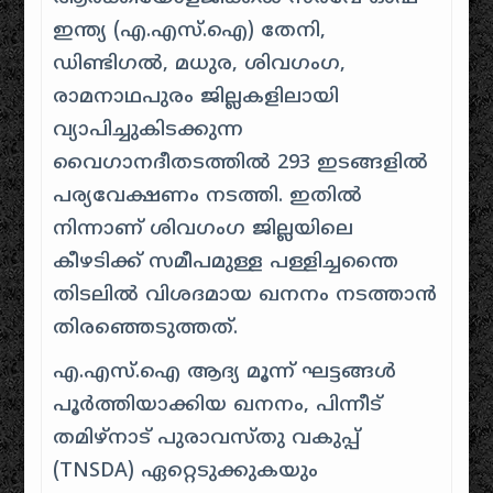
ഇന്ത്യ (എ.എസ്.ഐ) തേനി,
ഡിണ്ടിഗൽ, മധുര, ശിവഗംഗ,
രാമനാഥപുരം ജില്ലകളിലായി
വ്യാപിച്ചുകിടക്കുന്ന
വൈഗാനദീതടത്തിൽ 293 ഇടങ്ങളിൽ
പര്യവേക്ഷണം നടത്തി. ഇതിൽ
നിന്നാണ് ശിവഗംഗ ജില്ലയിലെ
കീഴടിക്ക് സമീപമുള്ള പള്ളിച്ചന്തൈ
തിടലിൽ വിശദമായ ഖനനം നടത്താൻ
തിരഞ്ഞെടുത്തത്.
എ.എസ്.ഐ ആദ്യ മൂന്ന് ഘട്ടങ്ങൾ
പൂർത്തിയാക്കിയ ഖനനം, പിന്നീട്
തമിഴ്‌നാട് പുരാവസ്തു വകുപ്പ്
(TNSDA) ഏറ്റെടുക്കുകയും