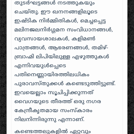
തുടർഘട്ടങ്ങൾ നടത്തുകയും
ചെയ്തു. ഈ ഖനനങ്ങളിലൂടെ
ഇഷ്ടിക നിർമ്മിതികൾ, മെച്ചപ്പെട്ട
മലിനജലനിർഗ്ഗമന സംവിധാനങ്ങൾ,
വ്യവസായശാലകൾ, കളിമൺ
പാത്രങ്ങൾ, ആഭരണങ്ങൾ, തമിഴ്-
ബ്രാഹ്മി ലിപിയിലുള്ള എഴുത്തുകൾ
എന്നിവയുൾപ്പെടെ
പതിനെണ്ണായിരത്തിലധികം
പുരാവസ്തുക്കൾ കണ്ടെടുത്തിട്ടുണ്ട്.
ഇവയെല്ലാം സൂചിപ്പിക്കുന്നത്
വൈഗയുടെ തീരത്ത് ഒരു നഗര
കേന്ദ്രീകൃതമായ സംസ്കാരം
നിലനിന്നിരുന്നു എന്നാണ്.
കണ്ടെത്തലുകളിൽ ഏറ്റവും