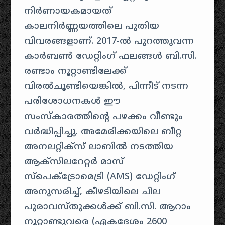
നിർണായകമായത്
കാലനിർണ്ണയത്തിലെ പുതിയ
വിവരങ്ങളാണ്. 2017-ൽ പുറത്തുവന്ന
കാർബൺ ഡേറ്റിംഗ് ഫലങ്ങൾ ബി.സി.
രണ്ടാം നൂറ്റാണ്ടിലേക്ക്
വിരൽചൂണ്ടിയെങ്കിൽ, പിന്നീട് നടന്ന
പരിശോധനകൾ ഈ
സംസ്കാരത്തിന്റെ പഴക്കം വീണ്ടും
വർദ്ധിപ്പിച്ചു. അമേരിക്കയിലെ ബീറ്റ
അനലറ്റിക്സ് ലാബിൽ നടത്തിയ
ആക്സിലറേറ്റർ മാസ്
സ്പെക്ട്രോമെട്രി (AMS) ഡേറ്റിംഗ്
അനുസരിച്ച്, കീഴടിയിലെ ചില
പുരാവസ്തുക്കൾക്ക് ബി.സി. ആറാം
നൂറ്റാണ്ടുവരെ (ഏകദേശം 2600