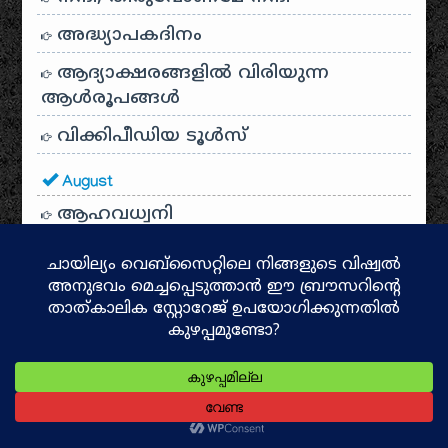
അദ്ധ്യാപകദിനം
ആദ്യാക്ഷരങ്ങളിൽ വിരിയുന്ന
ആൾരൂപങ്ങൾ
വിക്കിപീഡിയ ടൂൾസ്
August
ആഹവധ്വനി
വിക്കിഡാറ്റയുടെ
അനന്തസാദ്ധ്യതകള്‍
അപരനാമങ്ങൾ
കിലുകിലുക്കാം ചെപ്പേ കിങ്ങിണീ
അഹല്യ
ഓര്‍മ്മകളുടെ ഓണം