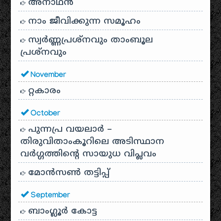
അനാഥന്‍
നാം ജീവിക്കുന്ന സമൂഹം
സ്വര്‍ണ്ണപ്രശ്‌നവും താംബൂല
പ്രശ്‌നവും
November
റ്റകാരം
October
പുന്നപ്ര വയലാർ –
തിരുവിതാംകൂറിലെ അടിസ്ഥാന
വർഗ്ഗത്തിന്റെ സായുധ വിപ്ലവം
മോൻസൺ തട്ടിപ്പ്
September
ബാംഗ്ലൂർ കോട്ട