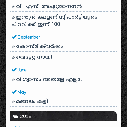
വി. എസ്. അച്യുതാനന്ദൻ
ഇന്ത്യൻ കമ്യൂണിസ്റ്റ് പാർട്ടിയുടെ
പിറവിക്ക് ഇന്ന് 100
September
കോസ്മിക്‌വർഷം
വെട്ടേറ്റ നായ!
June
വിശ്വാസം അതല്ലേ എല്ലാം
May
മങ്ങലം കളി
2018