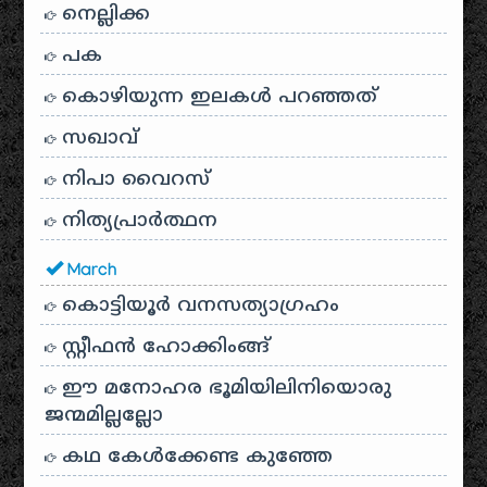
നെല്ലിക്ക
പക
കൊഴിയുന്ന ഇലകൾ പറഞ്ഞത്
സഖാവ്
നിപാ വൈറസ്
നിത്യപ്രാർത്ഥന
March
കൊട്ടിയൂർ വനസത്യാഗ്രഹം
സ്റ്റീഫൻ ഹോക്കിംങ്ങ്
ഈ മനോഹര ഭൂമിയിലിനിയൊരു
ജന്മമില്ലല്ലോ
കഥ കേൾക്കേണ്ട കുഞ്ഞേ