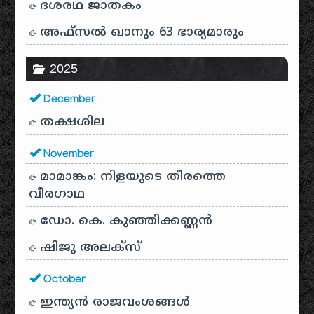
ദശരഥ ജാതകം
അഫ്സൽ ഖാനും 63 ഭാര്യമാരും
2025
December
തക്ഷശില
November
മാമാങ്കം: നിളയുടെ തീരത്തെ
വീരഗാഥ
ഡോ. കെ. കുഞ്ഞിക്കണ്ണൻ
ഷിജു അലക്സ്
October
ഇന്ത്യൻ രാജവംശങ്ങൾ