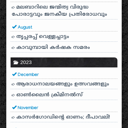
മലബാറിലെ ജന്മിത്വ വിരുദ്ധ
പോരാട്ടവും ജനകീയ പ്രതിരോധവും
August
തൃപ്പരപ്പ് വെള്ളച്ചാട്ടം
കാവുമ്പായി കർഷക സമരം
2023
December
ആരാധനാലയങ്ങളും ഉത്സവങ്ങളും
ഓൺലൈൻ ക്രിമിനൽസ്
November
കാസർഗോഡിൻ്റെ ഓണം; ദീപാവലി!