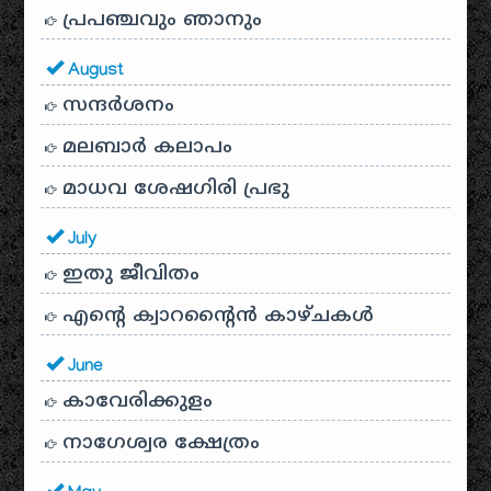
പ്രപഞ്ചവും ഞാനും
August
സന്ദര്‍ശനം
മലബാർ കലാപം
മാധവ ശേഷഗിരി പ്രഭു
July
ഇതു ജീവിതം
എന്റെ ക്വാറന്റൈൻ കാഴ്ചകൾ
June
കാവേരിക്കുളം
നാഗേശ്വര ക്ഷേത്രം