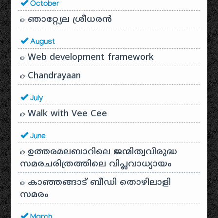
October
ഞാറ്റ്യേല ശ്രീധരൻ
August
Web development framework
Chandrayaan
July
Walk with Vee Cee
June
ഉത്തരമലബാറിലെ ജന്മിത്വവിരുദ്ധ
സമരചരിത്രത്തിലെ വിപ്ലവാധ്യായം
കാഞ്ഞങ്ങാട് ബീഡി തൊഴിലാളി
സമരം
March