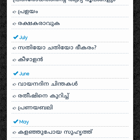
പ്രളയം
രക്ഷകരാവുക
July
സതിയോ ചതിയോ ഭീകരം?
കീഴാളന്‍
June
വായനദിന ചിന്തകൾ
രതീഷിനെ കുറിച്ച്
പ്രണയബലി
May
കളഞ്ഞുപോയ സുഹൃത്ത്