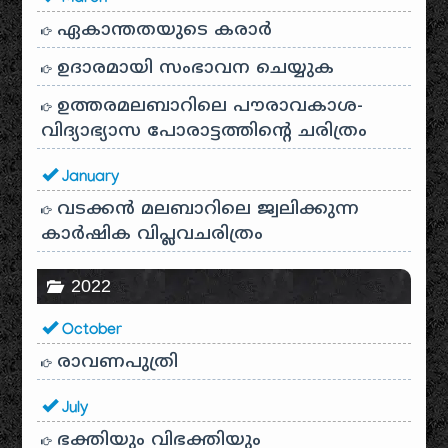
ഏകാന്തതയുടെ കരാർ
ഉദാരമായി സംഭാവന ചെയ്യുക
ഉത്തരമലബാറിലെ പൗരാവകാശ-
വിദ്യാഭ്യാസ പോരാട്ടത്തിന്റെ ചരിത്രം
January
വടക്കൻ മലബാറിലെ ജ്വലിക്കുന്ന
കാർഷിക വിപ്ലവചരിത്രം
2022
October
രാവണപുത്രി
July
ഭക്തിയും വിഭക്തിയും