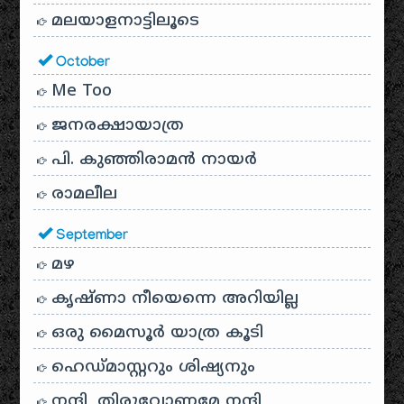
മലയാളനാട്ടിലൂടെ
October
Me Too
ജനരക്ഷായാത്ര
പി. കുഞ്ഞിരാമൻ നായർ
രാമലീല
September
മഴ
കൃഷ്ണാ നീയെന്നെ അറിയില്ല
ഒരു മൈസൂർ യാത്ര കൂടി
ഹെഡ്മാസ്റ്ററും ശിഷ്യനും
നന്ദി, തിരുവോണമേ നന്ദി