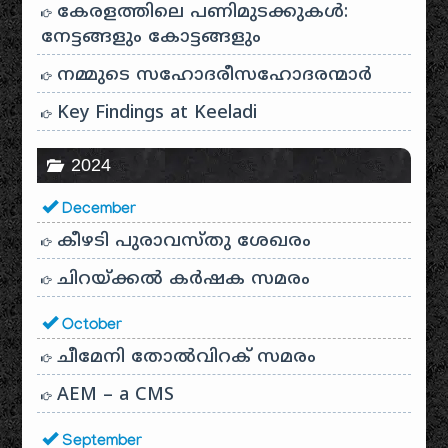
കേരളത്തിലെ പണിമുടക്കുകൾ:
നേട്ടങ്ങളും കോട്ടങ്ങളും
നമ്മുടെ സഹോദരീസഹോദരന്മാർ
Key Findings at Keeladi
2024
December
കീഴടി പുരാവസ്തു ശേഖരം
ചിറയ്ക്കൽ കർഷക സമരം
October
ചീമേനി തോൽവിറക് സമരം
AEM – a CMS
September