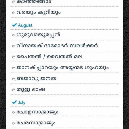
കാഞ്ഞങ്ങാട്
വരയും കുറിയും
August
ഗുരുവായൂരപ്പൻ
വിനായക് ദാമോദർ സവർക്കർ
പൈതൽ / വൈതൽ മല
ജാനകിപ്പാറയും അയ്യന്മട ഗുഹയും
ബജാവു ജനത
തുളു ഭാഷ
July
ചോളസാമ്രാജ്യം
ചേരസാമ്രാജ്യം