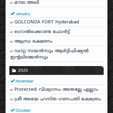
മൗല അലി
January
GOLCONDA FORT Hyderabad
ഗൊൽക്കൊണ്ട ഫോർട്ട്
ആന്ധ്ര ഭക്ഷണം
ഡാറ്റ സയൻസും ആർട്ടിഫിഷ്യൽ
ഇൻ്റലിജെൻസും
2020
November
Protected: വിശ്വാസം അതല്ലേ എല്ലാം
ശ്രീ അഭയ ഹസ്ത ഗണപതി ക്ഷേത്രം
October