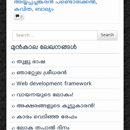
അയ്യപ്പച്ചങ്കരൻ പണ്ടൊരിക്കൽ
,
കവിത
,
ബാല്യം
0
Search for
Search
മുൻകാല ലേഖനങ്ങൾ
തുളു ഭാഷ
ഞാറ്റ്യേല ശ്രീധരൻ
Web development framework
വായനയുടെ ലോകം!
അക്ഷരങ്ങളുടെ കൂട്ടുകാരൻ!
കാരം വെടിഞ്ഞ രേഫം
ലോക തപാൽ ദിനം