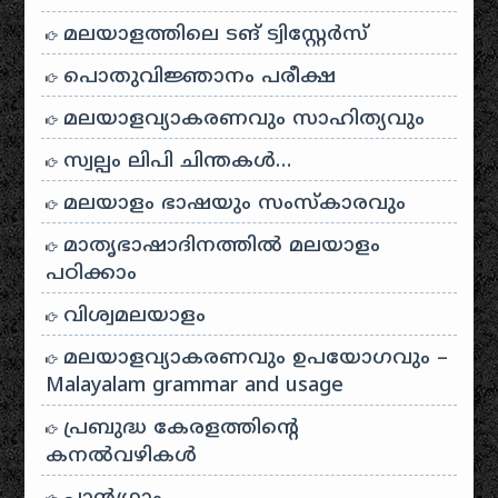
മലയാളത്തിലെ ടങ് ട്വിസ്റ്റേർസ്
പൊതുവിജ്ഞാനം പരീക്ഷ
മലയാളവ്യാകരണവും സാഹിത്യവും
സ്വല്പം ലിപി ചിന്തകൾ…
മലയാളം ഭാഷയും സംസ്കാരവും
മാതൃഭാഷാദിനത്തിൽ മലയാളം
പഠിക്കാം
വിശ്വമലയാളം
മലയാളവ്യാകരണവും ഉപയോഗവും –
Malayalam grammar and usage
പ്രബുദ്ധ കേരളത്തിന്റെ
കനൽവഴികൾ