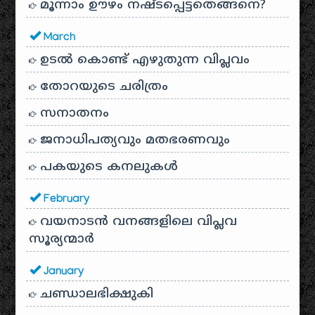
മൂന്നാം ഊഴം നഷ്ടപ്പെട്ടതെങ്ങനെ?
March
ഉടൽ കൊണ്ട് എഴുതുന്ന വിപ്ലവം
തോറയുടെ ചരിത്രം
സനാതനം
ജനാധിപത്യവും മതഭരണവും
പകയുടെ കനലുകൾ
February
വയനാടൻ വനങ്ങളിലെ വിപ്ലവ
സൂര്യന്മാർ
January
ചണ്ഡാലഭിക്ഷുകി