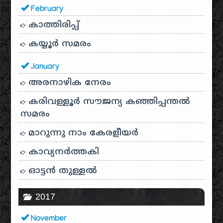
February
കാത്തിരിപ്പ്
കയ്യൂർ സമരം
January
അരനാഴിക നേരം
കരിവള്ളൂർ സൗജന്യ കഞ്ഞിപ്പന്തൽ
സമരം
മാറുന്നു നാം കേരളീയർ
കാവ്യനര്‍ത്തകി
ഓട്ടൻ തുള്ളൽ
2017
November