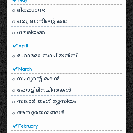
May
ഭിക്ഷാടനം
ഒരു ബന്നിന്റെ കഥ
ഗൗരിയമ്മ
April
ഹോമോ സാപിയൻസ്
March
സഹ്യന്റെ മകൻ
ഹോളിദിനചിന്തകൾ
സലാർ ജംഗ് മ്യൂസിയം
അസുരജന്മങ്ങൾ
February