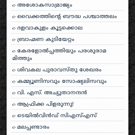
അശോകസാമ്രാജ്യം
വൈക്കത്തിന്റെ ബൗദ്ധ പശ്ചാത്തലം
ദളവാകുളം കൂട്ടക്കൊല
ബ്രാഹ്മണ കുടിയേറ്റം
കേരളോൽപ്പത്തിയും പരശുരാമ
മിത്തും
ശിവകല പുരാവസ്തു ശേഖരം
കമ്മ്യൂണിസവും സോഷ്യലിസവും
വി. എസ്. അച്യുതാനന്ദൻ
ആഫ്രിക്ക പിളരുന്നു!
ടെയിൽ‌വിൻഡ് സി‌എസ്‌എസ്
മലപ്പണ്ടാരം