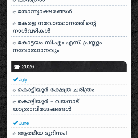
പാന്‍ഗ്രാം
തോന്ന്യാക്ഷരങ്ങള്‍
കേരള നവോത്ഥാനത്തിന്റെ
നാൾവഴികൾ
കോട്ടയം സി.എം.എസ്. പ്രസ്സും
നവോത്ഥാനവും
2026
July
കൊട്ടിയൂർ ക്ഷേത്ര ചരിത്രം
കൊട്ടിയൂർ – വയനാട്
യാത്രാവിശേഷങ്ങൾ
June
ആത്മീയ ടൂറിസം!