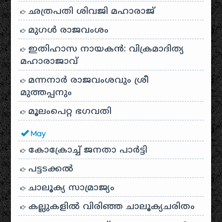
ഛത്രപതി ശിവജി മഹാരാജ്
മുഗൾ രാജവംശം
ഇതിഹാസ നായകൻ: വിക്രമാദിത്യ
മഹാരാജാവ്
മന്നനാർ രാജവംശവും ശ്രീ
മുത്തപ്പനും
മൂലംപെറ്റ ഭഗവതി
May
കോക്രോച്ച് ജനതാ പാർട്ടി
പട്ടടക്കൽ
ചാലൂക്യ സാമ്രാജ്യം
കല്ലുകളിൽ വിരിഞ്ഞ ചാലൂക്യചരിതം