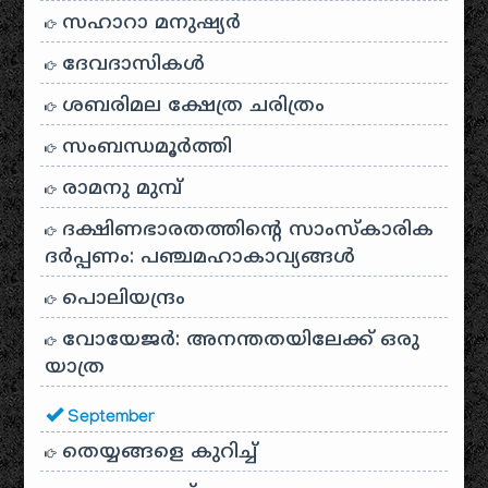
സഹാറാ മനുഷ്യർ
ദേവദാസികൾ
ശബരിമല ക്ഷേത്ര ചരിത്രം
സംബന്ധമൂർത്തി
രാമനു മുമ്പ്
ദക്ഷിണഭാരതത്തിൻ്റെ സാംസ്കാരിക
ദർപ്പണം: പഞ്ചമഹാകാവ്യങ്ങൾ
പൊലിയന്ദ്രം
വോയേജർ: അനന്തതയിലേക്ക് ഒരു
യാത്ര
September
തെയ്യങ്ങളെ കുറിച്ച്