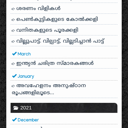
ശരണം വിളികൾ
പെൺകുട്ടികളുടെ കോൽക്കളി
വനിതകളുടെ പൂരക്കളി
വില്ലുപാട്ട്. വില്പാട്ട്, വില്ലടിച്ചാൻ പാട്ട്
March
ഇന്ത്യൻ ചരിത്ര സ്മാരകങ്ങൾ
January
അവഹേളനം അനുഷ്ഠാന
രൂപങ്ങളിലൂടെ…
2021
December