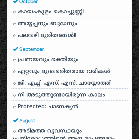
October
കായം‌കുളം കൊച്ചുണ്ണി
അയ്യപ്പനും ബുദ്ധനും
പലവഴി ദുരിതങ്ങൾ!!
September
പ്രണയവും ഭക്തിയും
ഏറ്റവും ദുഃഖഭരിതമായ വരികൾ
ജി. എച്ച്. എസ്. എസ്. ചായ്യോത്ത്
നീ അടുത്തുണ്ടായിരുന്ന കാലം
Protected: ചാണക്യന്‍
August
അടിമത്ത വ്യവസ്ഥയും
പ്രതിരോധത്തിന്റെ ആദ്യ രൂപങ്ങളും