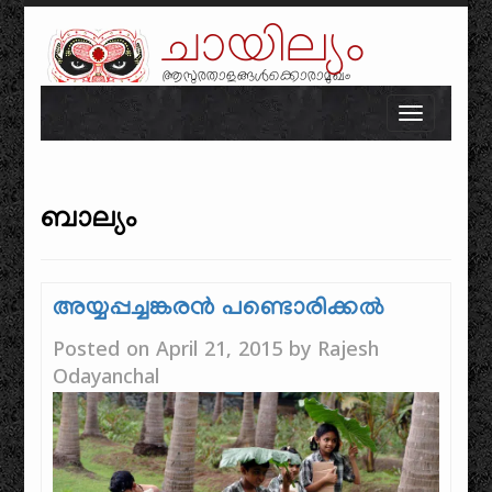
ചായില്യം
ആസുരതാളങ്ങൾക്കൊരാമുഖം
Skip to content
Toggle n
ബാല്യം
അയ്യപ്പച്ചങ്കരൻ പണ്ടൊരിക്കൽ
Posted on
April 21, 2015
by
Rajesh
Odayanchal