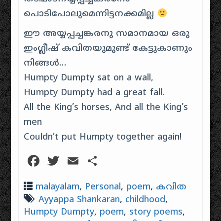
പൊടിപോലുമെന്നിട്ടനക്കമില്ല
ഈ അയ്യപ്പച്ചങ്കരനു സമാനമായ ഒരു
ഇംഗ്ലീഷ് കവിതയുമുണ്ട് കേട്ടുകാണും
നിങ്ങൾ…
Humpty Dumpty sat on a wall,
Humpty Dumpty had a great fall.
All the King’s horses, And all the King’s
men
Couldn’t put Humpty together again!
Facebook
Twitter
Email
Share
malayalam
,
Personal
,
poem
,
കവിത
Ayyappa Shankaran
,
childhood
,
Humpty Dumpty
,
poem
,
story poems
,