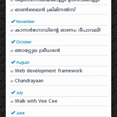
ആരാധനാലയങ്ങളും ഉത്സവങ്ങളും
ഓൺലൈൻ ക്രിമിനൽസ്
November
കാസർഗോഡിൻ്റെ ഓണം; ദീപാവലി!
October
ഞാറ്റ്യേല ശ്രീധരൻ
August
Web development framework
Chandrayaan
July
Walk with Vee Cee
June