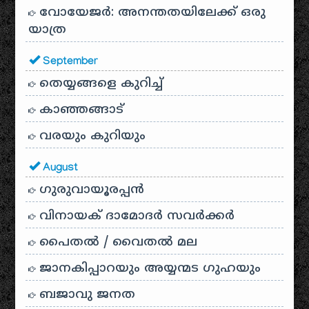
വോയേജർ: അനന്തതയിലേക്ക് ഒരു
യാത്ര
September
തെയ്യങ്ങളെ കുറിച്ച്
കാഞ്ഞങ്ങാട്
വരയും കുറിയും
August
ഗുരുവായൂരപ്പൻ
വിനായക് ദാമോദർ സവർക്കർ
പൈതൽ / വൈതൽ മല
ജാനകിപ്പാറയും അയ്യന്മട ഗുഹയും
ബജാവു ജനത