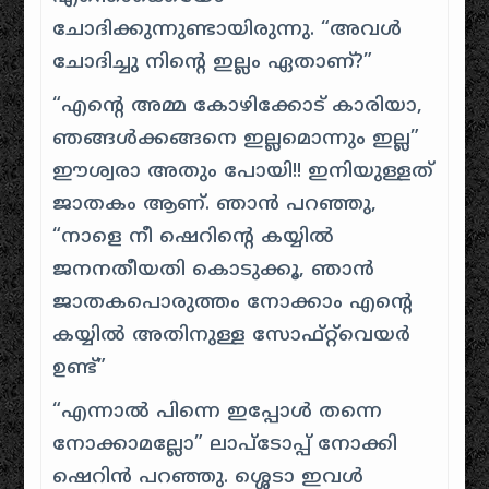
ചോദിക്കുന്നുണ്ടായിരുന്നു. “അവൾ
ചോദിച്ചു നിന്റെ ഇല്ലം ഏതാണ്?”
“എന്റെ അമ്മ കോഴിക്കോട് കാരിയാ,
ഞങ്ങൾക്കങ്ങനെ ഇല്ലമൊന്നും ഇല്ല”
ഈശ്വരാ അതും പോയി!! ഇനിയുള്ളത്
ജാതകം ആണ്. ഞാൻ പറഞ്ഞു,
“നാളെ നീ ഷെറിന്റെ കയ്യിൽ
ജനനതീയതി കൊടുക്കൂ, ഞാൻ
ജാതകപൊരുത്തം നോക്കാം എന്റെ
കയ്യിൽ അതിനുള്ള സോഫ്റ്റ്‌വെയർ
ഉണ്ട്”
“എന്നാൽ പിന്നെ ഇപ്പോൾ തന്നെ
നോക്കാമല്ലോ” ലാപ്ടോപ്പ് നോക്കി
ഷെറിൻ പറഞ്ഞു. ശ്ശെടാ ഇവൾ