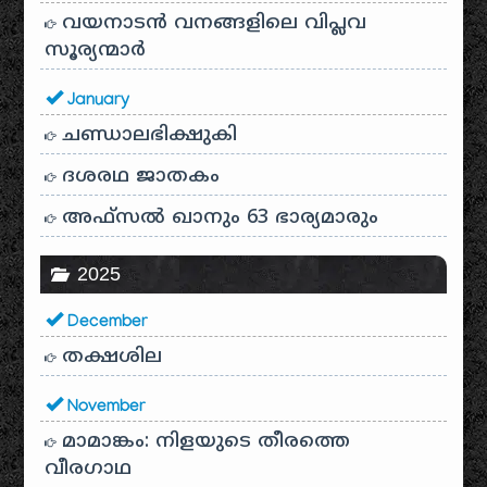
വയനാടൻ വനങ്ങളിലെ വിപ്ലവ
സൂര്യന്മാർ
January
ചണ്ഡാലഭിക്ഷുകി
ദശരഥ ജാതകം
അഫ്സൽ ഖാനും 63 ഭാര്യമാരും
2025
December
തക്ഷശില
November
മാമാങ്കം: നിളയുടെ തീരത്തെ
വീരഗാഥ