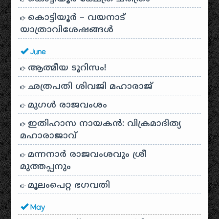
കൊട്ടിയൂർ – വയനാട്
യാത്രാവിശേഷങ്ങൾ
June
ആത്മീയ ടൂറിസം!
ഛത്രപതി ശിവജി മഹാരാജ്
മുഗൾ രാജവംശം
ഇതിഹാസ നായകൻ: വിക്രമാദിത്യ
മഹാരാജാവ്
മന്നനാർ രാജവംശവും ശ്രീ
മുത്തപ്പനും
മൂലംപെറ്റ ഭഗവതി
May