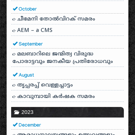
October
ചീമേനി തോൽവിറക് സമരം
AEM – a CMS
September
മലബാറിലെ ജന്മിത്വ വിരുദ്ധ
പോരാട്ടവും ജനകീയ പ്രതിരോധവും
August
തൃപ്പരപ്പ് വെള്ളച്ചാട്ടം
കാവുമ്പായി കർഷക സമരം
2023
December