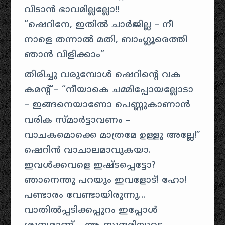
വിടാൻ ഭാവമില്ലല്ലോ!!
“ഷെറിനേ, ഇതിൽ ചാർജില്ല – നീ
നാളെ തന്നാൽ മതി, ബാംഗ്ലൂരെത്തി
ഞാൻ വിളിക്കാം”
തിരിച്ചു വരുമ്പോൾ ഷെറിന്റെ വക
കമന്റ് – “നീയാകെ ചമ്മിപ്പോയല്ലോടാ
– ഇങ്ങനെയാണോ പെണ്ണുകാണാൻ
വരിക സ്മാർട്ടാവണം –
വാചകമൊക്കെ മാത്രമേ ഉള്ളു അല്ലേ!”
ഷെറിൻ വാചാലമാവുകയാ.
ഇവൾക്കവളെ ഇഷ്ടപ്പെട്ടോ?
ഞാനെന്തു പറയും ഇവളോട്! ഹോ!
പണ്ടാരം വേണ്ടായിരുന്നു…
വാതിൽപ്പടിക്കപ്പുറം ഇപ്പോൾ