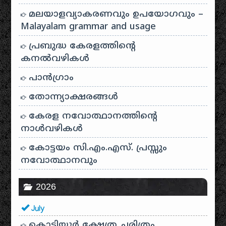
മലയാളവ്യാകരണവും ഉപയോഗവും –
Malayalam grammar and usage
പ്രബുദ്ധ കേരളത്തിന്റെ
കനൽവഴികൾ
പാന്‍ഗ്രാം
തോന്ന്യാക്ഷരങ്ങള്‍
കേരള നവോത്ഥാനത്തിന്റെ
നാൾവഴികൾ
കോട്ടയം സി.എം.എസ്. പ്രസ്സും
നവോത്ഥാനവും
2026
July
കൊട്ടിയൂർ ക്ഷേത്ര ചരിത്രം