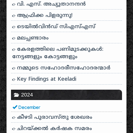
വി. എസ്. അച്യുതാനന്ദൻ
ആഫ്രിക്ക പിളരുന്നു!
ടെയിൽ‌വിൻഡ് സി‌എസ്‌എസ്
മലപ്പണ്ടാരം
കേരളത്തിലെ പണിമുടക്കുകൾ:
നേട്ടങ്ങളും കോട്ടങ്ങളും
നമ്മുടെ സഹോദരീസഹോദരന്മാർ
Key Findings at Keeladi
2024
December
കീഴടി പുരാവസ്തു ശേഖരം
ചിറയ്ക്കൽ കർഷക സമരം