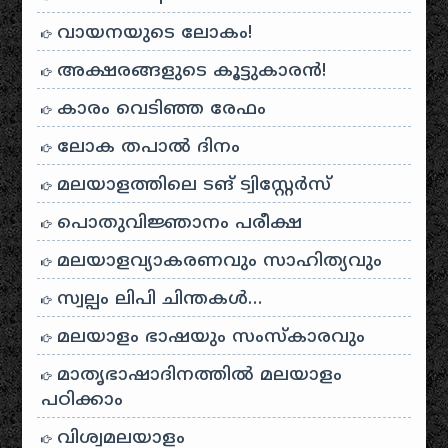
വായനയുടെ ലോകം!
അക്ഷരങ്ങളുടെ കൂട്ടുകാരൻ!
കാരം വെടിഞ്ഞ രേഫം
ലോക തപാൽ ദിനം
മലയാളത്തിലെ ടങ് ട്വിസ്റ്റേർസ്
പൊതുവിജ്ഞാനം പരീക്ഷ
മലയാളവ്യാകരണവും സാഹിത്യവും
സ്വല്പം ലിപി ചിന്തകൾ…
മലയാളം ഭാഷയും സംസ്കാരവും
മാതൃഭാഷാദിനത്തിൽ മലയാളം
പഠിക്കാം
വിശ്വമലയാളം