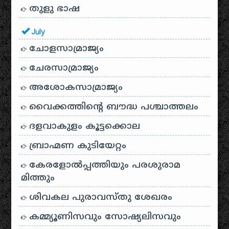
തുളു ഭാഷ
July
ചോളസാമ്രാജ്യം
ചേരസാമ്രാജ്യം
അശോകസാമ്രാജ്യം
വൈക്കത്തിന്റെ ബൗദ്ധ പശ്ചാത്തലം
ദളവാകുളം കൂട്ടക്കൊല
ബ്രാഹ്മണ കുടിയേറ്റം
കേരളോൽപ്പത്തിയും പരശുരാമ
മിത്തും
ശിവകല പുരാവസ്തു ശേഖരം
കമ്മ്യൂണിസവും സോഷ്യലിസവും