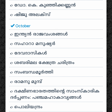
ഡോ. കെ. കുഞ്ഞിക്കണ്ണൻ
ഷിജു അലക്സ്
October
ഇന്ത്യൻ രാജവംശങ്ങൾ
സഹാറാ മനുഷ്യർ
ദേവദാസികൾ
ശബരിമല ക്ഷേത്ര ചരിത്രം
സംബന്ധമൂർത്തി
രാമനു മുമ്പ്
ദക്ഷിണഭാരതത്തിൻ്റെ സാംസ്കാരിക
ദർപ്പണം: പഞ്ചമഹാകാവ്യങ്ങൾ
പൊലിയന്ദ്രം