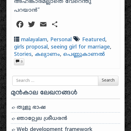
അഹങ്കാരമല്ലാതെ വേറെന്തു
പറയാൻ”
Facebook
Twitter
Email
Share
malayalam
,
Personal
Featured
,
girls proposal
,
seeing girl for marriage
,
Stories
,
കല്യാണം
,
പെണ്ണുകാണൽ
9
Search for
Search
മുൻകാല ലേഖനങ്ങൾ
തുളു ഭാഷ
ഞാറ്റ്യേല ശ്രീധരൻ
Web development framework