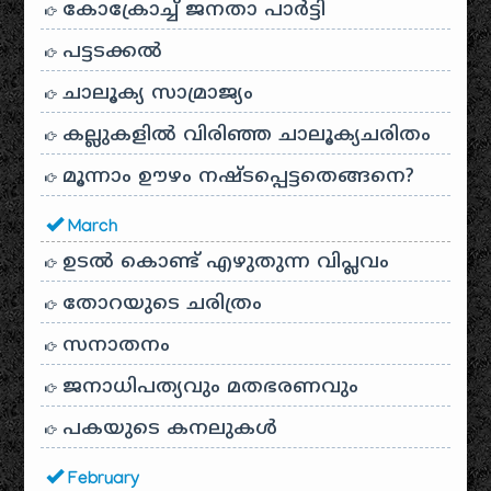
കോക്രോച്ച് ജനതാ പാർട്ടി
പട്ടടക്കൽ
ചാലൂക്യ സാമ്രാജ്യം
കല്ലുകളിൽ വിരിഞ്ഞ ചാലൂക്യചരിതം
മൂന്നാം ഊഴം നഷ്ടപ്പെട്ടതെങ്ങനെ?
March
ഉടൽ കൊണ്ട് എഴുതുന്ന വിപ്ലവം
തോറയുടെ ചരിത്രം
സനാതനം
ജനാധിപത്യവും മതഭരണവും
പകയുടെ കനലുകൾ
February