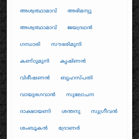
അശ്വത്ഥാമാവ്
അഭിമന്യു
അശ്വത്ഥാമാവ്
ജയദ്രഥൻ
ഗന്ധാരി
സൗഭരിമുനി
കണ്ഠുമുനി
കൃഷ്ണൻ
വിഭീഷണൻ
ബൃഹസ്പതി
വായുഭഗവാൻ
സുലോചന
ദാക്ഷായണി
ശന്തനു
സുഗ്രീവൻ
ശംബൂകൻ
ദ്രോണർ