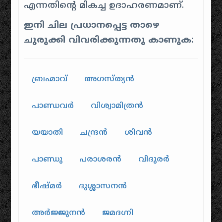
എന്നതിന്റെ മികച്ച ഉദാഹരണമാണ്.
ഇനി ചില പ്രധാനപ്പെട്ട താഴെ
ചുരുക്കി വിവരിക്കുന്നതു കാണുക:
ബ്രഹ്മാവ്
അഗസ്ത്യൻ
പാണ്ഡവർ
വിശ്വാമിത്രൻ
യയാതി
ചന്ദ്രൻ
ശിവൻ
പാണ്ഡു
പരാശരൻ
വിദുരർ
ഭീഷ്മർ
ദുശ്ശാസനൻ
അർജ്ജുനൻ
ജമദഗ്നി