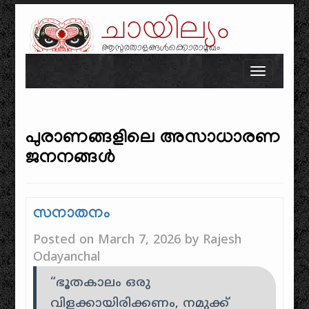
ചായില്യം
ആസുരതാളങ്ങൾക്കൊരാമുഖം
Skip to content
Toggle n
പുരാണങ്ങളിലെ അസാധാരണ
ജനനങ്ങൾ
സനാതനം
Posted on
March 7, 2026
by
Rajesh
Odayanchal
“ഭൂതകാലം ഒരു
വിളക്കായിരിക്കണം, നമുക്ക്