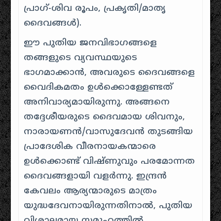
പ്രാഗ്-ശിവ രൂപം, പ്രകൃതി/മാതൃ
ദൈവങ്ങൾ).
ഈ പുതിയ ജനവിഭാഗങ്ങളെ
തങ്ങളുടെ വ്യവസ്ഥയുടെ
ഭാഗമാക്കാൻ, അവരുടെ ദൈവങ്ങളെ
വൈദികമതം ഉൾക്കൊള്ളേണ്ടത്
അനിവാര്യമായിരുന്നു. അങ്ങനെ
തദ്ദേശീയരുടെ ദൈവമായ ശിവനും,
നാരായണൻ/വാസുദേവൻ തുടങ്ങിയ
പ്രാദേശിക വീരനായകന്മാരെ
ഉൾക്കൊണ്ട് വിഷ്ണുവും പരമോന്നത
ദൈവങ്ങളായി വളർന്നു. ഇന്ദ്രൻ
കേവലം ആര്യന്മാരുടെ മാത്രം
യുദ്ധദേവനായിരുന്നതിനാൽ, പുതിയ
വിശാലമായ സമൂഹത്തിൽ