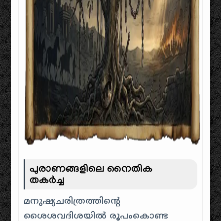
പുരാണങ്ങളിലെ നൈതിക
തകർച്ച
മനുഷ്യചരിത്രത്തിന്റെ
ശൈശവദിശയിൽ രൂപംകൊണ്ട