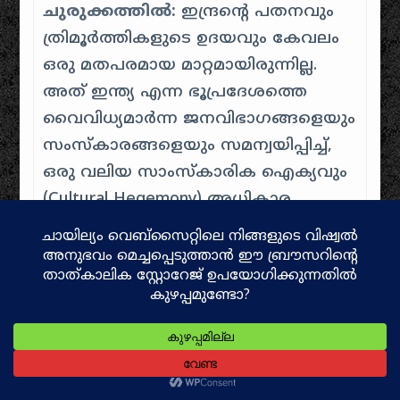
ചുരുക്കത്തിൽ:
ഇന്ദ്രന്റെ പതനവും
ത്രിമൂർത്തികളുടെ ഉദയവും കേവലം
ഒരു മതപരമായ മാറ്റമായിരുന്നില്ല.
അത് ഇന്ത്യ എന്ന ഭൂപ്രദേശത്തെ
വൈവിധ്യമാർന്ന ജനവിഭാഗങ്ങളെയും
സംസ്കാരങ്ങളെയും സമന്വയിപ്പിച്ച്,
ഒരു വലിയ സാംസ്കാരിക ഐക്യവും
(Cultural Hegemony) അധികാര
ഘടനയും സൃഷ്ടിക്കാൻ
അക്കാലത്തെ സമൂഹം നടത്തിയ
ചരിത്രപരമായ ഒരു
പരിണാമമായിരുന്നു.
Facebook
Twitter
Email
Share
Personal
arya destiny
,
Aryan