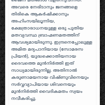
ജൈന മതങ്ങൾ വളർന്നുവന്നത്.
അവരെ നേരിടാനും ജനങ്ങളെ
തിരികെ ആകർഷിക്കാനും
അഹിംസയിലൂന്നിയ,
ക്ഷേത്രാരാധനയുള്ള ഒരു പുതിയ
മതവ്യവസ്ഥ ബ്രാഹ്മണമതത്തിന്
ആവശ്യമായിരുന്നു. ഇന്ദ്രനെപ്പോലുള്ള
അമിത മദ്യപാനിയായ (സോമരസ
പ്രിയൻ), യുദ്ധക്കൊതിയനായ
ദൈവത്തെ മുൻനിർത്തി ഇത്
സാധ്യമായിരുന്നില്ല. അതിനാൽ
കരുണാമയനായ വിഷ്ണുവിനെയും
സർവ്വവ്യാപിയായ ശിവനെയും
മുൻനിർത്തി വൈദികമതം സ്വയം
നവീകരിച്ചു.