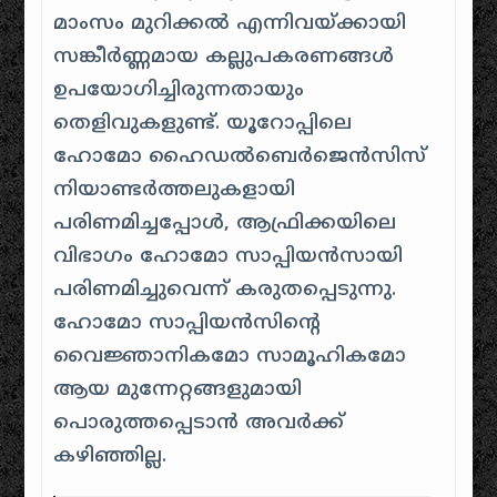
മാംസം മുറിക്കൽ എന്നിവയ്ക്കായി
സങ്കീർണ്ണമായ കല്ലുപകരണങ്ങൾ
ഉപയോഗിച്ചിരുന്നതായും
തെളിവുകളുണ്ട്. യൂറോപ്പിലെ
ഹോമോ ഹൈഡൽബെർജെൻസിസ്
നിയാണ്ടർത്തലുകളായി
പരിണമിച്ചപ്പോൾ, ആഫ്രിക്കയിലെ
വിഭാഗം ഹോമോ സാപ്പിയൻസായി
പരിണമിച്ചുവെന്ന് കരുതപ്പെടുന്നു.
ഹോമോ സാപ്പിയൻസിന്റെ
വൈജ്ഞാനികമോ സാമൂഹികമോ
ആയ മുന്നേറ്റങ്ങളുമായി
പൊരുത്തപ്പെടാൻ അവർക്ക്
കഴിഞ്ഞില്ല.