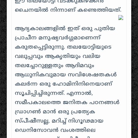
ഈ തലയോട്ടി വടക്കുകിഴക്കൻ
ചൈനയിൽ നിന്നാണ് കണ്ടെത്തിയത്.
ആദ്യകാലങ്ങളിൽ ഇത് ഒരു പുതിയ
പ്രാചീന മനുഷ്യവർഗ്ഗമാണെന്ന്
കരുതപ്പെട്ടിരുന്നു. തലയോട്ടിയുടെ
വലുപ്പവും ആകൃതിയും വലിയ
തലച്ചോറുള്ളതും ആദിമവും
ആധുനികവുമായ സവിശേഷതകൾ
കലർന്ന ഒരു ഹോമിനിനിനെയാണ്
സൂചിപ്പിച്ചിരുന്നത്. എന്നാൽ,
സമീപകാലത്തെ ജനിതക പഠനങ്ങൾ
ഡ്രാഗൺ മാൻ ഒരു പ്രത്യേക
സ്പീഷീസല്ല, മറിച്ച് നിഗൂഢമായ
ഡെനിസോവൻ വംശത്തിലെ