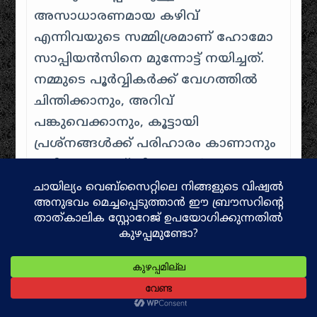
അസാധാരണമായ കഴിവ്
എന്നിവയുടെ സമ്മിശ്രമാണ് ഹോമോ
സാപ്പിയൻസിനെ മുന്നോട്ട് നയിച്ചത്.
നമ്മുടെ പൂർവ്വികർക്ക് വേഗത്തിൽ
ചിന്തിക്കാനും, അറിവ്
പങ്കുവെക്കാനും, കൂട്ടായി
പ്രശ്നങ്ങൾക്ക് പരിഹാരം കാണാനും
കഴിഞ്ഞു. ഇത് വിഭവങ്ങൾ
കണ്ടെത്താനും, പുതിയ ആവാസ
വ്യവസ്ഥകളിലേക്ക് വ്യാപിക്കാനും,
പ്രതികൂല സാഹചര്യങ്ങളെ
അതിജീവിക്കാനും അവരെ
സഹായിച്ചു.
ഈ ചരിത്രം നമുക്ക് നൽകുന്ന വലിയ