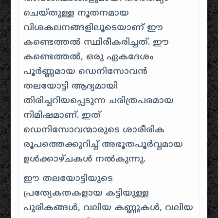
ചെയ്തുള്ള നൂതനമായ
വിശകലനങ്ങളിലൂടെയാണ് ഈ
കണ്ടെത്തൽ സ്ഥിരീകരിച്ചത്. ഈ
കണ്ടെത്തൽ, ഒരു ഏകദേശം
പൂർണ്ണമായ ഡെനിസോവൻ
തലയോട്ടി ആദ്യമായി
തിരിച്ചറിയപ്പെടുന്ന ചരിത്രപരമായ
നിമിഷമാണ്. ഇത്
ഡെനിസോവന്മാരുടെ ശാരീരിക
രൂപത്തെക്കുറിച്ച് അഭൂതപൂർവ്വമായ
ഉൾക്കാഴ്ചകൾ നൽകുന്നു.
ഈ തലയോട്ടിയുടെ
പ്രത്യേകതകളായ കട്ടിയുള്ള
പുരികങ്ങൾ, വലിയ കണ്ണുകൾ, വലിയ