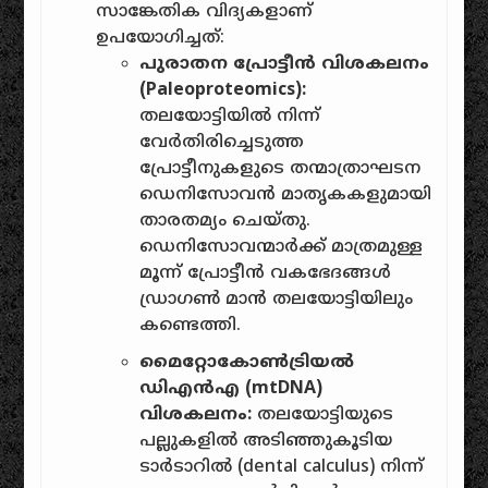
സാങ്കേതിക വിദ്യകളാണ്
ഉപയോഗിച്ചത്:
പുരാതന പ്രോട്ടീൻ വിശകലനം
(Paleoproteomics):
തലയോട്ടിയിൽ നിന്ന്
വേർതിരിച്ചെടുത്ത
പ്രോട്ടീനുകളുടെ തന്മാത്രാഘടന
ഡെനിസോവൻ മാതൃകകളുമായി
താരതമ്യം ചെയ്തു.
ഡെനിസോവന്മാർക്ക് മാത്രമുള്ള
മൂന്ന് പ്രോട്ടീൻ വകഭേദങ്ങൾ
ഡ്രാഗൺ മാൻ തലയോട്ടിയിലും
കണ്ടെത്തി.
മൈറ്റോകോൺട്രിയൽ
ഡിഎൻഎ (mtDNA)
വിശകലനം:
തലയോട്ടിയുടെ
പല്ലുകളിൽ അടിഞ്ഞുകൂടിയ
ടാർടാറിൽ (dental calculus) നിന്ന്