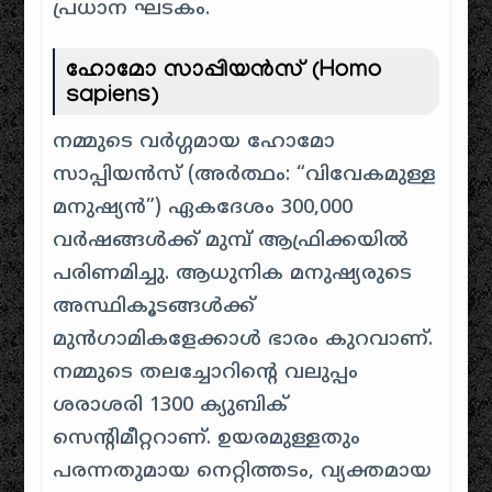
പ്രധാന ഘടകം.
ഹോമോ സാപ്പിയൻസ്
(Homo
sapiens)
നമ്മുടെ വർഗ്ഗമായ ഹോമോ
സാപ്പിയൻസ് (അർത്ഥം: “വിവേകമുള്ള
മനുഷ്യൻ”) ഏകദേശം 300,000
വർഷങ്ങൾക്ക് മുമ്പ് ആഫ്രിക്കയിൽ
പരിണമിച്ചു. ആധുനിക മനുഷ്യരുടെ
അസ്ഥികൂടങ്ങൾക്ക്
മുൻഗാമികളേക്കാൾ ഭാരം കുറവാണ്.
നമ്മുടെ തലച്ചോറിന്റെ വലുപ്പം
ശരാശരി 1300 ക്യുബിക്
സെന്റിമീറ്ററാണ്. ഉയരമുള്ളതും
പരന്നതുമായ നെറ്റിത്തടം, വ്യക്തമായ