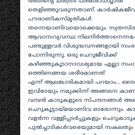
അതിന്റെ ചരിത്രം
പരിശോധിച്ചാൽ
തെളിഞ്ഞുവരുന്നതാണ്. കാർഷികജീവി
പൗരാണികസ്മൃതികൾ
തന്നെയാണിവയൊക്കെയും. സ്വതസിദ
ആവാസവ്യവസ്ഥ നിലനിർത്താനെന്ന
പണ്ടുള്ളവർ വിശുദ്ധവനങ്ങളായി സംരക്
പോന്നിരുന്നു. ഒരു ചെറുജീവിക്ക്
കഴിഞ്ഞുകൂടാനാവശ്യമായ എല്ലാ സം
ഒത്തിണങ്ങയ ശരീരമാണത്
എന്ന് ആലങ്കാരികമായി പറയാം… ദൈവ
ഇവിടേയും നമുക്കിന്ന് അങ്ങനെ കാണ
വമ്പൻ കാടുകളുടെ സ്പന്ദനങ്ങൾ അണ
ചെറുകൂട്ടായ്മയാണിവ ഓരോന്നും. കാവിന
വളർന്ന വള്ളിപ്പടർപ്പുകളും ചെറുകാ
പുൽച്ചാടികൾവരെയുമായി സകലതും സ