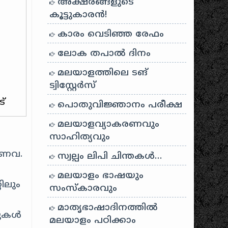
അക്ഷരങ്ങളുടെ
കൂട്ടുകാരൻ!
കാരം വെടിഞ്ഞ രേഫം
ലോക തപാൽ ദിനം
മലയാളത്തിലെ ടങ്
ട്വിസ്റ്റേർസ്
്‌
പൊതുവിജ്ഞാനം പരീക്ഷ
മലയാളവ്യാകരണവും
സാഹിത്യവും
ാണവ.
സ്വല്പം ലിപി ചിന്തകൾ…
മലയാളം ഭാഷയും
ിലും
സംസ്കാരവും
മാതൃഭാഷാദിനത്തിൽ
വുകൾ
മലയാളം പഠിക്കാം