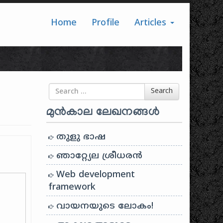
Home
Profile
Articles
Search for
Search
മുൻകാല ലേഖനങ്ങൾ
തുളു ഭാഷ
ഞാറ്റ്യേല ശ്രീധരൻ
Web development
framework
വായനയുടെ ലോകം!