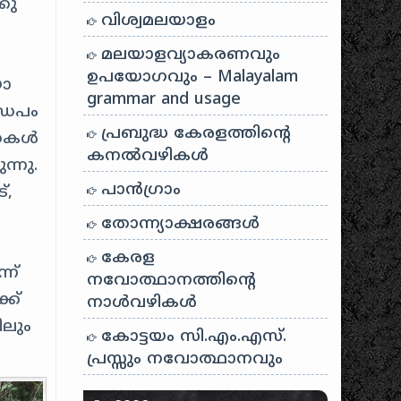
കു
വിശ്വമലയാളം
മലയാളവ്യാകരണവും
ഉപയോഗവും – Malayalam
യോ
grammar and usage
്ഡപം
പ്രബുദ്ധ കേരളത്തിന്റെ
വതകൾ
കനൽവഴികൾ
്നു.
പാന്‍ഗ്രാം
്
,
തോന്ന്യാക്ഷരങ്ങള്‍
കേരള
ന്
നവോത്ഥാനത്തിന്റെ
്ക്
നാൾവഴികൾ
ിലും
കോട്ടയം സി.എം.എസ്.
പ്രസ്സും നവോത്ഥാനവും