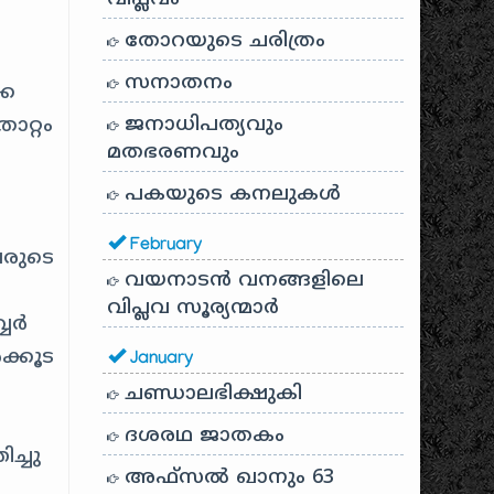
തോറയുടെ ചരിത്രം
സനാതനം
കെ
ജനാധിപത്യവും
ോറ്റം
മതഭരണവും
പകയുടെ കനലുകൾ
February
വരുടെ
വയനാടൻ വനങ്ങളിലെ
വിപ്ലവ സൂര്യന്മാർ
്വർ
ക്കൂട
January
ചണ്ഡാലഭിക്ഷുകി
ദശരഥ ജാതകം
ച്ചു
അഫ്സൽ ഖാനും 63
.