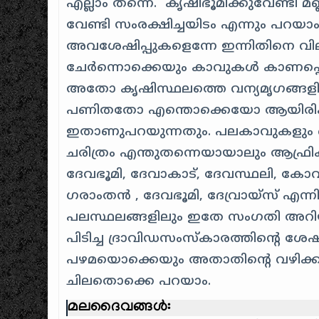
എല്ലാം തന്നെ. കൃഷിഭൂമിക്കുവേണ്ടി മണ
വേണ്ടി സംരക്ഷിച്ചയിടം എന്നും പറയാം
അവശേഷിപ്പുകളെന്നേ ഇന്നിതിനെ വി
ചേര്‍ന്നൊക്കെയും കാവുകള്‍ കാണപ്പെ
അതോ കൃഷിസ്ഥലത്തെ വന്യമൃഗങ്ങളി
പണിതതോ എന്തൊക്കെയോ ആയിരിക്കണ
ഇതാണുപറയുന്നതും. പലകാവുകളും ജൈവ
ചരിത്രം എന്തുതന്നെയായാലും ആഫ്രിക
ദേവഭൂമി
, ദേവാകാട്, ദേവസ്ഥലി
, കോവ
ഗരാംതന്‍
, ദേവഭൂമി
, ദേവ്രായ്സ്
എന്ന
പലസ്ഥലങ്ങളിലും ഇതേ സംഗതി അറിയപ്പ
പിടിച്ച ദ്രാവിഡസംസ്കാരത്തിന്റെ ശേ
പഴമയൊക്കെയും അതാതിന്റെ വഴിക്കു 
ചിലതൊക്കെ പറയാം.
മലദൈവങ്ങൾ: