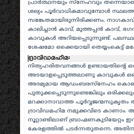
പ്രാർത്ഥനയും സ്നേഹവും തന്നെയാണെ
ശല്യം പൂർവാധികമാവുമ്പോൾ സ്ഥലത്
സങ്കേതമായിരുന്നിരിക്കണം. നാഗകാവ്,
കാലിച്ചാൻ കാവ്, മുത്തപ്പൻ കാവ്,
കാവുകൾ അറിയപ്പെടുന്നുണ്ട്. പലസ്
ശേഷമോ ഒക്കെയായി തെയ്യംകെട്ട് മഹ
ദ്രാവിഡമഹിമ:
നിത്യഹരിതവനങ്ങൾ ഉണ്ടായതിന്റെ ഒ
അടയാളപ്പെടുത്തലാണു കാവുകൾ ഒക
അദമ്യമായ ആഡംബരസ്നേഹം കൊണ്ട
പുതുക്കപ്പെടുന്നുണ്ടെങ്കിലും ഒരിക്കലു
മറക്കാനാവാത്ത പൂർവ്വജന്മസുകൃത
ദ്രാവിഡമഹിമ നമുക്കവിടെ കാണാം. 
നൂറ്റാണ്ടിലാണ് ബ്രാഹ്മണകുടിയേറ്റം ഇ
കേരളത്തിൽ പടർന്നതുതന്നെ. അതിനു