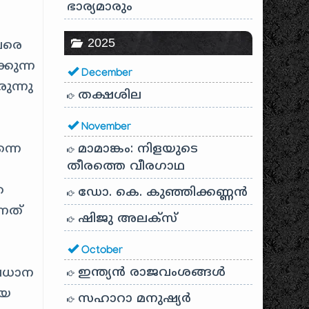
ഭാര്യമാരും
2025
ുവരെ
്കുന്ന
December
ുന്നു
തക്ഷശില
November
്നെ
മാമാങ്കം: നിളയുടെ
തീരത്തെ വീരഗാഥ
െ
ഡോ. കെ. കുഞ്ഞിക്കണ്ണൻ
്നത്
ഷിജു അലക്സ്
October
ഇന്ത്യൻ രാജവംശങ്ങൾ
്രധാന
ായ
സഹാറാ മനുഷ്യർ