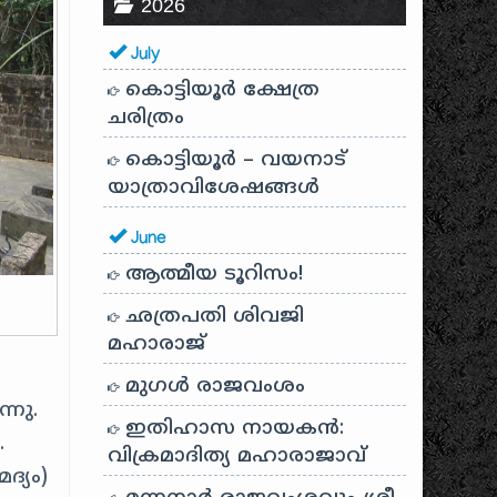
2026
July
കൊട്ടിയൂർ ക്ഷേത്ര
ചരിത്രം
കൊട്ടിയൂർ – വയനാട്
യാത്രാവിശേഷങ്ങൾ
June
ആത്മീയ ടൂറിസം!
ഛത്രപതി ശിവജി
മഹാരാജ്
മുഗൾ രാജവംശം
്നു.
ഇതിഹാസ നായകൻ:
.
വിക്രമാദിത്യ മഹാരാജാവ്
ദ്യം)