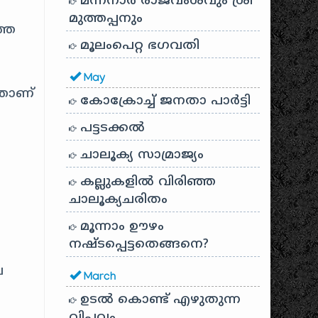
മന്നനാർ രാജവംശവും ശ്രീ
മുത്തപ്പനും
്ത
മൂലംപെറ്റ ഭഗവതി
May
താണ്
കോക്രോച്ച് ജനതാ പാർട്ടി
പട്ടടക്കൽ
ചാലൂക്യ സാമ്രാജ്യം
കല്ലുകളിൽ വിരിഞ്ഞ
ചാലൂക്യചരിതം
മൂന്നാം ഊഴം
നഷ്ടപ്പെട്ടതെങ്ങനെ?
െ
March
ഉടൽ കൊണ്ട് എഴുതുന്ന
വിപ്ലവം