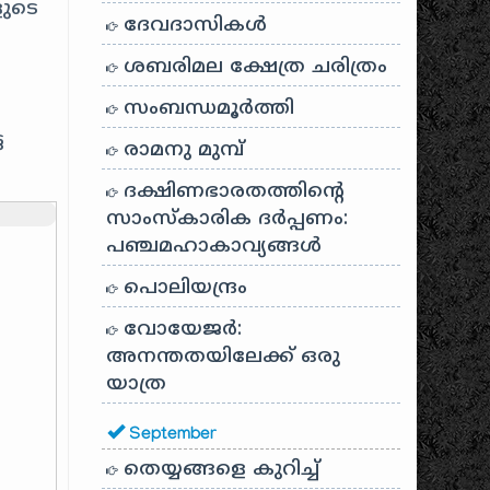
ളുടെ
ദേവദാസികൾ
ശബരിമല ക്ഷേത്ര ചരിത്രം
സംബന്ധമൂർത്തി
ട
രാമനു മുമ്പ്
ദക്ഷിണഭാരതത്തിൻ്റെ
സാംസ്കാരിക ദർപ്പണം:
പഞ്ചമഹാകാവ്യങ്ങൾ
പൊലിയന്ദ്രം
വോയേജർ:
അനന്തതയിലേക്ക് ഒരു
യാത്ര
September
തെയ്യങ്ങളെ കുറിച്ച്