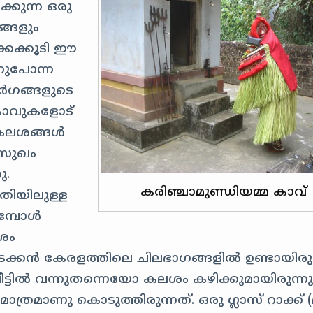
കുന്ന ഒരു
ങ്ങളും
്കെക്കൂടി ഈ
നുപോന്ന
ർഗങ്ങളുടെ
കാവുകളോട്
ൽ കലശങ്ങൾ
സസുഖം
ു.
കരിഞ്ചാമുണ്ഡിയമ്മ കാവ്
തിയിലുള്ള
മ്പോൾ
ശം
വടക്കൻ കേരളത്തിലെ ചിലഭാഗങ്ങളിൽ ഉണ്ടായിരുന
ടിൽ വന്നുതന്നെയോ കലശം കഴിക്കുമായിരുന്നു
രമാണു കൊടുത്തിരുന്നത്. ഒരു ഗ്ലാസ് റാക്ക് (മ