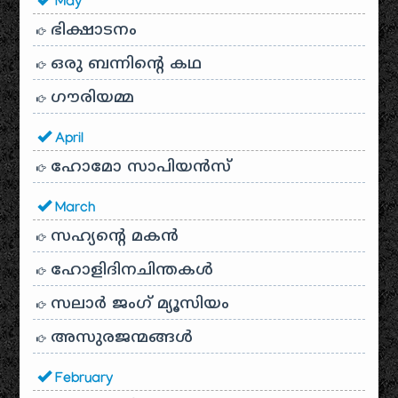
May
ഭിക്ഷാടനം
ഒരു ബന്നിന്റെ കഥ
ഗൗരിയമ്മ
April
ഹോമോ സാപിയൻസ്
March
സഹ്യന്റെ മകൻ
ഹോളിദിനചിന്തകൾ
സലാർ ജംഗ് മ്യൂസിയം
അസുരജന്മങ്ങൾ
February