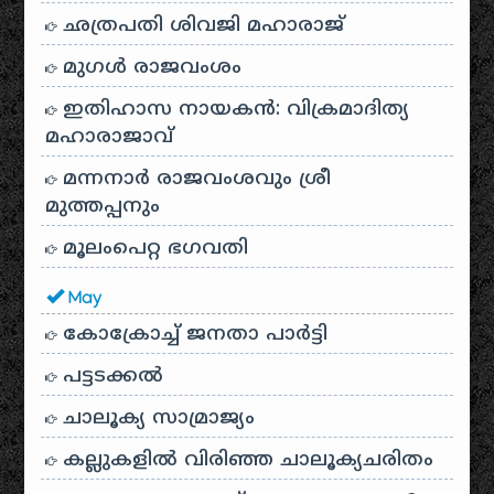
ഛത്രപതി ശിവജി മഹാരാജ്
മുഗൾ രാജവംശം
ഇതിഹാസ നായകൻ: വിക്രമാദിത്യ
മഹാരാജാവ്
മന്നനാർ രാജവംശവും ശ്രീ
മുത്തപ്പനും
മൂലംപെറ്റ ഭഗവതി
May
കോക്രോച്ച് ജനതാ പാർട്ടി
പട്ടടക്കൽ
ചാലൂക്യ സാമ്രാജ്യം
കല്ലുകളിൽ വിരിഞ്ഞ ചാലൂക്യചരിതം