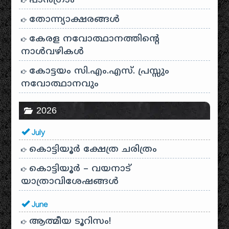
പാന്‍ഗ്രാം
തോന്ന്യാക്ഷരങ്ങള്‍
കേരള നവോത്ഥാനത്തിന്റെ
നാൾവഴികൾ
കോട്ടയം സി.എം.എസ്. പ്രസ്സും
നവോത്ഥാനവും
2026
July
കൊട്ടിയൂർ ക്ഷേത്ര ചരിത്രം
കൊട്ടിയൂർ – വയനാട്
യാത്രാവിശേഷങ്ങൾ
June
ആത്മീയ ടൂറിസം!