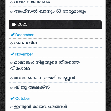
ദശരഥ ജാതകം
അഫ്സൽ ഖാനും 63 ഭാര്യമാരും
2025
December
തക്ഷശില
November
മാമാങ്കം: നിളയുടെ തീരത്തെ
വീരഗാഥ
ഡോ. കെ. കുഞ്ഞിക്കണ്ണൻ
ഷിജു അലക്സ്
October
ഇന്ത്യൻ രാജവംശങ്ങൾ