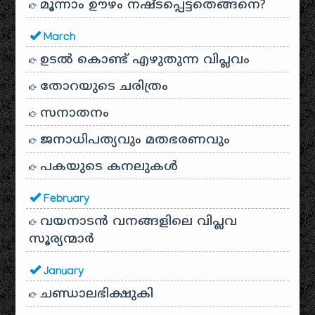
മൂന്നാം ഊഴം നഷ്ടപ്പെട്ടതെങ്ങനെ?
March
ഉടൽ കൊണ്ട് എഴുതുന്ന വിപ്ലവം
തോറയുടെ ചരിത്രം
സനാതനം
ജനാധിപത്യവും മതഭരണവും
പകയുടെ കനലുകൾ
February
വയനാടൻ വനങ്ങളിലെ വിപ്ലവ
സൂര്യന്മാർ
January
ചണ്ഡാലഭിക്ഷുകി