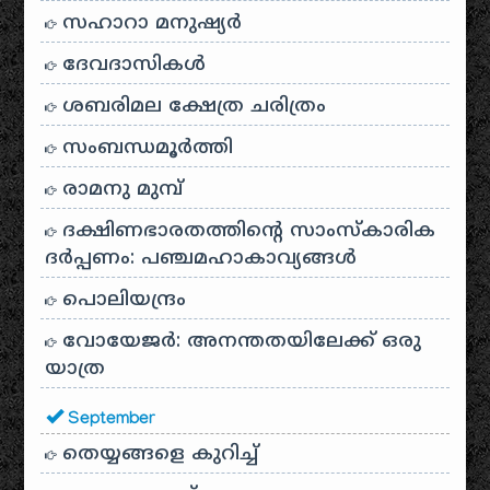
സഹാറാ മനുഷ്യർ
ദേവദാസികൾ
ശബരിമല ക്ഷേത്ര ചരിത്രം
സംബന്ധമൂർത്തി
രാമനു മുമ്പ്
ദക്ഷിണഭാരതത്തിൻ്റെ സാംസ്കാരിക
ദർപ്പണം: പഞ്ചമഹാകാവ്യങ്ങൾ
പൊലിയന്ദ്രം
വോയേജർ: അനന്തതയിലേക്ക് ഒരു
യാത്ര
September
തെയ്യങ്ങളെ കുറിച്ച്