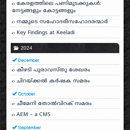
കേരളത്തിലെ പണിമുടക്കുകൾ:
നേട്ടങ്ങളും കോട്ടങ്ങളും
നമ്മുടെ സഹോദരീസഹോദരന്മാർ
Key Findings at Keeladi
2024
December
കീഴടി പുരാവസ്തു ശേഖരം
ചിറയ്ക്കൽ കർഷക സമരം
October
ചീമേനി തോൽവിറക് സമരം
AEM – a CMS
September