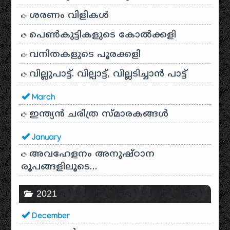
ശരണം വിളികൾ
പെൺകുട്ടികളുടെ കോൽക്കളി
വനിതകളുടെ പൂരക്കളി
വില്ലുപാട്ട്. വില്പാട്ട്, വില്ലടിച്ചാൻ പാട്ട്
March
ഇന്ത്യൻ ചരിത്ര സ്മാരകങ്ങൾ
January
അവഹേളനം അനുഷ്ഠാന
രൂപങ്ങളിലൂടെ…
2021
December