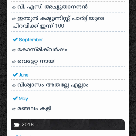
വി. എസ്. അച്യുതാനന്ദൻ
ഇന്ത്യൻ കമ്യൂണിസ്റ്റ് പാർട്ടിയുടെ
പിറവിക്ക് ഇന്ന് 100
September
കോസ്മിക്‌വർഷം
വെട്ടേറ്റ നായ!
June
വിശ്വാസം അതല്ലേ എല്ലാം
May
മങ്ങലം കളി
2018