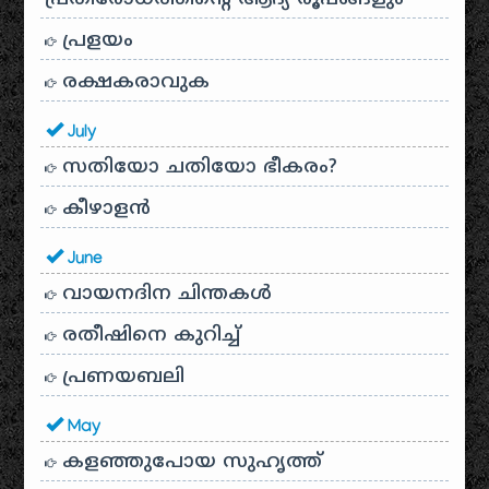
പ്രളയം
രക്ഷകരാവുക
July
സതിയോ ചതിയോ ഭീകരം?
കീഴാളന്‍
June
വായനദിന ചിന്തകൾ
രതീഷിനെ കുറിച്ച്
പ്രണയബലി
May
കളഞ്ഞുപോയ സുഹൃത്ത്