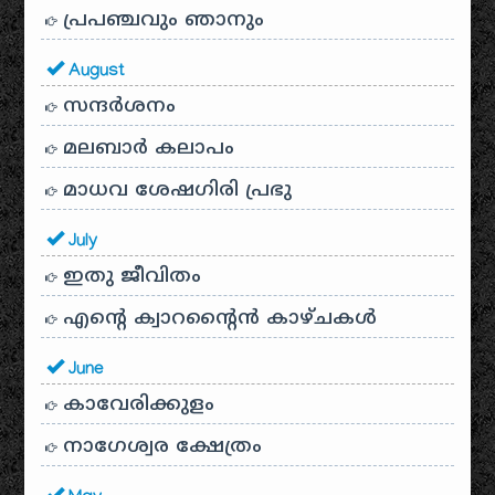
പ്രപഞ്ചവും ഞാനും
August
സന്ദര്‍ശനം
മലബാർ കലാപം
മാധവ ശേഷഗിരി പ്രഭു
July
ഇതു ജീവിതം
എന്റെ ക്വാറന്റൈൻ കാഴ്ചകൾ
June
കാവേരിക്കുളം
നാഗേശ്വര ക്ഷേത്രം