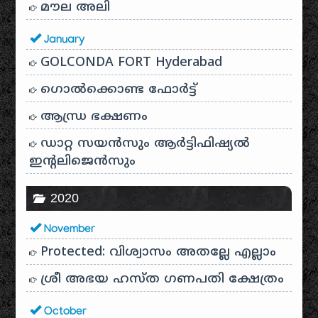
മൗല അലി
January
GOLCONDA FORT Hyderabad
ഗൊൽക്കൊണ്ട ഫോർട്ട്
ആന്ധ്ര ഭക്ഷണം
ഡാറ്റ സയൻസും ആർട്ടിഫിഷ്യൽ
ഇൻ്റലിജെൻസും
2020
November
Protected: വിശ്വാസം അതല്ലേ എല്ലാം
ശ്രീ അഭയ ഹസ്ത ഗണപതി ക്ഷേത്രം
October