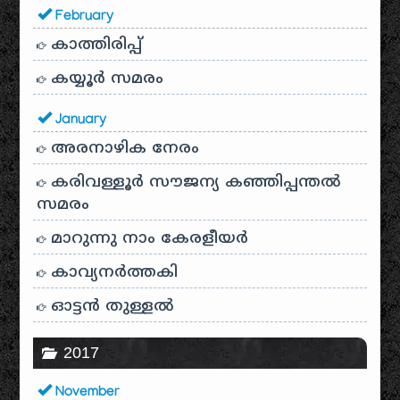
February
കാത്തിരിപ്പ്
കയ്യൂർ സമരം
January
അരനാഴിക നേരം
കരിവള്ളൂർ സൗജന്യ കഞ്ഞിപ്പന്തൽ
സമരം
മാറുന്നു നാം കേരളീയർ
കാവ്യനര്‍ത്തകി
ഓട്ടൻ തുള്ളൽ
2017
November