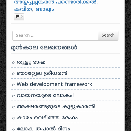
അയ്യപ്പച്ചങ്കരൻ പണ്ടൊരിക്കൽ
,
കവിത
,
ബാല്യം
0
Search for
Search
മുൻകാല ലേഖനങ്ങൾ
തുളു ഭാഷ
ഞാറ്റ്യേല ശ്രീധരൻ
Web development framework
വായനയുടെ ലോകം!
അക്ഷരങ്ങളുടെ കൂട്ടുകാരൻ!
കാരം വെടിഞ്ഞ രേഫം
ലോക തപാൽ ദിനം