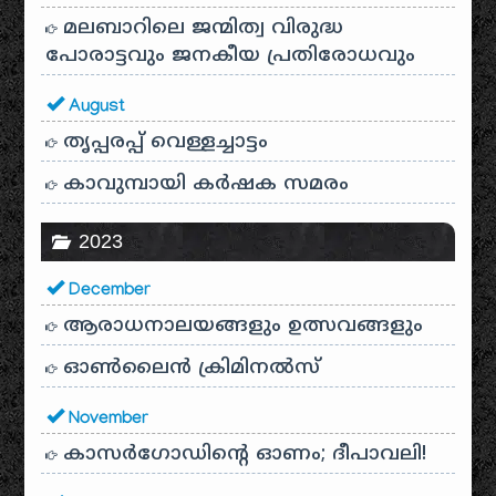
മലബാറിലെ ജന്മിത്വ വിരുദ്ധ
പോരാട്ടവും ജനകീയ പ്രതിരോധവും
August
തൃപ്പരപ്പ് വെള്ളച്ചാട്ടം
കാവുമ്പായി കർഷക സമരം
2023
December
ആരാധനാലയങ്ങളും ഉത്സവങ്ങളും
ഓൺലൈൻ ക്രിമിനൽസ്
November
കാസർഗോഡിൻ്റെ ഓണം; ദീപാവലി!