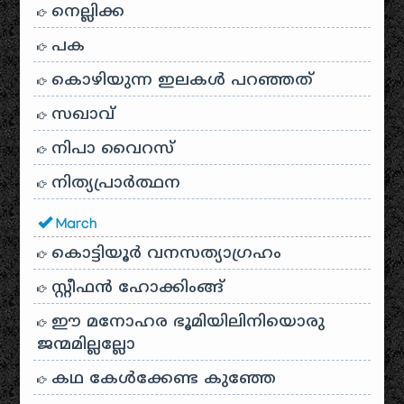
നെല്ലിക്ക
പക
കൊഴിയുന്ന ഇലകൾ പറഞ്ഞത്
സഖാവ്
നിപാ വൈറസ്
നിത്യപ്രാർത്ഥന
March
കൊട്ടിയൂർ വനസത്യാഗ്രഹം
സ്റ്റീഫൻ ഹോക്കിംങ്ങ്
ഈ മനോഹര ഭൂമിയിലിനിയൊരു
ജന്മമില്ലല്ലോ
കഥ കേൾക്കേണ്ട കുഞ്ഞേ