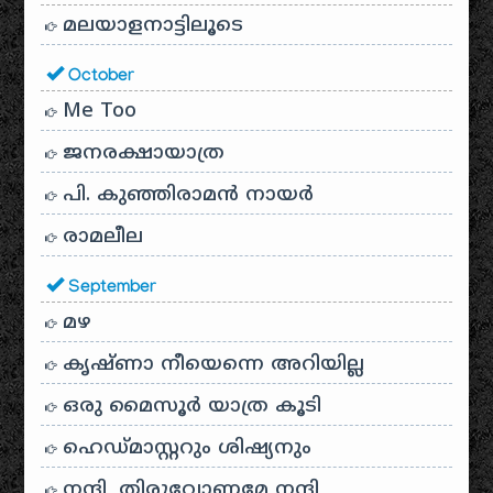
മലയാളനാട്ടിലൂടെ
October
Me Too
ജനരക്ഷായാത്ര
പി. കുഞ്ഞിരാമൻ നായർ
രാമലീല
September
മഴ
കൃഷ്ണാ നീയെന്നെ അറിയില്ല
ഒരു മൈസൂർ യാത്ര കൂടി
ഹെഡ്മാസ്റ്ററും ശിഷ്യനും
നന്ദി, തിരുവോണമേ നന്ദി