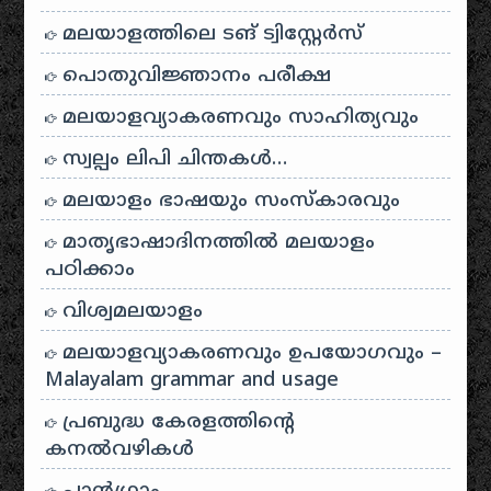
മലയാളത്തിലെ ടങ് ട്വിസ്റ്റേർസ്
പൊതുവിജ്ഞാനം പരീക്ഷ
മലയാളവ്യാകരണവും സാഹിത്യവും
സ്വല്പം ലിപി ചിന്തകൾ…
മലയാളം ഭാഷയും സംസ്കാരവും
മാതൃഭാഷാദിനത്തിൽ മലയാളം
പഠിക്കാം
വിശ്വമലയാളം
മലയാളവ്യാകരണവും ഉപയോഗവും –
Malayalam grammar and usage
പ്രബുദ്ധ കേരളത്തിന്റെ
കനൽവഴികൾ