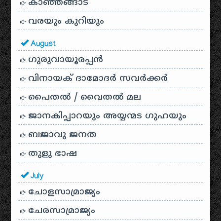
കാഞ്ഞങ്ങാട്
വരയും കുറിയും
August
ഗുരുവായൂരപ്പൻ
വിനായക് ദാമോദർ സവർക്കർ
പൈതൽ / വൈതൽ മല
ജാനകിപ്പാറയും അയ്യന്മട ഗുഹയും
ബജാവു ജനത
തുളു ഭാഷ
July
ചോളസാമ്രാജ്യം
ചേരസാമ്രാജ്യം