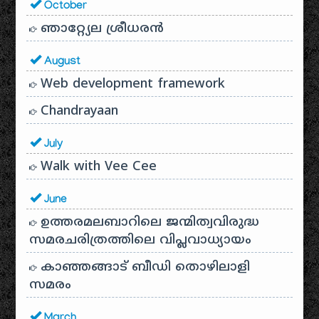
October
ഞാറ്റ്യേല ശ്രീധരൻ
August
Web development framework
Chandrayaan
July
Walk with Vee Cee
June
ഉത്തരമലബാറിലെ ജന്മിത്വവിരുദ്ധ
സമരചരിത്രത്തിലെ വിപ്ലവാധ്യായം
കാഞ്ഞങ്ങാട് ബീഡി തൊഴിലാളി
സമരം
March