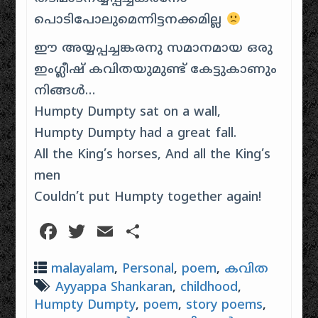
പൊടിപോലുമെന്നിട്ടനക്കമില്ല
ഈ അയ്യപ്പച്ചങ്കരനു സമാനമായ ഒരു
ഇംഗ്ലീഷ് കവിതയുമുണ്ട് കേട്ടുകാണും
നിങ്ങൾ…
Humpty Dumpty sat on a wall,
Humpty Dumpty had a great fall.
All the King’s horses, And all the King’s
men
Couldn’t put Humpty together again!
Facebook
Twitter
Email
Share
malayalam
,
Personal
,
poem
,
കവിത
Ayyappa Shankaran
,
childhood
,
Humpty Dumpty
,
poem
,
story poems
,