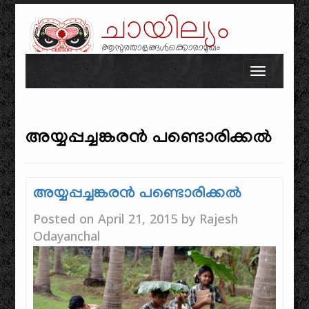
ചായില്യം
ആസുരതാളങ്ങൾക്കൊരാമുഖം
Skip to content
Toggle n
അയ്യപ്പച്ചങ്കരൻ പണ്ടൊരിക്കൽ
അയ്യപ്പച്ചങ്കരൻ പണ്ടൊരിക്കൽ
Posted on
April 21, 2015
by
Rajesh
Odayanchal