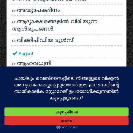
അദ്ധ്യാപകദിനം
ആദ്യാക്ഷരങ്ങളിൽ വിരിയുന്ന
ആൾരൂപങ്ങൾ
വിക്കിപീഡിയ ടൂൾസ്
August
ആഹവധ്വനി
വിക്കിഡാറ്റയുടെ
അനന്തസാദ്ധ്യതകള്‍
അപരനാമങ്ങൾ
കിലുകിലുക്കാം ചെപ്പേ കിങ്ങിണീ
അഹല്യ
ഓര്‍മ്മകളുടെ ഓണം