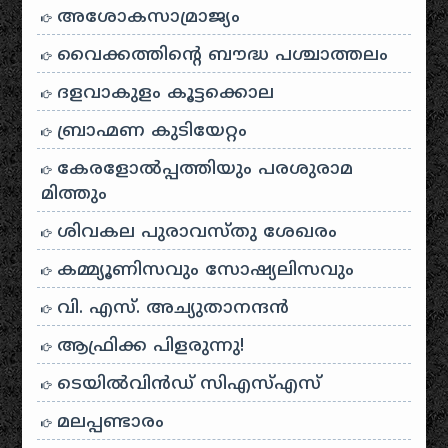
അശോകസാമ്രാജ്യം
വൈക്കത്തിന്റെ ബൗദ്ധ പശ്ചാത്തലം
ദളവാകുളം കൂട്ടക്കൊല
ബ്രാഹ്മണ കുടിയേറ്റം
കേരളോൽപ്പത്തിയും പരശുരാമ
മിത്തും
ശിവകല പുരാവസ്തു ശേഖരം
കമ്മ്യൂണിസവും സോഷ്യലിസവും
വി. എസ്. അച്യുതാനന്ദൻ
ആഫ്രിക്ക പിളരുന്നു!
ടെയിൽ‌വിൻഡ് സി‌എസ്‌എസ്
മലപ്പണ്ടാരം