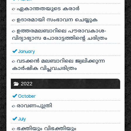
ഏകാന്തതയുടെ കരാർ
ഉദാരമായി സംഭാവന ചെയ്യുക
ഉത്തരമലബാറിലെ പൗരാവകാശ-
വിദ്യാഭ്യാസ പോരാട്ടത്തിന്റെ ചരിത്രം
January
വടക്കൻ മലബാറിലെ ജ്വലിക്കുന്ന
കാർഷിക വിപ്ലവചരിത്രം
2022
October
രാവണപുത്രി
July
ഭക്തിയും വിഭക്തിയും