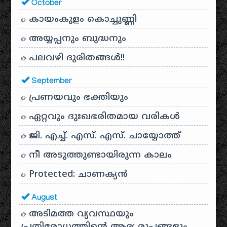
October
കായം‌കുളം കൊച്ചുണ്ണി
അയ്യപ്പനും ബുദ്ധനും
പലവഴി ദുരിതങ്ങൾ!!
September
പ്രണയവും ഭക്തിയും
ഏറ്റവും ദുഃഖഭരിതമായ വരികൾ
ജി. എച്ച്. എസ്. എസ്. ചായ്യോത്ത്
നീ അടുത്തുണ്ടായിരുന്ന കാലം
Protected: ചാണക്യന്‍
August
അടിമത്ത വ്യവസ്ഥയും
പ്രതിരോധത്തിന്റെ ആദ്യ രൂപങ്ങളും