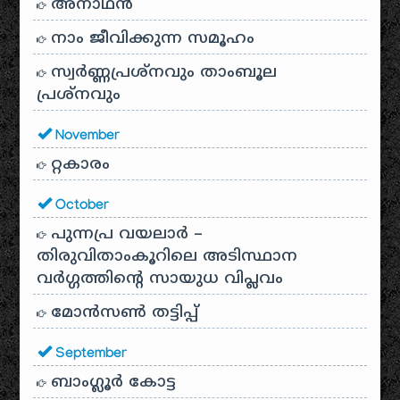
അനാഥന്‍
നാം ജീവിക്കുന്ന സമൂഹം
സ്വര്‍ണ്ണപ്രശ്‌നവും താംബൂല
പ്രശ്‌നവും
November
റ്റകാരം
October
പുന്നപ്ര വയലാർ –
തിരുവിതാംകൂറിലെ അടിസ്ഥാന
വർഗ്ഗത്തിന്റെ സായുധ വിപ്ലവം
മോൻസൺ തട്ടിപ്പ്
September
ബാംഗ്ലൂർ കോട്ട