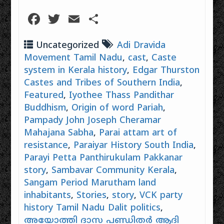
മുൻപ്, 1850-കളിൽ
പേരിൽ
കേരളത്തിന്റെ
മധ്യതിരുവിതാംകൂറിൽ
വിഭജിക്കപ്പെട്ട ഒരു
Facebook
Twitter
Email
Share
വടക്കൻ
ജ്വലിച്ചുയർന്ന ഒരു
ജനതയുടെ
അതിർത്തി
വലിയ
നിസ്സഹായാവസ്ഥയായിരുന്നു
പ്രദേശമായ
അക്ഷരവിപ്ലവമുണ്ടായിരുന്നു.
അത്. എന്നാൽ, ആ
Uncategorized
Adi Dravida
കാസർകോട്
വിസ്മൃതിയുടെ
ഇരുളടഞ്ഞ
Movement Tamil Nadu
,
cast
,
Caste
ജില്ലയിലെ
ആഴങ്ങളിലേക്ക്
കാലഘട്ടത്തിൽ
കാഞ്ഞങ്ങാട്ട് നടന്ന
system in Kerala history
,
Edgar Thurston
മറഞ്ഞുപോയ
നിന്ന്
'മടിയൻ കൂലോം
ദളിത് ക്രൈസ്തവ
വെളിച്ചത്തിലേക്ക്
Castes and Tribes of Southern India
,
വിദ്യാലയ സമരം'
മുന്നേറ്റങ്ങളുടെയും
കേരളം നടത്തിയ
Featured
,
Iyothee Thass Pandithar
പൗരാവകാശ-
കാങ്ങഴ പത്രോസ്
ദൂരമാണ് നമ്മുടെ
Buddhism
,
Origin of word Pariah
,
വിദ്യാഭ്യാസ
എന്ന ധീരനായ
നവോത്ഥാന
ചരിത്രത്തിലെ
Pampady John Joseph Cheramar
മനുഷ്യന്റെയും
ചരിത്രത്തിന്റെ
ഉജ്ജ്വലവും
ചരിത്രമാണത്.
ഏറ്റവും വലിയ
Mahajana Sabha
,
Parai attam art of
വിപ്ലവാത്മകവുമായ
കേരള നവോത്ഥാന
ആധികാരികത.
resistance
,
Paraiyar History South India
,
ഒരു അധ്യായമാണ്.
ചരിത്രത്തിൽ
അധികാര…
Parayi Petta Panthirukulam Pakkanar
ലളിതമായി
പാർശ്വവൽക്കരിക്കപ്പെട്ട
പറഞ്ഞാൽ,
story
,
Sambavar Community Kerala
,
ദളിത് ക്രൈസ്തവ
പ്രശസ്തമായ
മുന്നേറ്റങ്ങളെക്കുറിച്ചുള്ള…
Sangam Period Marutham land
കാഞ്ഞങ്ങാട്
inhabitants
,
Stories
,
story
,
VCK party
മടിയൻ കൂലോം
history Tamil Nadu Dalit politics
,
ക്ഷേത്ര പരിസരത്ത്
പ്രവർത്തിച്ചിരുന്ന
അയോത്തി ദാസ പണ്ഡിതർ ആദി