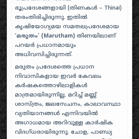
ഭൂപ്രദേശങ്ങളായി (തിണകൾ – Thinai)
തരംതിരിച്ചിരുന്നു. ഇതിൽ
കൃഷിയോഗ്യമയ സമതലപ്രദേശമായ
‘മരുതം’ (Marutham)
തിണയിലാണ്
പറയർ പ്രധാനമായും
അധിവസിച്ചിരുന്നത്.
മരുതം പ്രദേശത്തെ പ്രധാന
നിവാസികളായ ഇവർ കേവലം
കർഷകത്തൊഴിലാളികൾ
മാത്രമായിരുന്നില്ല, മറിച്ച് മണ്ണ്
ശാസ്ത്രം, ജലസേചനം, കാലാവസ്ഥാ
വ്യതിയാനങ്ങൾ എന്നിവയിൽ
അഗാധമായ അറിവുള്ള കാർഷിക
വിദഗ്ധരായിരുന്നു. ചോള, പാണ്ഡ്യ