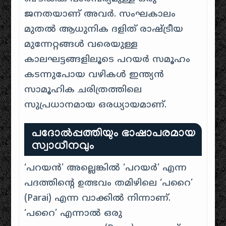
ജനതയാണ് അവർ. സംഘകാലം
മുതൽ ആധുനിക ദളിത് രാഷ്ട്രീയ
മുന്നേറ്റങ്ങൾ വരെയുള്ള
കാലഘട്ടങ്ങളിലൂടെ പറയർ സമൂഹം
കടന്നുപോയ വഴികൾ ഇന്ത്യൻ
സാമൂഹിക ചരിത്രത്തിലെ
സുപ്രധാനമായ ഒരധ്യായമാണ്.
പദോൽപ്പത്തിയും ഭാഷാപരമായ
സ്വാധീനവും
‘പറയൻ’ അല്ലെങ്കിൽ ‘പറയർ’ എന്ന
പദത്തിന്റെ ഉത്ഭവം തമിഴിലെ ‘പറൈ’
(Parai) എന്ന വാക്കിൽ നിന്നാണ്.
‘പറൈ’ എന്നാൽ ഒരു