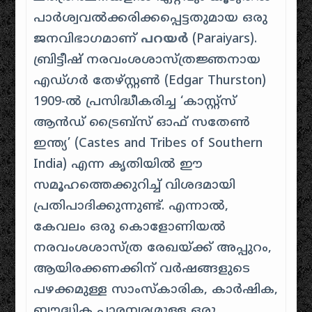
പാർശ്വവൽക്കരിക്കപ്പെട്ടതുമായ ഒരു
ജനവിഭാഗമാണ്
പറയർ
(Paraiyars).
ബ്രിട്ടീഷ് നരവംശശാസ്ത്രജ്ഞനായ
എഡ്ഗർ തേഴ്സ്റ്റൺ (Edgar Thurston)
1909-ൽ പ്രസിദ്ധീകരിച്ച ‘കാസ്റ്റ്സ്
ആൻഡ് ട്രൈബ്സ് ഓഫ് സതേൺ
ഇന്ത്യ’ (Castes and Tribes of Southern
India) എന്ന കൃതിയിൽ ഈ
സമൂഹത്തെക്കുറിച്ച് വിശദമായി
പ്രതിപാദിക്കുന്നുണ്ട്. എന്നാൽ,
കേവലം ഒരു കൊളോണിയൽ
നരവംശശാസ്ത്ര രേഖയ്ക്ക് അപ്പുറം,
ആയിരക്കണക്കിന് വർഷങ്ങളുടെ
പഴക്കമുള്ള സാംസ്കാരിക, കാർഷിക,
ബൗദ്ധിക പാരമ്പര്യമുള്ള ഒരു