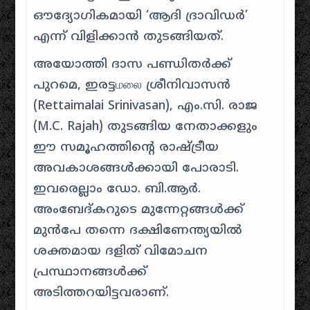
ഔദ്യോഗികമായി ‘ആദി ദ്രാവിഡർ’
എന്ന് വിളിക്കാൻ തുടങ്ങിയത്.
അയോത്തി ദാസ പണ്ഡിതർക്ക്
പുറമെ, ഇരട്ടமலை ശ്രീനിവാസൻ
(Rettaimalai Srinivasan), എം.സി. രാജ
(M.C. Rajah) തുടങ്ങിയ നേതാക്കളും
ഈ സമൂഹത്തിന്റെ രാഷ്ട്രീയ
അവകാശങ്ങൾക്കായി പോരാടി.
ഇവരെല്ലാം ഡോ. ബി.ആർ.
അംബേദ്കറുടെ മുന്നേറ്റങ്ങൾക്ക്
മുൻപേ തന്നെ ദക്ഷിണേന്ത്യയിൽ
ശക്തമായ ദളിത് വിമോചന
പ്രസ്ഥാനങ്ങൾക്ക്
അടിത്തറയിട്ടവരാണ്.