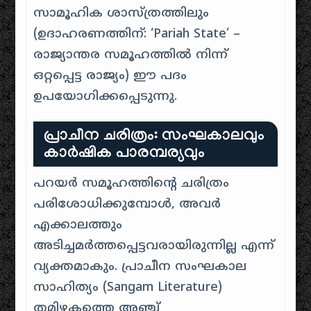
സാമൂഹിക ശാസ്ത്രത്തിലും
(ഉദാഹരണത്തിന്: ‘Pariah State’ –
രാജ്യാന്തര സമൂഹത്തിൽ നിന്ന്
ഒറ്റപ്പെട്ട രാജ്യം) ഈ പദം
ഉപയോഗിക്കപ്പെടുന്നു.
പ്രാചീന ചരിത്രം: സംഘകാലവും
കാർഷിക പാരമ്പര്യവും
പറയർ സമൂഹത്തിന്റെ ചരിത്രം
പരിശോധിക്കുമ്പോൾ, അവർ
എക്കാലത്തും
അടിച്ചമർത്തപ്പെട്ടവരായിരുന്നില്ല എന്ന്
വ്യക്തമാകും. പ്രാചീന സംഘകാല
സാഹിത്യം (Sangam Literature)
തമിഴകത്തെ അഞ്ച്