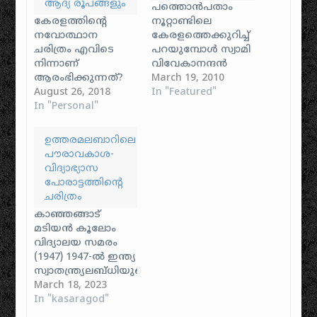
ആദ്യ രൂപങ്ങളും
പത്തൊൻപതാം
കേരളത്തിന്റെ
നൂറ്റാണ്ടിലെ
നവോത്ഥാന
കേരളത്തെക്കുറിച്ച്
ചരിത്രം എവിടെ
പറയുമ്പോൾ സ്വാമി
നിന്നാണ്
വിവേകാനന്ദൻ
ആരംഭിക്കുന്നത്?
ഉപയോഗിച്ച
March 19, 2010
മുഖ്യധാരാ
August 26, 2018
'ഭ്രാന്താലയം' എന്ന
In "Featured"
ചരിത്രപുസ്തകങ്ങൾ
In "Personal"
വാക്ക് വെറുമൊരു
പലപ്പോഴും
അധിക്ഷേപമായിരുന്നില്ല,
പത്തൊൻപതാം
മറിച്ച് അക്കാലത്തെ
ഉത്തരമലബാറിലെ
നൂറ്റാണ്ടിന്റെ
ജാതി-
പൗരാവകാശ-
അവസാനത്തിലേക്കോ
അനാചാരങ്ങളുടെ
വിദ്യാഭ്യാസ
ഇരുപതാം
കൊടും ക്രൂരതയെ
പോരാട്ടത്തിന്റെ
നൂറ്റാണ്ടിന്റെ
വിളിച്ചോതുന്ന ഒരു
ചരിത്രം
തുടക്കത്തിലേക്കോ
സാമൂഹിക
കാഞ്ഞങ്ങാട്
ആണ് വിരൽ
സാക്ഷ്യപത്രമായിരുന്നു.
മടിയൻ കൂലോം
ചൂണ്ടുക. എന്നാൽ,
മനുഷ്യനെ
വിദ്യാലയ സമരം
ശ്രീനാരായണ
മനുഷ്യനായി
(1947) 1947-ൽ ഇന്ത്യ
ഗുരുവിനും
കാണാൻ പോലും
സ്വാതന്ത്ര്യലബ്ധിയുടെ
അയ്യങ്കാളിക്കും
അനുവദിക്കാത്ത,
ആവേശത്തിൽ
March 18, 2023
ഏകദേശം
ജാതിയുടെയും
നിൽക്കുന്ന
In "kasaragod"
അരനൂറ്റാണ്ട്
തൊഴിലിന്റെയും
വേളയിൽ,