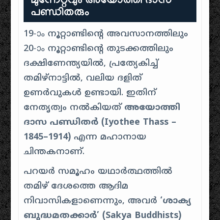
മുന്നേറ്റവും അയോത്തി ദാസ
പണ്ഡിതരും
19-ാം നൂറ്റാണ്ടിന്റെ അവസാനത്തിലും
20-ാം നൂറ്റാണ്ടിന്റെ തുടക്കത്തിലും
ദക്ഷിണേന്ത്യയിൽ, പ്രത്യേകിച്ച്
തമിഴ്‌നാട്ടിൽ, വലിയ ദളിത്
ഉണർവുകൾ ഉണ്ടായി. ഇതിന്
നേതൃത്വം നൽകിയത്
അയോത്തി
ദാസ പണ്ഡിതർ (Iyothee Thass –
1845–1914)
എന്ന മഹാനായ
ചിന്തകനാണ്.
പറയർ സമൂഹം യഥാർത്ഥത്തിൽ
തമിഴ് ദേശത്തെ ആദിമ
നിവാസികളാണെന്നും, അവർ
‘ശാക്യ
ബുദ്ധമതക്കാർ’ (Sakya Buddhists)