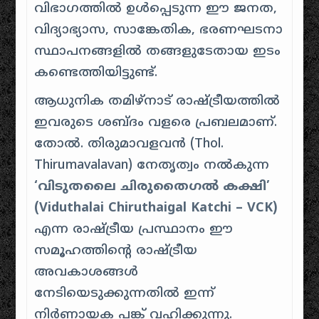
വിഭാഗത്തിൽ ഉൾപ്പെടുന്ന ഈ ജനത,
വിദ്യാഭ്യാസ, സാങ്കേതിക, ഭരണഘടനാ
സ്ഥാപനങ്ങളിൽ തങ്ങളുടേതായ ഇടം
കണ്ടെത്തിയിട്ടുണ്ട്.
ആധുനിക തമിഴ്‌നാട് രാഷ്ട്രീയത്തിൽ
ഇവരുടെ ശബ്ദം വളരെ പ്രബലമാണ്.
തോൽ. തിരുമാവളവൻ (Thol.
Thirumavalavan) നേതൃത്വം നൽകുന്ന
‘വിടുതലൈ ചിരുതൈഗൽ കക്ഷി’
(Viduthalai Chiruthaigal Katchi – VCK)
എന്ന രാഷ്ട്രീയ പ്രസ്ഥാനം ഈ
സമൂഹത്തിന്റെ രാഷ്ട്രീയ
അവകാശങ്ങൾ
നേടിയെടുക്കുന്നതിൽ ഇന്ന്
നിർണായക പങ്ക് വഹിക്കുന്നു.