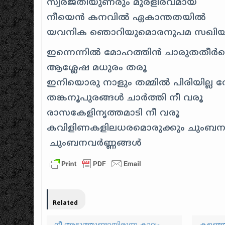
സ്വരജതിയുണരും മുരളീരവമായ്
നീയെൻ കനവിൽ ഏകാന്തതയിൽ
യവനിക ഞൊറിയുമൊരനുപമ സഖിയ
ഇന്നെന്നിൽ മോഹത്തിൻ ചാരുതതീർത
ആശ്ലേഷ മധുരം തരൂ
ഇനിയൊരു നാളും തമ്മിൽ പിരിയില്ല 
തങ്കനൂപുരങ്ങൾ ചാർത്തി നീ വരൂ
രാസകേളിനൃത്തമാടി നീ വരൂ
കവിളിണകളിലധരമൊരുക്കും ചും‌ബന
ചും‌ബനവർണ്ണങ്ങൾ
Related