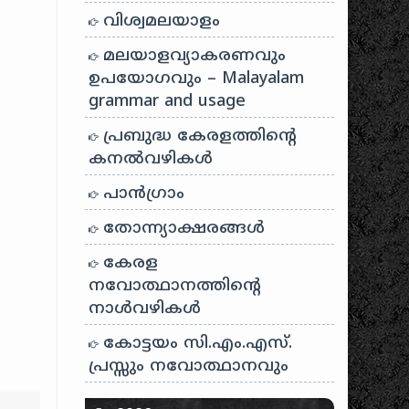
വിശ്വമലയാളം
മലയാളവ്യാകരണവും
ഉപയോഗവും – Malayalam
grammar and usage
പ്രബുദ്ധ കേരളത്തിന്റെ
കനൽവഴികൾ
പാന്‍ഗ്രാം
തോന്ന്യാക്ഷരങ്ങള്‍
കേരള
നവോത്ഥാനത്തിന്റെ
നാൾവഴികൾ
കോട്ടയം സി.എം.എസ്.
പ്രസ്സും നവോത്ഥാനവും