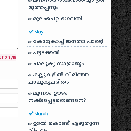
മന്നനാർ രാജവംശവും ശ്രീ
മുത്തപ്പനും
മൂലംപെറ്റ ഭഗവതി
May
കോക്രോച്ച് ജനതാ പാർട്ടി
പട്ടടക്കൽ
cronym
ചാലൂക്യ സാമ്രാജ്യം
കല്ലുകളിൽ വിരിഞ്ഞ
ചാലൂക്യചരിതം
മൂന്നാം ഊഴം
നഷ്ടപ്പെട്ടതെങ്ങനെ?
March
ഉടൽ കൊണ്ട് എഴുതുന്ന
വിപ്ലവം