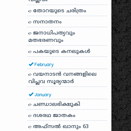
തോറയുടെ ചരിത്രം
സനാതനം
ജനാധിപത്യവും
മതഭരണവും
പകയുടെ കനലുകൾ
February
വയനാടൻ വനങ്ങളിലെ
വിപ്ലവ സൂര്യന്മാർ
January
ചണ്ഡാലഭിക്ഷുകി
ദശരഥ ജാതകം
അഫ്സൽ ഖാനും 63