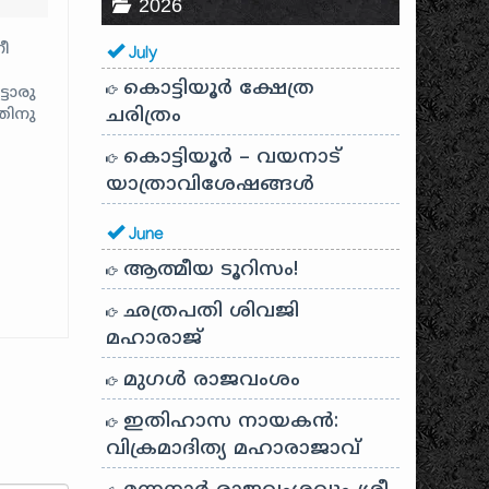
2026
നീ
July
കൊട്ടിയൂർ ക്ഷേത്ര
ടൊരു
ചരിത്രം
തിനു
കൊട്ടിയൂർ – വയനാട്
‍
ുത്തു
യാത്രാവിശേഷങ്ങൾ
്ലേ
June
ച്ചു്
ആത്മീയ ടൂറിസം!
ലേ
ഛത്രപതി ശിവജി
‍
മഹാരാജ്
മുഗൾ രാജവംശം
ഇതിഹാസ നായകൻ:
വിക്രമാദിത്യ മഹാരാജാവ്