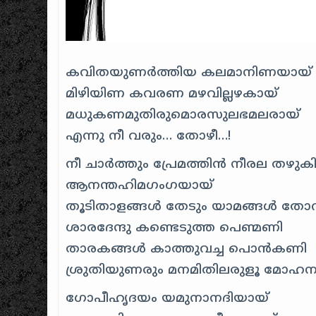
കവിതയുണർത്തിയ കലമാനിണയായ്
മിഴിയിണ കവരണ മഴവില്ലഴകായ്
മധുകണമുതിരുമൊരസുലഭമലരായ്
എന്നു നീ വരും… തോഴീ…!
നീ ചാർത്തും പ്രേമത്തിൻ നീരല തഴ
ആനന്തഹിമഗംഗയായ്
തൂടിതാളങ്ങൾ തേടും യാമങ്ങൾ തോ
ശാരദേന്ദു കണ്ടെടുത്ത പെണ്മണി
താരകങ്ങൾ കാത്തുവച്ച പൊൻ‌കണി
ശ്രുതിയുണരും മനമിതിലരുളൂ മോഹ
ഗോപീഹൃദയം യമുനാനദിയായ്