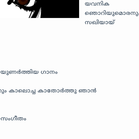
യവനിക
ഞൊറിയുമൊരനു
സഖിയായ്
ുകിയുണർത്തിയ ഗാനം
റും കാലൊച്ച കാതോർത്തു ഞാൻ
നസംഗീതം