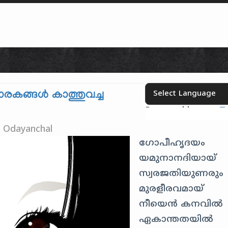
Skip to content
ാരകങ്ങൾ കാത്തുവച്ച
Powered by
T
Select your language
h Odayanchal
ഗോപീഹൃദയം
യമുനാനദിയായ്
സ്വരജതിയുണരും
മുരളീരവമായ്
നീയെൻ കനവിൽ
ഏകാന്തതയിൽ