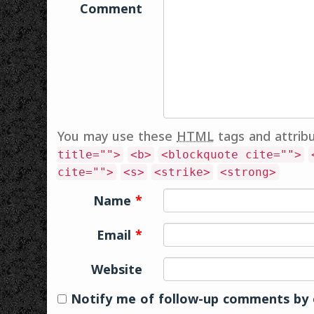
Comment
You may use these
HTML
tags and attrib
title="">
<b>
<blockquote cite="">
cite="">
<s>
<strike>
<strong>
Name
*
Email
*
Website
Notify me of follow-up comments by 