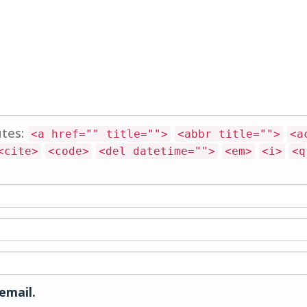
utes:
<a href="" title="">
<abbr title="">
<a
<cite>
<code>
<del datetime="">
<em>
<i>
<q
email.