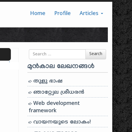
Home
Profile
Articles
Search for
Search
ranslate
മുൻകാല ലേഖനങ്ങൾ
തുളു ഭാഷ
ഞാറ്റ്യേല ശ്രീധരൻ
Web development
framework
വായനയുടെ ലോകം!