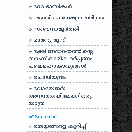
ദേവദാസികൾ
ശബരിമല ക്ഷേത്ര ചരിത്രം
സംബന്ധമൂർത്തി
രാമനു മുമ്പ്
ദക്ഷിണഭാരതത്തിൻ്റെ
സാംസ്കാരിക ദർപ്പണം:
പഞ്ചമഹാകാവ്യങ്ങൾ
പൊലിയന്ദ്രം
വോയേജർ:
അനന്തതയിലേക്ക് ഒരു
യാത്ര
September
തെയ്യങ്ങളെ കുറിച്ച്