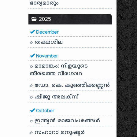
ഭാര്യമാരും
2025
December
തക്ഷശില
November
മാമാങ്കം: നിളയുടെ
തീരത്തെ വീരഗാഥ
ഡോ. കെ. കുഞ്ഞിക്കണ്ണൻ
ഷിജു അലക്സ്
October
ഇന്ത്യൻ രാജവംശങ്ങൾ
സഹാറാ മനുഷ്യർ