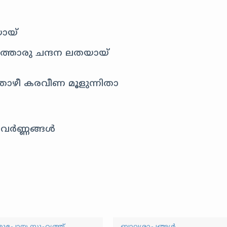
ായ്
്തൊരു ചന്ദന ലതയായ്
തോഴീ കരവീണ മൂളുന്നിതാ
വർണ്ണങ്ങൾ