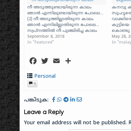
നീ അടുത്തുണ്ടായിരുന്ന കാലം
കളഞ്ഞ
നീ അടുത്തുണ്ടായിരുന്ന കാലം
കനവു കണ
ഞാൻ എന്നിലുണ്ടായിരുന്ന പോലെ…
സുഹൃത്തെ
(2) നീ അടുത്തില്ലാതിരുന്ന കാലം
വാക്കിന്
ഞാൻ എന്നിലില്ലാതിരുന്ന പോലെ…
കുട്ടിയ
സ്വപ്നത്തിൽ നീ പുഞ്ചിരിച്ച കാലം
കൊണ്ടു ക
എന്റെ ദുഃഖങ്ങളെല്ലാം അകന്ന
September 8, 2018
കനവു കണ
May 28, 2
പോലേ… നീ അടുത്തുണ്ടായിരുന്ന
In "Featured"
സുഹൃത്തെ
In "mala
കാലം… കണ്ടിട്ടു കണ്ടില്ല എന്ന
വാക്കിന്
ഭാവത്തിൽ നീ കണ്ണുകൊണ്ടമ്പെയ്ത
കുട്ടിയ
Facebook
Twitter
Email
Share
ബാല്യ കാലം (2) നോക്കുന്നതെന്തിന്നു
കൊണ്ടു ക
നീ; എന്നെയെന്നു നീ നോട്ടത്തിലൂടെ
ചടുല വാ
പറഞ്ഞ കാലം… നേരം വെളുത്താൽ
തോളത്ത
Personal
നിനക്കായി വരമ്പത്തെ നീളും നിഴൽ
ചേര്‍ത്ത
0
നോക്കി നിന്ന കാലം (2)…
എന്നോട്
പങ്കിടുക:
Leave a Reply
Your email address will not be published.