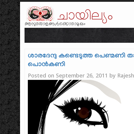
ചായില്യം
ആസുരതാളങ്ങൾക്കൊരാമുഖം
ശാരദേന്ദു കണ്ടെടുത്ത പെണ്മണി ത
പൊൻ‌കണി
Posted on
September 26, 2011
by
Rajes