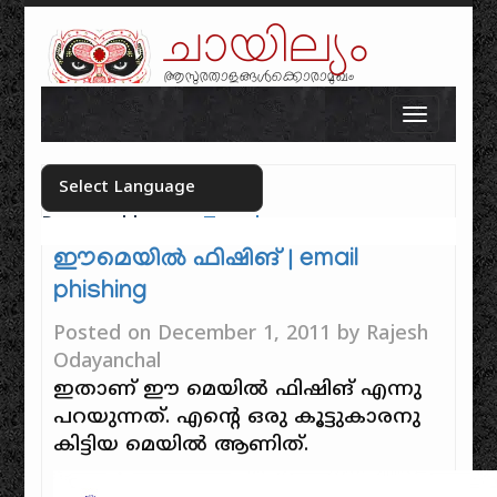
ചായില്യം
ആസുരതാളങ്ങൾക്കൊരാമുഖം
Skip to content
Toggle n
Powered by
Translate
Select your language
ഈമെയിൽ ഫിഷിങ് | email
phishing
Posted on
December 1, 2011
by
Rajesh
Odayanchal
ഇതാണ് ഈ മെയിൽ ഫിഷിങ് എന്നു
പറയുന്നത്. എന്റെ ഒരു കൂട്ടുകാരനു
കിട്ടിയ മെയിൽ ആണിത്.