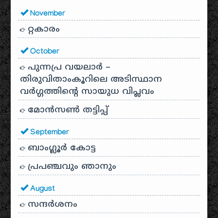
November
റ്റകാരം
October
പുന്നപ്ര വയലാർ –
തിരുവിതാംകൂറിലെ അടിസ്ഥാന
വർഗ്ഗത്തിന്റെ സായുധ വിപ്ലവം
മോൻസൺ തട്ടിപ്പ്
September
ബാംഗ്ലൂർ കോട്ട
പ്രപഞ്ചവും ഞാനും
August
സന്ദര്‍ശനം