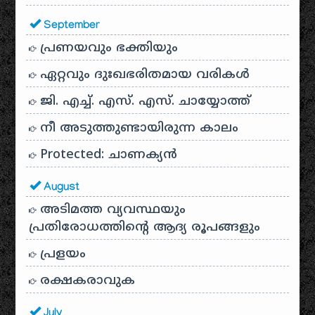
September
പ്രണയവും ഭക്തിയും
ഏറ്റവും ദുഃഖഭരിതമായ വരികൾ
ജി. എച്ച്. എസ്. എസ്. ചായ്യോത്ത്
നീ അടുത്തുണ്ടായിരുന്ന കാലം
Protected: ചാണക്യന്‍
August
അടിമത്ത വ്യവസ്ഥയും
പ്രതിരോധത്തിന്റെ ആദ്യ രൂപങ്ങളും
പ്രളയം
രക്ഷകരാവുക
July