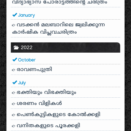
വിദ്യാഭ്യാസ പോരാട്ടത്തിന്റെ ചരിത്രം
January
വടക്കൻ മലബാറിലെ ജ്വലിക്കുന്ന
കാർഷിക വിപ്ലവചരിത്രം
2022
October
രാവണപുത്രി
July
ഭക്തിയും വിഭക്തിയും
ശരണം വിളികൾ
പെൺകുട്ടികളുടെ കോൽക്കളി
വനിതകളുടെ പൂരക്കളി