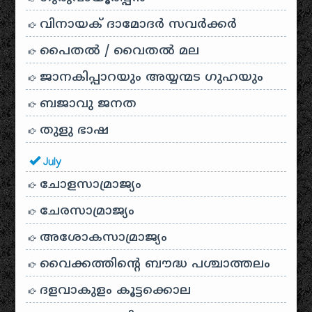
വിനായക് ദാമോദർ സവർക്കർ
പൈതൽ / വൈതൽ മല
ജാനകിപ്പാറയും അയ്യന്മട ഗുഹയും
ബജാവു ജനത
തുളു ഭാഷ
July
ചോളസാമ്രാജ്യം
ചേരസാമ്രാജ്യം
അശോകസാമ്രാജ്യം
വൈക്കത്തിന്റെ ബൗദ്ധ പശ്ചാത്തലം
ദളവാകുളം കൂട്ടക്കൊല