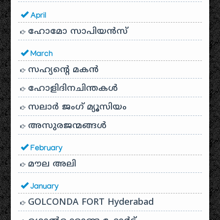
April
ഹോമോ സാപിയൻസ്
March
സഹ്യന്റെ മകൻ
ഹോളിദിനചിന്തകൾ
സലാർ ജംഗ് മ്യൂസിയം
അസുരജന്മങ്ങൾ
February
മൗല അലി
January
GOLCONDA FORT Hyderabad