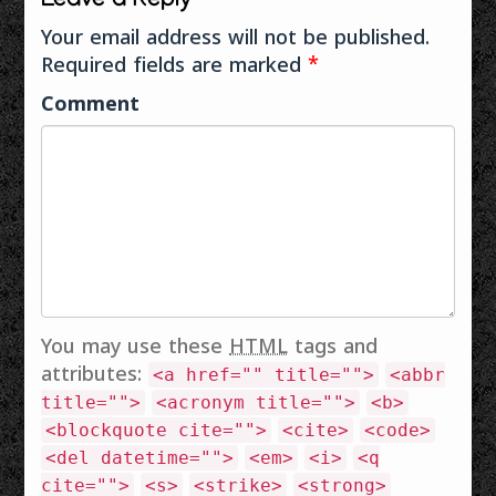
Leave a Reply
Your email address will not be published.
Required fields are marked
*
Comment
You may use these
HTML
tags and
attributes:
<a href="" title="">
<abbr
title="">
<acronym title="">
<b>
<blockquote cite="">
<cite>
<code>
<del datetime="">
<em>
<i>
<q
cite="">
<s>
<strike>
<strong>