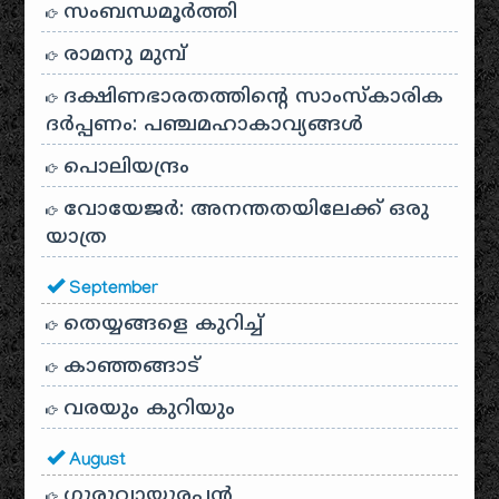
സംബന്ധമൂർത്തി
രാമനു മുമ്പ്
ദക്ഷിണഭാരതത്തിൻ്റെ സാംസ്കാരിക
ദർപ്പണം: പഞ്ചമഹാകാവ്യങ്ങൾ
പൊലിയന്ദ്രം
വോയേജർ: അനന്തതയിലേക്ക് ഒരു
യാത്ര
September
തെയ്യങ്ങളെ കുറിച്ച്
കാഞ്ഞങ്ങാട്
വരയും കുറിയും
August
ഗുരുവായൂരപ്പൻ