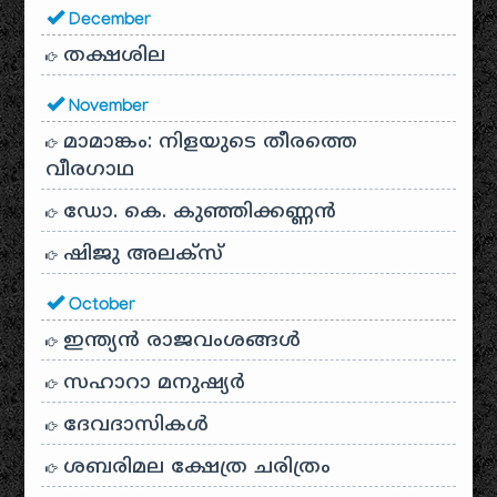
December
തക്ഷശില
November
മാമാങ്കം: നിളയുടെ തീരത്തെ
വീരഗാഥ
ഡോ. കെ. കുഞ്ഞിക്കണ്ണൻ
ഷിജു അലക്സ്
October
ഇന്ത്യൻ രാജവംശങ്ങൾ
സഹാറാ മനുഷ്യർ
ദേവദാസികൾ
ശബരിമല ക്ഷേത്ര ചരിത്രം