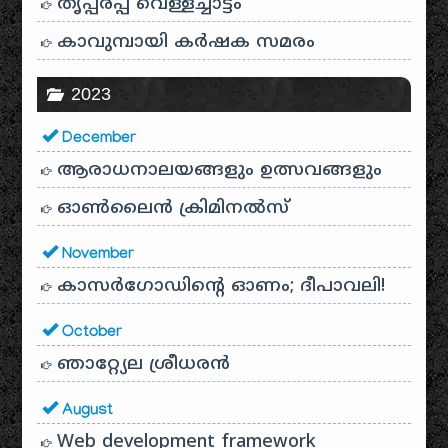
തൃപ്പരപ്പ് വെള്ളച്ചാട്ടം
കാവുമ്പായി കർഷക സമരം
2023
December
ആരാധനാലയങ്ങളും ഉത്സവങ്ങളും
ഓൺലൈൻ ക്രിമിനൽസ്
November
കാസർഗോഡിൻ്റെ ഓണം; ദീപാവലി!
October
ഞാറ്റ്യേല ശ്രീധരൻ
August
Web development framework