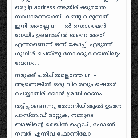
ഒരു ip address ആയിരിക്കുമത്രേ
സാധാരണയായി കണ്ടു വരുന്നത്.
ഇനി അതല്ല url – ൽ ഡൊമൈൻ
നേയിം ഉണ്ടെങ്കിൽ തന്നെ അത്
എന്താണെന്ന് ഒന്ന് കോപ്പി എടുത്ത്
ഗൂഗിൾ ചെയ്തു നോക്കുകയെങ്കിലും
വേണം…
നമുക്ക് പരിചിതമല്ലാത്ത url –
ആണെങ്കിൽ ഒരു വിവരവും ഷെയർ
ചെയ്യാതിരിക്കാൻ ശ്രദ്ധിക്കണം.
തട്ടിപ്പാണെന്നു തോന്നിയിആൽ ഉടനേ
പാസ്‌വേഡ് മാറ്റുക, നമ്മുടെ
ബാങ്കിന്റെ മെയിൽ ഐഡി, ഫോൺ
നമ്പർ എന്നിവ ഫോണിലോ