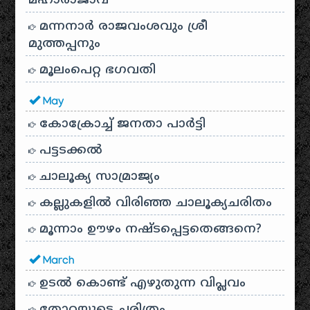
മഹാരാജാവ്
മന്നനാർ രാജവംശവും ശ്രീ
മുത്തപ്പനും
മൂലംപെറ്റ ഭഗവതി
May
കോക്രോച്ച് ജനതാ പാർട്ടി
പട്ടടക്കൽ
ചാലൂക്യ സാമ്രാജ്യം
കല്ലുകളിൽ വിരിഞ്ഞ ചാലൂക്യചരിതം
മൂന്നാം ഊഴം നഷ്ടപ്പെട്ടതെങ്ങനെ?
March
ഉടൽ കൊണ്ട് എഴുതുന്ന വിപ്ലവം
തോറയുടെ ചരിത്രം