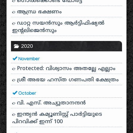
ഗൊൽക്കൊണ്ട ഫോർട്ട്
ആന്ധ്ര ഭക്ഷണം
ഡാറ്റ സയൻസും ആർട്ടിഫിഷ്യൽ
ഇൻ്റലിജെൻസും
2020
November
Protected: വിശ്വാസം അതല്ലേ എല്ലാം
ശ്രീ അഭയ ഹസ്ത ഗണപതി ക്ഷേത്രം
October
വി. എസ്. അച്യുതാനന്ദൻ
ഇന്ത്യൻ കമ്യൂണിസ്റ്റ് പാർട്ടിയുടെ
പിറവിക്ക് ഇന്ന് 100