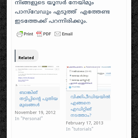
നിങ്ങളുടെ യൂസർ നേയിമും
പാസ്‌വേഡും എടുത്ത് എത്തേണ്ട
ഇടത്തേക്ക് പറന്നിരിക്കും.
Related
ബാങ്കിങ്
വിക്കിപീഡിയയിൽ
തട്ടിപ്പിന്റെ പുതിയ
എങ്ങനെ
മുഖങ്ങൾ
എഡിറ്റിങ്
November 19, 2012
നടത്താം?
In "Personal"
February 17, 2013
In "tutorials"