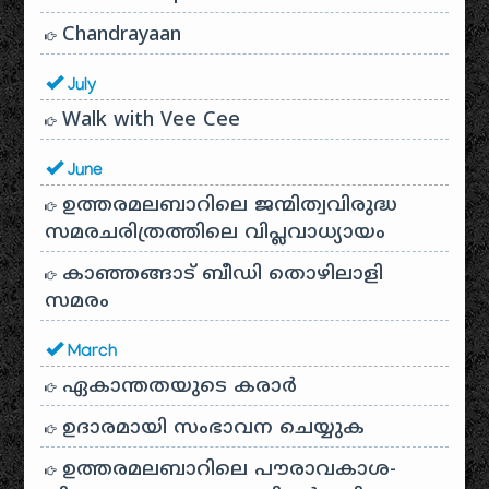
Chandrayaan
July
Walk with Vee Cee
June
ഉത്തരമലബാറിലെ ജന്മിത്വവിരുദ്ധ
സമരചരിത്രത്തിലെ വിപ്ലവാധ്യായം
കാഞ്ഞങ്ങാട് ബീഡി തൊഴിലാളി
സമരം
March
ഏകാന്തതയുടെ കരാർ
ഉദാരമായി സംഭാവന ചെയ്യുക
ഉത്തരമലബാറിലെ പൗരാവകാശ-