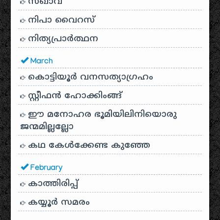
സഖാവ്
നിപാ വൈറസ്
നിത്യപ്രാർത്ഥന
March
കൊട്ടിയൂർ വനസത്യാഗ്രഹം
സ്റ്റീഫൻ ഹോക്കിംങ്ങ്
ഈ മനോഹര ഭൂമിയിലിനിയൊരു
ജന്മമില്ലല്ലോ
കഥ കേൾക്കേണ്ട കുഞ്ഞേ
February
കാത്തിരിപ്പ്
കയ്യൂർ സമരം