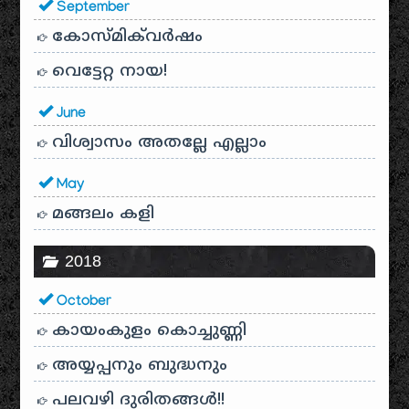
September
കോസ്മിക്‌വർഷം
വെട്ടേറ്റ നായ!
June
വിശ്വാസം അതല്ലേ എല്ലാം
May
മങ്ങലം കളി
2018
October
കായം‌കുളം കൊച്ചുണ്ണി
അയ്യപ്പനും ബുദ്ധനും
പലവഴി ദുരിതങ്ങൾ!!