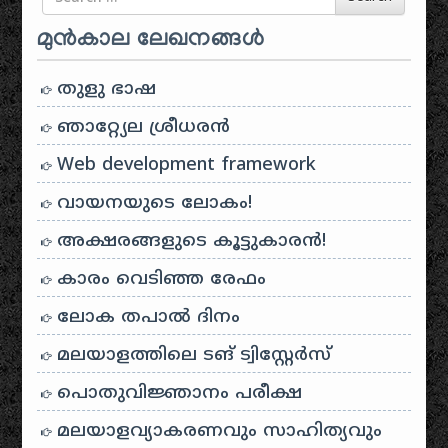
മുൻകാല ലേഖനങ്ങൾ
തുളു ഭാഷ
ഞാറ്റ്യേല ശ്രീധരൻ
Web development framework
വായനയുടെ ലോകം!
അക്ഷരങ്ങളുടെ കൂട്ടുകാരൻ!
കാരം വെടിഞ്ഞ രേഫം
ലോക തപാൽ ദിനം
മലയാളത്തിലെ ടങ് ട്വിസ്റ്റേർസ്
പൊതുവിജ്ഞാനം പരീക്ഷ
മലയാളവ്യാകരണവും സാഹിത്യവും