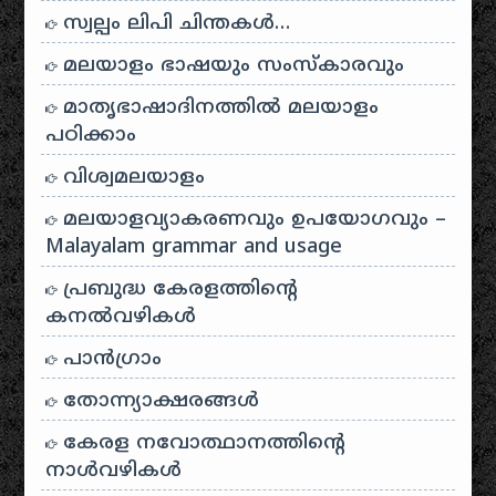
സ്വല്പം ലിപി ചിന്തകൾ…
മലയാളം ഭാഷയും സംസ്കാരവും
മാതൃഭാഷാദിനത്തിൽ മലയാളം
പഠിക്കാം
വിശ്വമലയാളം
മലയാളവ്യാകരണവും ഉപയോഗവും –
Malayalam grammar and usage
പ്രബുദ്ധ കേരളത്തിന്റെ
കനൽവഴികൾ
പാന്‍ഗ്രാം
തോന്ന്യാക്ഷരങ്ങള്‍
കേരള നവോത്ഥാനത്തിന്റെ
നാൾവഴികൾ