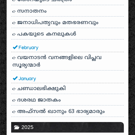
സനാതനം
ജനാധിപത്യവും മതഭരണവും
പകയുടെ കനലുകൾ
February
വയനാടൻ വനങ്ങളിലെ വിപ്ലവ
സൂര്യന്മാർ
January
ചണ്ഡാലഭിക്ഷുകി
ദശരഥ ജാതകം
അഫ്സൽ ഖാനും 63 ഭാര്യമാരും
2025