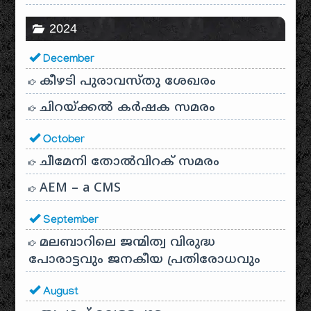
2024
December
കീഴടി പുരാവസ്തു ശേഖരം
ചിറയ്ക്കൽ കർഷക സമരം
October
ചീമേനി തോൽവിറക് സമരം
AEM – a CMS
September
മലബാറിലെ ജന്മിത്വ വിരുദ്ധ
പോരാട്ടവും ജനകീയ പ്രതിരോധവും
August