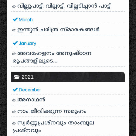
വില്ലുപാട്ട്. വില്പാട്ട്, വില്ലടിച്ചാൻ പാട്ട്
March
ഇന്ത്യൻ ചരിത്ര സ്മാരകങ്ങൾ
January
അവഹേളനം അനുഷ്ഠാന
രൂപങ്ങളിലൂടെ…
2021
December
അനാഥന്‍
നാം ജീവിക്കുന്ന സമൂഹം
സ്വര്‍ണ്ണപ്രശ്‌നവും താംബൂല
പ്രശ്‌നവും