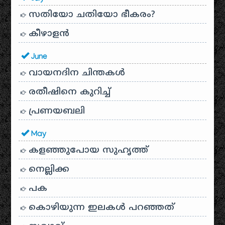
സതിയോ ചതിയോ ഭീകരം?
കീഴാളന്‍
June
വായനദിന ചിന്തകൾ
രതീഷിനെ കുറിച്ച്
പ്രണയബലി
May
കളഞ്ഞുപോയ സുഹൃത്ത്
നെല്ലിക്ക
പക
കൊഴിയുന്ന ഇലകൾ പറഞ്ഞത്