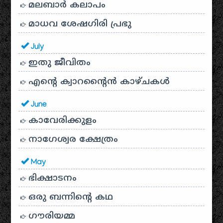
മലബാർ കലാപം
മാധവ ശേഷഗിരി പ്രഭു
July
ഇതു ജീവിതം
എന്റെ ക്വാറന്റൈൻ കാഴ്ചകൾ
June
കാവേരിക്കുളം
നാഗേശ്വര ക്ഷേത്രം
May
ഭിക്ഷാടനം
ഒരു ബന്നിന്റെ കഥ
ഗൗരിയമ്മ