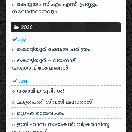
കോട്ടയം സി.എം.എസ്. പ്രസ്സും
നവോത്ഥാനവും
2026
July
കൊട്ടിയൂർ ക്ഷേത്ര ചരിത്രം
കൊട്ടിയൂർ – വയനാട്
യാത്രാവിശേഷങ്ങൾ
June
ആത്മീയ ടൂറിസം!
ഛത്രപതി ശിവജി മഹാരാജ്
മുഗൾ രാജവംശം
ഇതിഹാസ നായകൻ: വിക്രമാദിത്യ