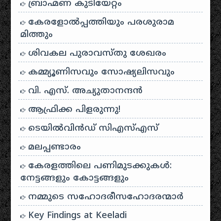
ബ്രാഹ്മണ കുടിയേറ്റം
കേരളോൽപ്പത്തിയും പരശുരാമ
മിത്തും
ശിവകല പുരാവസ്തു ശേഖരം
കമ്മ്യൂണിസവും സോഷ്യലിസവും
വി. എസ്. അച്യുതാനന്ദൻ
ആഫ്രിക്ക പിളരുന്നു!
ടെയിൽ‌വിൻഡ് സി‌എസ്‌എസ്
മലപ്പണ്ടാരം
കേരളത്തിലെ പണിമുടക്കുകൾ:
നേട്ടങ്ങളും കോട്ടങ്ങളും
നമ്മുടെ സഹോദരീസഹോദരന്മാർ
Key Findings at Keeladi