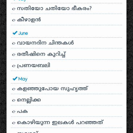
സതിയോ ചതിയോ ഭീകരം?
കീഴാളന്‍
June
വായനദിന ചിന്തകൾ
രതീഷിനെ കുറിച്ച്
പ്രണയബലി
May
കളഞ്ഞുപോയ സുഹൃത്ത്
നെല്ലിക്ക
പക
കൊഴിയുന്ന ഇലകൾ പറഞ്ഞത്