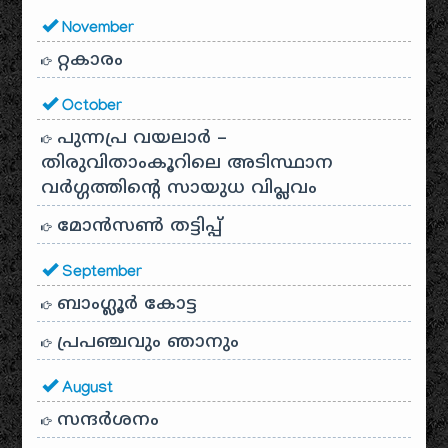
November
റ്റകാരം
October
പുന്നപ്ര വയലാർ –
തിരുവിതാംകൂറിലെ അടിസ്ഥാന
വർഗ്ഗത്തിന്റെ സായുധ വിപ്ലവം
മോൻസൺ തട്ടിപ്പ്
September
ബാംഗ്ലൂർ കോട്ട
പ്രപഞ്ചവും ഞാനും
August
സന്ദര്‍ശനം