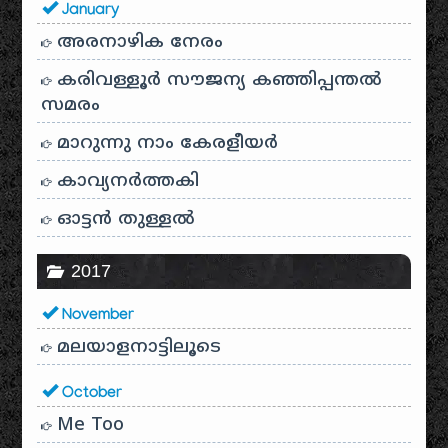
January
അരനാഴിക നേരം
കരിവള്ളൂർ സൗജന്യ കഞ്ഞിപ്പന്തൽ
സമരം
മാറുന്നു നാം കേരളീയർ
കാവ്യനര്‍ത്തകി
ഓട്ടൻ തുള്ളൽ
2017
November
മലയാളനാട്ടിലൂടെ
October
Me Too