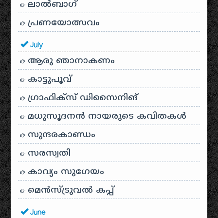
ലാൽബാഗ്
പ്രണയോത്സവം
July
ആരു ഞാനാകണം
കാട്ടുപൂവ്
ഗ്രാഫിക്സ് ഡിസൈനിങ്
മധുസൂദനൻ നായരുടെ കവിതകൾ
സുന്ദരകാണ്ഡം
സരസ്വതി
കാവ്യം സുഗേയം
മെന്‍സ്ട്രുവല്‍ കപ്പ്
June