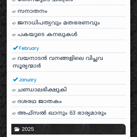
സനാതനം
ജനാധിപത്യവും മതഭരണവും
പകയുടെ കനലുകൾ
February
വയനാടൻ വനങ്ങളിലെ വിപ്ലവ
സൂര്യന്മാർ
January
ചണ്ഡാലഭിക്ഷുകി
ദശരഥ ജാതകം
അഫ്സൽ ഖാനും 63 ഭാര്യമാരും
2025