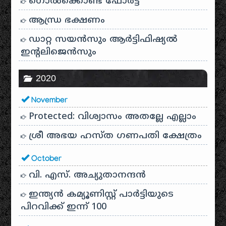
ഗൊൽക്കൊണ്ട ഫോർട്ട്
ആന്ധ്ര ഭക്ഷണം
ഡാറ്റ സയൻസും ആർട്ടിഫിഷ്യൽ
ഇൻ്റലിജെൻസും
2020
November
Protected: വിശ്വാസം അതല്ലേ എല്ലാം
ശ്രീ അഭയ ഹസ്ത ഗണപതി ക്ഷേത്രം
October
വി. എസ്. അച്യുതാനന്ദൻ
ഇന്ത്യൻ കമ്യൂണിസ്റ്റ് പാർട്ടിയുടെ
പിറവിക്ക് ഇന്ന് 100