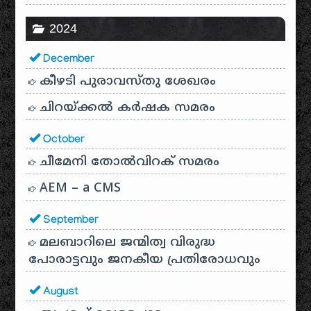
2024
December
കീഴടി പുരാവസ്തു ശേഖരം
ചിറയ്ക്കൽ കർഷക സമരം
October
ചീമേനി തോൽവിറക് സമരം
AEM – a CMS
September
മലബാറിലെ ജന്മിത്വ വിരുദ്ധ
പോരാട്ടവും ജനകീയ പ്രതിരോധവും
August