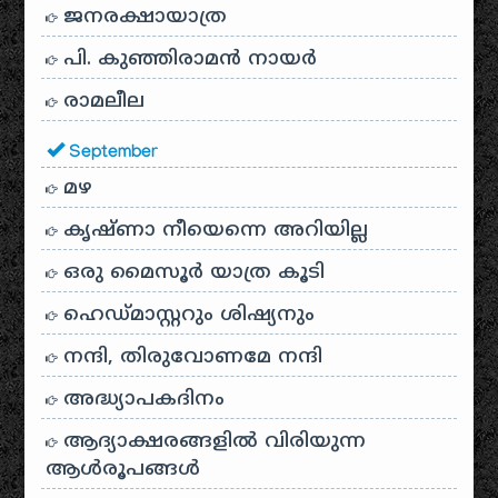
ജനരക്ഷായാത്ര
പി. കുഞ്ഞിരാമൻ നായർ
രാമലീല
September
മഴ
കൃഷ്ണാ നീയെന്നെ അറിയില്ല
ഒരു മൈസൂർ യാത്ര കൂടി
ഹെഡ്മാസ്റ്ററും ശിഷ്യനും
നന്ദി, തിരുവോണമേ നന്ദി
അദ്ധ്യാപകദിനം
ആദ്യാക്ഷരങ്ങളിൽ വിരിയുന്ന
ആൾരൂപങ്ങൾ