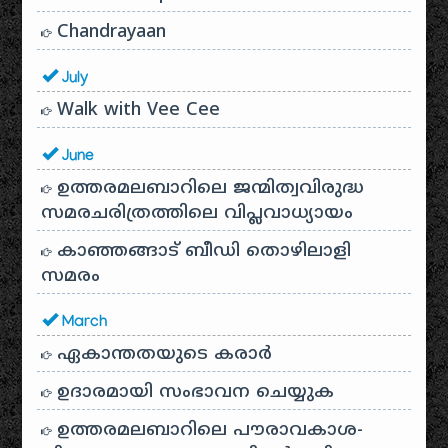
Chandrayaan
July
Walk with Vee Cee
June
ഉത്തരമലബാറിലെ ജന്മിത്വവിരുദ്ധ
സമരചരിത്രത്തിലെ വിപ്ലവാധ്യായം
കാഞ്ഞങ്ങാട് ബീഡി തൊഴിലാളി
സമരം
March
ഏകാന്തതയുടെ കരാർ
ഉദാരമായി സംഭാവന ചെയ്യുക
ഉത്തരമലബാറിലെ പൗരാവകാശ-