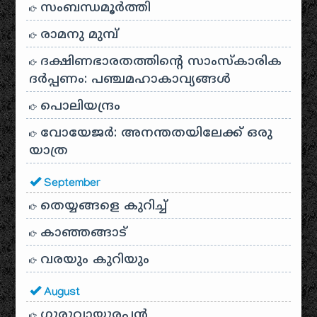
സംബന്ധമൂർത്തി
രാമനു മുമ്പ്
ദക്ഷിണഭാരതത്തിൻ്റെ സാംസ്കാരിക
ദർപ്പണം: പഞ്ചമഹാകാവ്യങ്ങൾ
പൊലിയന്ദ്രം
വോയേജർ: അനന്തതയിലേക്ക് ഒരു
യാത്ര
September
തെയ്യങ്ങളെ കുറിച്ച്
കാഞ്ഞങ്ങാട്
വരയും കുറിയും
August
ഗുരുവായൂരപ്പൻ