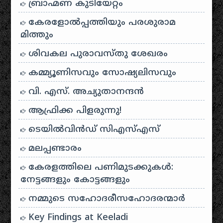
ബ്രാഹ്മണ കുടിയേറ്റം
കേരളോൽപ്പത്തിയും പരശുരാമ
മിത്തും
ശിവകല പുരാവസ്തു ശേഖരം
കമ്മ്യൂണിസവും സോഷ്യലിസവും
വി. എസ്. അച്യുതാനന്ദൻ
ആഫ്രിക്ക പിളരുന്നു!
ടെയിൽ‌വിൻഡ് സി‌എസ്‌എസ്
മലപ്പണ്ടാരം
കേരളത്തിലെ പണിമുടക്കുകൾ:
നേട്ടങ്ങളും കോട്ടങ്ങളും
നമ്മുടെ സഹോദരീസഹോദരന്മാർ
Key Findings at Keeladi