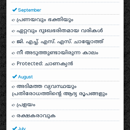
September
പ്രണയവും ഭക്തിയും
ഏറ്റവും ദുഃഖഭരിതമായ വരികൾ
ജി. എച്ച്. എസ്. എസ്. ചായ്യോത്ത്
നീ അടുത്തുണ്ടായിരുന്ന കാലം
Protected: ചാണക്യന്‍
August
അടിമത്ത വ്യവസ്ഥയും
പ്രതിരോധത്തിന്റെ ആദ്യ രൂപങ്ങളും
പ്രളയം
രക്ഷകരാവുക
July