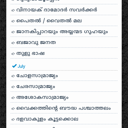
വിനായക് ദാമോദർ സവർക്കർ
പൈതൽ / വൈതൽ മല
ജാനകിപ്പാറയും അയ്യന്മട ഗുഹയും
ബജാവു ജനത
തുളു ഭാഷ
July
ചോളസാമ്രാജ്യം
ചേരസാമ്രാജ്യം
അശോകസാമ്രാജ്യം
വൈക്കത്തിന്റെ ബൗദ്ധ പശ്ചാത്തലം
ദളവാകുളം കൂട്ടക്കൊല