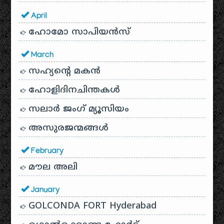
April
ഹോമോ സാപിയൻസ്
March
സഹ്യന്റെ മകൻ
ഹോളിദിനചിന്തകൾ
സലാർ ജംഗ് മ്യൂസിയം
അസുരജന്മങ്ങൾ
February
മൗല അലി
January
GOLCONDA FORT Hyderabad