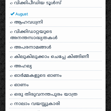
വിക്കിപീഡിയ ടൂൾസ്
August
ആഹവധ്വനി
വിക്കിഡാറ്റയുടെ
അനന്തസാദ്ധ്യതകള്‍
അപരനാമങ്ങൾ
കിലുകിലുക്കാം ചെപ്പേ കിങ്ങിണീ
അഹല്യ
ഓര്‍മ്മകളുടെ ഓണം
ഓണം
ഒരു തിരുവനന്തപുരം യാത്ര
നാലാം വയസ്സുകാരി