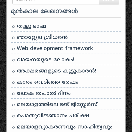
മുൻകാല ലേഖനങ്ങൾ
തുളു ഭാഷ
ഞാറ്റ്യേല ശ്രീധരൻ
Web development framework
വായനയുടെ ലോകം!
അക്ഷരങ്ങളുടെ കൂട്ടുകാരൻ!
കാരം വെടിഞ്ഞ രേഫം
ലോക തപാൽ ദിനം
മലയാളത്തിലെ ടങ് ട്വിസ്റ്റേർസ്
പൊതുവിജ്ഞാനം പരീക്ഷ
മലയാളവ്യാകരണവും സാഹിത്യവും