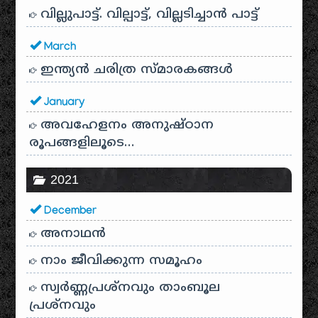
വില്ലുപാട്ട്. വില്പാട്ട്, വില്ലടിച്ചാൻ പാട്ട്
March
ഇന്ത്യൻ ചരിത്ര സ്മാരകങ്ങൾ
January
അവഹേളനം അനുഷ്ഠാന
രൂപങ്ങളിലൂടെ…
2021
December
അനാഥന്‍
നാം ജീവിക്കുന്ന സമൂഹം
സ്വര്‍ണ്ണപ്രശ്‌നവും താംബൂല
പ്രശ്‌നവും