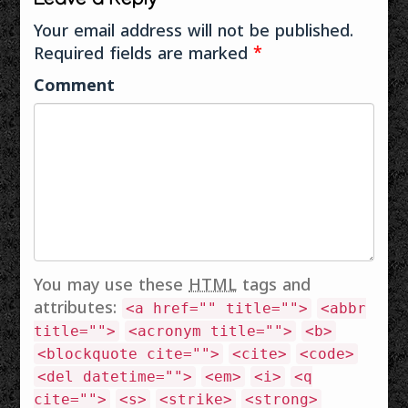
Leave a Reply
നിറവേറ്റാനുള്ള ഒരു
Your email address will not be published.
ഉപാധി (Tool)
Required fields are marked
*
മാത്രമാണ്. നമ്മൾ
അതിജീവിക്കാനും,
Comment
…
You may use these
HTML
tags and
attributes:
<a href="" title="">
<abbr
title="">
<acronym title="">
<b>
<blockquote cite="">
<cite>
<code>
<del datetime="">
<em>
<i>
<q
cite="">
<s>
<strike>
<strong>