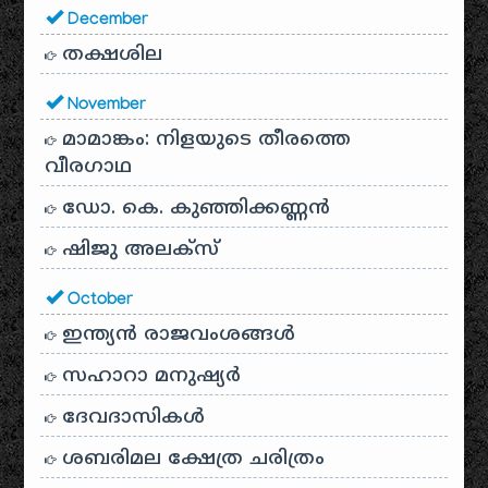
December
തക്ഷശില
November
മാമാങ്കം: നിളയുടെ തീരത്തെ
വീരഗാഥ
ഡോ. കെ. കുഞ്ഞിക്കണ്ണൻ
ഷിജു അലക്സ്
October
ഇന്ത്യൻ രാജവംശങ്ങൾ
സഹാറാ മനുഷ്യർ
ദേവദാസികൾ
ശബരിമല ക്ഷേത്ര ചരിത്രം