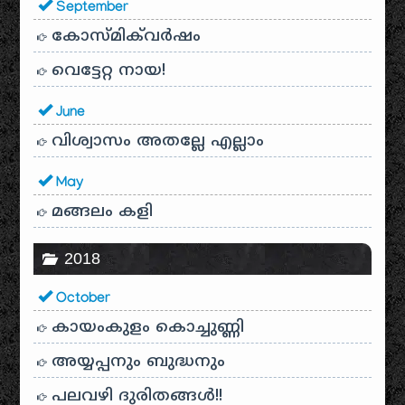
September
കോസ്മിക്‌വർഷം
വെട്ടേറ്റ നായ!
June
വിശ്വാസം അതല്ലേ എല്ലാം
May
മങ്ങലം കളി
2018
October
കായം‌കുളം കൊച്ചുണ്ണി
അയ്യപ്പനും ബുദ്ധനും
പലവഴി ദുരിതങ്ങൾ!!