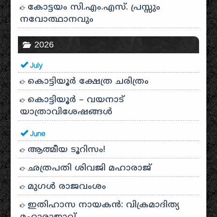
കോട്ടയം സി.എം.എസ്. പ്രസ്സും
നവോത്ഥാനവും
2026
July
കൊട്ടിയൂർ ക്ഷേത്ര ചരിത്രം
കൊട്ടിയൂർ – വയനാട്
യാത്രാവിശേഷങ്ങൾ
June
ആത്മീയ ടൂറിസം!
ഛത്രപതി ശിവജി മഹാരാജ്
മുഗൾ രാജവംശം
ഇതിഹാസ നായകൻ: വിക്രമാദിത്യ