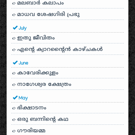
മലബാർ കലാപം
മാധവ ശേഷഗിരി പ്രഭു
July
ഇതു ജീവിതം
എന്റെ ക്വാറന്റൈൻ കാഴ്ചകൾ
June
കാവേരിക്കുളം
നാഗേശ്വര ക്ഷേത്രം
May
ഭിക്ഷാടനം
ഒരു ബന്നിന്റെ കഥ
ഗൗരിയമ്മ