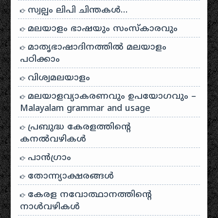
സ്വല്പം ലിപി ചിന്തകൾ…
മലയാളം ഭാഷയും സംസ്കാരവും
മാതൃഭാഷാദിനത്തിൽ മലയാളം
പഠിക്കാം
വിശ്വമലയാളം
മലയാളവ്യാകരണവും ഉപയോഗവും –
Malayalam grammar and usage
പ്രബുദ്ധ കേരളത്തിന്റെ
കനൽവഴികൾ
പാന്‍ഗ്രാം
തോന്ന്യാക്ഷരങ്ങള്‍
കേരള നവോത്ഥാനത്തിന്റെ
നാൾവഴികൾ