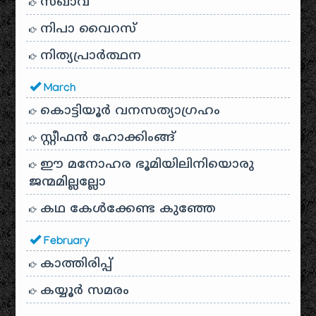
സഖാവ്
നിപാ വൈറസ്
നിത്യപ്രാർത്ഥന
March
കൊട്ടിയൂർ വനസത്യാഗ്രഹം
സ്റ്റീഫൻ ഹോക്കിംങ്ങ്
ഈ മനോഹര ഭൂമിയിലിനിയൊരു
ജന്മമില്ലല്ലോ
കഥ കേൾക്കേണ്ട കുഞ്ഞേ
February
കാത്തിരിപ്പ്
കയ്യൂർ സമരം