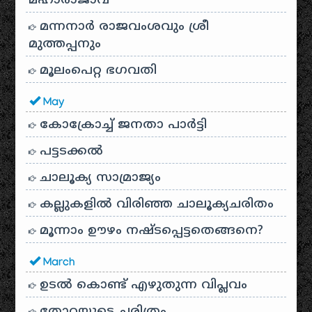
മഹാരാജാവ്
മന്നനാർ രാജവംശവും ശ്രീ
മുത്തപ്പനും
മൂലംപെറ്റ ഭഗവതി
May
കോക്രോച്ച് ജനതാ പാർട്ടി
പട്ടടക്കൽ
ചാലൂക്യ സാമ്രാജ്യം
കല്ലുകളിൽ വിരിഞ്ഞ ചാലൂക്യചരിതം
മൂന്നാം ഊഴം നഷ്ടപ്പെട്ടതെങ്ങനെ?
March
ഉടൽ കൊണ്ട് എഴുതുന്ന വിപ്ലവം
തോറയുടെ ചരിത്രം