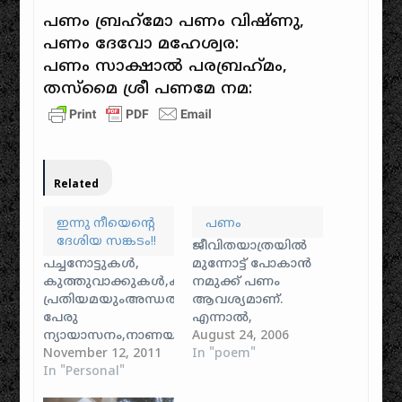
പണം‌ ബ്രഹ്‌മോ പണം‌ വിഷ്‌ണു,
പണം‌ ദേവോ മഹേശ്വര:
പണം‌ സാക്ഷാല്‍‌ പരബ്രഹ്‌മം‌,
തസ്‌മൈ ശ്രീ പണമേ നമ:
Related
ഇന്നു നീയെന്റെ
പണം
ദേശിയ സങ്കടം!!
ജീവിതയാത്രയിൽ
പച്ചനോട്ടുകൾ,
മുന്നോട്ട് പോകാൻ
കുത്തുവാക്കുകൾ,കണ്ണുകെട്ടിയ
നമുക്ക് പണം
പ്രതിയമയുംഅന്ധതയ്‌ക്കിന്നു
ആവശ്യമാണ്.
പേരു
എന്നാൽ,
ന്യായാസനം,നാണയം
പലപ്പോഴും നാം
August 24, 2006
തിന്നു ചീർത്ത
November 12, 2011
പണത്തിന്
In "poem"
കുടിലതഇന്നു
In "Personal"
നൽകുന്ന അമിത
നീയെന്റെ ദേശിയ
പ്രാധാന്യം,