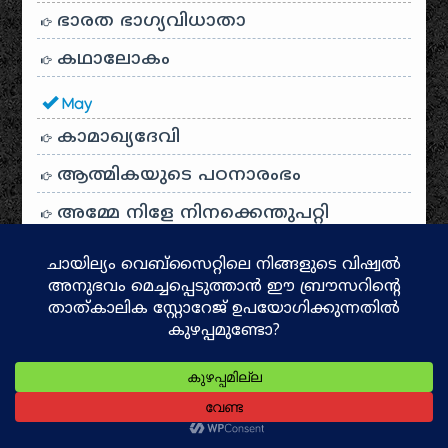
ഭാരത ഭാഗ്യവിധാതാ
കഥാലോകം
May
കാമാഖ്യദേവി
ആത്മികയുടെ പഠനാരംഭം
അമ്മേ നിളേ നിനക്കെന്തുപറ്റി
എന്റെ വിദ്യാലയം, ഒളപ്പമണ്ണ
ശുഭം അശുഭം
അമ്മ മലയാളം
കുമാരനാശാൻ
നൊമ്പരം
ഗീതാഞ്ജലി – ടാഗോർ