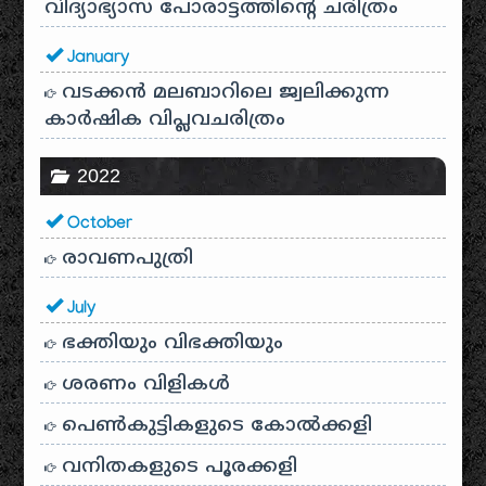
വിദ്യാഭ്യാസ പോരാട്ടത്തിന്റെ ചരിത്രം
January
വടക്കൻ മലബാറിലെ ജ്വലിക്കുന്ന
കാർഷിക വിപ്ലവചരിത്രം
2022
October
രാവണപുത്രി
July
ഭക്തിയും വിഭക്തിയും
ശരണം വിളികൾ
പെൺകുട്ടികളുടെ കോൽക്കളി
വനിതകളുടെ പൂരക്കളി