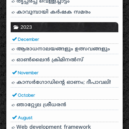
തൃപ്പരപ്പ് വെള്ളച്ചാട്ടം
കാവുമ്പായി കർഷക സമരം
2023
December
ആരാധനാലയങ്ങളും ഉത്സവങ്ങളും
ഓൺലൈൻ ക്രിമിനൽസ്
November
കാസർഗോഡിൻ്റെ ഓണം; ദീപാവലി!
October
ഞാറ്റ്യേല ശ്രീധരൻ
August
Web development framework