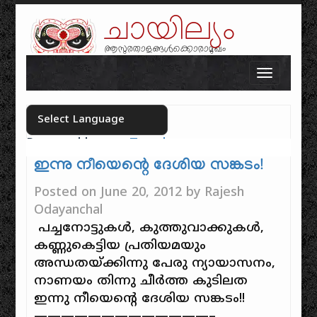
ചായില്യം
ആസുരതാളങ്ങൾക്കൊരാമുഖം
Skip to content
Toggle n
Powered by
Translate
Select your language
ഇന്നു നീയെന്റെ ദേശിയ സങ്കടം!
Posted on
June 20, 2012
by
Rajesh
Odayanchal
പച്ചനോട്ടുകൾ, കുത്തുവാക്കുകൾ,
കണ്ണുകെട്ടിയ പ്രതിയമയും
അന്ധതയ്‌ക്കിന്നു പേരു ന്യായാസനം,
നാണയം തിന്നു ചീർത്ത കുടിലത
ഇന്നു നീയെന്റെ ദേശിയ സങ്കടം!!
—————————————–