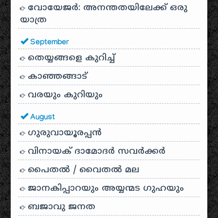
വോയേജർ: അനന്തതയിലേക്ക് ഒരു
യാത്ര
September
തെയ്യങ്ങളെ കുറിച്ച്
കാഞ്ഞങ്ങാട്
വരയും കുറിയും
August
ഗുരുവായൂരപ്പൻ
വിനായക് ദാമോദർ സവർക്കർ
പൈതൽ / വൈതൽ മല
ജാനകിപ്പാറയും അയ്യന്മട ഗുഹയും
ബജാവു ജനത