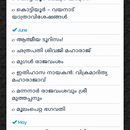
കൊട്ടിയൂർ – വയനാട്
യാത്രാവിശേഷങ്ങൾ
June
ആത്മീയ ടൂറിസം!
ഛത്രപതി ശിവജി മഹാരാജ്
മുഗൾ രാജവംശം
ഇതിഹാസ നായകൻ: വിക്രമാദിത്യ
മഹാരാജാവ്
മന്നനാർ രാജവംശവും ശ്രീ
മുത്തപ്പനും
മൂലംപെറ്റ ഭഗവതി
May