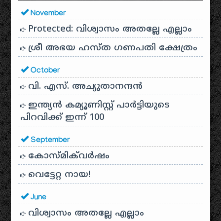
November
Protected: വിശ്വാസം അതല്ലേ എല്ലാം
ശ്രീ അഭയ ഹസ്ത ഗണപതി ക്ഷേത്രം
October
വി. എസ്. അച്യുതാനന്ദൻ
ഇന്ത്യൻ കമ്യൂണിസ്റ്റ് പാർട്ടിയുടെ
പിറവിക്ക് ഇന്ന് 100
September
കോസ്മിക്‌വർഷം
വെട്ടേറ്റ നായ!
June
വിശ്വാസം അതല്ലേ എല്ലാം