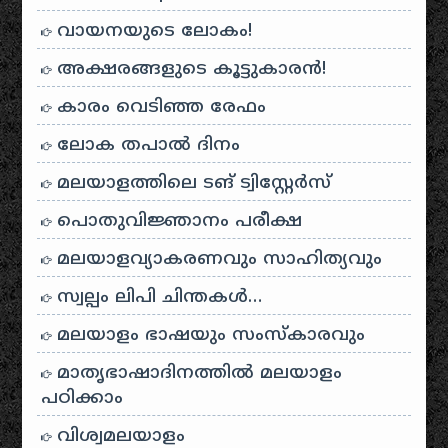
വായനയുടെ ലോകം!
അക്ഷരങ്ങളുടെ കൂട്ടുകാരൻ!
കാരം വെടിഞ്ഞ രേഫം
ലോക തപാൽ ദിനം
മലയാളത്തിലെ ടങ് ട്വിസ്റ്റേർസ്
പൊതുവിജ്ഞാനം പരീക്ഷ
മലയാളവ്യാകരണവും സാഹിത്യവും
സ്വല്പം ലിപി ചിന്തകൾ…
മലയാളം ഭാഷയും സംസ്കാരവും
മാതൃഭാഷാദിനത്തിൽ മലയാളം
പഠിക്കാം
വിശ്വമലയാളം