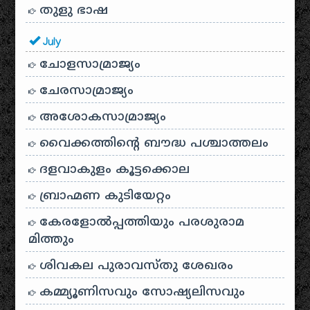
തുളു ഭാഷ
July
ചോളസാമ്രാജ്യം
ചേരസാമ്രാജ്യം
അശോകസാമ്രാജ്യം
വൈക്കത്തിന്റെ ബൗദ്ധ പശ്ചാത്തലം
ദളവാകുളം കൂട്ടക്കൊല
ബ്രാഹ്മണ കുടിയേറ്റം
കേരളോൽപ്പത്തിയും പരശുരാമ
മിത്തും
ശിവകല പുരാവസ്തു ശേഖരം
കമ്മ്യൂണിസവും സോഷ്യലിസവും