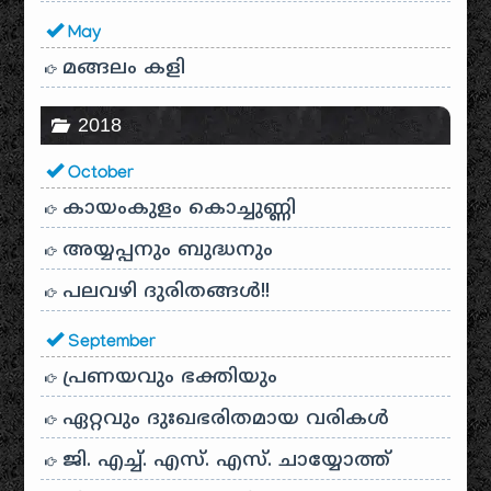
May
മങ്ങലം കളി
2018
October
കായം‌കുളം കൊച്ചുണ്ണി
അയ്യപ്പനും ബുദ്ധനും
പലവഴി ദുരിതങ്ങൾ!!
September
പ്രണയവും ഭക്തിയും
ഏറ്റവും ദുഃഖഭരിതമായ വരികൾ
ജി. എച്ച്. എസ്. എസ്. ചായ്യോത്ത്