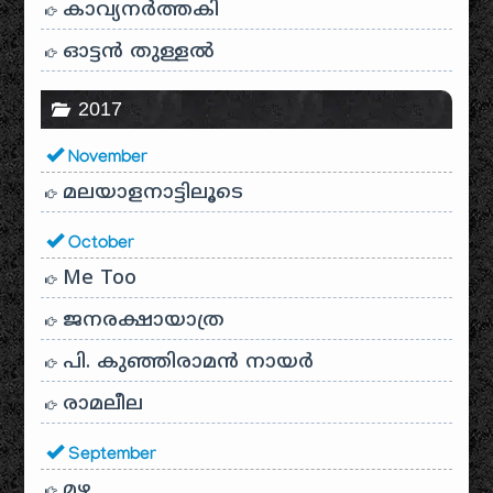
കാവ്യനര്‍ത്തകി
ഓട്ടൻ തുള്ളൽ
2017
November
മലയാളനാട്ടിലൂടെ
October
Me Too
ജനരക്ഷായാത്ര
പി. കുഞ്ഞിരാമൻ നായർ
രാമലീല
September
മഴ