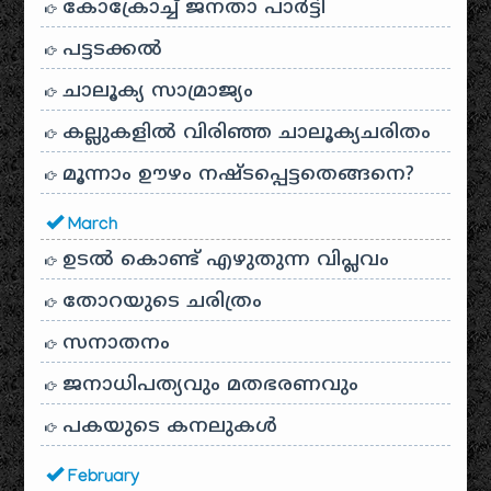
കോക്രോച്ച് ജനതാ പാർട്ടി
പട്ടടക്കൽ
ചാലൂക്യ സാമ്രാജ്യം
കല്ലുകളിൽ വിരിഞ്ഞ ചാലൂക്യചരിതം
മൂന്നാം ഊഴം നഷ്ടപ്പെട്ടതെങ്ങനെ?
March
ഉടൽ കൊണ്ട് എഴുതുന്ന വിപ്ലവം
തോറയുടെ ചരിത്രം
സനാതനം
ജനാധിപത്യവും മതഭരണവും
പകയുടെ കനലുകൾ
February