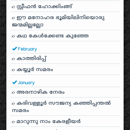
സ്റ്റീഫൻ ഹോക്കിംങ്ങ്
ഈ മനോഹര ഭൂമിയിലിനിയൊരു
ജന്മമില്ലല്ലോ
കഥ കേൾക്കേണ്ട കുഞ്ഞേ
February
കാത്തിരിപ്പ്
കയ്യൂർ സമരം
January
അരനാഴിക നേരം
കരിവള്ളൂർ സൗജന്യ കഞ്ഞിപ്പന്തൽ
സമരം
മാറുന്നു നാം കേരളീയർ