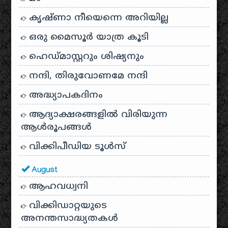
കൃഷ്ണാ നീയെന്നെ അറിയില്ല
ഒരു മൈസൂർ യാത്ര കൂടി
ഹെഡ്മാസ്റ്ററും ശിഷ്യനും
നന്ദി, തിരുവോണമേ നന്ദി
അദ്ധ്യാപകദിനം
ആദ്യാക്ഷരങ്ങളിൽ വിരിയുന്ന
ആൾരൂപങ്ങൾ
വിക്കിപീഡിയ ടൂൾസ്
August
ആഹവധ്വനി
വിക്കിഡാറ്റയുടെ
അനന്തസാദ്ധ്യതകള്‍