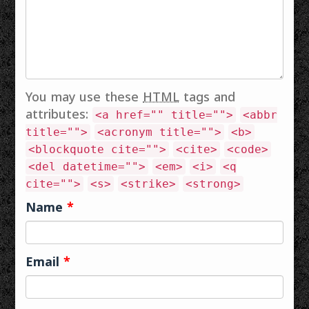
You may use these
HTML
tags and
attributes:
<a href="" title="">
<abbr
title="">
<acronym title="">
<b>
<blockquote cite="">
<cite>
<code>
<del datetime="">
<em>
<i>
<q
cite="">
<s>
<strike>
<strong>
Name
*
Email
*