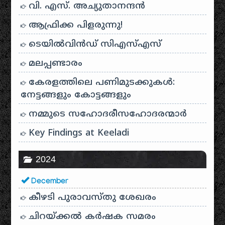
വി. എസ്. അച്യുതാനന്ദൻ
ആഫ്രിക്ക പിളരുന്നു!
ടെയിൽ‌വിൻഡ് സി‌എസ്‌എസ്
മലപ്പണ്ടാരം
കേരളത്തിലെ പണിമുടക്കുകൾ:
നേട്ടങ്ങളും കോട്ടങ്ങളും
നമ്മുടെ സഹോദരീസഹോദരന്മാർ
Key Findings at Keeladi
2024
December
കീഴടി പുരാവസ്തു ശേഖരം
ചിറയ്ക്കൽ കർഷക സമരം