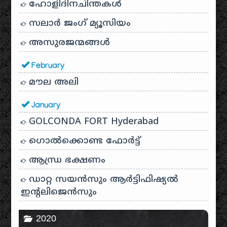
ഹോളിദിനചിന്തകൾ
സലാർ ജംഗ് മ്യൂസിയം
അസുരജന്മങ്ങൾ
February
മൗല അലി
January
GOLCONDA FORT Hyderabad
ഗൊൽക്കൊണ്ട ഫോർട്ട്
ആന്ധ്ര ഭക്ഷണം
ഡാറ്റ സയൻസും ആർട്ടിഫിഷ്യൽ
ഇൻ്റലിജെൻസും
2020