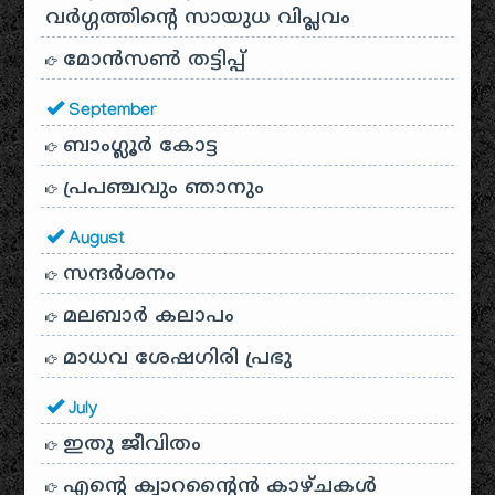
വർഗ്ഗത്തിന്റെ സായുധ വിപ്ലവം
മോൻസൺ തട്ടിപ്പ്
September
ബാംഗ്ലൂർ കോട്ട
പ്രപഞ്ചവും ഞാനും
August
സന്ദര്‍ശനം
മലബാർ കലാപം
മാധവ ശേഷഗിരി പ്രഭു
July
ഇതു ജീവിതം
എന്റെ ക്വാറന്റൈൻ കാഴ്ചകൾ