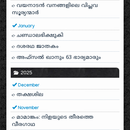
വയനാടൻ വനങ്ങളിലെ വിപ്ലവ
സൂര്യന്മാർ
January
ചണ്ഡാലഭിക്ഷുകി
ദശരഥ ജാതകം
അഫ്സൽ ഖാനും 63 ഭാര്യമാരും
2025
December
തക്ഷശില
November
മാമാങ്കം: നിളയുടെ തീരത്തെ
വീരഗാഥ