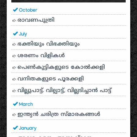
October
രാവണപുത്രി
July
ഭക്തിയും വിഭക്തിയും
ശരണം വിളികൾ
പെൺകുട്ടികളുടെ കോൽക്കളി
വനിതകളുടെ പൂരക്കളി
വില്ലുപാട്ട്. വില്പാട്ട്, വില്ലടിച്ചാൻ പാട്ട്
March
ഇന്ത്യൻ ചരിത്ര സ്മാരകങ്ങൾ
January