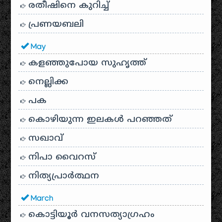
രതീഷിനെ കുറിച്ച്
പ്രണയബലി
May
കളഞ്ഞുപോയ സുഹൃത്ത്
നെല്ലിക്ക
പക
കൊഴിയുന്ന ഇലകൾ പറഞ്ഞത്
സഖാവ്
നിപാ വൈറസ്
നിത്യപ്രാർത്ഥന
March
കൊട്ടിയൂർ വനസത്യാഗ്രഹം