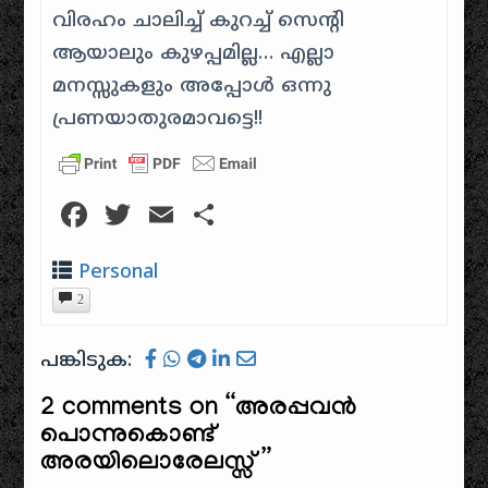
വിരഹം ചാലിച്ച് കുറച്ച് സെന്റി
ആയാലും കുഴപ്പമില്ല… എല്ലാ
മനസ്സുകളും അപ്പോൾ ഒന്നു
പ്രണയാതുരമാവട്ടെ!!
Facebook
Twitter
Email
Share
Personal
2
പങ്കിടുക:
2 comments on “
അരപ്പവന്‍
പൊന്നുകൊണ്ട്
അരയിലൊരേലസ്സ്
”