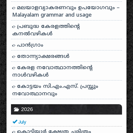
മലയാളവ്യാകരണവും ഉപയോഗവും –
Malayalam grammar and usage
പ്രബുദ്ധ കേരളത്തിന്റെ
കനൽവഴികൾ
പാന്‍ഗ്രാം
തോന്ന്യാക്ഷരങ്ങള്‍
കേരള നവോത്ഥാനത്തിന്റെ
നാൾവഴികൾ
കോട്ടയം സി.എം.എസ്. പ്രസ്സും
നവോത്ഥാനവും
2026
July
കൊട്ടിയൂർ ക്ഷേത്ര ചരിത്രം