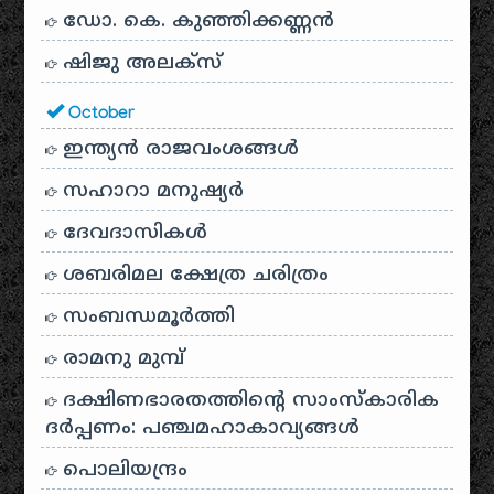
ഡോ. കെ. കുഞ്ഞിക്കണ്ണൻ
ഷിജു അലക്സ്
October
ഇന്ത്യൻ രാജവംശങ്ങൾ
സഹാറാ മനുഷ്യർ
ദേവദാസികൾ
ശബരിമല ക്ഷേത്ര ചരിത്രം
സംബന്ധമൂർത്തി
രാമനു മുമ്പ്
ദക്ഷിണഭാരതത്തിൻ്റെ സാംസ്കാരിക
ദർപ്പണം: പഞ്ചമഹാകാവ്യങ്ങൾ
പൊലിയന്ദ്രം