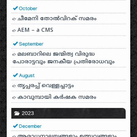
October
ചീമേനി തോൽവിറക് സമരം
AEM – a CMS
September
മലബാറിലെ ജന്മിത്വ വിരുദ്ധ
പോരാട്ടവും ജനകീയ പ്രതിരോധവും
August
തൃപ്പരപ്പ് വെള്ളച്ചാട്ടം
കാവുമ്പായി കർഷക സമരം
2023
December
ആരാധനാലയങ്ങളും ഉത്സവങ്ങളും