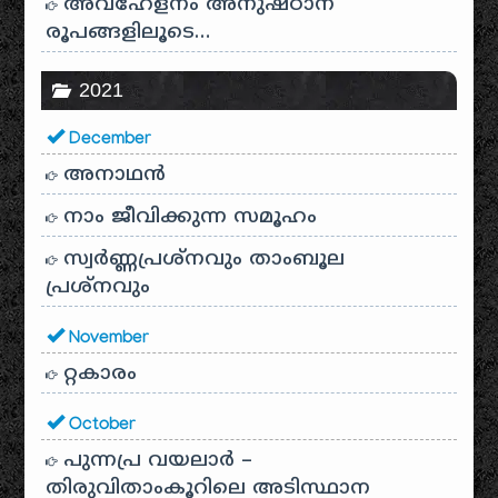
അവഹേളനം അനുഷ്ഠാന
രൂപങ്ങളിലൂടെ…
2021
December
അനാഥന്‍
നാം ജീവിക്കുന്ന സമൂഹം
സ്വര്‍ണ്ണപ്രശ്‌നവും താംബൂല
പ്രശ്‌നവും
November
റ്റകാരം
October
പുന്നപ്ര വയലാർ –
തിരുവിതാംകൂറിലെ അടിസ്ഥാന