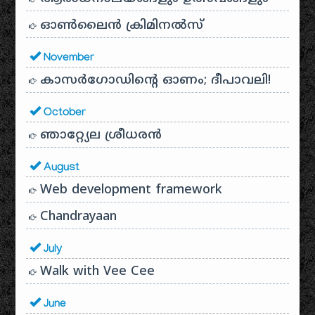
ഓൺലൈൻ ക്രിമിനൽസ്
November
കാസർഗോഡിൻ്റെ ഓണം; ദീപാവലി!
October
ഞാറ്റ്യേല ശ്രീധരൻ
August
Web development framework
Chandrayaan
July
Walk with Vee Cee
June