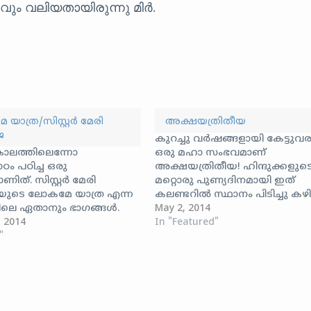
വും വലിയതായിരുന്നു മിർ.
യാത്ര/സിസ്റ്റർ മേരി
അക്ഷയത്രിതീയ
ജ
കുറച്ചു വർഷങ്ങളായി കേട്ടുവര
ാലത്തിലെന്നോ
ഒരു മഹാ സംഭവമാണ്
ം പഠിച്ച ഒരു
അക്ഷയത്രിതീയ! ഹിന്ദുക്കളുട
ത്. സിസ്റ്റർ മേരി
മറ്റൊരു പുണ്യദിനമായി ഇത്
യുടെ ലോകമേ യാത്ര എന്ന
കലണ്ടറിൽ സ്ഥാനം പിടിച്ചു കഴ
ലെ ഏതാനും ഭാഗങ്ങൾ.
ഈ വർഷത്തെ അക്ഷയത്രിതീ
May 2, 2014
ിൽ ഇടയ്ക്കൊക്കെ
, 2014
മെയ് രണ്ട്, അതായത് ഇന്നാണ്
In "Featured"
ഞു വരുന്ന അതിലെ വരികൾ
"
മേടമാസത്തിലെ കറുത്ത വാവി
കർത്തി വെയ്ക്കുന്നു:
ശേഷം വരുന്ന ദിവസത്തോടെ
o
ചാന്ദ്രരീതി പ്രകാരമുള്ള
ps://chayilyam.com/stories/poem/Lokame-
വൈശാഖമാസം ആരംഭിക്കുന്ന
p3" width="100%"
വരഷം വൈശാഖമാസം ആരംഭിച
7" css_class="codeart-
ഏപ്രിൽ 30 നായിരുന്നു.