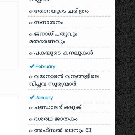
തോറയുടെ ചരിത്രം
സനാതനം
ജനാധിപത്യവും
മതഭരണവും
പകയുടെ കനലുകൾ
February
വയനാടൻ വനങ്ങളിലെ
വിപ്ലവ സൂര്യന്മാർ
January
ചണ്ഡാലഭിക്ഷുകി
ദശരഥ ജാതകം
അഫ്സൽ ഖാനും 63