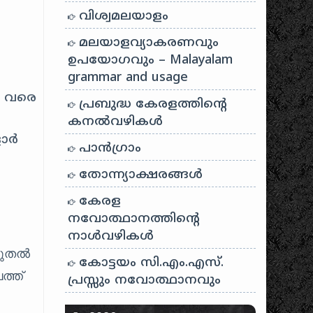
വിശ്വമലയാളം
മലയാളവ്യാകരണവും
ഉപയോഗവും – Malayalam
grammar and usage
9 വരെ
പ്രബുദ്ധ കേരളത്തിന്റെ
കനൽവഴികൾ
ളാർ
പാന്‍ഗ്രാം
തോന്ന്യാക്ഷരങ്ങള്‍
കേരള
നവോത്ഥാനത്തിന്റെ
നാൾവഴികൾ
 മുതൽ
കോട്ടയം സി.എം.എസ്.
ത്ത്
പ്രസ്സും നവോത്ഥാനവും