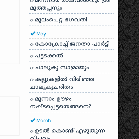
മന്നനാർ രാജവംശവും ശ്രീ
േയ്
മുത്തപ്പനും
മൂലംപെറ്റ ഭഗവതി
May
കോക്രോച്ച് ജനതാ പാർട്ടി
പട്ടടക്കൽ
ചാലൂക്യ സാമ്രാജ്യം
കല്ലുകളിൽ വിരിഞ്ഞ
ചാലൂക്യചരിതം
മൂന്നാം ഊഴം
നഷ്ടപ്പെട്ടതെങ്ങനെ?
March
ഉടൽ കൊണ്ട് എഴുതുന്ന
വിപ്ലവം