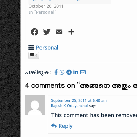
google-mp
October 20, 2011
ജനിച്ച 
In "Personal"
തുടങ്ങി
തുഷ്ടിയ
Facebook
Twitter
Email
Share
വേണ്ടത
ലോകമേ! 
പോയിടട്
ശ്ശനിക്ക
Personal
വരിക്കുവാ
4
മർത്ത്യ
ങ്ങൊരുത
പങ്കിടുക:
4 comments on “
അങ്ങനെ അതും താ
September 25, 2011 at 6:48 am
Rajesh K Odayanchal
says:
This comment has been removed
Reply