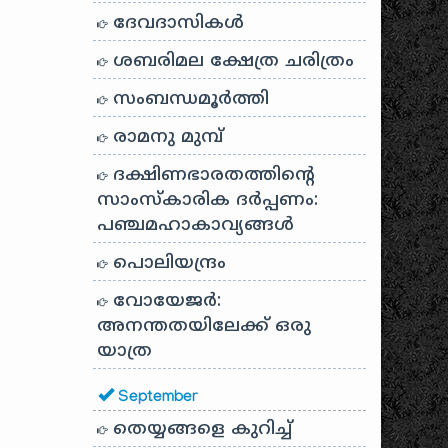
ദേവദാസികൾ
ശബരിമല ക്ഷേത്ര ചരിത്രം
സംബന്ധമൂർത്തി
രാമനു മുമ്പ്
ദക്ഷിണഭാരതത്തിൻ്റെ
സാംസ്കാരിക ദർപ്പണം:
പഞ്ചമഹാകാവ്യങ്ങൾ
പൊലിയന്ദ്രം
വോയേജർ:
അനന്തതയിലേക്ക് ഒരു
യാത്ര
September
തെയ്യങ്ങളെ കുറിച്ച്