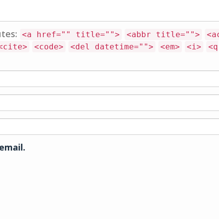
utes:
<a href="" title="">
<abbr title="">
<a
<cite>
<code>
<del datetime="">
<em>
<i>
<q
email.