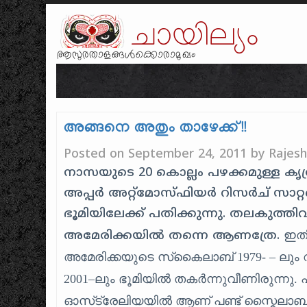
ചായില്യം
ആസുരതാളങ്ങൾക്കൊരാമുഖം
അങ്ങനെ അതും താഴേക്ക്!!
Posted on
September 24, 2011
by
Rajes
നാസയുടെ 20 കൊല്ലം പഴക്കമുള്ള ക
അപ്പര്‍ അറ്റ്‌മോസ്ഫിയര്‍ റിസര്‍ച് സാറ്
ഭൂമിയിലേക്ക് പതിക്കുന്നു. തലകുത്തിവ
അമേരിക്കയിൽ തന്നെ ആണത്രേ.
ഇതി
അമേരിക്കയുടെ സ്‌കൈലാബ് 1979- – ലും റ
2001–ലും ഭൂമിയില്‍ തകര്‍ന്നുവീണിരുന്നു. 
ഓസ്‌ട്രേലിയയിൽ ആണ് പണ്ട് സ്കൈലാബി