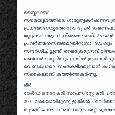
സ്കൈലാബ്
സൗരയൂഥത്തിലെ ഗുരുത്വകർഷണവ്യതിയാ
പ്രഥമോദേശ്യത്തോടെ ഭൂപരിക്രമണപഥ
സ്റ്റേഷൻ ആണ്
സ്കൈലാബ്
. 75-ടൺ
പ്രവർത്തനസജ്ജമായിരുന്നു.1973-
സന്ദർശിച്ചിട്ടുണ്ട്. മൈക്രോഗ്രാവിറ്
ഒബ്സർവേറ്ററിയും ഇതിൽ ഉണ്ടായിരുന
വേണ്ടപോലെ സംരക്ഷിക്കുവാൻ കഴിഞ്ഞില
സ്കൈലാബ് കത്തിത്തകർന്നു.
മിർ
തേർഡ് ജനറേഷൻ സ്പേസ്‌ സ്റ്റേഷൻ പരമ
2001 വരെയായിരുന്നു ഇതിന്റെ പ്രവർത്
തുടങ്ങിയ ഈ സ്പേസ് സ്റ്റേഷന്റെ ചുമതല പ