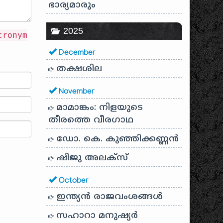
ഭാര്യമാരും
2025
cronym
December
തക്ഷശില
November
മാമാങ്കം: നിളയുടെ
തീരത്തെ വീരഗാഥ
ഡോ. കെ. കുഞ്ഞിക്കണ്ണൻ
ഷിജു അലക്സ്
October
ഇന്ത്യൻ രാജവംശങ്ങൾ
സഹാറാ മനുഷ്യർ