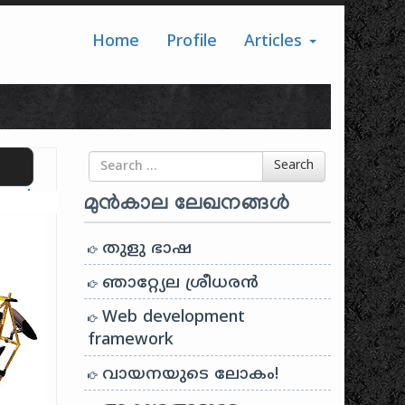
Home
Profile
Articles
Search for
Search
ranslate
മുൻകാല ലേഖനങ്ങൾ
തുളു ഭാഷ
ഞാറ്റ്യേല ശ്രീധരൻ
Web development
framework
വായനയുടെ ലോകം!