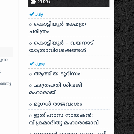
2026
July
കൊട്ടിയൂർ ക്ഷേത്ര
ചരിത്രം
കൊട്ടിയൂർ – വയനാട്
യാത്രാവിശേഷങ്ങൾ
ുന്ന
June
െ
ആത്മീയ ടൂറിസം!
ിഞ്ഞു!
ഛത്രപതി ശിവജി
യ
മഹാരാജ്
!
നു
മുഗൾ രാജവംശം
ഇതിഹാസ നായകൻ:
ു. ഈ
വിക്രമാദിത്യ മഹാരാജാവ്
്ചത്