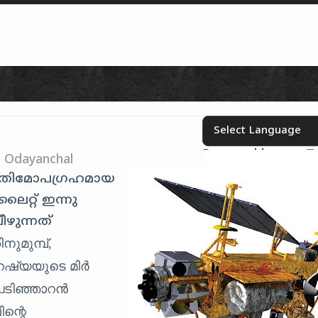
Skip to content
Powered by
T
Select your language
h Odayanchal
ൃത്രിമോപഗ്രഹമായ
റലൈറ്റ് ഇന്നു
ീഴുന്നത്
നുമുമ്പ്,
ഷ്യയുടെ മിര്‍
പടിഞ്ഞാറന്‍
ന്റെ