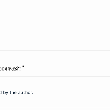
3-player" autoplay="false"]
അതുകൊണ്ട് മൂന്നാം ദിവസം മ
നാൾ
രണ്ടിനാണ് ത്രിതീയ! ഇത്തവണ
യെന്നെയോമനിച്ചു
അക്ഷയ ത്രിതീയ എത്തിയത്
ോ- ടെനിക്കു
വെള്ളിയാഴ്ച…
ൊക്കെ നൽകിയാദരിച്ച
നിനക്കു വന്ദനം; പിരിഞ്ഞു
ടെ ഞാനിനി-
ുഴപ്പമേശിടാത്ത ഭാവിയേ
ൻ. മരിച്ചിടും ജനിച്ച
രൊക്കെയും വിതർക്കമി-
്തരും…
ഴേക്ക്!!
”
 by the author.