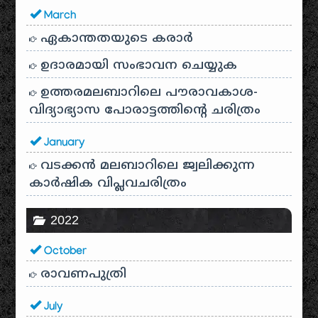
March
ഏകാന്തതയുടെ കരാർ
ഉദാരമായി സംഭാവന ചെയ്യുക
ഉത്തരമലബാറിലെ പൗരാവകാശ-
വിദ്യാഭ്യാസ പോരാട്ടത്തിന്റെ ചരിത്രം
January
വടക്കൻ മലബാറിലെ ജ്വലിക്കുന്ന
കാർഷിക വിപ്ലവചരിത്രം
2022
October
രാവണപുത്രി
July