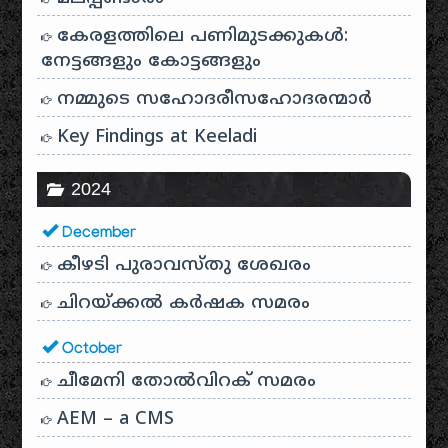
കേരളത്തിലെ പണിമുടക്കുകൾ:
നേട്ടങ്ങളും കോട്ടങ്ങളും
നമ്മുടെ സഹോദരീസഹോദരന്മാർ
Key Findings at Keeladi
2024
December
കീഴടി പുരാവസ്തു ശേഖരം
ചിറയ്ക്കൽ കർഷക സമരം
October
ചീമേനി തോൽവിറക് സമരം
AEM – a CMS