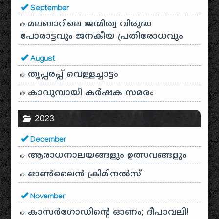
September
മലബാറിലെ ജന്മിത്വ വിരുദ്ധ
പോരാട്ടവും ജനകീയ പ്രതിരോധവും
August
തൃപ്പരപ്പ് വെള്ളച്ചാട്ടം
കാവുമ്പായി കർഷക സമരം
2023
December
ആരാധനാലയങ്ങളും ഉത്സവങ്ങളും
ഓൺലൈൻ ക്രിമിനൽസ്
November
കാസർഗോഡിൻ്റെ ഓണം; ദീപാവലി!