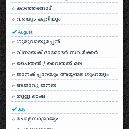
കാഞ്ഞങ്ങാട്
വരയും കുറിയും
August
ഗുരുവായൂരപ്പൻ
വിനായക് ദാമോദർ സവർക്കർ
പൈതൽ / വൈതൽ മല
ജാനകിപ്പാറയും അയ്യന്മട ഗുഹയും
ബജാവു ജനത
തുളു ഭാഷ
July
ചോളസാമ്രാജ്യം