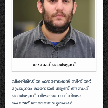
അസഫ് ബാർട്ടോവ്
വിക്കിമീഡിയ ഫൗണ്ടേഷൻ സീനിയർ
പ്രോഗ്രാം മാനേജർ ആണ് അസഫ്
ബാർട്ടോവ്. വിജ്ഞാന വിനിമയ
രംഗത്ത് അന്തസാദ്ധ്യതകൾ