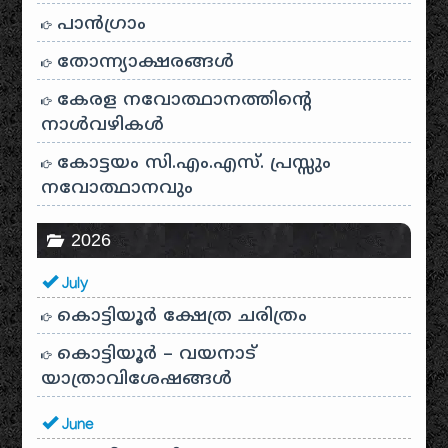
പാന്‍ഗ്രാം
തോന്ന്യാക്ഷരങ്ങള്‍
കേരള നവോത്ഥാനത്തിന്റെ
നാൾവഴികൾ
കോട്ടയം സി.എം.എസ്. പ്രസ്സും
നവോത്ഥാനവും
2026
July
കൊട്ടിയൂർ ക്ഷേത്ര ചരിത്രം
കൊട്ടിയൂർ – വയനാട്
യാത്രാവിശേഷങ്ങൾ
June