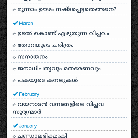
മൂന്നാം ഊഴം നഷ്ടപ്പെട്ടതെങ്ങനെ?
March
ഉടൽ കൊണ്ട് എഴുതുന്ന വിപ്ലവം
തോറയുടെ ചരിത്രം
സനാതനം
ജനാധിപത്യവും മതഭരണവും
പകയുടെ കനലുകൾ
February
വയനാടൻ വനങ്ങളിലെ വിപ്ലവ
സൂര്യന്മാർ
January
ചണ്ഡാലഭിക്ഷുകി