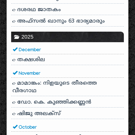
ദശരഥ ജാതകം
അഫ്സൽ ഖാനും 63 ഭാര്യമാരും
2025
December
തക്ഷശില
November
മാമാങ്കം: നിളയുടെ തീരത്തെ
വീരഗാഥ
ഡോ. കെ. കുഞ്ഞിക്കണ്ണൻ
ഷിജു അലക്സ്
October