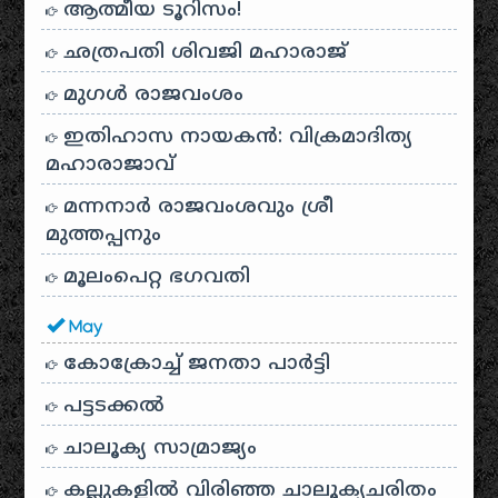
ആത്മീയ ടൂറിസം!
ഛത്രപതി ശിവജി മഹാരാജ്
മുഗൾ രാജവംശം
ഇതിഹാസ നായകൻ: വിക്രമാദിത്യ
മഹാരാജാവ്
മന്നനാർ രാജവംശവും ശ്രീ
മുത്തപ്പനും
മൂലംപെറ്റ ഭഗവതി
May
കോക്രോച്ച് ജനതാ പാർട്ടി
പട്ടടക്കൽ
ചാലൂക്യ സാമ്രാജ്യം
കല്ലുകളിൽ വിരിഞ്ഞ ചാലൂക്യചരിതം