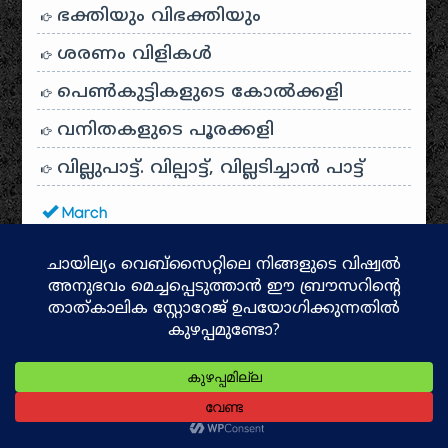
ഭക്തിയും വിഭക്തിയും
ശരണം വിളികൾ
പെൺകുട്ടികളുടെ കോൽക്കളി
വനിതകളുടെ പൂരക്കളി
വില്ലുപാട്ട്. വില്പാട്ട്, വില്ലടിച്ചാൻ പാട്ട്
March
ഇന്ത്യൻ ചരിത്ര സ്മാരകങ്ങൾ
January
അവഹേളനം അനുഷ്ഠാന
രൂപങ്ങളിലൂടെ…
2021
December