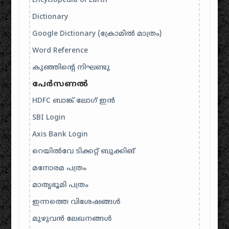
Encyclopedia of Earth
Dictionary
Google Dictionary (ക്രോമിൽ മാത്രം)
Word Reference
കുഞ്ഞിന്റെ നിഘണ്ടു
പേർസണൽ
HDFC ബാങ്ക് ലോഗ് ഇൻ
SBI Login
Axis Bank Login
റെയിൽവേ ടിക്കറ്റ് ബുക്കിങ്
മനോരമ പത്രം
മാതൃഭൂമി പത്രം
ഇന്നത്തെ വിശേഷങ്ങൾ
മുഴുവൻ ലേഖനങ്ങൾ