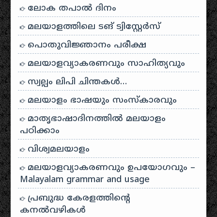
ലോക തപാൽ ദിനം
മലയാളത്തിലെ ടങ് ട്വിസ്റ്റേർസ്
പൊതുവിജ്ഞാനം പരീക്ഷ
മലയാളവ്യാകരണവും സാഹിത്യവും
സ്വല്പം ലിപി ചിന്തകൾ…
മലയാളം ഭാഷയും സംസ്കാരവും
മാതൃഭാഷാദിനത്തിൽ മലയാളം
പഠിക്കാം
വിശ്വമലയാളം
മലയാളവ്യാകരണവും ഉപയോഗവും –
Malayalam grammar and usage
പ്രബുദ്ധ കേരളത്തിന്റെ
കനൽവഴികൾ