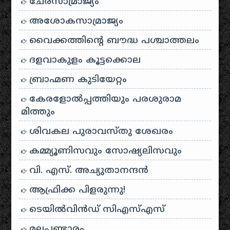
ചേരസാമ്രാജ്യം
അശോകസാമ്രാജ്യം
വൈക്കത്തിന്റെ ബൗദ്ധ പശ്ചാത്തലം
ദളവാകുളം കൂട്ടക്കൊല
ബ്രാഹ്മണ കുടിയേറ്റം
കേരളോൽപ്പത്തിയും പരശുരാമ
മിത്തും
ശിവകല പുരാവസ്തു ശേഖരം
കമ്മ്യൂണിസവും സോഷ്യലിസവും
വി. എസ്. അച്യുതാനന്ദൻ
ആഫ്രിക്ക പിളരുന്നു!
ടെയിൽ‌വിൻഡ് സി‌എസ്‌എസ്
മലപ്പണ്ടാരം