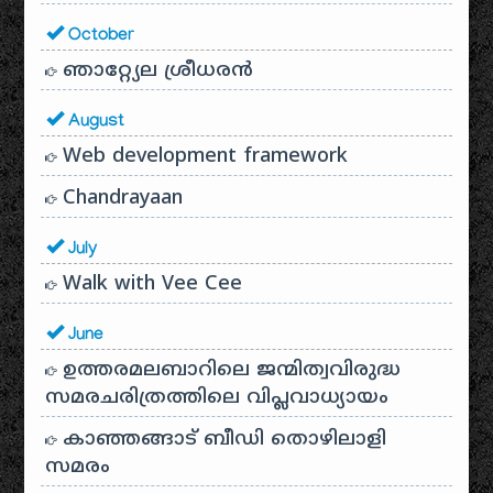
October
ഞാറ്റ്യേല ശ്രീധരൻ
August
Web development framework
Chandrayaan
July
Walk with Vee Cee
June
ഉത്തരമലബാറിലെ ജന്മിത്വവിരുദ്ധ
സമരചരിത്രത്തിലെ വിപ്ലവാധ്യായം
കാഞ്ഞങ്ങാട് ബീഡി തൊഴിലാളി
സമരം