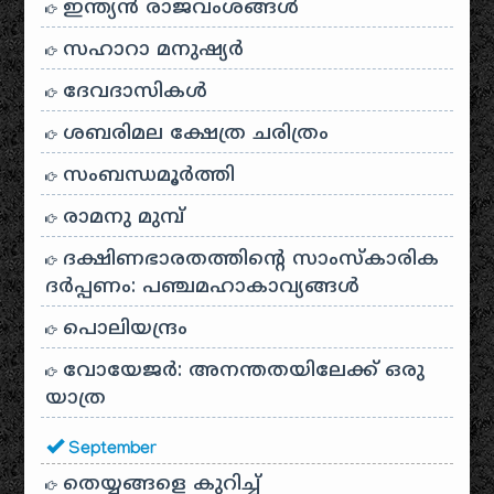
ഇന്ത്യൻ രാജവംശങ്ങൾ
സഹാറാ മനുഷ്യർ
ദേവദാസികൾ
ശബരിമല ക്ഷേത്ര ചരിത്രം
സംബന്ധമൂർത്തി
രാമനു മുമ്പ്
ദക്ഷിണഭാരതത്തിൻ്റെ സാംസ്കാരിക
ദർപ്പണം: പഞ്ചമഹാകാവ്യങ്ങൾ
പൊലിയന്ദ്രം
വോയേജർ: അനന്തതയിലേക്ക് ഒരു
യാത്ര
September
തെയ്യങ്ങളെ കുറിച്ച്