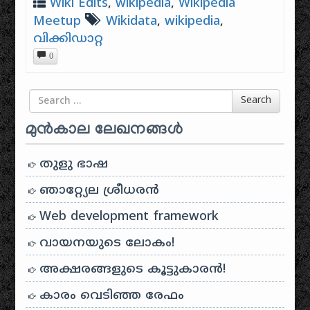
Wiki Edits
,
wikipedia
,
Wikipedia
Meetup
Wikidata
,
wikipedia
,
വിക്കിഡാറ്റ
0
Search for
Search
മുൻകാല ലേഖനങ്ങൾ
തുളു ഭാഷ
ഞാറ്റ്യേല ശ്രീധരൻ
Web development framework
വായനയുടെ ലോകം!
അക്ഷരങ്ങളുടെ കൂട്ടുകാരൻ!
കാരം വെടിഞ്ഞ രേഫം