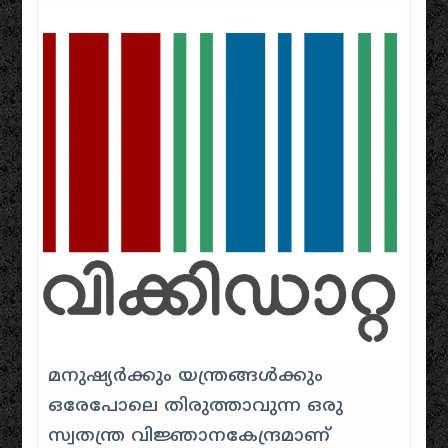
മനുഷ്യർക്കും യന്ത്രങ്ങൾക്കും
ഒരേപോലെ തിരുത്താവുന്ന‌‌ ഒരു
സ്വതന്ത്ര വിജ്ഞാനകേന്ദ്രമാണ്