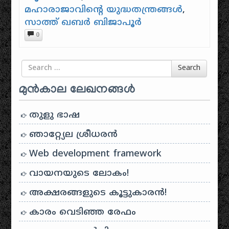
മഹാരാജാവിന്റെ യുദ്ധതന്ത്രങ്ങൾ
,
സാത്ത് ഖബർ ബിജാപൂർ
0
Search for
Search
മുൻകാല ലേഖനങ്ങൾ
തുളു ഭാഷ
ഞാറ്റ്യേല ശ്രീധരൻ
Web development framework
വായനയുടെ ലോകം!
അക്ഷരങ്ങളുടെ കൂട്ടുകാരൻ!
കാരം വെടിഞ്ഞ രേഫം