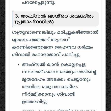
പറയപ്പെടുന്നു.
3. അഫ്സൽ ഖാൻ്റെ ശവകുടീരം
(പ്രതാപ്ഗഡിൽ)
ശത്രുവാണെങ്കിലും മരിച്ചുകഴിഞ്ഞാൽ
മൃതദേഹത്തോട് ആദരവ്
കാണിക്കണമെന്ന ഹൈന്ദവ ധർമ്മം
ശിവാജി മഹാരാജാവ് പാലിച്ചു.
അഫ്സൽ ഖാൻ കൊല്ലപ്പെട്ട
സ്ഥലത്ത് തന്നെ അദ്ദേഹത്തിന്റെ
മൃതദേഹം അടക്കം ചെയ്യാനും
അവിടെ ഒരു ശവകുടീരം
നിർമ്മിക്കാനും ശിവാജി
ഉത്തരവിട്ടു.