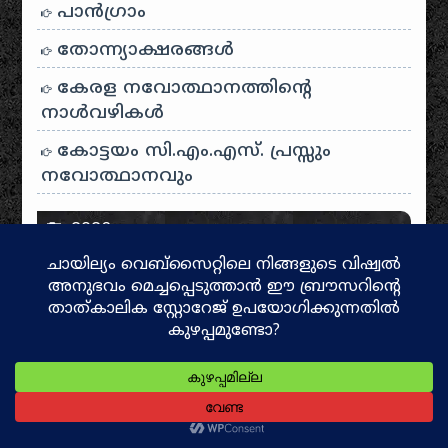
പാന്‍ഗ്രാം
തോന്ന്യാക്ഷരങ്ങള്‍
കേരള നവോത്ഥാനത്തിന്റെ
നാൾവഴികൾ
കോട്ടയം സി.എം.എസ്. പ്രസ്സും
നവോത്ഥാനവും
2026
July
കൊട്ടിയൂർ ക്ഷേത്ര ചരിത്രം
കൊട്ടിയൂർ – വയനാട്
യാത്രാവിശേഷങ്ങൾ
June
ആത്മീയ ടൂറിസം!