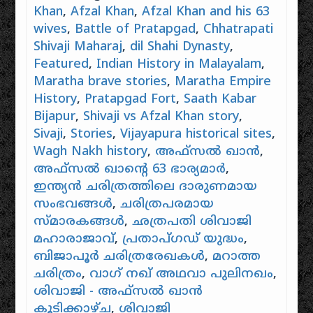
Khan
,
Afzal Khan
,
Afzal Khan and his 63
wives
,
Battle of Pratapgad
,
Chhatrapati
Shivaji Maharaj
,
dil Shahi Dynasty
,
Featured
,
Indian History in Malayalam
,
Maratha brave stories
,
Maratha Empire
History
,
Pratapgad Fort
,
Saath Kabar
Bijapur
,
Shivaji vs Afzal Khan story
,
Sivaji
,
Stories
,
Vijayapura historical sites
,
Wagh Nakh history
,
അഫ്സൽ ഖാൻ
,
അഫ്സൽ ഖാൻ്റെ 63 ഭാര്യമാർ
,
ഇന്ത്യൻ ചരിത്രത്തിലെ ദാരുണമായ
സംഭവങ്ങൾ
,
ചരിത്രപരമായ
സ്മാരകങ്ങൾ
,
ഛത്രപതി ശിവാജി
മഹാരാജാവ്
,
പ്രതാപ്ഗഡ് യുദ്ധം
,
ബിജാപൂർ ചരിത്രരേഖകൾ
,
മറാത്ത
ചരിത്രം
,
വാഗ് നഖ് അഥവാ പുലിനഖം
,
ശിവാജി - അഫ്സൽ ഖാൻ
കൂടിക്കാഴ്ച
,
ശിവാജി