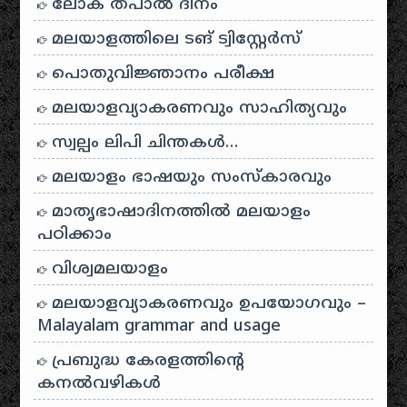
ലോക തപാൽ ദിനം
മലയാളത്തിലെ ടങ് ട്വിസ്റ്റേർസ്
പൊതുവിജ്ഞാനം പരീക്ഷ
മലയാളവ്യാകരണവും സാഹിത്യവും
സ്വല്പം ലിപി ചിന്തകൾ…
മലയാളം ഭാഷയും സംസ്കാരവും
മാതൃഭാഷാദിനത്തിൽ മലയാളം
പഠിക്കാം
വിശ്വമലയാളം
മലയാളവ്യാകരണവും ഉപയോഗവും –
Malayalam grammar and usage
പ്രബുദ്ധ കേരളത്തിന്റെ
കനൽവഴികൾ