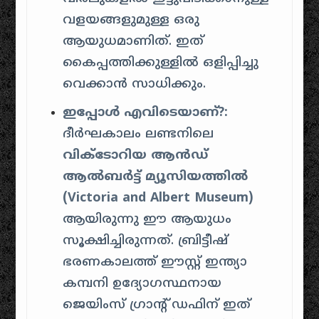
വളയങ്ങളുമുള്ള ഒരു
ആയുധമാണിത്. ഇത്
കൈപ്പത്തിക്കുള്ളിൽ ഒളിപ്പിച്ചു
വെക്കാൻ സാധിക്കും.
ഇപ്പോൾ എവിടെയാണ്?:
ദീർഘകാലം ലണ്ടനിലെ
വിക്ടോറിയ ആൻഡ്
ആൽബർട്ട് മ്യൂസിയത്തിൽ
(Victoria and Albert Museum)
ആയിരുന്നു ഈ ആയുധം
സൂക്ഷിച്ചിരുന്നത്. ബ്രിട്ടീഷ്
ഭരണകാലത്ത് ഈസ്റ്റ് ഇന്ത്യാ
കമ്പനി ഉദ്യോഗസ്ഥനായ
ജെയിംസ് ഗ്രാന്റ് ഡഫിന് ഇത്