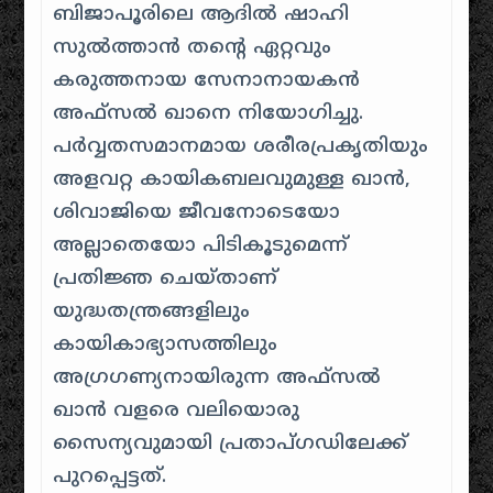
ബിജാപൂരിലെ ആദിൽ ഷാഹി
സുൽത്താൻ തന്റെ ഏറ്റവും
കരുത്തനായ സേനാനായകൻ
അഫ്സൽ ഖാനെ നിയോഗിച്ചു.
പർവ്വതസമാനമായ ശരീരപ്രകൃതിയും
അളവറ്റ കായികബലവുമുള്ള ഖാൻ,
ശിവാജിയെ ജീവനോടെയോ
അല്ലാതെയോ പിടികൂടുമെന്ന്
പ്രതിജ്ഞ ചെയ്താണ്
യുദ്ധതന്ത്രങ്ങളിലും
കായികാഭ്യാസത്തിലും
അഗ്രഗണ്യനായിരുന്ന അഫ്സൽ
ഖാൻ വളരെ വലിയൊരു
സൈന്യവുമായി പ്രതാപ്ഗഡിലേക്ക്
പുറപ്പെട്ടത്.