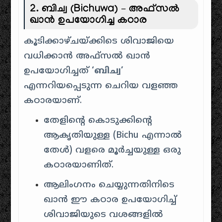
2. ബിച്വ (Bichuwa) – അഫ്സൽ
ഖാൻ ഉപയോഗിച്ച കഠാര
കൂടിക്കാഴ്ചയ്ക്കിടെ ശിവാജിയെ
വധിക്കാൻ അഫ്സൽ ഖാൻ
ഉപയോഗിച്ചത്
‘ബിച്വ’
എന്നറിയപ്പെടുന്ന ചെറിയ വളഞ്ഞ
കഠാരയാണ്.
തേളിന്റെ കൊടുക്കിന്റെ
ആകൃതിയുള്ള (Bichu എന്നാൽ
തേൾ) വളരെ മൂർച്ചയുള്ള ഒരു
കഠാരയാണിത്.
ആലിംഗനം ചെയ്യുന്നതിനിടെ
ഖാൻ ഈ കഠാര ഉപയോഗിച്ച്
ശിവാജിയുടെ വശങ്ങളിൽ