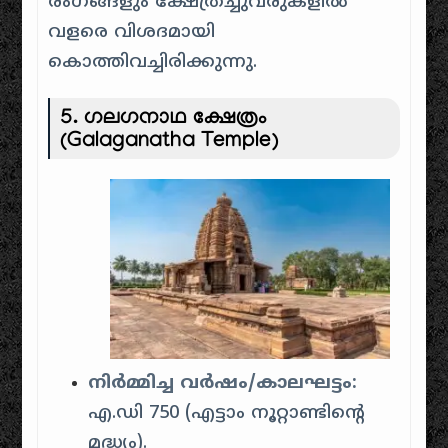
രംഗങ്ങളും ക്ഷേത്രച്ചുവരുകളിൽ
വളരെ വിശദമായി
കൊത്തിവച്ചിരിക്കുന്നു.
5.
ഗലഗനാഥ ക്ഷേത്രം
(Galaganatha Temple)
നിർമ്മിച്ച വർഷം/കാലഘട്ടം:
എ.ഡി 750 (എട്ടാം നൂറ്റാണ്ടിന്റെ
മദ്ധ്യം).