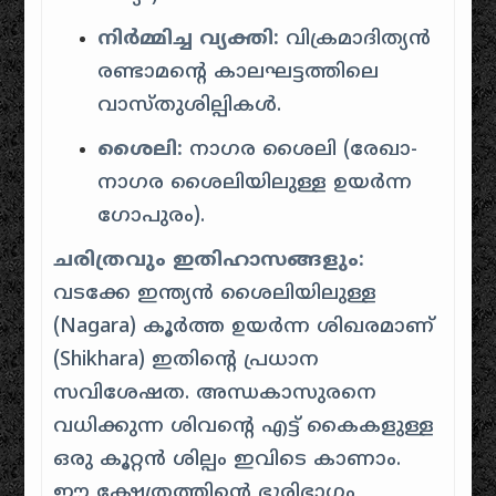
നിർമ്മിച്ച വ്യക്തി:
വിക്രമാദിത്യൻ
രണ്ടാമന്റെ കാലഘട്ടത്തിലെ
വാസ്തുശില്പികൾ.
ശൈലി:
നാഗര ശൈലി (രേഖാ-
നാഗര ശൈലിയിലുള്ള ഉയർന്ന
ഗോപുരം).
ചരിത്രവും ഇതിഹാസങ്ങളും:
വടക്കേ ഇന്ത്യൻ ശൈലിയിലുള്ള
(Nagara) കൂർത്ത ഉയർന്ന ശിഖരമാണ്
(Shikhara) ഇതിന്റെ പ്രധാന
സവിശേഷത.
അന്ധകാസുരനെ
വധിക്കുന്ന ശിവന്റെ എട്ട് കൈകളുള്ള
ഒരു കൂറ്റൻ ശില്പം ഇവിടെ കാണാം.
ഈ ക്ഷേത്രത്തിന്റെ ഭൂരിഭാഗം