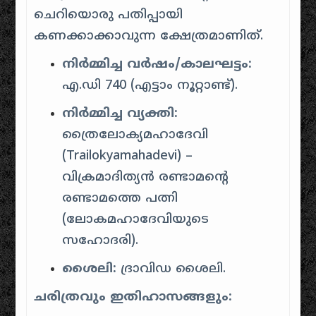
ചെറിയൊരു പതിപ്പായി
കണക്കാക്കാവുന്ന ക്ഷേത്രമാണിത്.
നിർമ്മിച്ച വർഷം/കാലഘട്ടം:
എ.ഡി 740 (എട്ടാം നൂറ്റാണ്ട്).
നിർമ്മിച്ച വ്യക്തി:
ത്രൈലോക്യമഹാദേവി
(Trailokyamahadevi) –
വിക്രമാദിത്യൻ രണ്ടാമന്റെ
രണ്ടാമത്തെ പത്നി
(ലോകമഹാദേവിയുടെ
സഹോദരി).
ശൈലി:
ദ്രാവിഡ ശൈലി.
ചരിത്രവും ഇതിഹാസങ്ങളും: