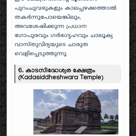
പുറംചുവരുകളും കാലപ്പഴക്കത്താൽ
തകർന്നുപോയെങ്കിലും,
അവശേഷിക്കുന്ന പ്രധാന
ഗോപുരവും ഗർഭഗൃഹവും ചാലൂക്യ
വാസ്തുവിദ്യയുടെ ചാരുത
വെളിപ്പെടുത്തുന്നു.
6. കാടസിദ്ധേശ്വര ക്ഷേത്രം
(Kadasiddheshwara Temple)