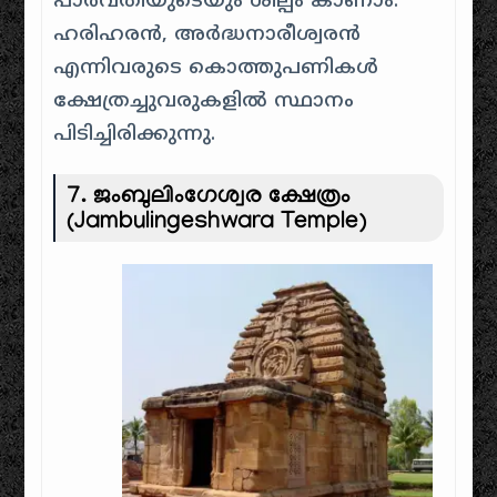
പാർവതിയുടെയും ശില്പം കാണാം.
ഹരിഹരൻ, അർദ്ധനാരീശ്വരൻ
എന്നിവരുടെ കൊത്തുപണികൾ
ക്ഷേത്രച്ചുവരുകളിൽ സ്ഥാനം
പിടിച്ചിരിക്കുന്നു.
7. ജംബുലിംഗേശ്വര ക്ഷേത്രം
(Jambulingeshwara Temple)