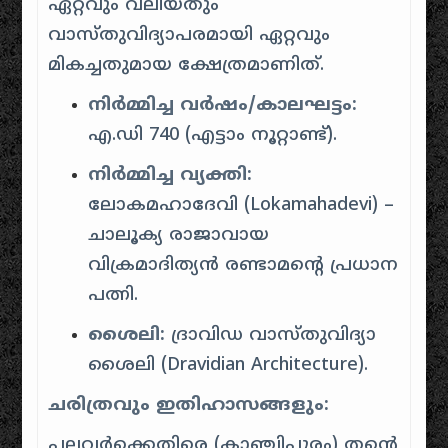
ഏറ്റവും വലിയതും
വാസ്തുവിദ്യാപരമായി ഏറ്റവും
മികച്ചതുമായ ക്ഷേത്രമാണിത്.
നിർമ്മിച്ച വർഷം/കാലഘട്ടം:
എ.ഡി 740 (എട്ടാം നൂറ്റാണ്ട്).
നിർമ്മിച്ച വ്യക്തി:
ലോകമഹാദേവി (Lokamahadevi) –
ചാലൂക്യ രാജാവായ
വിക്രമാദിത്യൻ രണ്ടാമന്റെ പ്രധാന
പത്നി.
ശൈലി:
ദ്രാവിഡ വാസ്തുവിദ്യാ
ശൈലി (Dravidian Architecture).
ചരിത്രവും ഇതിഹാസങ്ങളും:
പല്ലവർക്കെതിരെ (കാഞ്ചിപുരം) തന്റെ