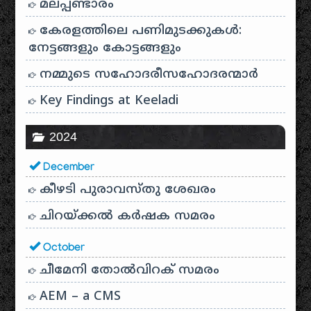
മലപ്പണ്ടാരം
കേരളത്തിലെ പണിമുടക്കുകൾ:
നേട്ടങ്ങളും കോട്ടങ്ങളും
നമ്മുടെ സഹോദരീസഹോദരന്മാർ
Key Findings at Keeladi
2024
December
കീഴടി പുരാവസ്തു ശേഖരം
ചിറയ്ക്കൽ കർഷക സമരം
October
ചീമേനി തോൽവിറക് സമരം
AEM – a CMS