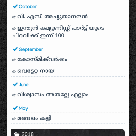
October
വി. എസ്. അച്യുതാനന്ദൻ
ഇന്ത്യൻ കമ്യൂണിസ്റ്റ് പാർട്ടിയുടെ
പിറവിക്ക് ഇന്ന് 100
September
കോസ്മിക്‌വർഷം
വെട്ടേറ്റ നായ!
June
വിശ്വാസം അതല്ലേ എല്ലാം
May
മങ്ങലം കളി
2018