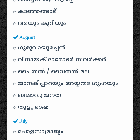
കാഞ്ഞങ്ങാട്
വരയും കുറിയും
August
ഗുരുവായൂരപ്പൻ
വിനായക് ദാമോദർ സവർക്കർ
പൈതൽ / വൈതൽ മല
ജാനകിപ്പാറയും അയ്യന്മട ഗുഹയും
ബജാവു ജനത
തുളു ഭാഷ
July
ചോളസാമ്രാജ്യം