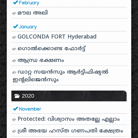
February
മൗല അലി
January
GOLCONDA FORT Hyderabad
ഗൊൽക്കൊണ്ട ഫോർട്ട്
ആന്ധ്ര ഭക്ഷണം
ഡാറ്റ സയൻസും ആർട്ടിഫിഷ്യൽ
ഇൻ്റലിജെൻസും
2020
November
Protected: വിശ്വാസം അതല്ലേ എല്ലാം
ശ്രീ അഭയ ഹസ്ത ഗണപതി ക്ഷേത്രം