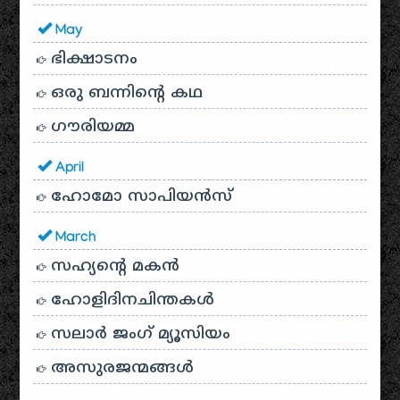
May
ഭിക്ഷാടനം
ഒരു ബന്നിന്റെ കഥ
ഗൗരിയമ്മ
April
ഹോമോ സാപിയൻസ്
March
സഹ്യന്റെ മകൻ
ഹോളിദിനചിന്തകൾ
സലാർ ജംഗ് മ്യൂസിയം
അസുരജന്മങ്ങൾ