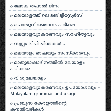
ലോക തപാൽ ദിനം
മലയാളത്തിലെ ടങ് ട്വിസ്റ്റേർസ്
പൊതുവിജ്ഞാനം പരീക്ഷ
മലയാളവ്യാകരണവും സാഹിത്യവും
സ്വല്പം ലിപി ചിന്തകൾ…
മലയാളം ഭാഷയും സംസ്കാരവും
മാതൃഭാഷാദിനത്തിൽ മലയാളം
പഠിക്കാം
വിശ്വമലയാളം
മലയാളവ്യാകരണവും ഉപയോഗവും –
Malayalam grammar and usage
പ്രബുദ്ധ കേരളത്തിന്റെ
കനൽവഴികൾ