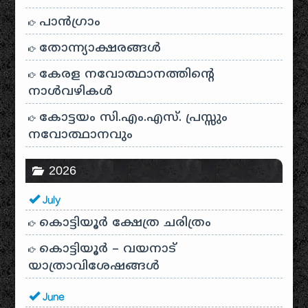
പാന്‍ഗ്രാം
തോന്ന്യാക്ഷരങ്ങള്‍
കേരള നവോത്ഥാനത്തിന്റെ
നാൾവഴികൾ
കോട്ടയം സി.എം.എസ്. പ്രസ്സും
നവോത്ഥാനവും
2026
July
കൊട്ടിയൂർ ക്ഷേത്ര ചരിത്രം
കൊട്ടിയൂർ – വയനാട്
യാത്രാവിശേഷങ്ങൾ
June