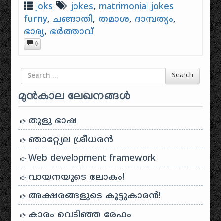
joks
jokes
,
matrimonial jokes
funny
,
ചങ്ങാതി
,
തമാശ
,
ദാമ്പത്യം
,
ഭാര്യ
,
ഭർത്താവ്
0
Search for
Search
മുൻകാല ലേഖനങ്ങൾ
തുളു ഭാഷ
ഞാറ്റ്യേല ശ്രീധരൻ
Web development framework
വായനയുടെ ലോകം!
അക്ഷരങ്ങളുടെ കൂട്ടുകാരൻ!
കാരം വെടിഞ്ഞ രേഫം