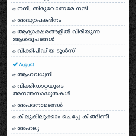
നന്ദി, തിരുവോണമേ നന്ദി
അദ്ധ്യാപകദിനം
ആദ്യാക്ഷരങ്ങളിൽ വിരിയുന്ന
ആൾരൂപങ്ങൾ
വിക്കിപീഡിയ ടൂൾസ്
August
ആഹവധ്വനി
വിക്കിഡാറ്റയുടെ
അനന്തസാദ്ധ്യതകള്‍
അപരനാമങ്ങൾ
കിലുകിലുക്കാം ചെപ്പേ കിങ്ങിണീ
അഹല്യ