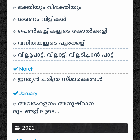
ഭക്തിയും വിഭക്തിയും
ശരണം വിളികൾ
പെൺകുട്ടികളുടെ കോൽക്കളി
വനിതകളുടെ പൂരക്കളി
വില്ലുപാട്ട്. വില്പാട്ട്, വില്ലടിച്ചാൻ പാട്ട്
March
ഇന്ത്യൻ ചരിത്ര സ്മാരകങ്ങൾ
January
അവഹേളനം അനുഷ്ഠാന
രൂപങ്ങളിലൂടെ…
2021