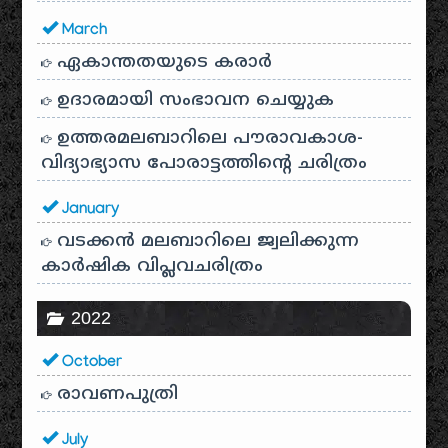
March
ഏകാന്തതയുടെ കരാർ
ഉദാരമായി സംഭാവന ചെയ്യുക
ഉത്തരമലബാറിലെ പൗരാവകാശ-
വിദ്യാഭ്യാസ പോരാട്ടത്തിന്റെ ചരിത്രം
January
വടക്കൻ മലബാറിലെ ജ്വലിക്കുന്ന
കാർഷിക വിപ്ലവചരിത്രം
2022
October
രാവണപുത്രി
July