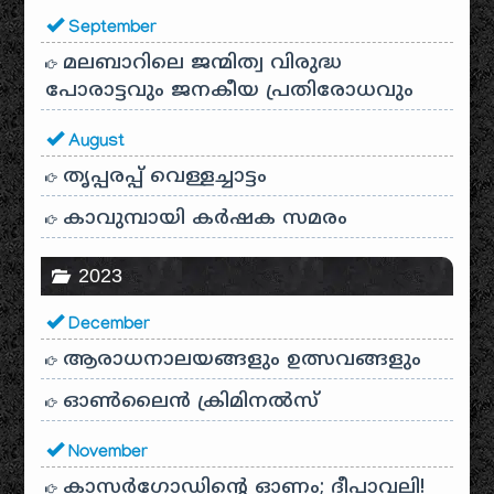
September
മലബാറിലെ ജന്മിത്വ വിരുദ്ധ
പോരാട്ടവും ജനകീയ പ്രതിരോധവും
August
തൃപ്പരപ്പ് വെള്ളച്ചാട്ടം
കാവുമ്പായി കർഷക സമരം
2023
December
ആരാധനാലയങ്ങളും ഉത്സവങ്ങളും
ഓൺലൈൻ ക്രിമിനൽസ്
November
കാസർഗോഡിൻ്റെ ഓണം; ദീപാവലി!