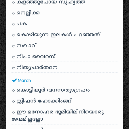
കളഞ്ഞുപോയ സുഹൃത്ത്
നെല്ലിക്ക
പക
കൊഴിയുന്ന ഇലകൾ പറഞ്ഞത്
സഖാവ്
നിപാ വൈറസ്
നിത്യപ്രാർത്ഥന
March
കൊട്ടിയൂർ വനസത്യാഗ്രഹം
സ്റ്റീഫൻ ഹോക്കിംങ്ങ്
ഈ മനോഹര ഭൂമിയിലിനിയൊരു
ജന്മമില്ലല്ലോ