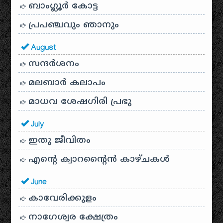
ബാംഗ്ലൂർ കോട്ട
പ്രപഞ്ചവും ഞാനും
August
സന്ദര്‍ശനം
മലബാർ കലാപം
മാധവ ശേഷഗിരി പ്രഭു
July
ഇതു ജീവിതം
എന്റെ ക്വാറന്റൈൻ കാഴ്ചകൾ
June
കാവേരിക്കുളം
നാഗേശ്വര ക്ഷേത്രം