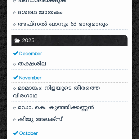
ചണ്ഡാലഭിക്ഷുകി
ദശരഥ ജാതകം
അഫ്സൽ ഖാനും 63 ഭാര്യമാരും
2025
December
തക്ഷശില
November
മാമാങ്കം: നിളയുടെ തീരത്തെ
വീരഗാഥ
ഡോ. കെ. കുഞ്ഞിക്കണ്ണൻ
ഷിജു അലക്സ്
October