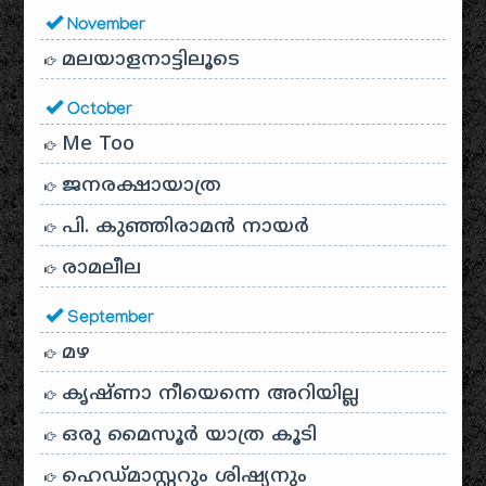
November
മലയാളനാട്ടിലൂടെ
October
Me Too
ജനരക്ഷായാത്ര
പി. കുഞ്ഞിരാമൻ നായർ
രാമലീല
September
മഴ
കൃഷ്ണാ നീയെന്നെ അറിയില്ല
ഒരു മൈസൂർ യാത്ര കൂടി
ഹെഡ്മാസ്റ്ററും ശിഷ്യനും