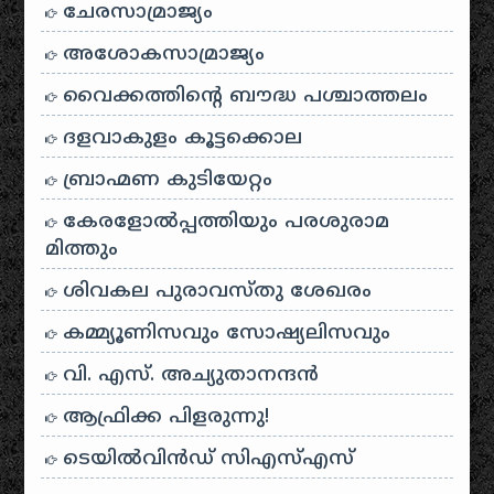
ചേരസാമ്രാജ്യം
അശോകസാമ്രാജ്യം
വൈക്കത്തിന്റെ ബൗദ്ധ പശ്ചാത്തലം
ദളവാകുളം കൂട്ടക്കൊല
ബ്രാഹ്മണ കുടിയേറ്റം
കേരളോൽപ്പത്തിയും പരശുരാമ
മിത്തും
ശിവകല പുരാവസ്തു ശേഖരം
കമ്മ്യൂണിസവും സോഷ്യലിസവും
വി. എസ്. അച്യുതാനന്ദൻ
ആഫ്രിക്ക പിളരുന്നു!
ടെയിൽ‌വിൻഡ് സി‌എസ്‌എസ്