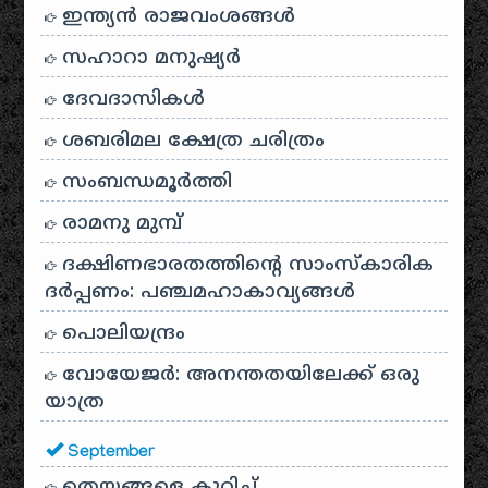
ഇന്ത്യൻ രാജവംശങ്ങൾ
സഹാറാ മനുഷ്യർ
ദേവദാസികൾ
ശബരിമല ക്ഷേത്ര ചരിത്രം
സംബന്ധമൂർത്തി
രാമനു മുമ്പ്
ദക്ഷിണഭാരതത്തിൻ്റെ സാംസ്കാരിക
ദർപ്പണം: പഞ്ചമഹാകാവ്യങ്ങൾ
പൊലിയന്ദ്രം
വോയേജർ: അനന്തതയിലേക്ക് ഒരു
യാത്ര
September
തെയ്യങ്ങളെ കുറിച്ച്