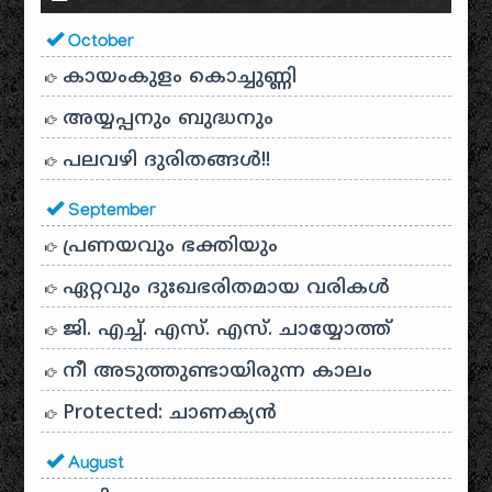
October
കായം‌കുളം കൊച്ചുണ്ണി
അയ്യപ്പനും ബുദ്ധനും
പലവഴി ദുരിതങ്ങൾ!!
September
പ്രണയവും ഭക്തിയും
ഏറ്റവും ദുഃഖഭരിതമായ വരികൾ
ജി. എച്ച്. എസ്. എസ്. ചായ്യോത്ത്
നീ അടുത്തുണ്ടായിരുന്ന കാലം
Protected: ചാണക്യന്‍
August