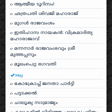
ആത്മീയ ടൂറിസം!
ഛത്രപതി ശിവജി മഹാരാജ്
മുഗൾ രാജവംശം
ഇതിഹാസ നായകൻ: വിക്രമാദിത്യ
മഹാരാജാവ്
മന്നനാർ രാജവംശവും ശ്രീ
മുത്തപ്പനും
മൂലംപെറ്റ ഭഗവതി
May
കോക്രോച്ച് ജനതാ പാർട്ടി
പട്ടടക്കൽ
ചാലൂക്യ സാമ്രാജ്യം