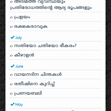
അടിമത്ത വ്യവസ്ഥയും
പ്രതിരോധത്തിന്റെ ആദ്യ രൂപങ്ങളും
പ്രളയം
രക്ഷകരാവുക
July
സതിയോ ചതിയോ ഭീകരം?
കീഴാളന്‍
June
വായനദിന ചിന്തകൾ
രതീഷിനെ കുറിച്ച്
പ്രണയബലി
May