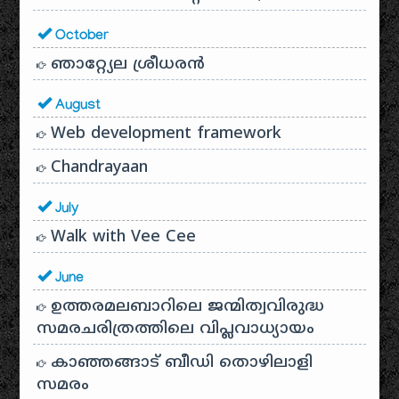
October
ഞാറ്റ്യേല ശ്രീധരൻ
August
Web development framework
Chandrayaan
July
Walk with Vee Cee
June
ഉത്തരമലബാറിലെ ജന്മിത്വവിരുദ്ധ
സമരചരിത്രത്തിലെ വിപ്ലവാധ്യായം
കാഞ്ഞങ്ങാട് ബീഡി തൊഴിലാളി
സമരം