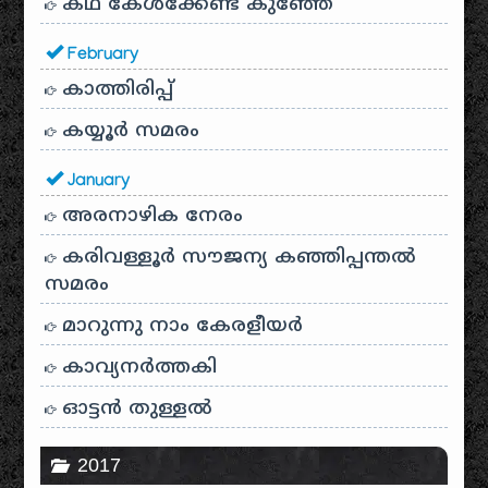
കഥ കേൾക്കേണ്ട കുഞ്ഞേ
February
കാത്തിരിപ്പ്
കയ്യൂർ സമരം
January
അരനാഴിക നേരം
കരിവള്ളൂർ സൗജന്യ കഞ്ഞിപ്പന്തൽ
സമരം
മാറുന്നു നാം കേരളീയർ
കാവ്യനര്‍ത്തകി
ഓട്ടൻ തുള്ളൽ
2017