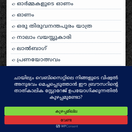
ഓര്‍മ്മകളുടെ ഓണം
ഓണം
ഒരു തിരുവനന്തപുരം യാത്ര
നാലാം വയസ്സുകാരി
ലാൽബാഗ്
പ്രണയോത്സവം
July
ആരു ഞാനാകണം
കാട്ടുപൂവ്
ഗ്രാഫിക്സ് ഡിസൈനിങ്
മധുസൂദനൻ നായരുടെ കവിതകൾ
സുന്ദരകാണ്ഡം