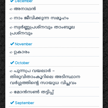
December
അനാഥന്‍
നാം ജീവിക്കുന്ന സമൂഹം
സ്വര്‍ണ്ണപ്രശ്‌നവും താംബൂല
പ്രശ്‌നവും
November
റ്റകാരം
October
പുന്നപ്ര വയലാർ –
തിരുവിതാംകൂറിലെ അടിസ്ഥാന
വർഗ്ഗത്തിന്റെ സായുധ വിപ്ലവം
മോൻസൺ തട്ടിപ്പ്
September