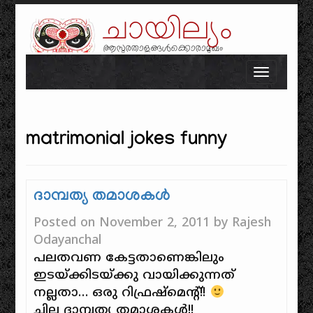
ചായില്യം
ആസുരതാളങ്ങൾക്കൊരാമുഖം
Skip to content
Toggle n
matrimonial jokes funny
ദാമ്പത്യ തമാശകള്‍
Posted on
November 2, 2011
by
Rajesh
Odayanchal
പലതവണ കേട്ടതാണെങ്കിലും
ഇടയ്‌ക്കിടയ്ക്കു വായിക്കുന്നത്
നല്ലതാ… ഒരു റിഫ്രഷ്‌മെന്റ്!!
ചില ദാമ്പത്യ തമാശകള്‍!!