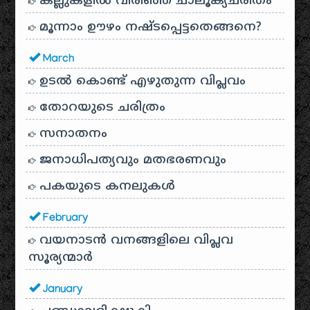
കല്ലുകളിൽ വിരിഞ്ഞ ചാലൂക്യചരിതം
മൂന്നാം ഊഴം നഷ്ടപ്പെട്ടതെങ്ങനെ?
March
ഉടൽ കൊണ്ട് എഴുതുന്ന വിപ്ലവം
തോറയുടെ ചരിത്രം
സനാതനം
ജനാധിപത്യവും മതഭരണവും
പകയുടെ കനലുകൾ
February
വയനാടൻ വനങ്ങളിലെ വിപ്ലവ
സൂര്യന്മാർ
January