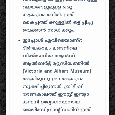
വളയങ്ങളുമുള്ള ഒരു
ആയുധമാണിത്. ഇത്
കൈപ്പത്തിക്കുള്ളിൽ ഒളിപ്പിച്ചു
വെക്കാൻ സാധിക്കും.
ഇപ്പോൾ എവിടെയാണ്?:
ദീർഘകാലം ലണ്ടനിലെ
വിക്ടോറിയ ആൻഡ്
ആൽബർട്ട് മ്യൂസിയത്തിൽ
(Victoria and Albert Museum)
ആയിരുന്നു ഈ ആയുധം
സൂക്ഷിച്ചിരുന്നത്. ബ്രിട്ടീഷ്
ഭരണകാലത്ത് ഈസ്റ്റ് ഇന്ത്യാ
കമ്പനി ഉദ്യോഗസ്ഥനായ
ജെയിംസ് ഗ്രാന്റ് ഡഫിന് ഇത്