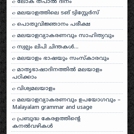
ലോക തപാൽ ദിനം
മലയാളത്തിലെ ടങ് ട്വിസ്റ്റേർസ്
പൊതുവിജ്ഞാനം പരീക്ഷ
മലയാളവ്യാകരണവും സാഹിത്യവും
സ്വല്പം ലിപി ചിന്തകൾ…
മലയാളം ഭാഷയും സംസ്കാരവും
മാതൃഭാഷാദിനത്തിൽ മലയാളം
പഠിക്കാം
വിശ്വമലയാളം
മലയാളവ്യാകരണവും ഉപയോഗവും –
Malayalam grammar and usage
പ്രബുദ്ധ കേരളത്തിന്റെ
കനൽവഴികൾ