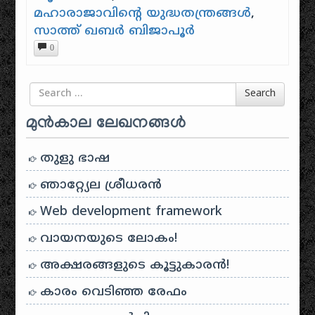
മഹാരാജാവിന്റെ യുദ്ധതന്ത്രങ്ങൾ
,
സാത്ത് ഖബർ ബിജാപൂർ
0
Search for
Search
മുൻകാല ലേഖനങ്ങൾ
തുളു ഭാഷ
ഞാറ്റ്യേല ശ്രീധരൻ
Web development framework
വായനയുടെ ലോകം!
അക്ഷരങ്ങളുടെ കൂട്ടുകാരൻ!
കാരം വെടിഞ്ഞ രേഫം