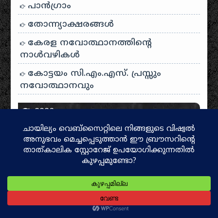
പാന്‍ഗ്രാം
തോന്ന്യാക്ഷരങ്ങള്‍
കേരള നവോത്ഥാനത്തിന്റെ
നാൾവഴികൾ
കോട്ടയം സി.എം.എസ്. പ്രസ്സും
നവോത്ഥാനവും
2026
July
കൊട്ടിയൂർ ക്ഷേത്ര ചരിത്രം
കൊട്ടിയൂർ – വയനാട്
യാത്രാവിശേഷങ്ങൾ
June
ആത്മീയ ടൂറിസം!