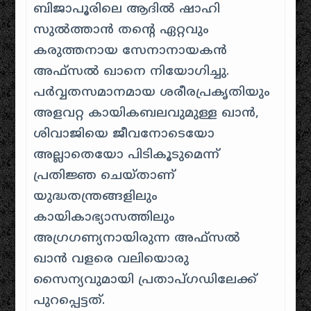
ബിജാപൂരിലെ ആദിൽ ഷാഹി
സുൽത്താൻ തന്റെ ഏറ്റവും
കരുത്തനായ സേനാനായകൻ
അഫ്സൽ ഖാനെ നിയോഗിച്ചു.
പർവ്വതസമാനമായ ശരീരപ്രകൃതിയും
അളവറ്റ കായികബലവുമുള്ള ഖാൻ,
ശിവാജിയെ ജീവനോടെയോ
അല്ലാതെയോ പിടികൂടുമെന്ന്
പ്രതിജ്ഞ ചെയ്താണ്
യുദ്ധതന്ത്രങ്ങളിലും
കായികാഭ്യാസത്തിലും
അഗ്രഗണ്യനായിരുന്ന അഫ്സൽ
ഖാൻ വളരെ വലിയൊരു
സൈന്യവുമായി പ്രതാപ്ഗഡിലേക്ക്
പുറപ്പെട്ടത്.