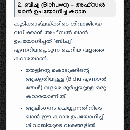
2. ബിച്വ (Bichuwa) – അഫ്സൽ
ഖാൻ ഉപയോഗിച്ച കഠാര
കൂടിക്കാഴ്ചയ്ക്കിടെ ശിവാജിയെ
വധിക്കാൻ അഫ്സൽ ഖാൻ
ഉപയോഗിച്ചത്
‘ബിച്വ’
എന്നറിയപ്പെടുന്ന ചെറിയ വളഞ്ഞ
കഠാരയാണ്.
തേളിന്റെ കൊടുക്കിന്റെ
ആകൃതിയുള്ള (Bichu എന്നാൽ
തേൾ) വളരെ മൂർച്ചയുള്ള ഒരു
കഠാരയാണിത്.
ആലിംഗനം ചെയ്യുന്നതിനിടെ
ഖാൻ ഈ കഠാര ഉപയോഗിച്ച്
ശിവാജിയുടെ വശങ്ങളിൽ