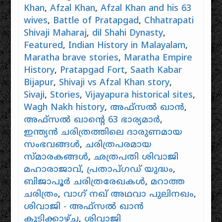
Khan
,
Afzal Khan
,
Afzal Khan and his 63
wives
,
Battle of Pratapgad
,
Chhatrapati
Shivaji Maharaj
,
dil Shahi Dynasty
,
Featured
,
Indian History in Malayalam
,
Maratha brave stories
,
Maratha Empire
History
,
Pratapgad Fort
,
Saath Kabar
Bijapur
,
Shivaji vs Afzal Khan story
,
Sivaji
,
Stories
,
Vijayapura historical sites
,
Wagh Nakh history
,
അഫ്സൽ ഖാൻ
,
അഫ്സൽ ഖാൻ്റെ 63 ഭാര്യമാർ
,
ഇന്ത്യൻ ചരിത്രത്തിലെ ദാരുണമായ
സംഭവങ്ങൾ
,
ചരിത്രപരമായ
സ്മാരകങ്ങൾ
,
ഛത്രപതി ശിവാജി
മഹാരാജാവ്
,
പ്രതാപ്ഗഡ് യുദ്ധം
,
ബിജാപൂർ ചരിത്രരേഖകൾ
,
മറാത്ത
ചരിത്രം
,
വാഗ് നഖ് അഥവാ പുലിനഖം
,
ശിവാജി - അഫ്സൽ ഖാൻ
കൂടിക്കാഴ്ച
,
ശിവാജി