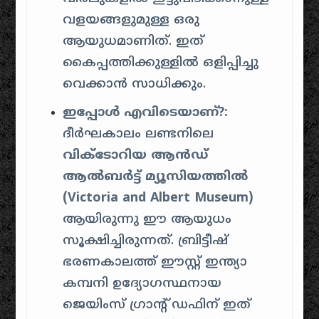
വളയങ്ങളുമുള്ള ഒരു
ആയുധമാണിത്. ഇത്
കൈപ്പത്തിക്കുള്ളിൽ ഒളിപ്പിച്ചു
വെക്കാൻ സാധിക്കും.
ഇപ്പോൾ എവിടെയാണ്?:
ദീർഘകാലം ലണ്ടനിലെ
വിക്ടോറിയ ആൻഡ്
ആൽബർട്ട് മ്യൂസിയത്തിൽ
(Victoria and Albert Museum)
ആയിരുന്നു ഈ ആയുധം
സൂക്ഷിച്ചിരുന്നത്. ബ്രിട്ടീഷ്
ഭരണകാലത്ത് ഈസ്റ്റ് ഇന്ത്യാ
കമ്പനി ഉദ്യോഗസ്ഥനായ
ജെയിംസ് ഗ്രാന്റ് ഡഫിന് ഇത്