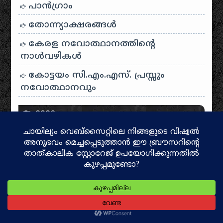
പാന്‍ഗ്രാം
തോന്ന്യാക്ഷരങ്ങള്‍
കേരള നവോത്ഥാനത്തിന്റെ
നാൾവഴികൾ
കോട്ടയം സി.എം.എസ്. പ്രസ്സും
നവോത്ഥാനവും
2026
July
കൊട്ടിയൂർ ക്ഷേത്ര ചരിത്രം
കൊട്ടിയൂർ – വയനാട്
യാത്രാവിശേഷങ്ങൾ
June
ആത്മീയ ടൂറിസം!