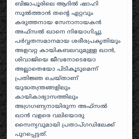
ബിജാപൂരിലെ ആദിൽ ഷാഹി
സുൽത്താൻ തന്റെ ഏറ്റവും
കരുത്തനായ സേനാനായകൻ
അഫ്സൽ ഖാനെ നിയോഗിച്ചു.
പർവ്വതസമാനമായ ശരീരപ്രകൃതിയും
അളവറ്റ കായികബലവുമുള്ള ഖാൻ,
ശിവാജിയെ ജീവനോടെയോ
അല്ലാതെയോ പിടികൂടുമെന്ന്
പ്രതിജ്ഞ ചെയ്താണ്
യുദ്ധതന്ത്രങ്ങളിലും
കായികാഭ്യാസത്തിലും
അഗ്രഗണ്യനായിരുന്ന അഫ്സൽ
ഖാൻ വളരെ വലിയൊരു
സൈന്യവുമായി പ്രതാപ്ഗഡിലേക്ക്
പുറപ്പെട്ടത്.