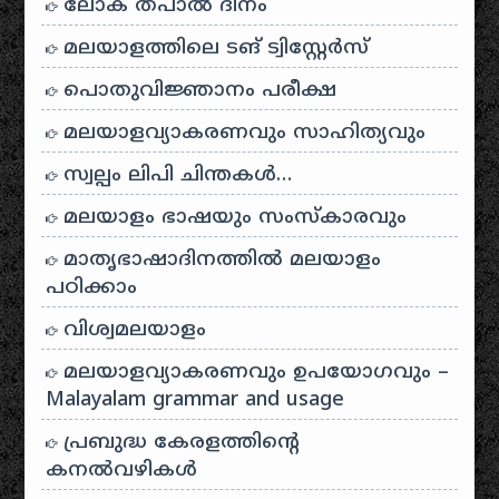
ലോക തപാൽ ദിനം
മലയാളത്തിലെ ടങ് ട്വിസ്റ്റേർസ്
പൊതുവിജ്ഞാനം പരീക്ഷ
മലയാളവ്യാകരണവും സാഹിത്യവും
സ്വല്പം ലിപി ചിന്തകൾ…
മലയാളം ഭാഷയും സംസ്കാരവും
മാതൃഭാഷാദിനത്തിൽ മലയാളം
പഠിക്കാം
വിശ്വമലയാളം
മലയാളവ്യാകരണവും ഉപയോഗവും –
Malayalam grammar and usage
പ്രബുദ്ധ കേരളത്തിന്റെ
കനൽവഴികൾ