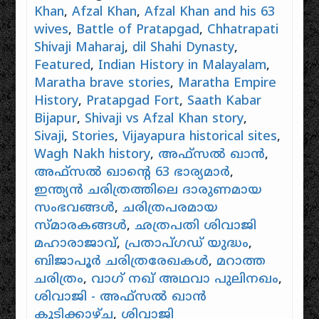
Khan
,
Afzal Khan
,
Afzal Khan and his 63
wives
,
Battle of Pratapgad
,
Chhatrapati
Shivaji Maharaj
,
dil Shahi Dynasty
,
Featured
,
Indian History in Malayalam
,
Maratha brave stories
,
Maratha Empire
History
,
Pratapgad Fort
,
Saath Kabar
Bijapur
,
Shivaji vs Afzal Khan story
,
Sivaji
,
Stories
,
Vijayapura historical sites
,
Wagh Nakh history
,
അഫ്സൽ ഖാൻ
,
അഫ്സൽ ഖാൻ്റെ 63 ഭാര്യമാർ
,
ഇന്ത്യൻ ചരിത്രത്തിലെ ദാരുണമായ
സംഭവങ്ങൾ
,
ചരിത്രപരമായ
സ്മാരകങ്ങൾ
,
ഛത്രപതി ശിവാജി
മഹാരാജാവ്
,
പ്രതാപ്ഗഡ് യുദ്ധം
,
ബിജാപൂർ ചരിത്രരേഖകൾ
,
മറാത്ത
ചരിത്രം
,
വാഗ് നഖ് അഥവാ പുലിനഖം
,
ശിവാജി - അഫ്സൽ ഖാൻ
കൂടിക്കാഴ്ച
,
ശിവാജി