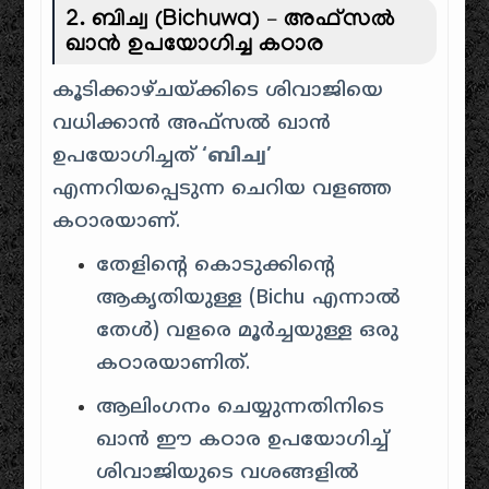
2. ബിച്വ (Bichuwa) – അഫ്സൽ
ഖാൻ ഉപയോഗിച്ച കഠാര
കൂടിക്കാഴ്ചയ്ക്കിടെ ശിവാജിയെ
വധിക്കാൻ അഫ്സൽ ഖാൻ
ഉപയോഗിച്ചത്
‘ബിച്വ’
എന്നറിയപ്പെടുന്ന ചെറിയ വളഞ്ഞ
കഠാരയാണ്.
തേളിന്റെ കൊടുക്കിന്റെ
ആകൃതിയുള്ള (Bichu എന്നാൽ
തേൾ) വളരെ മൂർച്ചയുള്ള ഒരു
കഠാരയാണിത്.
ആലിംഗനം ചെയ്യുന്നതിനിടെ
ഖാൻ ഈ കഠാര ഉപയോഗിച്ച്
ശിവാജിയുടെ വശങ്ങളിൽ