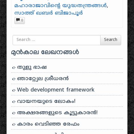
മഹാരാജാവിന്റെ യുദ്ധതന്ത്രങ്ങൾ
,
സാത്ത് ഖബർ ബിജാപൂർ
0
Search for
Search
മുൻകാല ലേഖനങ്ങൾ
തുളു ഭാഷ
ഞാറ്റ്യേല ശ്രീധരൻ
Web development framework
വായനയുടെ ലോകം!
അക്ഷരങ്ങളുടെ കൂട്ടുകാരൻ!
കാരം വെടിഞ്ഞ രേഫം