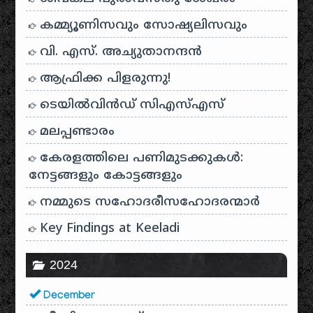
കമ്മ്യൂണിസവും സോഷ്യലിസവും
വി. എസ്. അച്യുതാനന്ദൻ
ആഫ്രിക്ക പിളരുന്നു!
ടെയിൽ‌വിൻഡ് സി‌എസ്‌എസ്
മലപ്പണ്ടാരം
കേരളത്തിലെ പണിമുടക്കുകൾ:
നേട്ടങ്ങളും കോട്ടങ്ങളും
നമ്മുടെ സഹോദരീസഹോദരന്മാർ
Key Findings at Keeladi
2024
December