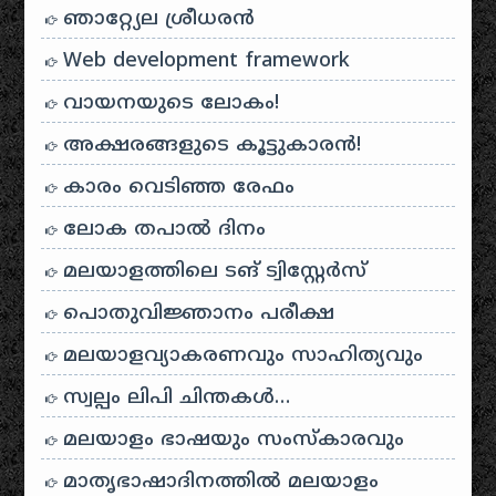
ഞാറ്റ്യേല ശ്രീധരൻ
Web development framework
വായനയുടെ ലോകം!
അക്ഷരങ്ങളുടെ കൂട്ടുകാരൻ!
കാരം വെടിഞ്ഞ രേഫം
ലോക തപാൽ ദിനം
മലയാളത്തിലെ ടങ് ട്വിസ്റ്റേർസ്
പൊതുവിജ്ഞാനം പരീക്ഷ
മലയാളവ്യാകരണവും സാഹിത്യവും
സ്വല്പം ലിപി ചിന്തകൾ…
മലയാളം ഭാഷയും സംസ്കാരവും
മാതൃഭാഷാദിനത്തിൽ മലയാളം