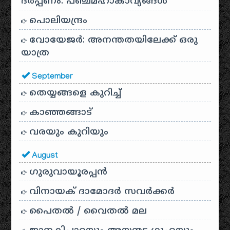
ദർപ്പണം: പഞ്ചമഹാകാവ്യങ്ങൾ
പൊലിയന്ദ്രം
വോയേജർ: അനന്തതയിലേക്ക് ഒരു
യാത്ര
September
തെയ്യങ്ങളെ കുറിച്ച്
കാഞ്ഞങ്ങാട്
വരയും കുറിയും
August
ഗുരുവായൂരപ്പൻ
വിനായക് ദാമോദർ സവർക്കർ
പൈതൽ / വൈതൽ മല