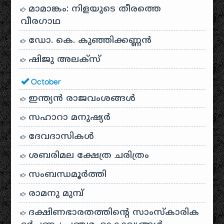
മാമാങ്കം: നിളയുടെ തീരത്തെ
വീരഗാഥ
ഡോ. കെ. കുഞ്ഞിക്കണ്ണൻ
ഷിജു അലക്സ്
October
ഇന്ത്യൻ രാജവംശങ്ങൾ
സഹാറാ മനുഷ്യർ
ദേവദാസികൾ
ശബരിമല ക്ഷേത്ര ചരിത്രം
സംബന്ധമൂർത്തി
രാമനു മുമ്പ്
ദക്ഷിണഭാരതത്തിൻ്റെ സാംസ്കാരിക