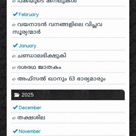
പകയുടെ കനലുകൾ
February
വയനാടൻ വനങ്ങളിലെ വിപ്ലവ
സൂര്യന്മാർ
January
ചണ്ഡാലഭിക്ഷുകി
ദശരഥ ജാതകം
അഫ്സൽ ഖാനും 63 ഭാര്യമാരും
2025
December
തക്ഷശില
November