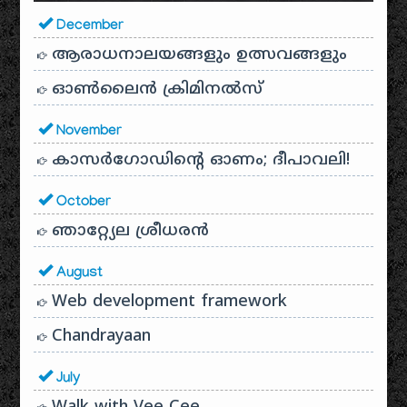
December
ആരാധനാലയങ്ങളും ഉത്സവങ്ങളും
ഓൺലൈൻ ക്രിമിനൽസ്
November
കാസർഗോഡിൻ്റെ ഓണം; ദീപാവലി!
October
ഞാറ്റ്യേല ശ്രീധരൻ
August
Web development framework
Chandrayaan
July