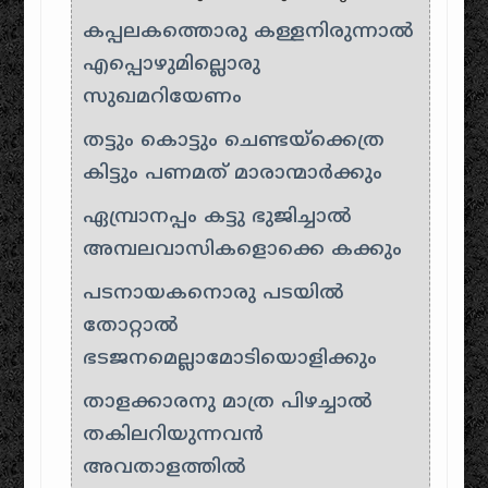
കപ്പലകത്തൊരു കള്ളനിരുന്നാൽ
എപ്പൊഴുമില്ലൊരു
സുഖമറിയേണം
തട്ടും കൊട്ടും ചെണ്ടയ്ക്കെത്ര
കിട്ടും പണമത് മാരാന്മാർക്കും
ഏമ്പ്രാനപ്പം കട്ടു ഭുജിച്ചാൽ
അമ്പലവാസികളൊക്കെ കക്കും
പടനായകനൊരു പടയിൽ
തോറ്റാൽ
ഭടജനമെല്ലാമോടിയൊളിക്കും
താളക്കാരനു മാത്ര പിഴച്ചാൽ
തകിലറിയുന്നവൻ
അവതാളത്തിൽ