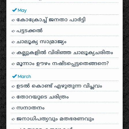
May
കോക്രോച്ച് ജനതാ പാർട്ടി
പട്ടടക്കൽ
ചാലൂക്യ സാമ്രാജ്യം
കല്ലുകളിൽ വിരിഞ്ഞ ചാലൂക്യചരിതം
മൂന്നാം ഊഴം നഷ്ടപ്പെട്ടതെങ്ങനെ?
March
ഉടൽ കൊണ്ട് എഴുതുന്ന വിപ്ലവം
തോറയുടെ ചരിത്രം
സനാതനം
ജനാധിപത്യവും മതഭരണവും