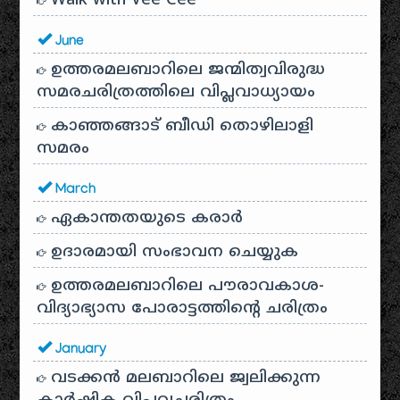
Walk with Vee Cee
June
ഉത്തരമലബാറിലെ ജന്മിത്വവിരുദ്ധ
സമരചരിത്രത്തിലെ വിപ്ലവാധ്യായം
കാഞ്ഞങ്ങാട് ബീഡി തൊഴിലാളി
സമരം
March
ഏകാന്തതയുടെ കരാർ
ഉദാരമായി സംഭാവന ചെയ്യുക
ഉത്തരമലബാറിലെ പൗരാവകാശ-
വിദ്യാഭ്യാസ പോരാട്ടത്തിന്റെ ചരിത്രം
January
വടക്കൻ മലബാറിലെ ജ്വലിക്കുന്ന