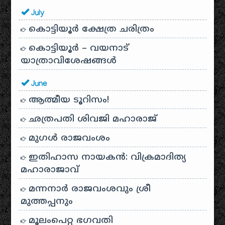
July
കൊട്ടിയൂർ ക്ഷേത്ര ചരിത്രം
കൊട്ടിയൂർ – വയനാട്
യാത്രാവിശേഷങ്ങൾ
June
ആത്മീയ ടൂറിസം!
ഛത്രപതി ശിവജി മഹാരാജ്
മുഗൾ രാജവംശം
ഇതിഹാസ നായകൻ: വിക്രമാദിത്യ
മഹാരാജാവ്
മന്നനാർ രാജവംശവും ശ്രീ
മുത്തപ്പനും
മൂലംപെറ്റ ഭഗവതി