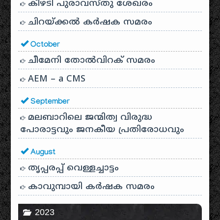
കീഴടി പുരാവസ്തു ശേഖരം
ചിറയ്ക്കൽ കർഷക സമരം
October
ചീമേനി തോൽവിറക് സമരം
AEM – a CMS
September
മലബാറിലെ ജന്മിത്വ വിരുദ്ധ
പോരാട്ടവും ജനകീയ പ്രതിരോധവും
August
തൃപ്പരപ്പ് വെള്ളച്ചാട്ടം
കാവുമ്പായി കർഷക സമരം
2023