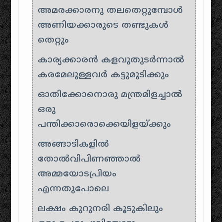
അമരക്കാരനു തലതെറ്റുമ്പോൾ
അണിയക്കാരുടെ തണ്ടുകൾ
തെറ്റും
കാര്യക്കാരൻ കളവുതുടർന്നാൽ
കരമേലുള്ളവർ കട്ടുമുടിക്കും
ഓതിക്കോനൊരു മന്ത്രമിളച്ചാൽ
ഒരു
പന്തിക്കാരൊക്കെയിളയ്ക്കും
അങ്ങാടികളിൽ
തോൽവിപിണഞ്ഞാൽ
അമ്മയോടപ്രിയം
എന്നതുപോലെ
ലക്ഷം കുറുനരി കൂടുകിലും