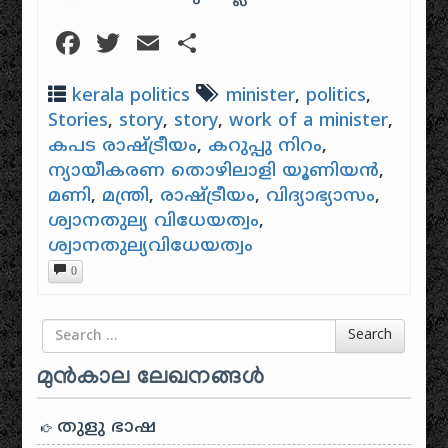
Facebook
Twitter
Email
Share
kerala politics
minister
,
politics
,
Stories
,
story
,
story
,
work of a minister
,
കപട രാഷ്ട്രീയം
,
കറുപ്പു നിറം
,
ന്യായീകരണ തൊഴിലാളി യൂണിയൻ
,
മണി
,
മന്ത്രി
,
രാഷ്ട്രീയം
,
വിദ്യാഭ്യാസം
,
ശ്വാനതുല്യ വിധേയത്വം
,
ശ്വാനതുല്യവിധേയത്വം
0
Search for
Search
മുൻകാല ലേഖനങ്ങൾ
തുളു ഭാഷ