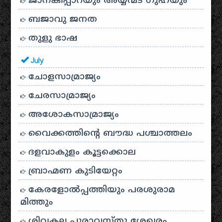
ജാനകിപ്പാറയും അയ്യന്മട ഗുഹയും
ബജാവു ജനത
തുളു ഭാഷ
July
ചോളസാമ്രാജ്യം
ചേരസാമ്രാജ്യം
അശോകസാമ്രാജ്യം
വൈക്കത്തിന്റെ ബൗദ്ധ പശ്ചാത്തലം
ദളവാകുളം കൂട്ടക്കൊല
ബ്രാഹ്മണ കുടിയേറ്റം
കേരളോൽപ്പത്തിയും പരശുരാമ
മിത്തും
ശിവകല പുരാവസ്തു ശേഖരം