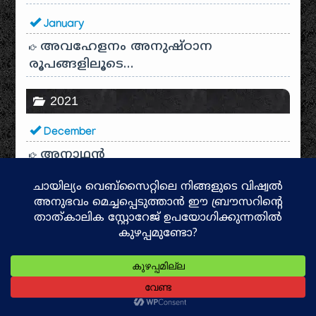
January
അവഹേളനം അനുഷ്ഠാന
രൂപങ്ങളിലൂടെ…
2021
December
അനാഥന്‍
നാം ജീവിക്കുന്ന സമൂഹം
സ്വര്‍ണ്ണപ്രശ്‌നവും താംബൂല
പ്രശ്‌നവും
November
റ്റകാരം
October