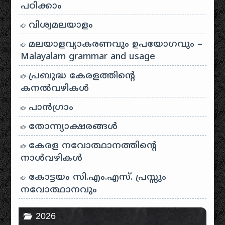
പഠിക്കാം
വിശ്വമലയാളം
മലയാളവ്യാകരണവും ഉപയോഗവും –
Malayalam grammar and usage
പ്രബുദ്ധ കേരളത്തിന്റെ
കനൽവഴികൾ
പാന്‍ഗ്രാം
തോന്ന്യാക്ഷരങ്ങള്‍
കേരള നവോത്ഥാനത്തിന്റെ
നാൾവഴികൾ
കോട്ടയം സി.എം.എസ്. പ്രസ്സും
നവോത്ഥാനവും
2026