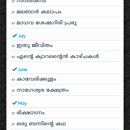
സന്ദര്‍ശനം
മലബാർ കലാപം
മാധവ ശേഷഗിരി പ്രഭു
July
ഇതു ജീവിതം
എന്റെ ക്വാറന്റൈൻ കാഴ്ചകൾ
June
കാവേരിക്കുളം
നാഗേശ്വര ക്ഷേത്രം
May
ഭിക്ഷാടനം
ഒരു ബന്നിന്റെ കഥ