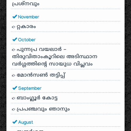
പ്രശ്‌നവും
November
റ്റകാരം
October
പുന്നപ്ര വയലാർ –
തിരുവിതാംകൂറിലെ അടിസ്ഥാന
വർഗ്ഗത്തിന്റെ സായുധ വിപ്ലവം
മോൻസൺ തട്ടിപ്പ്
September
ബാംഗ്ലൂർ കോട്ട
പ്രപഞ്ചവും ഞാനും
August