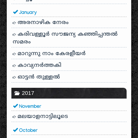
January
അരനാഴിക നേരം
കരിവള്ളൂർ സൗജന്യ കഞ്ഞിപ്പന്തൽ
സമരം
മാറുന്നു നാം കേരളീയർ
കാവ്യനര്‍ത്തകി
ഓട്ടൻ തുള്ളൽ
2017
November
മലയാളനാട്ടിലൂടെ
October