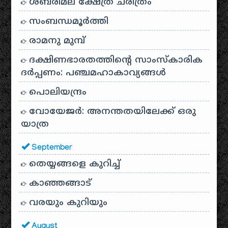
ശബരിമല ക്ഷേത്ര ചരിത്രം
സംബന്ധമൂർത്തി
രാമനു മുമ്പ്
ദക്ഷിണഭാരതത്തിൻ്റെ സാംസ്കാരിക
ദർപ്പണം: പഞ്ചമഹാകാവ്യങ്ങൾ
പൊലിയന്ദ്രം
വോയേജർ: അനന്തതയിലേക്ക് ഒരു
യാത്ര
September
തെയ്യങ്ങളെ കുറിച്ച്
കാഞ്ഞങ്ങാട്
വരയും കുറിയും
August