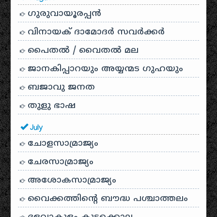
ഗുരുവായൂരപ്പൻ
വിനായക് ദാമോദർ സവർക്കർ
പൈതൽ / വൈതൽ മല
ജാനകിപ്പാറയും അയ്യന്മട ഗുഹയും
ബജാവു ജനത
തുളു ഭാഷ
July
ചോളസാമ്രാജ്യം
ചേരസാമ്രാജ്യം
അശോകസാമ്രാജ്യം
വൈക്കത്തിന്റെ ബൗദ്ധ പശ്ചാത്തലം