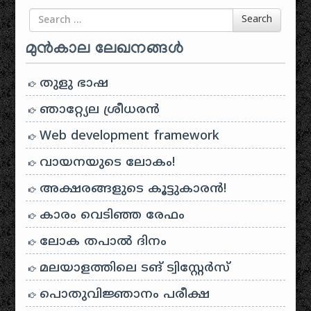
Search for
Search
മുൻകാല ലേഖനങ്ങൾ
തുളു ഭാഷ
ഞാറ്റ്യേല ശ്രീധരൻ
Web development framework
വായനയുടെ ലോകം!
അക്ഷരങ്ങളുടെ കൂട്ടുകാരൻ!
കാരം വെടിഞ്ഞ രേഫം
ലോക തപാൽ ദിനം
മലയാളത്തിലെ ടങ് ട്വിസ്റ്റേർസ്
പൊതുവിജ്ഞാനം പരീക്ഷ