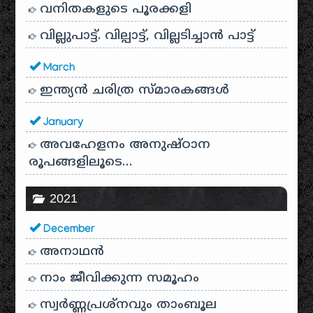
വനിതകളുടെ പൂരക്കളി
വില്ലുപാട്ട്. വില്പാട്ട്, വില്ലടിച്ചാൻ പാട്ട്
March
ഇന്ത്യൻ ചരിത്ര സ്മാരകങ്ങൾ
January
അവഹേളനം അനുഷ്ഠാന
രൂപങ്ങളിലൂടെ…
2021
December
അനാഥന്‍
നാം ജീവിക്കുന്ന സമൂഹം
സ്വര്‍ണ്ണപ്രശ്‌നവും താംബൂല