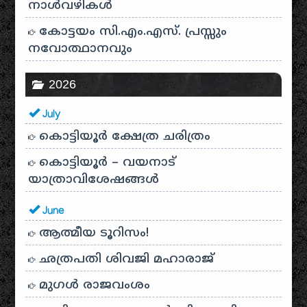
നാൾവഴികൾ
കോട്ടയം സി.എം.എസ്. പ്രസ്സും
നവോത്ഥാനവും
2026
July
കൊട്ടിയൂർ ക്ഷേത്ര ചരിത്രം
കൊട്ടിയൂർ – വയനാട്
യാത്രാവിശേഷങ്ങൾ
June
ആത്മീയ ടൂറിസം!
ഛത്രപതി ശിവജി മഹാരാജ്
മുഗൾ രാജവംശം