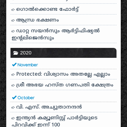
ഗൊൽക്കൊണ്ട ഫോർട്ട്
ആന്ധ്ര ഭക്ഷണം
ഡാറ്റ സയൻസും ആർട്ടിഫിഷ്യൽ
ഇൻ്റലിജെൻസും
2020
November
Protected: വിശ്വാസം അതല്ലേ എല്ലാം
ശ്രീ അഭയ ഹസ്ത ഗണപതി ക്ഷേത്രം
October
വി. എസ്. അച്യുതാനന്ദൻ
ഇന്ത്യൻ കമ്യൂണിസ്റ്റ് പാർട്ടിയുടെ
പിറവിക്ക് ഇന്ന് 100