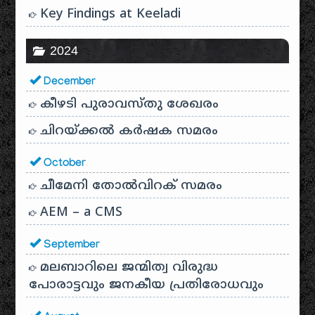
Key Findings at Keeladi
2024
December
കീഴടി പുരാവസ്തു ശേഖരം
ചിറയ്ക്കൽ കർഷക സമരം
October
ചീമേനി തോൽവിറക് സമരം
AEM – a CMS
September
മലബാറിലെ ജന്മിത്വ വിരുദ്ധ
പോരാട്ടവും ജനകീയ പ്രതിരോധവും