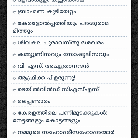
ദളവാകുളം കൂട്ടക്കൊല
ബ്രാഹ്മണ കുടിയേറ്റം
കേരളോൽപ്പത്തിയും പരശുരാമ
മിത്തും
ശിവകല പുരാവസ്തു ശേഖരം
കമ്മ്യൂണിസവും സോഷ്യലിസവും
വി. എസ്. അച്യുതാനന്ദൻ
ആഫ്രിക്ക പിളരുന്നു!
ടെയിൽ‌വിൻഡ് സി‌എസ്‌എസ്
മലപ്പണ്ടാരം
കേരളത്തിലെ പണിമുടക്കുകൾ:
നേട്ടങ്ങളും കോട്ടങ്ങളും
നമ്മുടെ സഹോദരീസഹോദരന്മാർ