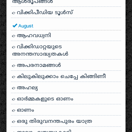
ആൾരൂപങ്ങൾ
വിക്കിപീഡിയ ടൂൾസ്
August
ആഹവധ്വനി
വിക്കിഡാറ്റയുടെ
അനന്തസാദ്ധ്യതകള്‍
അപരനാമങ്ങൾ
കിലുകിലുക്കാം ചെപ്പേ കിങ്ങിണീ
അഹല്യ
ഓര്‍മ്മകളുടെ ഓണം
ഓണം
ഒരു തിരുവനന്തപുരം യാത്ര