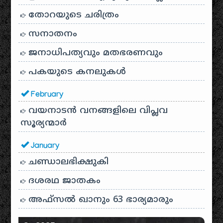
തോറയുടെ ചരിത്രം
സനാതനം
ജനാധിപത്യവും മതഭരണവും
പകയുടെ കനലുകൾ
February
വയനാടൻ വനങ്ങളിലെ വിപ്ലവ
സൂര്യന്മാർ
January
ചണ്ഡാലഭിക്ഷുകി
ദശരഥ ജാതകം
അഫ്സൽ ഖാനും 63 ഭാര്യമാരും