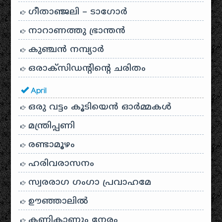
ഗീതാഞ്ജലി – ടാഗോർ
നാറാണത്തു ഭ്രാന്തൻ
കുഞ്ചൻ നമ്പ്യാർ
ഒരാക്സിഡന്റിന്റെ ചരിതം
April
ഒരു വട്ടം കൂടിയെന്‍ ഓര്‍മ്മകള്‍
മന്ത്രിപ്പണി
രണ്ടാമൂഴം
ഹരിവരാസനം
സ്വരരാഗ ഗംഗാ പ്രവാഹമേ
ഊഞ്ഞാലില്‍
കണികാണും നേരം