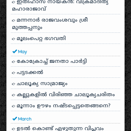
ഇതിഹാസ നായകൻ: വിക്രമാദിത്യ
മഹാരാജാവ്
മന്നനാർ രാജവംശവും ശ്രീ
മുത്തപ്പനും
മൂലംപെറ്റ ഭഗവതി
May
കോക്രോച്ച് ജനതാ പാർട്ടി
പട്ടടക്കൽ
ചാലൂക്യ സാമ്രാജ്യം
കല്ലുകളിൽ വിരിഞ്ഞ ചാലൂക്യചരിതം
മൂന്നാം ഊഴം നഷ്ടപ്പെട്ടതെങ്ങനെ?
March
ഉടൽ കൊണ്ട് എഴുതുന്ന വിപ്ലവം