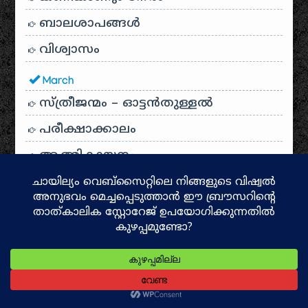
ബാലശാപങ്ങള്‍
വിശ്വാസം
March
സ്ത്രീജന്മം – ഓട്ടൻതുള്ളൽ
പരീക്ഷാക്കാലം
ആത്മികായനം
ചോര വീണ മണ്ണിൽനിന്നുയർന്നു വന്ന
പൂമരം
സൂര്യകാന്തി നോവ്‌
Protected: Advice to a daughter
ഒരു നിമിഷം തരൂ നിന്നിലലിയാന്‍
HTML5 and CSS3 References