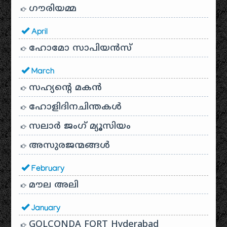
ഗൗരിയമ്മ
April
ഹോമോ സാപിയൻസ്
March
സഹ്യന്റെ മകൻ
ഹോളിദിനചിന്തകൾ
സലാർ ജംഗ് മ്യൂസിയം
അസുരജന്മങ്ങൾ
February
മൗല അലി
January
GOLCONDA FORT Hyderabad