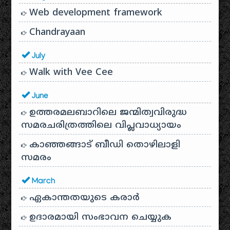
Web development framework
Chandrayaan
July
Walk with Vee Cee
June
ഉത്തരമലബാറിലെ ജന്മിത്വവിരുദ്ധ
സമരചരിത്രത്തിലെ വിപ്ലവാധ്യായം
കാഞ്ഞങ്ങാട് ബീഡി തൊഴിലാളി
സമരം
March
ഏകാന്തതയുടെ കരാർ
ഉദാരമായി സംഭാവന ചെയ്യുക