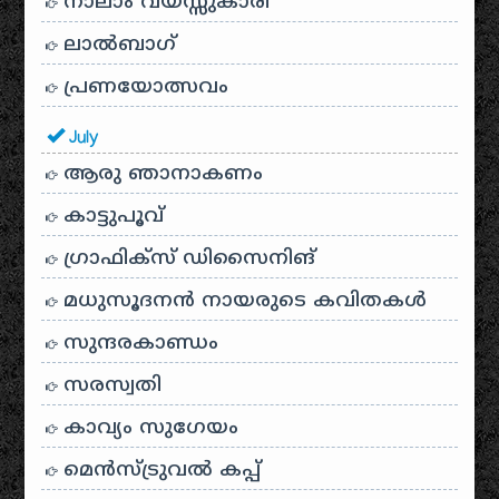
നാലാം വയസ്സുകാരി
ലാൽബാഗ്
പ്രണയോത്സവം
July
ആരു ഞാനാകണം
കാട്ടുപൂവ്
ഗ്രാഫിക്സ് ഡിസൈനിങ്
മധുസൂദനൻ നായരുടെ കവിതകൾ
സുന്ദരകാണ്ഡം
സരസ്വതി
കാവ്യം സുഗേയം
മെന്‍സ്ട്രുവല്‍ കപ്പ്