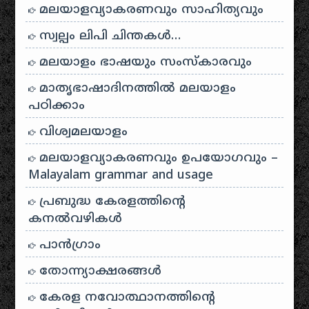
മലയാളവ്യാകരണവും സാഹിത്യവും
സ്വല്പം ലിപി ചിന്തകൾ…
മലയാളം ഭാഷയും സംസ്കാരവും
മാതൃഭാഷാദിനത്തിൽ മലയാളം
പഠിക്കാം
വിശ്വമലയാളം
മലയാളവ്യാകരണവും ഉപയോഗവും –
Malayalam grammar and usage
പ്രബുദ്ധ കേരളത്തിന്റെ
കനൽവഴികൾ
പാന്‍ഗ്രാം
തോന്ന്യാക്ഷരങ്ങള്‍
കേരള നവോത്ഥാനത്തിന്റെ