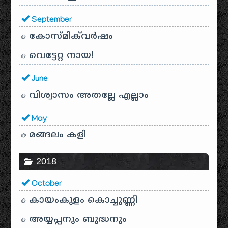
September
കോസ്മിക്‌വർഷം
വെട്ടേറ്റ നായ!
June
വിശ്വാസം അതല്ലേ എല്ലാം
May
മങ്ങലം കളി
2018
October
കായം‌കുളം കൊച്ചുണ്ണി
അയ്യപ്പനും ബുദ്ധനും