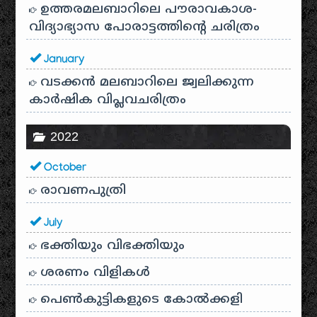
ഉത്തരമലബാറിലെ പൗരാവകാശ-
വിദ്യാഭ്യാസ പോരാട്ടത്തിന്റെ ചരിത്രം
January
വടക്കൻ മലബാറിലെ ജ്വലിക്കുന്ന
കാർഷിക വിപ്ലവചരിത്രം
2022
October
രാവണപുത്രി
July
ഭക്തിയും വിഭക്തിയും
ശരണം വിളികൾ
പെൺകുട്ടികളുടെ കോൽക്കളി