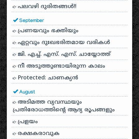
പലവഴി ദുരിതങ്ങൾ!!
September
പ്രണയവും ഭക്തിയും
ഏറ്റവും ദുഃഖഭരിതമായ വരികൾ
ജി. എച്ച്. എസ്. എസ്. ചായ്യോത്ത്
നീ അടുത്തുണ്ടായിരുന്ന കാലം
Protected: ചാണക്യന്‍
August
അടിമത്ത വ്യവസ്ഥയും
പ്രതിരോധത്തിന്റെ ആദ്യ രൂപങ്ങളും
പ്രളയം
രക്ഷകരാവുക