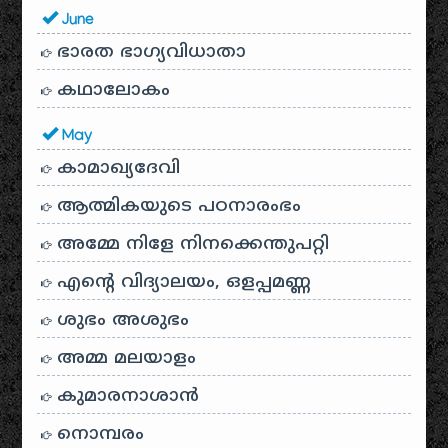
June
ഭാരത ഭാഗ്യവിധാതാ
കഥാലോകം
May
കാമാഖ്യദേവി
ആത്മികയുടെ പഠനാരംഭം
അമ്മേ നിളേ നിനക്കെന്തുപറ്റി
എന്റെ വിദ്യാലയം, ഒളപ്പമണ്ണ
ശുഭം അശുഭം
അമ്മ മലയാളം
കുമാരനാശാൻ
നൊമ്പരം