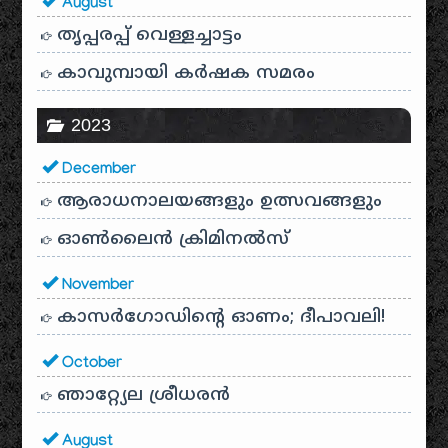
August
തൃപ്പരപ്പ് വെള്ളച്ചാട്ടം
കാവുമ്പായി കർഷക സമരം
2023
December
ആരാധനാലയങ്ങളും ഉത്സവങ്ങളും
ഓൺലൈൻ ക്രിമിനൽസ്
November
കാസർഗോഡിൻ്റെ ഓണം; ദീപാവലി!
October
ഞാറ്റ്യേല ശ്രീധരൻ
August