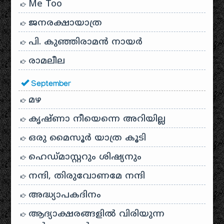
Me Too
ജനരക്ഷായാത്ര
പി. കുഞ്ഞിരാമൻ നായർ
രാമലീല
September
മഴ
കൃഷ്ണാ നീയെന്നെ അറിയില്ല
ഒരു മൈസൂർ യാത്ര കൂടി
ഹെഡ്മാസ്റ്ററും ശിഷ്യനും
നന്ദി, തിരുവോണമേ നന്ദി
അദ്ധ്യാപകദിനം
ആദ്യാക്ഷരങ്ങളിൽ വിരിയുന്ന