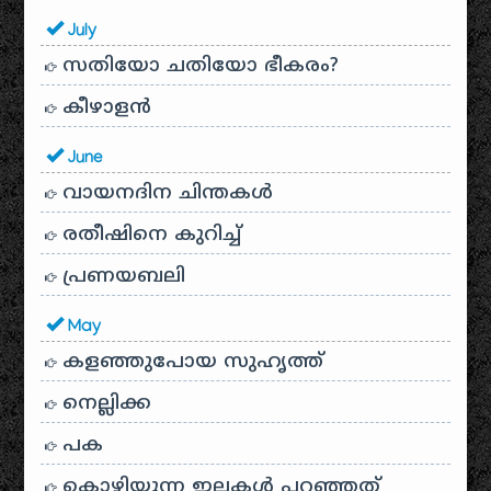
July
സതിയോ ചതിയോ ഭീകരം?
കീഴാളന്‍
June
വായനദിന ചിന്തകൾ
രതീഷിനെ കുറിച്ച്
പ്രണയബലി
May
കളഞ്ഞുപോയ സുഹൃത്ത്
നെല്ലിക്ക
പക
കൊഴിയുന്ന ഇലകൾ പറഞ്ഞത്