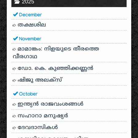
2025
December
തക്ഷശില
November
മാമാങ്കം: നിളയുടെ തീരത്തെ
വീരഗാഥ
ഡോ. കെ. കുഞ്ഞിക്കണ്ണൻ
ഷിജു അലക്സ്
October
ഇന്ത്യൻ രാജവംശങ്ങൾ
സഹാറാ മനുഷ്യർ
ദേവദാസികൾ