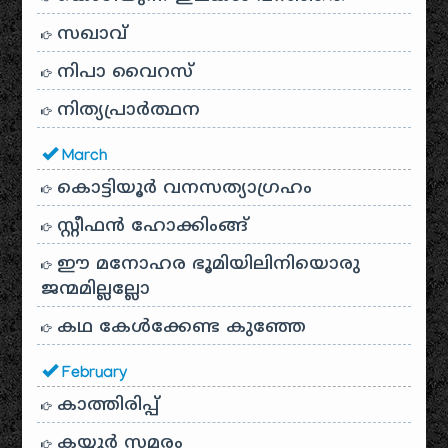
സഖാവ്
നിപാ വൈറസ്
നിത്യപ്രാർത്ഥന
March
കൊട്ടിയൂർ വനസത്യാഗ്രഹം
സ്റ്റീഫൻ ഹോക്കിംങ്ങ്
ഈ മനോഹര ഭൂമിയിലിനിയൊരു
ജന്മമില്ലല്ലോ
കഥ കേൾക്കേണ്ട കുഞ്ഞേ
February
കാത്തിരിപ്പ്
കയ്യൂർ സമരം