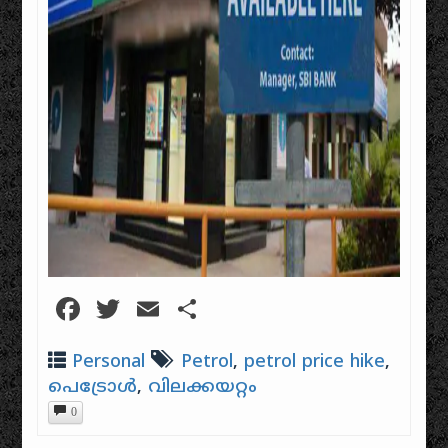
Facebook
Twitter
Email
Share
Personal
Petrol
,
petrol price hike
,
പെട്രോൾ
,
വിലക്കയറ്റം
0