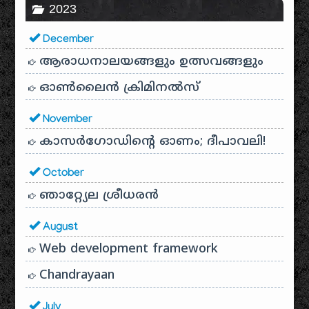
2023
December
ആരാധനാലയങ്ങളും ഉത്സവങ്ങളും
ഓൺലൈൻ ക്രിമിനൽസ്
November
കാസർഗോഡിൻ്റെ ഓണം; ദീപാവലി!
October
ഞാറ്റ്യേല ശ്രീധരൻ
August
Web development framework
Chandrayaan
July