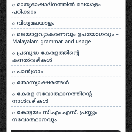
മാതൃഭാഷാദിനത്തിൽ മലയാളം
പഠിക്കാം
വിശ്വമലയാളം
മലയാളവ്യാകരണവും ഉപയോഗവും –
Malayalam grammar and usage
പ്രബുദ്ധ കേരളത്തിന്റെ
കനൽവഴികൾ
പാന്‍ഗ്രാം
തോന്ന്യാക്ഷരങ്ങള്‍
കേരള നവോത്ഥാനത്തിന്റെ
നാൾവഴികൾ
കോട്ടയം സി.എം.എസ്. പ്രസ്സും
നവോത്ഥാനവും