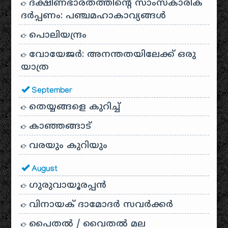
ദക്ഷിണഭാരതത്തിൻ്റെ സാംസ്കാരിക
ദർപ്പണം: പഞ്ചമഹാകാവ്യങ്ങൾ
പൊലിയന്ദ്രം
വോയേജർ: അനന്തതയിലേക്ക് ഒരു
യാത്ര
September
തെയ്യങ്ങളെ കുറിച്ച്
കാഞ്ഞങ്ങാട്
വരയും കുറിയും
August
ഗുരുവായൂരപ്പൻ
വിനായക് ദാമോദർ സവർക്കർ
പൈതൽ / വൈതൽ മല