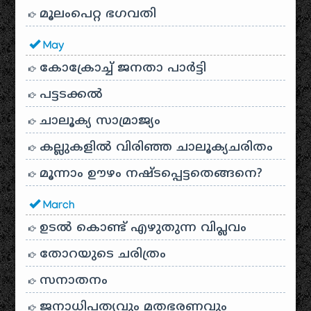
മൂലംപെറ്റ ഭഗവതി
May
കോക്രോച്ച് ജനതാ പാർട്ടി
പട്ടടക്കൽ
ചാലൂക്യ സാമ്രാജ്യം
കല്ലുകളിൽ വിരിഞ്ഞ ചാലൂക്യചരിതം
മൂന്നാം ഊഴം നഷ്ടപ്പെട്ടതെങ്ങനെ?
March
ഉടൽ കൊണ്ട് എഴുതുന്ന വിപ്ലവം
തോറയുടെ ചരിത്രം
സനാതനം
ജനാധിപത്യവും മതഭരണവും