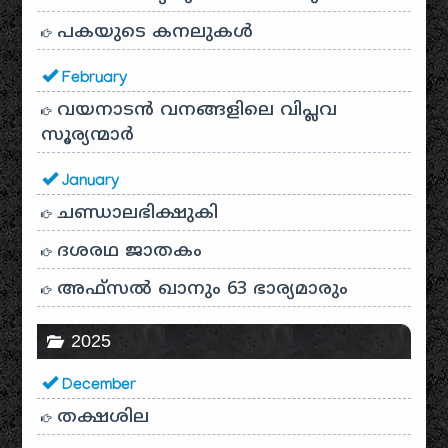
പകയുടെ കനലുകൾ
February
വയനാടൻ വനങ്ങളിലെ വിപ്ലവ
സൂര്യന്മാർ
January
ചണ്ഡാലഭിക്ഷുകി
ദശരഥ ജാതകം
അഫ്സൽ ഖാനും 63 ഭാര്യമാരും
2025
December
തക്ഷശില