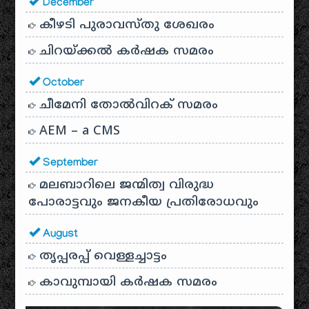
December
കീഴടി പുരാവസ്തു ശേഖരം
ചിറയ്ക്കൽ കർഷക സമരം
October
ചീമേനി തോൽവിറക് സമരം
AEM – a CMS
September
മലബാറിലെ ജന്മിത്വ വിരുദ്ധ
പോരാട്ടവും ജനകീയ പ്രതിരോധവും
August
തൃപ്പരപ്പ് വെള്ളച്ചാട്ടം
കാവുമ്പായി കർഷക സമരം