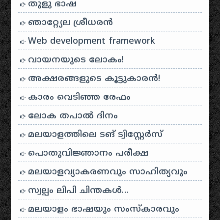
തുളു ഭാഷ
ഞാറ്റ്യേല ശ്രീധരൻ
Web development framework
വായനയുടെ ലോകം!
അക്ഷരങ്ങളുടെ കൂട്ടുകാരൻ!
കാരം വെടിഞ്ഞ രേഫം
ലോക തപാൽ ദിനം
മലയാളത്തിലെ ടങ് ട്വിസ്റ്റേർസ്
പൊതുവിജ്ഞാനം പരീക്ഷ
മലയാളവ്യാകരണവും സാഹിത്യവും
സ്വല്പം ലിപി ചിന്തകൾ…
മലയാളം ഭാഷയും സംസ്കാരവും