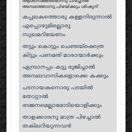
ആശാനക്ഷരമൊന്നു പിഴച്ചാൽ
അമ്പത്തൊന്നു പിഴയ്ക്കും ശിഷ്യന്
കപ്പലകത്തൊരു കള്ളനിരുന്നാൽ
എപ്പൊഴുമില്ലൊരു
സുഖമറിയേണം
തട്ടും കൊട്ടും ചെണ്ടയ്ക്കെത്ര
കിട്ടും പണമത് മാരാന്മാർക്കും
ഏമ്പ്രാനപ്പം കട്ടു ഭുജിച്ചാൽ
അമ്പലവാസികളൊക്കെ കക്കും
പടനായകനൊരു പടയിൽ
തോറ്റാൽ
ഭടജനമെല്ലാമോടിയൊളിക്കും
താളക്കാരനു മാത്ര പിഴച്ചാൽ
തകിലറിയുന്നവൻ