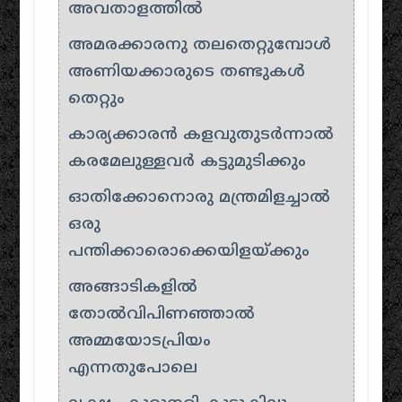
അവതാളത്തിൽ
അമരക്കാരനു തലതെറ്റുമ്പോൾ
അണിയക്കാരുടെ തണ്ടുകൾ
തെറ്റും
കാര്യക്കാരൻ കളവുതുടർന്നാൽ
കരമേലുള്ളവർ കട്ടുമുടിക്കും
ഓതിക്കോനൊരു മന്ത്രമിളച്ചാൽ
ഒരു
പന്തിക്കാരൊക്കെയിളയ്ക്കും
അങ്ങാടികളിൽ
തോൽവിപിണഞ്ഞാൽ
അമ്മയോടപ്രിയം
എന്നതുപോലെ