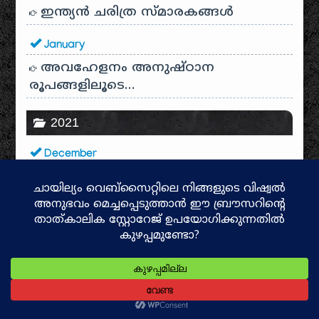
ഇന്ത്യൻ ചരിത്ര സ്മാരകങ്ങൾ
January
അവഹേളനം അനുഷ്ഠാന
രൂപങ്ങളിലൂടെ…
2021
December
അനാഥന്‍
നാം ജീവിക്കുന്ന സമൂഹം
സ്വര്‍ണ്ണപ്രശ്‌നവും താംബൂല
പ്രശ്‌നവും
November
റ്റകാരം