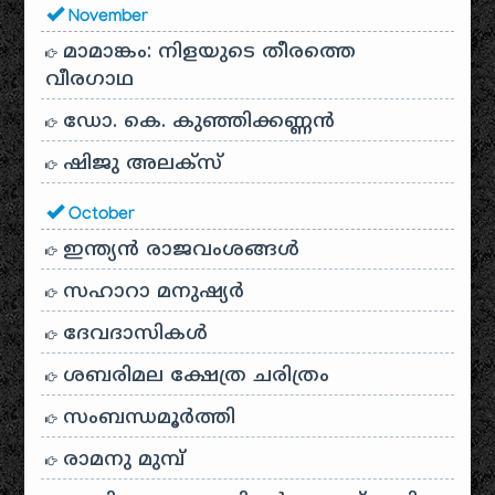
November
മാമാങ്കം: നിളയുടെ തീരത്തെ
വീരഗാഥ
ഡോ. കെ. കുഞ്ഞിക്കണ്ണൻ
ഷിജു അലക്സ്
October
ഇന്ത്യൻ രാജവംശങ്ങൾ
സഹാറാ മനുഷ്യർ
ദേവദാസികൾ
ശബരിമല ക്ഷേത്ര ചരിത്രം
സംബന്ധമൂർത്തി
രാമനു മുമ്പ്