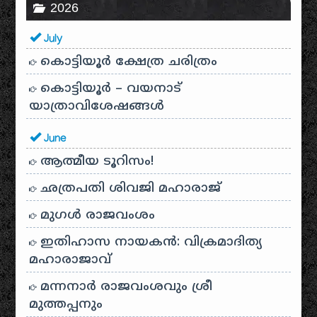
2026
July
കൊട്ടിയൂർ ക്ഷേത്ര ചരിത്രം
കൊട്ടിയൂർ – വയനാട്
യാത്രാവിശേഷങ്ങൾ
June
ആത്മീയ ടൂറിസം!
ഛത്രപതി ശിവജി മഹാരാജ്
മുഗൾ രാജവംശം
ഇതിഹാസ നായകൻ: വിക്രമാദിത്യ
മഹാരാജാവ്
മന്നനാർ രാജവംശവും ശ്രീ
മുത്തപ്പനും