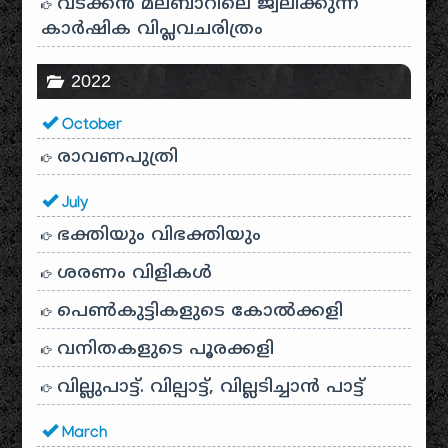
വടക്കൻ മലബാറിലെ ജ്വലിക്കുന്ന
കാർഷിക വിപ്ലവചരിത്രം
2022
October
രാവണപുത്രി
July
ഭക്തിയും വിഭക്തിയും
ശരണം വിളികൾ
പെൺകുട്ടികളുടെ കോൽക്കളി
വനിതകളുടെ പൂരക്കളി
വില്ലുപാട്ട്. വില്പാട്ട്, വില്ലടിച്ചാൻ പാട്ട്
March