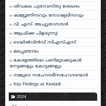
ശിവകല പുരാവസ്തു ശേഖരം
കമ്മ്യൂണിസവും സോഷ്യലിസവും
വി. എസ്. അച്യുതാനന്ദൻ
ആഫ്രിക്ക പിളരുന്നു!
ടെയിൽ‌വിൻഡ് സി‌എസ്‌എസ്
മലപ്പണ്ടാരം
കേരളത്തിലെ പണിമുടക്കുകൾ:
നേട്ടങ്ങളും കോട്ടങ്ങളും
നമ്മുടെ സഹോദരീസഹോദരന്മാർ
Key Findings at Keeladi
2024