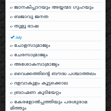
ജാനകിപ്പാറയും അയ്യന്മട ഗുഹയും
ബജാവു ജനത
തുളു ഭാഷ
July
ചോളസാമ്രാജ്യം
ചേരസാമ്രാജ്യം
അശോകസാമ്രാജ്യം
വൈക്കത്തിന്റെ ബൗദ്ധ പശ്ചാത്തലം
ദളവാകുളം കൂട്ടക്കൊല
ബ്രാഹ്മണ കുടിയേറ്റം
കേരളോൽപ്പത്തിയും പരശുരാമ
മിത്തും