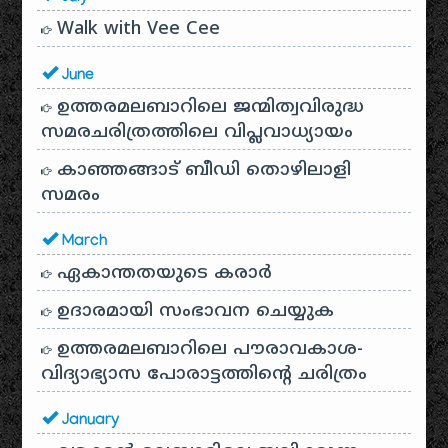
Walk with Vee Cee
June
ഉത്തരമലബാറിലെ ജന്മിത്വവിരുദ്ധ
സമരചരിത്രത്തിലെ വിപ്ലവാധ്യായം
കാഞ്ഞങ്ങാട് ബീഡി തൊഴിലാളി
സമരം
March
ഏകാന്തതയുടെ കരാർ
ഉദാരമായി സംഭാവന ചെയ്യുക
ഉത്തരമലബാറിലെ പൗരാവകാശ-
വിദ്യാഭ്യാസ പോരാട്ടത്തിന്റെ ചരിത്രം
January