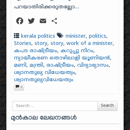
പറയാതിരിക്കരുതല്ലോ…
Facebook
Twitter
Email
Share
kerala politics
minister
,
politics
,
Stories
,
story
,
story
,
work of a minister
,
കപട രാഷ്ട്രീയം
,
കറുപ്പു നിറം
,
ന്യായീകരണ തൊഴിലാളി യൂണിയൻ
,
മണി
,
മന്ത്രി
,
രാഷ്ട്രീയം
,
വിദ്യാഭ്യാസം
,
ശ്വാനതുല്യ വിധേയത്വം
,
ശ്വാനതുല്യവിധേയത്വം
0
Search for
Search
മുൻകാല ലേഖനങ്ങൾ