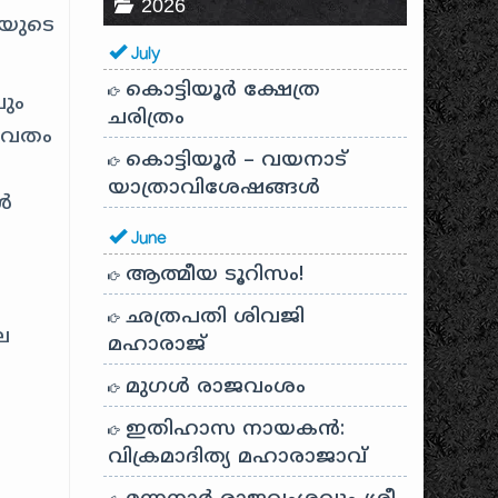
2026
യുടെ
July
കൊട്ടിയൂർ ക്ഷേത്ര
വും
ചരിത്രം
ാഗവതം
കൊട്ടിയൂർ – വയനാട്
യാത്രാവിശേഷങ്ങൾ
ൾ
June
ആത്മീയ ടൂറിസം!
ഛത്രപതി ശിവജി
െ
മഹാരാജ്
മുഗൾ രാജവംശം
ഇതിഹാസ നായകൻ:
വിക്രമാദിത്യ മഹാരാജാവ്