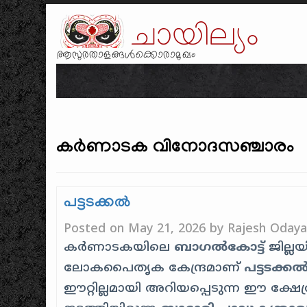
ചായില്യം
ആസുരതാളങ്ങൾക്കൊരാമുഖം
കർണാടക വിനോദസഞ്ചാരം
പട്ടടക്കൽ
Posted on
May 21, 2026
by
Rajesh Odaya
കർണാടകയിലെ
ബാഗൽകോട്ട്
ജില്ല
ലോകപൈതൃക കേന്ദ്രമാണ്
പട്ടടക്ക
ഈറ്റില്ലമായി അറിയപ്പെടുന്ന ഈ ക്ഷേ