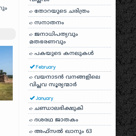
നും
തോറയുടെ ചരിത്രം
സനാതനം
ജനാധിപത്യവും
മതഭരണവും
പകയുടെ കനലുകൾ
February
വയനാടൻ വനങ്ങളിലെ
വിപ്ലവ സൂര്യന്മാർ
January
ചണ്ഡാലഭിക്ഷുകി
ദശരഥ ജാതകം
അഫ്സൽ ഖാനും 63