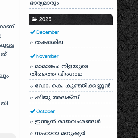
ഭാര്യമാരും
2025
്നാണ്
December
ഥ
തക്ഷശില
ലുള്ള
ത്
November
മാമാങ്കം: നിളയുടെ
തീരത്തെ വീരഗാഥ
ലും
ഡോ. കെ. കുഞ്ഞിക്കണ്ണൻ
ഷിജു അലക്സ്
ായി
October
ഇന്ത്യൻ രാജവംശങ്ങൾ
സഹാറാ മനുഷ്യർ