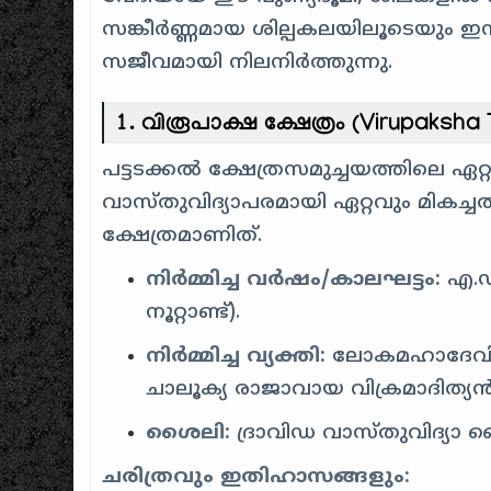
സങ്കീർണ്ണമായ ശില്പകലയിലൂടെയും ഇന്
സജീവമായി നിലനിർത്തുന്നു.
1. വിരൂപാക്ഷ ക്ഷേത്രം (Virupaksha
പട്ടടക്കൽ ക്ഷേത്രസമുച്ചയത്തിലെ ഏറ
വാസ്തുവിദ്യാപരമായി ഏറ്റവും മികച്
ക്ഷേത്രമാണിത്.
നിർമ്മിച്ച വർഷം/കാലഘട്ടം:
എ.ഡി
നൂറ്റാണ്ട്).
നിർമ്മിച്ച വ്യക്തി:
ലോകമഹാദേവി (L
ചാലൂക്യ രാജാവായ വിക്രമാദിത്യൻ 
ശൈലി:
ദ്രാവിഡ വാസ്തുവിദ്യാ ശൈല
ചരിത്രവും ഇതിഹാസങ്ങളും: