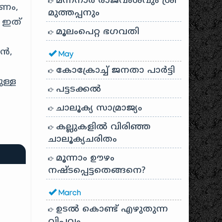
മന്നനാർ രാജവംശവും ശ്രീ
രണം,
മുത്തപ്പനും
 ഇത്
മൂലംപെറ്റ ഭഗവതി
രൻ,
May
കോക്രോച്ച് ജനതാ പാർട്ടി
ുള്ള
പട്ടടക്കൽ
ചാലൂക്യ സാമ്രാജ്യം
കല്ലുകളിൽ വിരിഞ്ഞ
ചാലൂക്യചരിതം
മൂന്നാം ഊഴം
നഷ്ടപ്പെട്ടതെങ്ങനെ?
March
ഉടൽ കൊണ്ട് എഴുതുന്ന
വിപ്ലവം