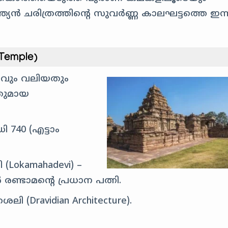
ത്യൻ ചരിത്രത്തിന്റെ സുവർണ്ണ കാലഘട്ടത്തെ ഇന്
 Temple)
്റവും വലിയതും
ചതുമായ
 740 (എട്ടാം
okamahadevi) –
രണ്ടാമന്റെ പ്രധാന പത്നി.
ി (Dravidian Architecture).