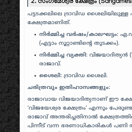
2.
സംഗമേശ്വര ക്ഷേത്രം (Sangames
പട്ടടക്കലിലെ ദ്രാവിഡ ശൈലിയിലുള്ള 
ക്ഷേത്രമാണിത്.
നിർമ്മിച്ച വർഷം/കാലഘട്ടം:
എ.ഡി
(എട്ടാം നൂറ്റാണ്ടിന്റെ തുടക്കം).
നിർമ്മിച്ച വ്യക്തി:
വിജയാദിത്യൻ (Vi
രാജാവ്.
ശൈലി:
ദ്രാവിഡ ശൈലി.
ചരിത്രവും ഇതിഹാസങ്ങളും:
രാജാവായ വിജയാദിത്യനാണ് ഈ ക്ഷേത്ര
‘വിജയേശ്വര ക്ഷേത്രം’ എന്നും പേരുണ്ട
രാജാവ് അന്തരിച്ചതിനാൽ ക്ഷേത്രത്തിന
പിന്നീട് വന്ന ഭരണാധികാരികൾ പണി ത