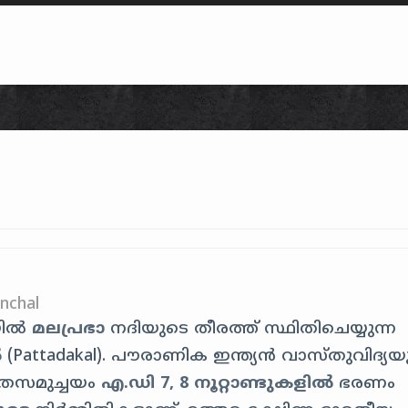
Skip to content
nchal
യിൽ
മലപ്രഭാ
നദിയുടെ തീരത്ത് സ്ഥിതിചെയ്യുന്ന
ൽ
(
Pattadakal
).
പൗരാണിക ഇന്ത്യൻ വാസ്തുവിദ്യയ
ത്രസമുച്ചയം
എ.ഡി 7, 8 നൂറ്റാണ്ടുകളിൽ
ഭരണം