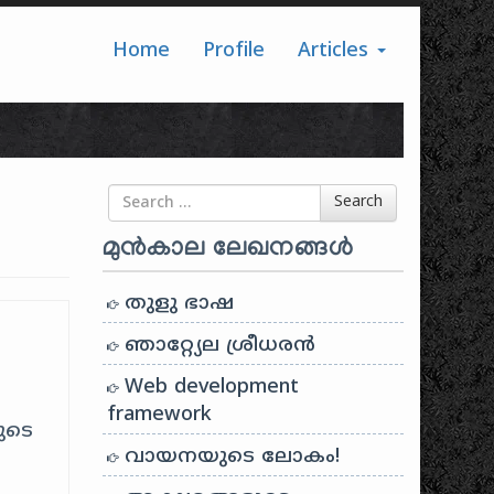
Home
Profile
Articles
Search for
Search
മുൻകാല ലേഖനങ്ങൾ
തുളു ഭാഷ
ഞാറ്റ്യേല ശ്രീധരൻ
Web development
framework
ുടെ
വായനയുടെ ലോകം!