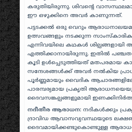
കരുതിയിരുന്നു. ശിവന്റെ വാസസ്
ഈ ഒഴുക്കിനെ അവർ കാണുന്നത്.
പട്ടടക്കൽ ഒരു വെറും ആരാധനാലയമായിരു
ഉത്സവങ്ങളും നടക്കുന്ന സാംസ്കാരിക
എന്നിവയിലെ കഥകൾ ശില്പങ്ങളായി ആവ
എത്തിക്കാനായിരുന്നു. ഇതിൽ പഞ്
കൂടി ഉൾപ്പെടുത്തിയത് മതപരമായ ക
സന്ദേശങ്ങൾക്ക് അവർ നൽകിയ പ്രാധാ
പൂർണ്ണമായും വൈദിക ആചാരങ്ങളിലേക്ക്
പാരമ്പര്യമായ പ്രകൃതി ആരാധനയെയു
ദൈവസങ്കല്പങ്ങളുമായി ഇണക്കിനിർത്
നദീതീര ആരാധന:
നദികൾക്കും പ്രകൃ
ദ്രാവിഡ ആവാസവ്യവസ്ഥയുടെ ലക്ഷണ
ദൈവമായിക്കണ്ടുകൊണ്ടുള്ള ആരാധന