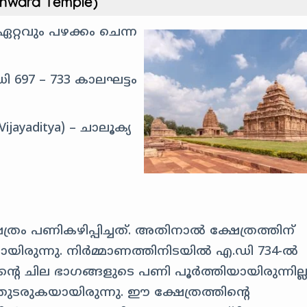
hwara Temple)
ഏറ്റവും പഴക്കം ചെന്ന
 697 – 733 കാലഘട്ടം
jayaditya) – ചാലൂക്യ
ം പണികഴിപ്പിച്ചത്.
അതിനാൽ ക്ഷേത്രത്തിന്
ായിരുന്നു.
നിർമ്മാണത്തിനിടയിൽ എ.ഡി 734-ൽ
്റെ ചില ഭാഗങ്ങളുടെ പണി പൂർത്തിയായിരുന്നില്ല
ുടരുകയായിരുന്നു. ഈ ക്ഷേത്രത്തിന്റെ