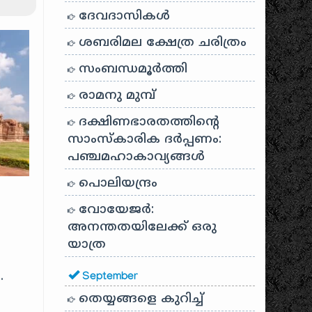
ദേവദാസികൾ
ശബരിമല ക്ഷേത്ര ചരിത്രം
സംബന്ധമൂർത്തി
രാമനു മുമ്പ്
ദക്ഷിണഭാരതത്തിൻ്റെ
സാംസ്കാരിക ദർപ്പണം:
പഞ്ചമഹാകാവ്യങ്ങൾ
പൊലിയന്ദ്രം
വോയേജർ:
അനന്തതയിലേക്ക് ഒരു
യാത്ര
.
September
തെയ്യങ്ങളെ കുറിച്ച്