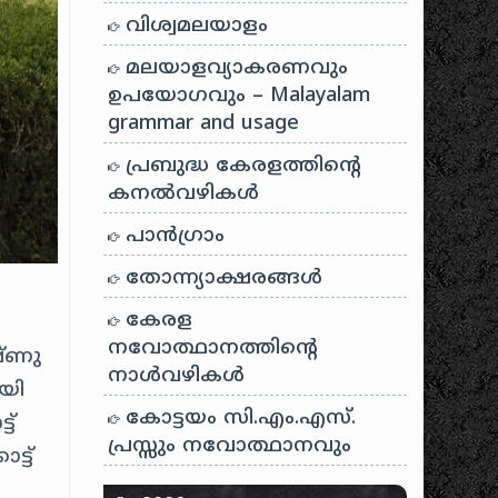
വിശ്വമലയാളം
മലയാളവ്യാകരണവും
ഉപയോഗവും – Malayalam
grammar and usage
പ്രബുദ്ധ കേരളത്തിന്റെ
കനൽവഴികൾ
പാന്‍ഗ്രാം
തോന്ന്യാക്ഷരങ്ങള്‍
കേരള
നവോത്ഥാനത്തിന്റെ
ഷ്ണു
നാൾവഴികൾ
യി
കോട്ടയം സി.എം.എസ്.
ട്
പ്രസ്സും നവോത്ഥാനവും
്ട്