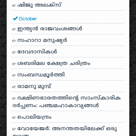
ഷിജു അലക്സ്
October
ഇന്ത്യൻ രാജവംശങ്ങൾ
സഹാറാ മനുഷ്യർ
ദേവദാസികൾ
ശബരിമല ക്ഷേത്ര ചരിത്രം
സംബന്ധമൂർത്തി
രാമനു മുമ്പ്
ദക്ഷിണഭാരതത്തിൻ്റെ സാംസ്കാരിക
ദർപ്പണം: പഞ്ചമഹാകാവ്യങ്ങൾ
പൊലിയന്ദ്രം
വോയേജർ: അനന്തതയിലേക്ക് ഒരു