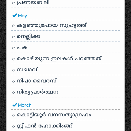
പ്രണയബലി
May
കളഞ്ഞുപോയ സുഹൃത്ത്
നെല്ലിക്ക
പക
കൊഴിയുന്ന ഇലകൾ പറഞ്ഞത്
സഖാവ്
നിപാ വൈറസ്
നിത്യപ്രാർത്ഥന
March
കൊട്ടിയൂർ വനസത്യാഗ്രഹം
സ്റ്റീഫൻ ഹോക്കിംങ്ങ്