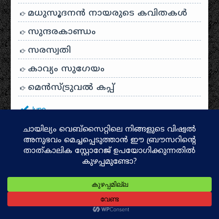
മധുസൂദനൻ നായരുടെ കവിതകൾ
സുന്ദരകാണ്ഡം
സരസ്വതി
കാവ്യം സുഗേയം
മെന്‍സ്ട്രുവല്‍ കപ്പ്
June
ഭാരത ഭാഗ്യവിധാതാ
കഥാലോകം
May
കാമാഖ്യദേവി
ആത്മികയുടെ പഠനാരംഭം