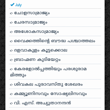
July
ചോളസാമ്രാജ്യം
ചേരസാമ്രാജ്യം
അശോകസാമ്രാജ്യം
വൈക്കത്തിന്റെ ബൗദ്ധ പശ്ചാത്തലം
ദളവാകുളം കൂട്ടക്കൊല
ബ്രാഹ്മണ കുടിയേറ്റം
കേരളോൽപ്പത്തിയും പരശുരാമ
മിത്തും
ശിവകല പുരാവസ്തു ശേഖരം
കമ്മ്യൂണിസവും സോഷ്യലിസവും
വി. എസ്. അച്യുതാനന്ദൻ