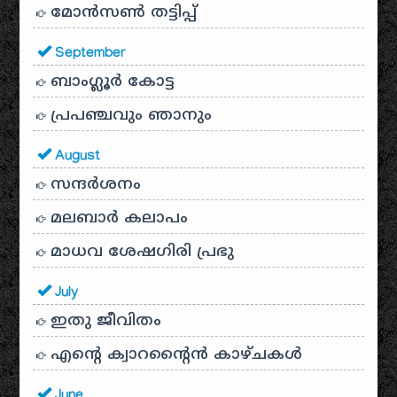
മോൻസൺ തട്ടിപ്പ്
September
ബാംഗ്ലൂർ കോട്ട
പ്രപഞ്ചവും ഞാനും
August
സന്ദര്‍ശനം
മലബാർ കലാപം
മാധവ ശേഷഗിരി പ്രഭു
July
ഇതു ജീവിതം
എന്റെ ക്വാറന്റൈൻ കാഴ്ചകൾ
June