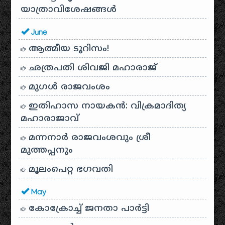
യാത്രാവിശേഷങ്ങൾ
June
ആത്മീയ ടൂറിസം!
ഛത്രപതി ശിവജി മഹാരാജ്
മുഗൾ രാജവംശം
ഇതിഹാസ നായകൻ: വിക്രമാദിത്യ
മഹാരാജാവ്
മന്നനാർ രാജവംശവും ശ്രീ
മുത്തപ്പനും
മൂലംപെറ്റ ഭഗവതി
May
കോക്രോച്ച് ജനതാ പാർട്ടി