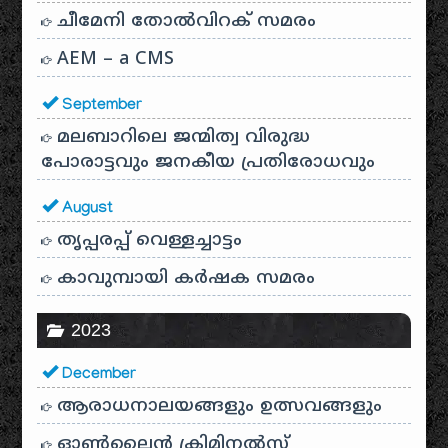
ചീമേനി തോൽവിറക് സമരം
AEM – a CMS
September
മലബാറിലെ ജന്മിത്വ വിരുദ്ധ
പോരാട്ടവും ജനകീയ പ്രതിരോധവും
August
തൃപ്പരപ്പ് വെള്ളച്ചാട്ടം
കാവുമ്പായി കർഷക സമരം
2023
December
ആരാധനാലയങ്ങളും ഉത്സവങ്ങളും
ഓൺലൈൻ ക്രിമിനൽസ്