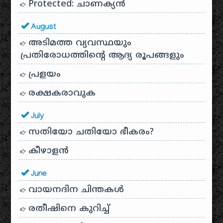
Protected: ചാണക്യന്‍
August
അടിമത്ത വ്യവസ്ഥയും
പ്രതിരോധത്തിന്റെ ആദ്യ രൂപങ്ങളും
പ്രളയം
രക്ഷകരാവുക
July
സതിയോ ചതിയോ ഭീകരം?
കീഴാളന്‍
June
വായനദിന ചിന്തകൾ
രതീഷിനെ കുറിച്ച്