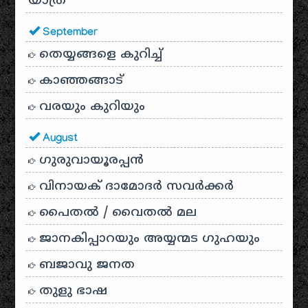
യാത്ര
September
തെയ്യങ്ങളെ കുറിച്ച്
കാഞ്ഞങ്ങാട്
വരയും കുറിയും
August
ഗുരുവായൂരപ്പൻ
വിനായക് ദാമോദർ സവർക്കർ
പൈതൽ / വൈതൽ മല
ജാനകിപ്പാറയും അയ്യന്മട ഗുഹയും
ബജാവു ജനത
തുളു ഭാഷ