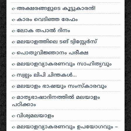
അക്ഷരങ്ങളുടെ കൂട്ടുകാരൻ!
കാരം വെടിഞ്ഞ രേഫം
ലോക തപാൽ ദിനം
മലയാളത്തിലെ ടങ് ട്വിസ്റ്റേർസ്
പൊതുവിജ്ഞാനം പരീക്ഷ
മലയാളവ്യാകരണവും സാഹിത്യവും
സ്വല്പം ലിപി ചിന്തകൾ…
മലയാളം ഭാഷയും സംസ്കാരവും
മാതൃഭാഷാദിനത്തിൽ മലയാളം
പഠിക്കാം
വിശ്വമലയാളം
മലയാളവ്യാകരണവും ഉപയോഗവും –