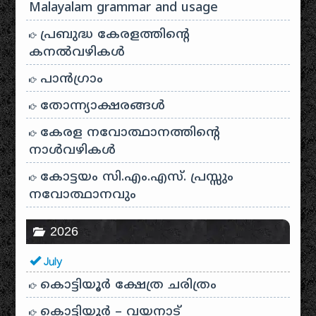
Malayalam grammar and usage
പ്രബുദ്ധ കേരളത്തിന്റെ
കനൽവഴികൾ
പാന്‍ഗ്രാം
തോന്ന്യാക്ഷരങ്ങള്‍
കേരള നവോത്ഥാനത്തിന്റെ
നാൾവഴികൾ
കോട്ടയം സി.എം.എസ്. പ്രസ്സും
നവോത്ഥാനവും
2026
July
കൊട്ടിയൂർ ക്ഷേത്ര ചരിത്രം
കൊട്ടിയൂർ – വയനാട്