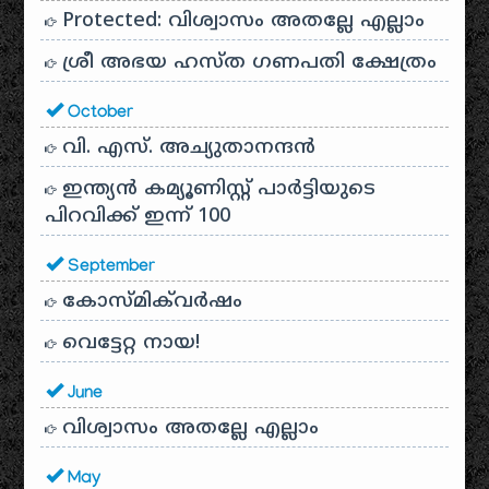
Protected: വിശ്വാസം അതല്ലേ എല്ലാം
ശ്രീ അഭയ ഹസ്ത ഗണപതി ക്ഷേത്രം
October
വി. എസ്. അച്യുതാനന്ദൻ
ഇന്ത്യൻ കമ്യൂണിസ്റ്റ് പാർട്ടിയുടെ
പിറവിക്ക് ഇന്ന് 100
September
കോസ്മിക്‌വർഷം
വെട്ടേറ്റ നായ!
June
വിശ്വാസം അതല്ലേ എല്ലാം
May