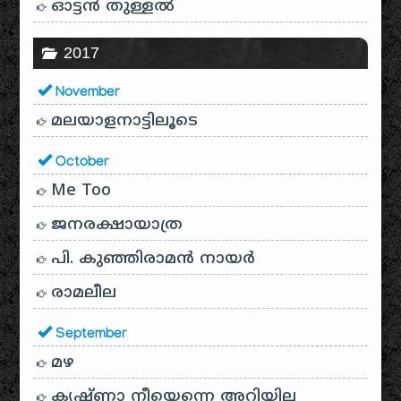
ഓട്ടൻ തുള്ളൽ
2017
November
മലയാളനാട്ടിലൂടെ
October
Me Too
ജനരക്ഷായാത്ര
പി. കുഞ്ഞിരാമൻ നായർ
രാമലീല
September
മഴ
കൃഷ്ണാ നീയെന്നെ അറിയില്ല