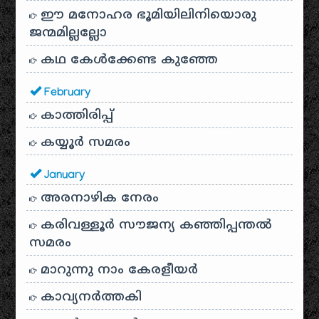
ഈ മനോഹര ഭൂമിയിലിനിയൊരു
ജന്മമില്ലല്ലോ
കഥ കേൾക്കേണ്ട കുഞ്ഞേ
February
കാത്തിരിപ്പ്
കയ്യൂർ സമരം
January
അരനാഴിക നേരം
കരിവള്ളൂർ സൗജന്യ കഞ്ഞിപ്പന്തൽ
സമരം
മാറുന്നു നാം കേരളീയർ
കാവ്യനര്‍ത്തകി