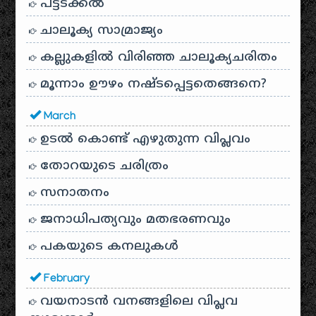
പട്ടടക്കൽ
ചാലൂക്യ സാമ്രാജ്യം
കല്ലുകളിൽ വിരിഞ്ഞ ചാലൂക്യചരിതം
മൂന്നാം ഊഴം നഷ്ടപ്പെട്ടതെങ്ങനെ?
March
ഉടൽ കൊണ്ട് എഴുതുന്ന വിപ്ലവം
തോറയുടെ ചരിത്രം
സനാതനം
ജനാധിപത്യവും മതഭരണവും
പകയുടെ കനലുകൾ
February
വയനാടൻ വനങ്ങളിലെ വിപ്ലവ