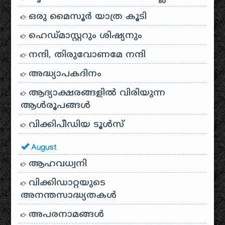
ഒരു മൈസൂർ യാത്ര കൂടി
ഹെഡ്മാസ്റ്ററും ശിഷ്യനും
നന്ദി, തിരുവോണമേ നന്ദി
അദ്ധ്യാപകദിനം
ആദ്യാക്ഷരങ്ങളിൽ വിരിയുന്ന
ആൾരൂപങ്ങൾ
വിക്കിപീഡിയ ടൂൾസ്
August
ആഹവധ്വനി
വിക്കിഡാറ്റയുടെ
അനന്തസാദ്ധ്യതകള്‍
അപരനാമങ്ങൾ