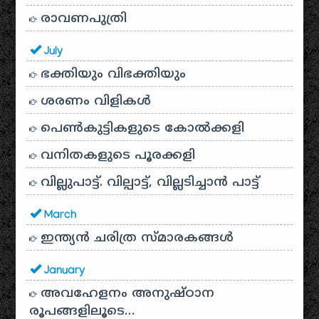
രാവണപുത്രി
July
ഭക്തിയും വിഭക്തിയും
ശരണം വിളികൾ
പെൺകുട്ടികളുടെ കോൽക്കളി
വനിതകളുടെ പൂരക്കളി
വില്ലുപാട്ട്. വില്പാട്ട്, വില്ലടിച്ചാൻ പാട്ട്
March
ഇന്ത്യൻ ചരിത്ര സ്മാരകങ്ങൾ
January
അവഹേളനം അനുഷ്ഠാന
രൂപങ്ങളിലൂടെ…