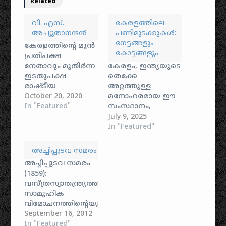
Related
വി. എസ്.
കേരളത്തിലെ
അച്യുതാനന്ദൻ
പണിമുടക്കുകൾ:
നേട്ടങ്ങളും
കേരളത്തിന്റെ മുന്‍
കോട്ടങ്ങളും
പ്രതിപക്ഷ
നേതാവും മുതിര്‍ന്ന
കേരളം, ഇന്ത്യയുടെ
ഇടതുപക്ഷ
തെക്കേ
രാഷ്ടീയ
അറ്റത്തുള്ള
നേതാവുമായ
October 20, 2020
മനോഹരമായ ഈ
വേലിക്കകത്ത്
In "Featured"
സംസ്ഥാനം,
ശങ്കരന്‍
പലപ്പോഴും
July 9, 2025
അച്യുതാനന്ദന്‍
"ദൈവത്തിന്റെ
In "Featured"
എന്ന വി.എസ്.
സ്വന്തം നാട്" എന്ന്
അച്യുതാനന്ദന്‍
വിശേഷിപ്പിക്കപ്പെടുന്നു.
അച്ചിപ്പുടവ സമരം
ആലപ്പുഴ ജില്ലയിലെ
എന്നാൽ, ഈ
അച്ചിപ്പുടവ സമരം
പുന്നപ്രയില്‍
സൗന്ദര്യത്തിനപ്പുറം,
(1859):
വേലിക്കകത്ത്
കേരളത്തിന്റെ
വസ്ത്രസ്വാതന്ത്ര്യത്തിന്റെയും
വീട്ടില്‍
സാമൂഹിക-
സാമൂഹിക
ശങ്കരന്റെയും
രാഷ്ട്രീയ
വിമോചനത്തിന്റെയും
അക്കമ്മയുടെയും
മണ്ഡലത്തിൽ
കേരളീയ പോരാട്ട
September 16, 2012
മകനായി 1923
പണിമുടക്കുകൾക്ക്
ചരിത്രം
In "Featured"