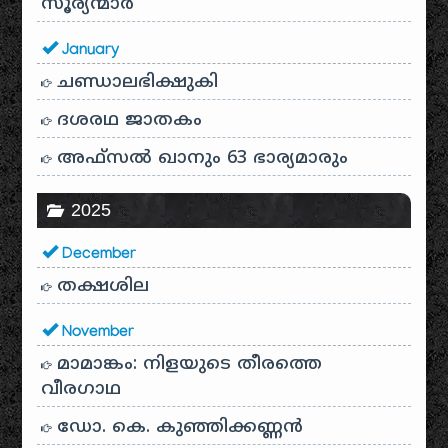
സൂര്യന്മാർ
January
ചണ്ഡാലഭിക്ഷുകി
ദശരഥ ജാതകം
അഫ്സൽ ഖാനും 63 ഭാര്യമാരും
2025
December
തക്ഷശില
November
മാമാങ്കം: നിളയുടെ തീരത്തെ
വീരഗാഥ
ഡോ. കെ. കുഞ്ഞിക്കണ്ണൻ