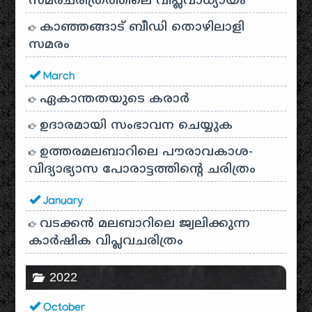
സമരചരിത്രത്തിലെ വിപ്ലവാധ്യായം
കാഞ്ഞങ്ങാട് ബീഡി തൊഴിലാളി
സമരം
March
ഏകാന്തതയുടെ കരാർ
ഉദാരമായി സംഭാവന ചെയ്യുക
ഉത്തരമലബാറിലെ പൗരാവകാശ-
വിദ്യാഭ്യാസ പോരാട്ടത്തിന്റെ ചരിത്രം
January
വടക്കൻ മലബാറിലെ ജ്വലിക്കുന്ന
കാർഷിക വിപ്ലവചരിത്രം
2022
October