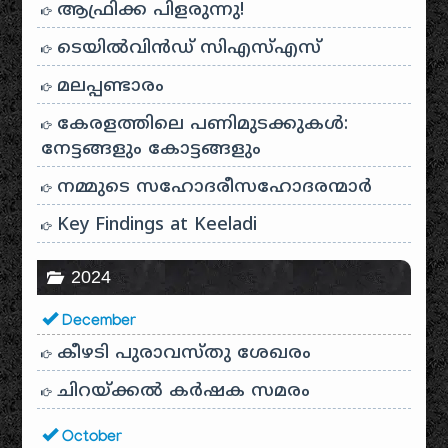
ആഫ്രിക്ക പിളരുന്നു!
ടെയിൽ‌വിൻഡ് സി‌എസ്‌എസ്
മലപ്പണ്ടാരം
കേരളത്തിലെ പണിമുടക്കുകൾ:
നേട്ടങ്ങളും കോട്ടങ്ങളും
നമ്മുടെ സഹോദരീസഹോദരന്മാർ
Key Findings at Keeladi
2024
December
കീഴടി പുരാവസ്തു ശേഖരം
ചിറയ്ക്കൽ കർഷക സമരം
October