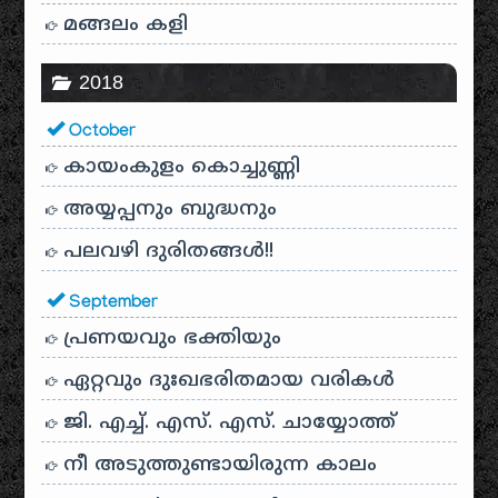
മങ്ങലം കളി
2018
October
കായം‌കുളം കൊച്ചുണ്ണി
അയ്യപ്പനും ബുദ്ധനും
പലവഴി ദുരിതങ്ങൾ!!
September
പ്രണയവും ഭക്തിയും
ഏറ്റവും ദുഃഖഭരിതമായ വരികൾ
ജി. എച്ച്. എസ്. എസ്. ചായ്യോത്ത്
നീ അടുത്തുണ്ടായിരുന്ന കാലം