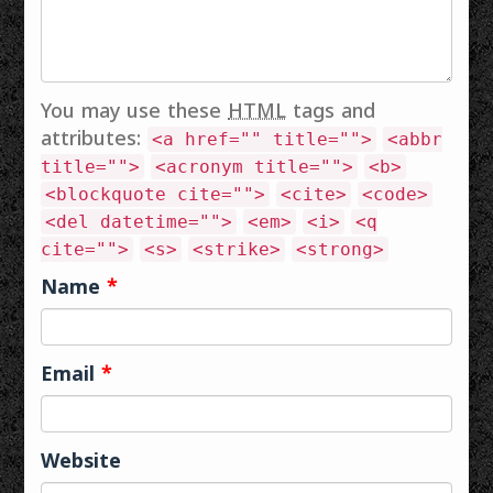
തെക്കൻ
സമരമാർഗ്ഗം
തിരുവിതാംകൂറിലെ
എന്നതിലുപരി ഒരു
നാടാർ സ്ത്രീകൾ
സാംസ്കാരിക
നടത്തിയ 'ചാന്നാർ
പ്രതിഭാസമായി…
ലഹള' അഥവാ
You may use these
HTML
tags and
മാറുമറയ്ക്കൽ
attributes:
<a href="" title="">
<abbr
സമരത്തെയാണ്.
1822-ൽ തുടങ്ങി
title="">
<acronym title="">
<b>
1859-ലെ രാജകീയ
<blockquote cite="">
<cite>
<code>
വിളംബരത്തിലൂടെ
<del datetime="">
<em>
<i>
<q
മാറു
cite="">
<s>
<strike>
<strong>
മറയ്ക്കാനുള്ള…
Name
*
Email
*
Website