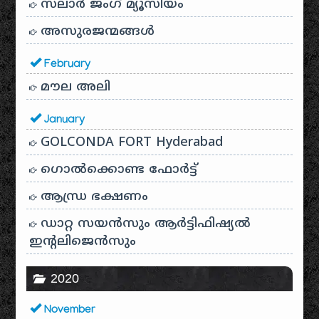
സലാർ ജംഗ് മ്യൂസിയം
അസുരജന്മങ്ങൾ
February
മൗല അലി
January
GOLCONDA FORT Hyderabad
ഗൊൽക്കൊണ്ട ഫോർട്ട്
ആന്ധ്ര ഭക്ഷണം
ഡാറ്റ സയൻസും ആർട്ടിഫിഷ്യൽ
ഇൻ്റലിജെൻസും
2020
November