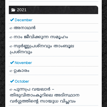
2021
December
അനാഥന്‍
നാം ജീവിക്കുന്ന സമൂഹം
സ്വര്‍ണ്ണപ്രശ്‌നവും താംബൂല
പ്രശ്‌നവും
November
റ്റകാരം
October
പുന്നപ്ര വയലാർ –
തിരുവിതാംകൂറിലെ അടിസ്ഥാന
വർഗ്ഗത്തിന്റെ സായുധ വിപ്ലവം